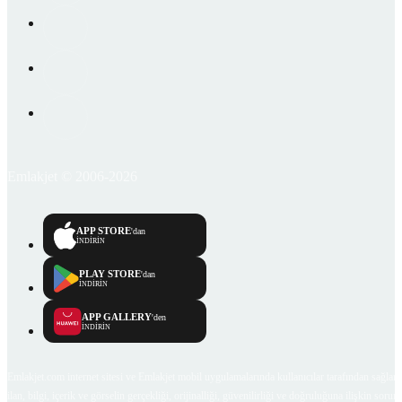
Emlakjet © 2006-2026
APP STORE
'dan
İNDİRİN
PLAY STORE
'dan
İNDİRİN
APP GALLERY
'den
İNDİRİN
Emlakjet.com internet sitesi ve Emlakjet mobil uygulamalarında kullanıcılar tarafından sağlana
ilan, bilgi, içerik ve görselin gerçekliği, orijinalliği, güvenilirliği ve doğruluğuna ilişkin soru