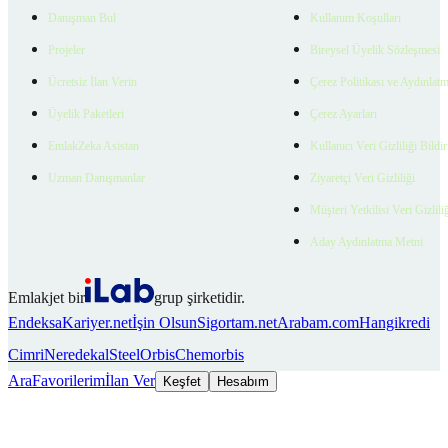
Danışman Bul
Kullanım Koşulları
Projeler
Bireysel Üyelik Sözleşmesi
Ücretsiz İlan Verin
Çerez Politikası ve Aydınlat
Üyelik Paketleri
Çerez Ayarları
EmlakZeka Asistan
Kullanıcı Veri Gizliliği Bildi
Uzman Danışmanlar
Ziyaretçi Veri Gizliliği
Müşteri Yetkilisi Veri Gizlili
Aday Aydınlatma Metni
Emlakjet bir
grup şirketidir.
Endeksa
Kariyer.net
İşin Olsun
Sigortam.net
Arabam.com
Hangikredi
Cimri
Neredekal
SteelOrbis
Chemorbis
Ara
Favorilerim
İlan Ver
Keşfet
Hesabım