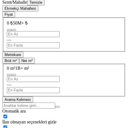
Semt/Mahalle
Temizle
Ekmekçi Mahallesi
Fiyat
0 ₺
50M+ ₺
—
Metrekare
Brüt m²
Net m²
0 m²
1B+ m²
—
Arama Kelimesi
Otomatik ara
İlan olmayan seçenekleri gizle