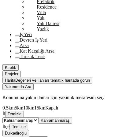
Prefabrik
Residence
Villa
Yalı
Yalı Dairesi
Yazlık
İş Yeri
Devren İş Yeri
Arsa
Kat Karşılığı Arsa
Turistik Tesis
Kiralık
Projeler
Harita
Değerleri ve ilanları tematik haritada görün
Yakınımda Ara
Konumuna yakın ilanlar için yakınlık mesafesini seç.
0.5km
5km
10km
15km
Kapalı
İl
Temizle
Kahramanmaraş
İlçe
Temizle
Dulkadiroğlu