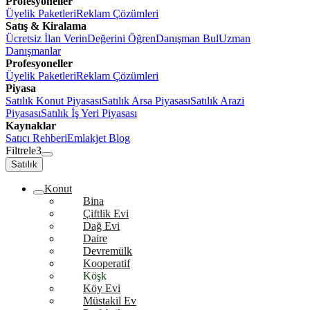
Profesyoneller
Üyelik Paketleri
Reklam Çözümleri
Satış & Kiralama
Ücretsiz İlan Verin
Değerini Öğren
Danışman Bul
Uzman
Danışmanlar
Profesyoneller
Üyelik Paketleri
Reklam Çözümleri
Piyasa
Satılık Konut Piyasası
Satılık Arsa Piyasası
Satılık Arazi
Piyasası
Satılık İş Yeri Piyasası
Kaynaklar
Satıcı Rehberi
Emlakjet Blog
Filtrele
3
Satılık
Konut
Bina
Çiftlik Evi
Dağ Evi
Daire
Devremülk
Kooperatif
Köşk
Köy Evi
Müstakil Ev