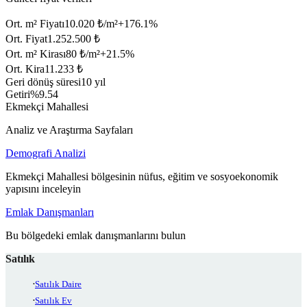
Ort. m² Fiyatı
10.020 ₺/m²
+
176.1
%
Ort. Fiyat
1.252.500 ₺
Ort. m² Kirası
80 ₺/m²
+
21.5
%
Ort. Kira
11.233 ₺
Geri dönüş süresi
10 yıl
Getiri
%9.54
Ekmekçi Mahallesi
Analiz ve Araştırma Sayfaları
Demografi Analizi
Ekmekçi Mahallesi bölgesinin nüfus, eğitim ve sosyoekonomik
yapısını inceleyin
Emlak Danışmanları
Bu bölgedeki emlak danışmanlarını bulun
Satılık
Satılık Daire
Satılık Ev