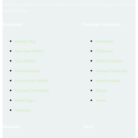
içerikleri giren kullanıcıya ait olup, Emlakjet'in bu hususlarla ilgili herhangi bir sorumluluğu
bulunmamaktadır.
Kaynaklar
Emlakjet Hakkında
Emlakjet Blog
Hakkımızda
Satın Alma Rehberi
Ödüllerimiz
Satıcı Rehberi
Reklam Çözümleri
Kiralama Rehberi
Kurumsal Materyaller
Konut Kredisi Rehberi
İnsan Kaynakları
Ne Kadar Ödeyebilirim
İletişim
Emlak Değeri
Yardım
Verilerimiz
Hizmetler
Yasal