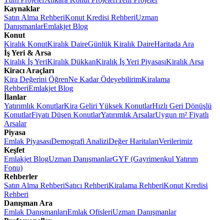
Kaynaklar
Satın Alma Rehberi
Konut Kredisi Rehberi
Uzman
Danışmanlar
Emlakjet Blog
Konut
Kiralık Konut
Kiralık Daire
Günlük Kiralık Daire
Haritada Ara
İş Yeri & Arsa
Kiralık İş Yeri
Kiralık Dükkan
Kiralık İş Yeri Piyasası
Kiralık Arsa
Kiracı Araçları
Kira Değerini Öğren
Ne Kadar Ödeyebilirim
Kiralama
Rehberi
Emlakjet Blog
İlanlar
Yatırımlık Konutlar
Kira Geliri Yüksek Konutlar
Hızlı Geri Dönüşlü
Konutlar
Fiyatı Düşen Konutlar
Yatırımlık Arsalar
Uygun m² Fiyatlı
Arsalar
Piyasa
Emlak Piyasası
Demografi Analizi
Değer Haritaları
Verilerimiz
Keşfet
Emlakjet Blog
Uzman Danışmanlar
GYF (Gayrimenkul Yatırım
Fonu)
Rehberler
Satın Alma Rehberi
Satıcı Rehberi
Kiralama Rehberi
Konut Kredisi
Rehberi
Danışman Ara
Emlak Danışmanları
Emlak Ofisleri
Uzman Danışmanlar