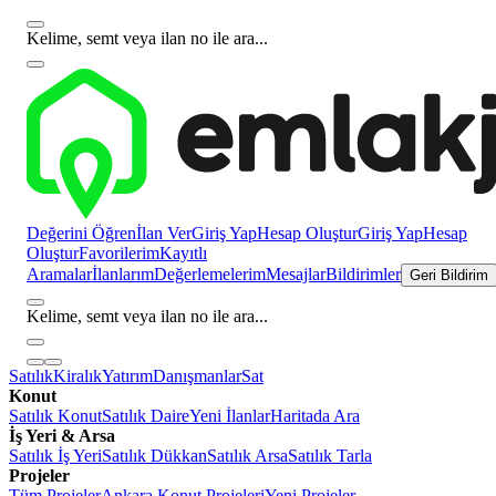
Kelime, semt veya ilan no ile ara...
Değerini Öğren
İlan Ver
Giriş Yap
Hesap Oluştur
Giriş Yap
Hesap
Oluştur
Favorilerim
Kayıtlı
Aramalar
İlanlarım
Değerlemelerim
Mesajlar
Bildirimler
Geri Bildirim
Kelime, semt veya ilan no ile ara...
Satılık
Kiralık
Yatırım
Danışmanlar
Sat
Konut
Satılık Konut
Satılık Daire
Yeni İlanlar
Haritada Ara
İş Yeri & Arsa
Satılık İş Yeri
Satılık Dükkan
Satılık Arsa
Satılık Tarla
Projeler
Tüm Projeler
Ankara Konut Projeleri
Yeni Projeler