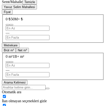
Semt/Mahalle
Temizle
Yavuz Selim Mahallesi
Fiyat
0 ₺
50M+ ₺
—
Metrekare
Brüt m²
Net m²
0 m²
1B+ m²
—
Arama Kelimesi
Otomatik ara
İlan olmayan seçenekleri gizle