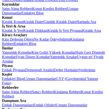
Kaynaklar
Satın Alma Rehberi
Konut Kredisi Rehberi
Uzman
Danışmanlar
Emlakjet Blog
Konut
Kiralık Konut
Kiralık Daire
Günlük Kiralık Daire
Haritada Ara
İş Yeri & Arsa
Kiralık İş Yeri
Kiralık Dükkan
Kiralık İş Yeri Piyasası
Kiralık Arsa
Kiracı Araçları
Kira Değerini Öğren
Ne Kadar Ödeyebilirim
Kiralama
Rehberi
Emlakjet Blog
İlanlar
Yatırımlık Konutlar
Kira Geliri Yüksek Konutlar
Hızlı Geri Dönüşlü
Konutlar
Fiyatı Düşen Konutlar
Yatırımlık Arsalar
Uygun m² Fiyatlı
Arsalar
Piyasa
Emlak Piyasası
Demografi Analizi
Değer Haritaları
Verilerimiz
Keşfet
Emlakjet Blog
Uzman Danışmanlar
GYF (Gayrimenkul Yatırım
Fonu)
Rehberler
Satın Alma Rehberi
Satıcı Rehberi
Kiralama Rehberi
Konut Kredisi
Rehberi
Danışman Ara
Emlak Danışmanları
Emlak Ofisleri
Uzman Danışmanlar