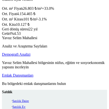
Ort. m² Fiyatı
26.803 ₺/m²
+
33.0
%
Ort. Fiyat
4.154.465 ₺
Ort. m² Kirası
101 ₺/m²
-3.1
%
Ort. Kira
10.127 ₺
Geri dönüş süresi
22 yıl
Getiri
%4.53
Yavuz Selim Mahallesi
Analiz ve Araştırma Sayfaları
Demografi Analizi
Yavuz Selim Mahallesi bölgesinin nüfus, eğitim ve sosyoekonomik
yapısını inceleyin
Emlak Danışmanları
Bu bölgedeki emlak danışmanlarını bulun
Satılık
Satılık Daire
Satılık Ev