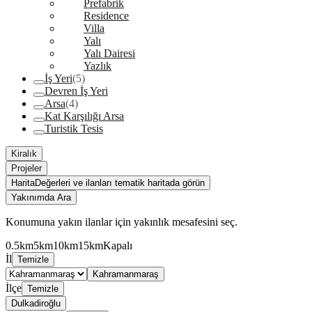
Prefabrik
Residence
Villa
Yalı
Yalı Dairesi
Yazlık
İş Yeri
(5)
Devren İş Yeri
Arsa
(4)
Kat Karşılığı Arsa
Turistik Tesis
Kiralık
Projeler
Harita
Değerleri ve ilanları tematik haritada görün
Yakınımda Ara
Konumuna yakın ilanlar için yakınlık mesafesini seç.
0.5km
5km
10km
15km
Kapalı
İl
Temizle
Kahramanmaraş
İlçe
Temizle
Dulkadiroğlu