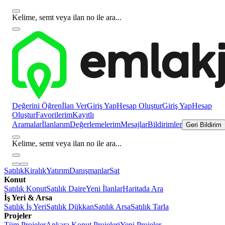
Kelime, semt veya ilan no ile ara...
Değerini Öğren
İlan Ver
Giriş Yap
Hesap Oluştur
Giriş Yap
Hesap
Oluştur
Favorilerim
Kayıtlı
Aramalar
İlanlarım
Değerlemelerim
Mesajlar
Bildirimler
Geri Bildirim
Kelime, semt veya ilan no ile ara...
Satılık
Kiralık
Yatırım
Danışmanlar
Sat
Konut
Satılık Konut
Satılık Daire
Yeni İlanlar
Haritada Ara
İş Yeri & Arsa
Satılık İş Yeri
Satılık Dükkan
Satılık Arsa
Satılık Tarla
Projeler
Tüm Projeler
Ankara Konut Projeleri
Yeni Projeler