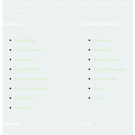
içerikleri giren kullanıcıya ait olup, Emlakjet'in bu hususlarla ilgili herhangi bir sorumluluğu
bulunmamaktadır.
Kaynaklar
Emlakjet Hakkında
Emlakjet Blog
Hakkımızda
Satın Alma Rehberi
Ödüllerimiz
Satıcı Rehberi
Reklam Çözümleri
Kiralama Rehberi
Kurumsal Materyaller
Konut Kredisi Rehberi
İnsan Kaynakları
Ne Kadar Ödeyebilirim
İletişim
Emlak Değeri
Yardım
Verilerimiz
Hizmetler
Yasal