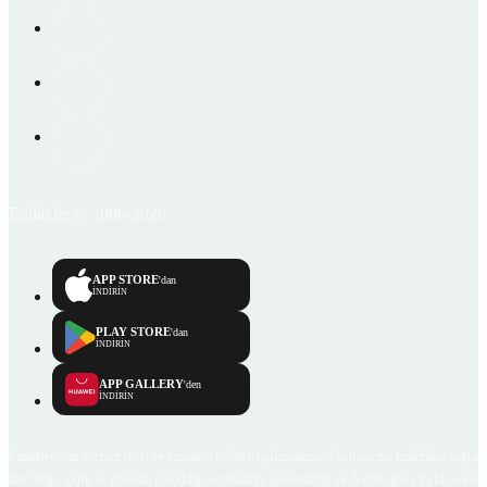
Emlakjet © 2006-2026
APP STORE
'dan
İNDİRİN
PLAY STORE
'dan
İNDİRİN
APP GALLERY
'den
İNDİRİN
Emlakjet.com internet sitesi ve Emlakjet mobil uygulamalarında kullanıcılar tarafından sağlana
ilan, bilgi, içerik ve görselin gerçekliği, orijinalliği, güvenilirliği ve doğruluğuna ilişkin soru