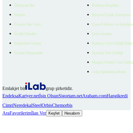
Danışman Bul
Kullanım Koşulları
Projeler
Bireysel Üyelik Sözleşmesi
Ücretsiz İlan Verin
Çerez Politikası ve Aydınlat
Üyelik Paketleri
Çerez Ayarları
EmlakZeka Asistan
Kullanıcı Veri Gizliliği Bildi
Uzman Danışmanlar
Ziyaretçi Veri Gizliliği
Müşteri Yetkilisi Veri Gizlili
Aday Aydınlatma Metni
Emlakjet bir
grup şirketidir.
Endeksa
Kariyer.net
İşin Olsun
Sigortam.net
Arabam.com
Hangikredi
Cimri
Neredekal
SteelOrbis
Chemorbis
Ara
Favorilerim
İlan Ver
Keşfet
Hesabım