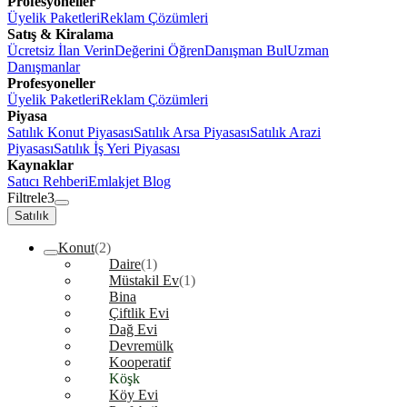
Profesyoneller
Üyelik Paketleri
Reklam Çözümleri
Satış & Kiralama
Ücretsiz İlan Verin
Değerini Öğren
Danışman Bul
Uzman
Danışmanlar
Profesyoneller
Üyelik Paketleri
Reklam Çözümleri
Piyasa
Satılık Konut Piyasası
Satılık Arsa Piyasası
Satılık Arazi
Piyasası
Satılık İş Yeri Piyasası
Kaynaklar
Satıcı Rehberi
Emlakjet Blog
Filtrele
3
Satılık
Konut
(2)
Daire
(1)
Müstakil Ev
(1)
Bina
Çiftlik Evi
Dağ Evi
Devremülk
Kooperatif
Köşk
Köy Evi