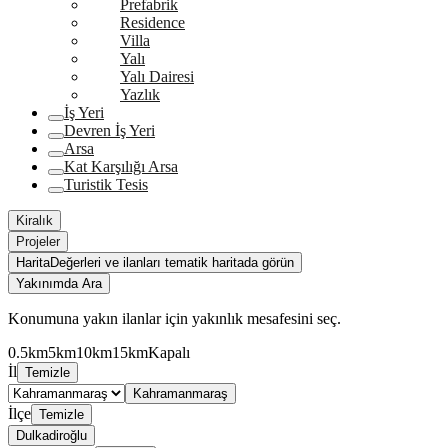
Prefabrik
Residence
Villa
Yalı
Yalı Dairesi
Yazlık
İş Yeri
Devren İş Yeri
Arsa
Kat Karşılığı Arsa
Turistik Tesis
Kiralık
Projeler
Harita
Değerleri ve ilanları tematik haritada görün
Yakınımda Ara
Konumuna yakın ilanlar için yakınlık mesafesini seç.
0.5km
5km
10km
15km
Kapalı
İl
Temizle
Kahramanmaraş
İlçe
Temizle
Dulkadiroğlu