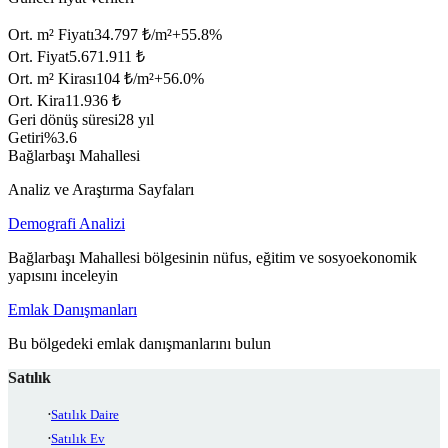
Ort. m² Fiyatı
34.797 ₺/m²
+
55.8
%
Ort. Fiyat
5.671.911 ₺
Ort. m² Kirası
104 ₺/m²
+
56.0
%
Ort. Kira
11.936 ₺
Geri dönüş süresi
28 yıl
Getiri
%3.6
Bağlarbaşı Mahallesi
Analiz ve Araştırma Sayfaları
Demografi Analizi
Bağlarbaşı Mahallesi bölgesinin nüfus, eğitim ve sosyoekonomik
yapısını inceleyin
Emlak Danışmanları
Bu bölgedeki emlak danışmanlarını bulun
Satılık
Satılık Daire
Satılık Ev