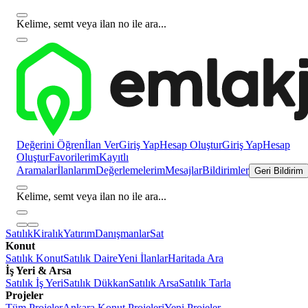
Kelime, semt veya ilan no ile ara...
Değerini Öğren
İlan Ver
Giriş Yap
Hesap Oluştur
Giriş Yap
Hesap
Oluştur
Favorilerim
Kayıtlı
Aramalar
İlanlarım
Değerlemelerim
Mesajlar
Bildirimler
Geri Bildirim
Kelime, semt veya ilan no ile ara...
Satılık
Kiralık
Yatırım
Danışmanlar
Sat
Konut
Satılık Konut
Satılık Daire
Yeni İlanlar
Haritada Ara
İş Yeri & Arsa
Satılık İş Yeri
Satılık Dükkan
Satılık Arsa
Satılık Tarla
Projeler
Tüm Projeler
Ankara Konut Projeleri
Yeni Projeler