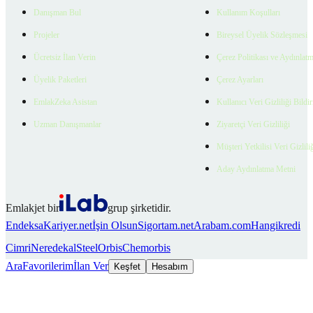
Danışman Bul
Kullanım Koşulları
Projeler
Bireysel Üyelik Sözleşmesi
Ücretsiz İlan Verin
Çerez Politikası ve Aydınlat
Üyelik Paketleri
Çerez Ayarları
EmlakZeka Asistan
Kullanıcı Veri Gizliliği Bildi
Uzman Danışmanlar
Ziyaretçi Veri Gizliliği
Müşteri Yetkilisi Veri Gizlili
Aday Aydınlatma Metni
Emlakjet bir
grup şirketidir.
Endeksa
Kariyer.net
İşin Olsun
Sigortam.net
Arabam.com
Hangikredi
Cimri
Neredekal
SteelOrbis
Chemorbis
Ara
Favorilerim
İlan Ver
Keşfet
Hesabım