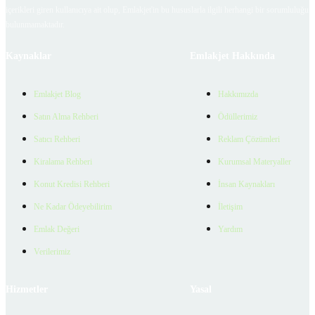
içerikleri giren kullanıcıya ait olup, Emlakjet'in bu hususlarla ilgili herhangi bir sorumluluğu
bulunmamaktadır.
Kaynaklar
Emlakjet Hakkında
Emlakjet Blog
Hakkımızda
Satın Alma Rehberi
Ödüllerimiz
Satıcı Rehberi
Reklam Çözümleri
Kiralama Rehberi
Kurumsal Materyaller
Konut Kredisi Rehberi
İnsan Kaynakları
Ne Kadar Ödeyebilirim
İletişim
Emlak Değeri
Yardım
Verilerimiz
Hizmetler
Yasal