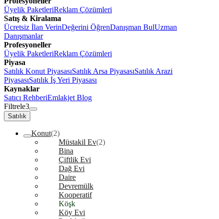
Profesyoneller
Üyelik Paketleri
Reklam Çözümleri
Satış & Kiralama
Ücretsiz İlan Verin
Değerini Öğren
Danışman Bul
Uzman
Danışmanlar
Profesyoneller
Üyelik Paketleri
Reklam Çözümleri
Piyasa
Satılık Konut Piyasası
Satılık Arsa Piyasası
Satılık Arazi
Piyasası
Satılık İş Yeri Piyasası
Kaynaklar
Satıcı Rehberi
Emlakjet Blog
Filtrele
3
Satılık
Konut
(2)
Müstakil Ev
(2)
Bina
Çiftlik Evi
Dağ Evi
Daire
Devremülk
Kooperatif
Köşk
Köy Evi