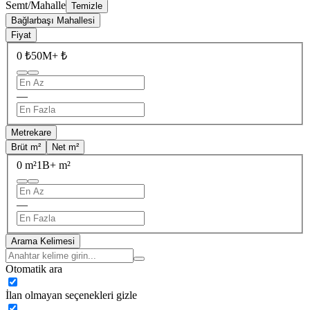
Semt/Mahalle
Temizle
Bağlarbaşı Mahallesi
Fiyat
0 ₺
50M+ ₺
—
Metrekare
Brüt m²
Net m²
0 m²
1B+ m²
—
Arama Kelimesi
Otomatik ara
İlan olmayan seçenekleri gizle