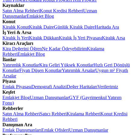
Kaynaklar
Satın Alma Rehberi
Konut Kredisi Rehberi
Uzman
Danışmanlar
Emlakjet Blog
Konut
Kiralık Konut
Kiralık Daire
Günlük Kiralık Daire
Haritada Ara
İş Yeri & Arsa
Kiralık İş Yeri
Kiralık Dükkan
Kiralık İş Yeri Piyasası
Kiralık Arsa
Kiracı Araçları
Kira Değerini Öğren
Ne Kadar Ödeyebilirim
Kiralama
Rehberi
Emlakjet Blog
İlanlar
Yatırımlık Konutlar
Kira Geliri Yüksek Konutlar
Hızlı Geri Dönüşlü
Konutlar
Fiyatı Düşen Konutlar
Yatırımlık Arsalar
Uygun m² Fiyatlı
Arsalar
Piyasa
Emlak Piyasası
Demografi Analizi
Değer Haritaları
Verilerimiz
Keşfet
Emlakjet Blog
Uzman Danışmanlar
GYF (Gayrimenkul Yatırım
Fonu)
Rehberler
Satın Alma Rehberi
Satıcı Rehberi
Kiralama Rehberi
Konut Kredisi
Rehberi
Danışman Ara
Emlak Danışmanları
Emlak Ofisleri
Uzman Danışmanlar