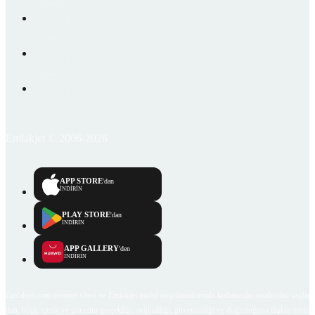
Emlakjet © 2006-2026
APP STORE
'dan
İNDİRİN
PLAY STORE
'dan
İNDİRİN
APP GALLERY
'den
İNDİRİN
Emlakjet.com internet sitesi ve Emlakjet mobil uygulamalarında kullanıcılar tarafından sağlana
ilan, bilgi, içerik ve görselin gerçekliği, orijinalliği, güvenilirliği ve doğruluğuna ilişkin soru