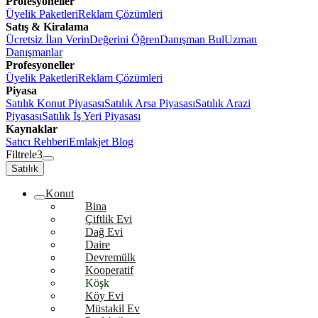
Profesyoneller
Üyelik Paketleri
Reklam Çözümleri
Satış & Kiralama
Ücretsiz İlan Verin
Değerini Öğren
Danışman Bul
Uzman
Danışmanlar
Profesyoneller
Üyelik Paketleri
Reklam Çözümleri
Piyasa
Satılık Konut Piyasası
Satılık Arsa Piyasası
Satılık Arazi
Piyasası
Satılık İş Yeri Piyasası
Kaynaklar
Satıcı Rehberi
Emlakjet Blog
Filtrele
3
Satılık
Konut
Bina
Çiftlik Evi
Dağ Evi
Daire
Devremülk
Kooperatif
Köşk
Köy Evi
Müstakil Ev