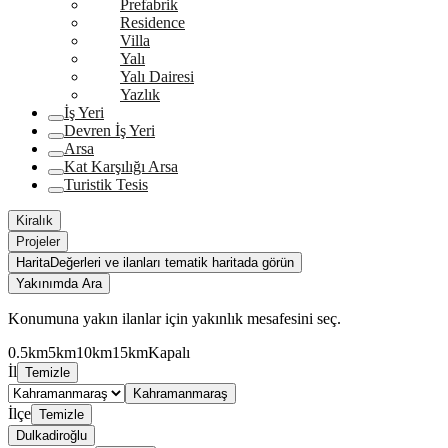
Prefabrik
Residence
Villa
Yalı
Yalı Dairesi
Yazlık
İş Yeri
Devren İş Yeri
Arsa
Kat Karşılığı Arsa
Turistik Tesis
Kiralık
Projeler
Harita
Değerleri ve ilanları tematik haritada görün
Yakınımda Ara
Konumuna yakın ilanlar için yakınlık mesafesini seç.
0.5km
5km
10km
15km
Kapalı
İl
Temizle
Kahramanmaraş
İlçe
Temizle
Dulkadiroğlu