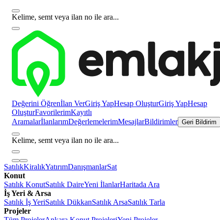
Kelime, semt veya ilan no ile ara...
Değerini Öğren
İlan Ver
Giriş Yap
Hesap Oluştur
Giriş Yap
Hesap
Oluştur
Favorilerim
Kayıtlı
Aramalar
İlanlarım
Değerlemelerim
Mesajlar
Bildirimler
Geri Bildirim
Kelime, semt veya ilan no ile ara...
Satılık
Kiralık
Yatırım
Danışmanlar
Sat
Konut
Satılık Konut
Satılık Daire
Yeni İlanlar
Haritada Ara
İş Yeri & Arsa
Satılık İş Yeri
Satılık Dükkan
Satılık Arsa
Satılık Tarla
Projeler
Tüm Projeler
Ankara Konut Projeleri
Yeni Projeler