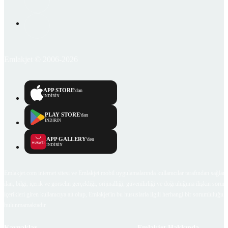
Emlakjet © 2006-2026
APP STORE
'dan
İNDİRİN
PLAY STORE
'dan
İNDİRİN
APP GALLERY
'den
İNDİRİN
Emlakjet.com internet sitesi ve Emlakjet mobil uygulamalarında kullanıcılar tarafından sağlana
ilan, bilgi, içerik ve görselin gerçekliği, orijinalliği, güvenilirliği ve doğruluğuna ilişkin soru
içerikleri giren kullanıcıya ait olup, Emlakjet'in bu hususlarla ilgili herhangi bir sorumluluğu
bulunmamaktadır.
Kaynaklar
Emlakjet Hakkında