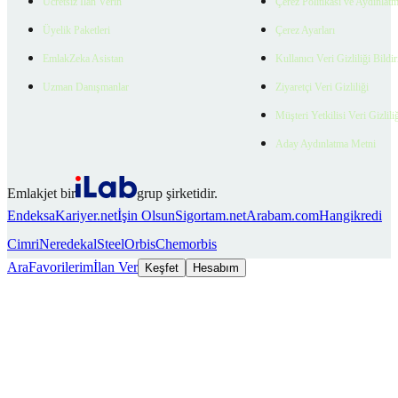
Ücretsiz İlan Verin
Çerez Politikası ve Aydınlat
Üyelik Paketleri
Çerez Ayarları
EmlakZeka Asistan
Kullanıcı Veri Gizliliği Bildi
Uzman Danışmanlar
Ziyaretçi Veri Gizliliği
Müşteri Yetkilisi Veri Gizlili
Aday Aydınlatma Metni
Emlakjet bir
grup şirketidir.
Endeksa
Kariyer.net
İşin Olsun
Sigortam.net
Arabam.com
Hangikredi
Cimri
Neredekal
SteelOrbis
Chemorbis
Ara
Favorilerim
İlan Ver
Keşfet
Hesabım