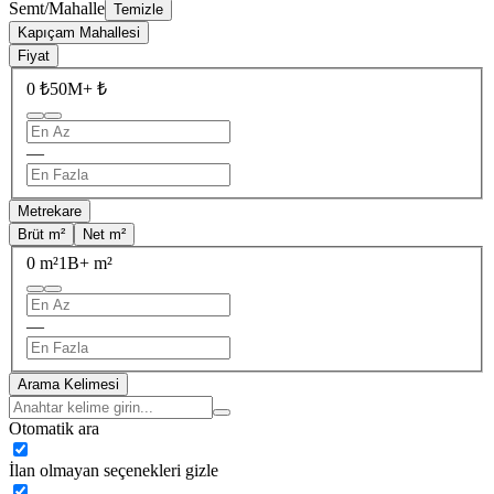
Semt/Mahalle
Temizle
Kapıçam Mahallesi
Fiyat
0 ₺
50M+ ₺
—
Metrekare
Brüt m²
Net m²
0 m²
1B+ m²
—
Arama Kelimesi
Otomatik ara
İlan olmayan seçenekleri gizle