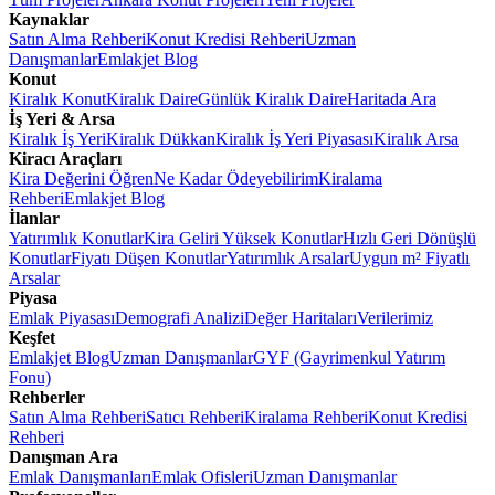
Kaynaklar
Satın Alma Rehberi
Konut Kredisi Rehberi
Uzman
Danışmanlar
Emlakjet Blog
Konut
Kiralık Konut
Kiralık Daire
Günlük Kiralık Daire
Haritada Ara
İş Yeri & Arsa
Kiralık İş Yeri
Kiralık Dükkan
Kiralık İş Yeri Piyasası
Kiralık Arsa
Kiracı Araçları
Kira Değerini Öğren
Ne Kadar Ödeyebilirim
Kiralama
Rehberi
Emlakjet Blog
İlanlar
Yatırımlık Konutlar
Kira Geliri Yüksek Konutlar
Hızlı Geri Dönüşlü
Konutlar
Fiyatı Düşen Konutlar
Yatırımlık Arsalar
Uygun m² Fiyatlı
Arsalar
Piyasa
Emlak Piyasası
Demografi Analizi
Değer Haritaları
Verilerimiz
Keşfet
Emlakjet Blog
Uzman Danışmanlar
GYF (Gayrimenkul Yatırım
Fonu)
Rehberler
Satın Alma Rehberi
Satıcı Rehberi
Kiralama Rehberi
Konut Kredisi
Rehberi
Danışman Ara
Emlak Danışmanları
Emlak Ofisleri
Uzman Danışmanlar