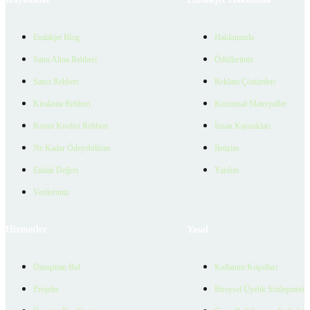
Emlakjet Blog
Hakkımızda
Satın Alma Rehberi
Ödüllerimiz
Satıcı Rehberi
Reklam Çözümleri
Kiralama Rehberi
Kurumsal Materyaller
Konut Kredisi Rehberi
İnsan Kaynakları
Ne Kadar Ödeyebilirim
İletişim
Emlak Değeri
Yardım
Verilerimiz
Hizmetler
Yasal
Danışman Bul
Kullanım Koşulları
Projeler
Bireysel Üyelik Sözleşmesi