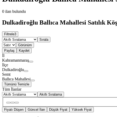
0
ilan bulundu
Dulkadiroğlu Ballıca Mahallesi Satılık Köş
Filtrele
3
Sırala
Görünüm
Paylaş
Kaydet
İl
Kahramanmaraş
İlçe
Dulkadiroğlu
Semt
Ballıca Mahallesi
Tümünü Temizle
Tüm İlanlar
Akıllı Sıralama
Fiyatı Düşen
Güncel İlan
Düşük Fiyat
Yüksek Fiyat