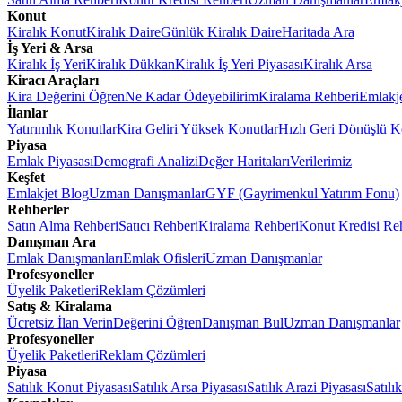
Konut
Kiralık Konut
Kiralık Daire
Günlük Kiralık Daire
Haritada Ara
İş Yeri & Arsa
Kiralık İş Yeri
Kiralık Dükkan
Kiralık İş Yeri Piyasası
Kiralık Arsa
Kiracı Araçları
Kira Değerini Öğren
Ne Kadar Ödeyebilirim
Kiralama Rehberi
Emlakj
İlanlar
Yatırımlık Konutlar
Kira Geliri Yüksek Konutlar
Hızlı Geri Dönüşlü K
Piyasa
Emlak Piyasası
Demografi Analizi
Değer Haritaları
Verilerimiz
Keşfet
Emlakjet Blog
Uzman Danışmanlar
GYF (Gayrimenkul Yatırım Fonu)
Rehberler
Satın Alma Rehberi
Satıcı Rehberi
Kiralama Rehberi
Konut Kredisi Re
Danışman Ara
Emlak Danışmanları
Emlak Ofisleri
Uzman Danışmanlar
Profesyoneller
Üyelik Paketleri
Reklam Çözümleri
Satış & Kiralama
Ücretsiz İlan Verin
Değerini Öğren
Danışman Bul
Uzman Danışmanlar
Profesyoneller
Üyelik Paketleri
Reklam Çözümleri
Piyasa
Satılık Konut Piyasası
Satılık Arsa Piyasası
Satılık Arazi Piyasası
Satılı