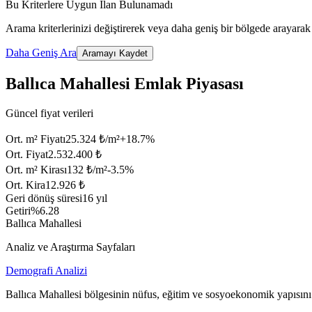
Bu Kriterlere Uygun İlan Bulunamadı
Arama kriterlerinizi değiştirerek veya daha geniş bir bölgede arayarak 
Daha Geniş Ara
Aramayı Kaydet
Ballıca Mahallesi Emlak Piyasası
Güncel fiyat verileri
Ort. m² Fiyatı
25.324 ₺/m²
+
18.7
%
Ort. Fiyat
2.532.400 ₺
Ort. m² Kirası
132 ₺/m²
-3.5
%
Ort. Kira
12.926 ₺
Geri dönüş süresi
16 yıl
Getiri
%6.28
Ballıca Mahallesi
Analiz ve Araştırma Sayfaları
Demografi Analizi
Ballıca Mahallesi bölgesinin nüfus, eğitim ve sosyoekonomik yapısını