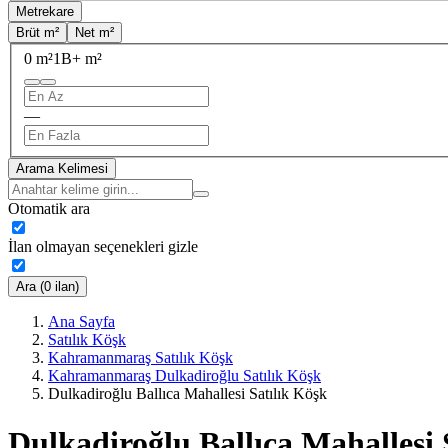
Metrekare
Brüt m²
Net m²
0 m²
1B+ m²
—
Arama Kelimesi
Otomatik ara
İlan olmayan seçenekleri gizle
Ara (0 ilan)
Ana Sayfa
Satılık Köşk
Kahramanmaraş Satılık Köşk
Kahramanmaraş Dulkadiroğlu Satılık Köşk
Dulkadiroğlu Ballıca Mahallesi Satılık Köşk
Dulkadiroğlu Ballıca Mahallesi 