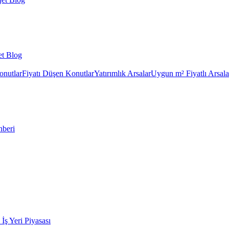
et Blog
onutlar
Fiyatı Düşen Konutlar
Yatırımlık Arsalar
Uygun m² Fiyatlı Arsala
hberi
k İş Yeri Piyasası