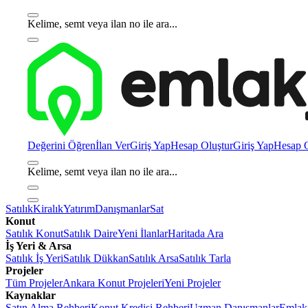
Kelime, semt veya ilan no ile ara...
Değerini Öğren
İlan Ver
Giriş Yap
Hesap Oluştur
Giriş Yap
Hesap O
Kelime, semt veya ilan no ile ara...
Satılık
Kiralık
Yatırım
Danışmanlar
Sat
Konut
Satılık Konut
Satılık Daire
Yeni İlanlar
Haritada Ara
İş Yeri & Arsa
Satılık İş Yeri
Satılık Dükkan
Satılık Arsa
Satılık Tarla
Projeler
Tüm Projeler
Ankara Konut Projeleri
Yeni Projeler
Kaynaklar
Satın Alma Rehberi
Konut Kredisi Rehberi
Uzman Danışmanlar
Emlakj