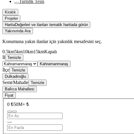
Turistik Tesis
Kiralık
Projeler
Harita
Değerleri ve ilanları tematik haritada görün
Yakınımda Ara
Konumuna yakın ilanlar için yakınlık mesafesini seç.
0.5km
5km
10km
15km
Kapalı
İl
Temizle
Kahramanmaraş
İlçe
Temizle
Dulkadiroğlu
Semt/Mahalle
Temizle
Ballıca Mahallesi
Fiyat
0 ₺
50M+ ₺
—