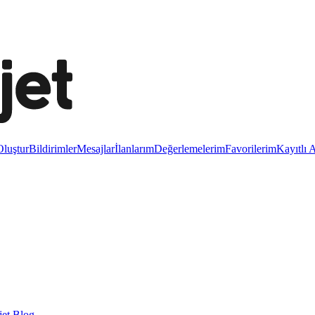
luştur
Bildirimler
Mesajlar
İlanlarım
Değerlemelerim
Favorilerim
Kayıtlı 
et Blog