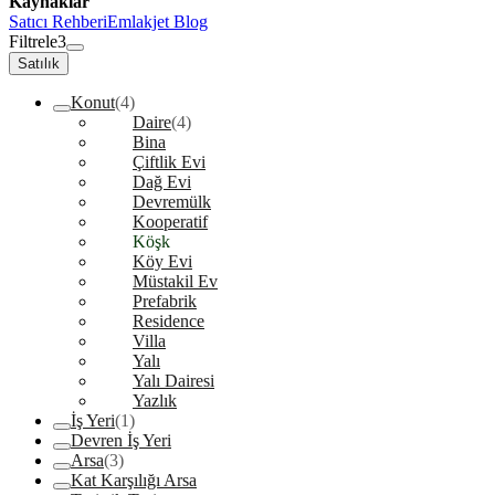
Kaynaklar
Satıcı Rehberi
Emlakjet Blog
Filtrele
3
Satılık
Konut
(4)
Daire
(4)
Bina
Çiftlik Evi
Dağ Evi
Devremülk
Kooperatif
Köşk
Köy Evi
Müstakil Ev
Prefabrik
Residence
Villa
Yalı
Yalı Dairesi
Yazlık
İş Yeri
(1)
Devren İş Yeri
Arsa
(3)
Kat Karşılığı Arsa