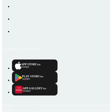
Emlakjet © 2006-2026
APP STORE
'dan
İNDİRİN
PLAY STORE
'dan
İNDİRİN
APP GALLERY
'den
İNDİRİN
Emlakjet.com internet sitesi ve Emlakjet mobil uygulamalarında kullanıcılar tarafından sağlana
ilan, bilgi, içerik ve görselin gerçekliği, orijinalliği, güvenilirliği ve doğruluğuna ilişkin soru