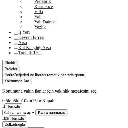
Prefabrik
Residence
Villa
Yalı
Yalı Dairesi
Yazlık
İş Yeri
Devren İş Yeri
Arsa
Kat Karşılığı Arsa
Turistik Tesis
Kiralık
Projeler
Harita
Değerleri ve ilanları tematik haritada görün
Yakınımda Ara
Konumuna yakın ilanlar için yakınlık mesafesini seç.
0.5km
5km
10km
15km
Kapalı
İl
Temizle
Kahramanmaraş
İlçe
Temizle
Dulkadiroğlu