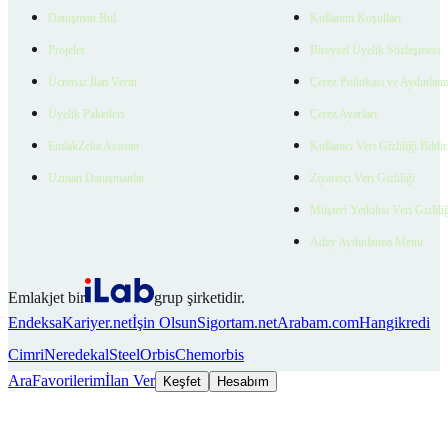
Danışman Bul
Kullanım Koşulları
Projeler
Bireysel Üyelik Sözleşmesi
Ücretsiz İlan Verin
Çerez Politikası ve Aydınlat
Üyelik Paketleri
Çerez Ayarları
EmlakZeka Asistan
Kullanıcı Veri Gizliliği Bildi
Uzman Danışmanlar
Ziyaretçi Veri Gizliliği
Müşteri Yetkilisi Veri Gizlili
Aday Aydınlatma Metni
Emlakjet bir
grup şirketidir.
Endeksa
Kariyer.net
İşin Olsun
Sigortam.net
Arabam.com
Hangikredi
Cimri
Neredekal
SteelOrbis
Chemorbis
Ara
Favorilerim
İlan Ver
Keşfet
Hesabım