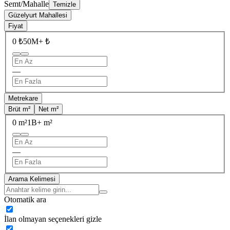
Semt/Mahalle
Temizle
Güzelyurt Mahallesi
Fiyat
0 ₺
50M+ ₺
—
Metrekare
Brüt m²
Net m²
0 m²
1B+ m²
—
Arama Kelimesi
Otomatik ara
İlan olmayan seçenekleri gizle