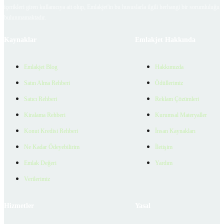
içerikleri giren kullanıcıya ait olup, Emlakjet'in bu hususlarla ilgili herhangi bir sorumluluğu
bulunmamaktadır.
Kaynaklar
Emlakjet Hakkında
Emlakjet Blog
Hakkımızda
Satın Alma Rehberi
Ödüllerimiz
Satıcı Rehberi
Reklam Çözümleri
Kiralama Rehberi
Kurumsal Materyaller
Konut Kredisi Rehberi
İnsan Kaynakları
Ne Kadar Ödeyebilirim
İletişim
Emlak Değeri
Yardım
Verilerimiz
Hizmetler
Yasal