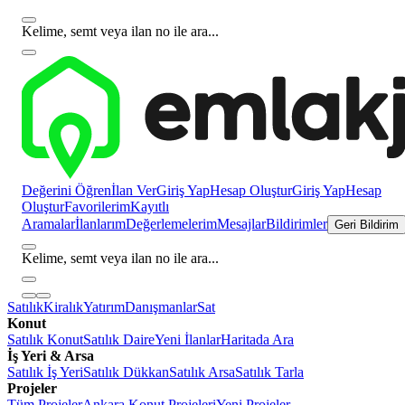
Kelime, semt veya ilan no ile ara...
Değerini Öğren
İlan Ver
Giriş Yap
Hesap Oluştur
Giriş Yap
Hesap
Oluştur
Favorilerim
Kayıtlı
Aramalar
İlanlarım
Değerlemelerim
Mesajlar
Bildirimler
Geri Bildirim
Kelime, semt veya ilan no ile ara...
Satılık
Kiralık
Yatırım
Danışmanlar
Sat
Konut
Satılık Konut
Satılık Daire
Yeni İlanlar
Haritada Ara
İş Yeri & Arsa
Satılık İş Yeri
Satılık Dükkan
Satılık Arsa
Satılık Tarla
Projeler
Tüm Projeler
Ankara Konut Projeleri
Yeni Projeler