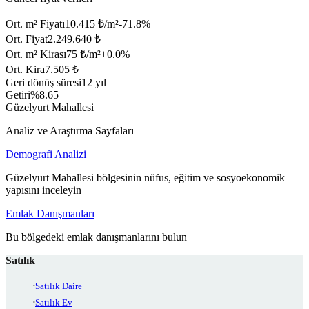
Ort. m² Fiyatı
10.415 ₺/m²
-71.8
%
Ort. Fiyat
2.249.640 ₺
Ort. m² Kirası
75 ₺/m²
+
0.0
%
Ort. Kira
7.505 ₺
Geri dönüş süresi
12 yıl
Getiri
%8.65
Güzelyurt Mahallesi
Analiz ve Araştırma Sayfaları
Demografi Analizi
Güzelyurt Mahallesi bölgesinin nüfus, eğitim ve sosyoekonomik
yapısını inceleyin
Emlak Danışmanları
Bu bölgedeki emlak danışmanlarını bulun
Satılık
Satılık Daire
Satılık Ev