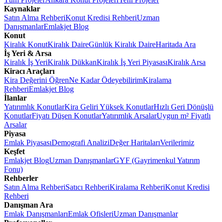
Kaynaklar
Satın Alma Rehberi
Konut Kredisi Rehberi
Uzman
Danışmanlar
Emlakjet Blog
Konut
Kiralık Konut
Kiralık Daire
Günlük Kiralık Daire
Haritada Ara
İş Yeri & Arsa
Kiralık İş Yeri
Kiralık Dükkan
Kiralık İş Yeri Piyasası
Kiralık Arsa
Kiracı Araçları
Kira Değerini Öğren
Ne Kadar Ödeyebilirim
Kiralama
Rehberi
Emlakjet Blog
İlanlar
Yatırımlık Konutlar
Kira Geliri Yüksek Konutlar
Hızlı Geri Dönüşlü
Konutlar
Fiyatı Düşen Konutlar
Yatırımlık Arsalar
Uygun m² Fiyatlı
Arsalar
Piyasa
Emlak Piyasası
Demografi Analizi
Değer Haritaları
Verilerimiz
Keşfet
Emlakjet Blog
Uzman Danışmanlar
GYF (Gayrimenkul Yatırım
Fonu)
Rehberler
Satın Alma Rehberi
Satıcı Rehberi
Kiralama Rehberi
Konut Kredisi
Rehberi
Danışman Ara
Emlak Danışmanları
Emlak Ofisleri
Uzman Danışmanlar