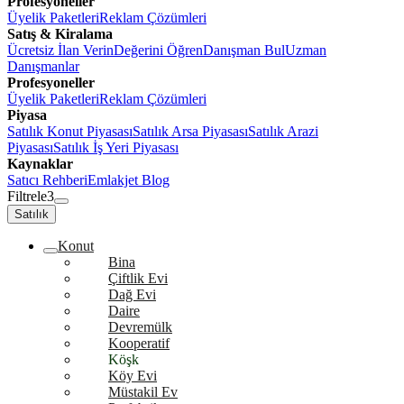
Profesyoneller
Üyelik Paketleri
Reklam Çözümleri
Satış & Kiralama
Ücretsiz İlan Verin
Değerini Öğren
Danışman Bul
Uzman
Danışmanlar
Profesyoneller
Üyelik Paketleri
Reklam Çözümleri
Piyasa
Satılık Konut Piyasası
Satılık Arsa Piyasası
Satılık Arazi
Piyasası
Satılık İş Yeri Piyasası
Kaynaklar
Satıcı Rehberi
Emlakjet Blog
Filtrele
3
Satılık
Konut
Bina
Çiftlik Evi
Dağ Evi
Daire
Devremülk
Kooperatif
Köşk
Köy Evi
Müstakil Ev