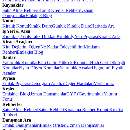
Kaynaklar
Satın Alma Rehberi
Konut Kredisi Rehberi
Uzman
Danışmanlar
Emlakjet Blog
Konut
Kiralık Konut
Kiralık Daire
Günlük Kiralık Daire
Haritada Ara
İş Yeri & Arsa
Kiralık İş Yeri
Kiralık Dükkan
Kiralık İş Yeri Piyasası
Kiralık Arsa
Kiracı Araçları
Kira Değerini Öğren
Ne Kadar Ödeyebilirim
Kiralama
Rehberi
Emlakjet Blog
İlanlar
Yatırımlık Konutlar
Kira Geliri Yüksek Konutlar
Hızlı Geri Dönüşlü
Konutlar
Fiyatı Düşen Konutlar
Yatırımlık Arsalar
Uygun m² Fiyatlı
Arsalar
Piyasa
Emlak Piyasası
Demografi Analizi
Değer Haritaları
Verilerimiz
Keşfet
Emlakjet Blog
Uzman Danışmanlar
GYF (Gayrimenkul Yatırım
Fonu)
Rehberler
Satın Alma Rehberi
Satıcı Rehberi
Kiralama Rehberi
Konut Kredisi
Rehberi
Danışman Ara
Emlak Danışmanları
Emlak Ofisleri
Uzman Danışmanlar