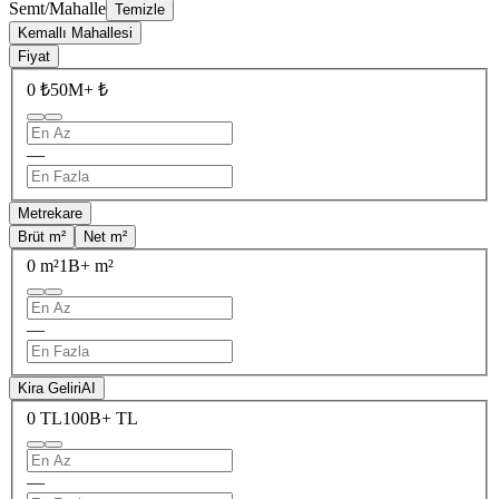
Semt/Mahalle
Temizle
Kemallı Mahallesi
Fiyat
0 ₺
50M+ ₺
—
Metrekare
Brüt m²
Net m²
0 m²
1B+ m²
—
Kira Geliri
AI
0 TL
100B+ TL
—