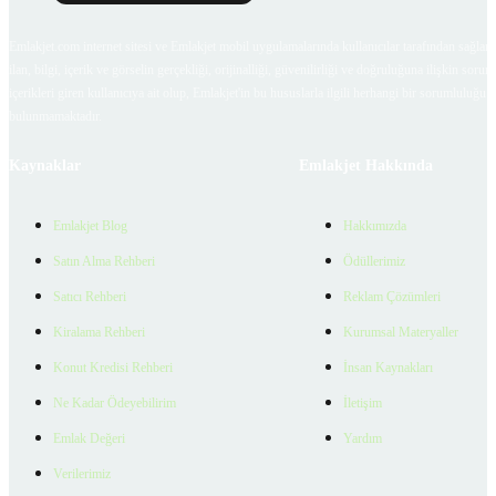
Emlakjet.com internet sitesi ve Emlakjet mobil uygulamalarında kullanıcılar tarafından sağlana
ilan, bilgi, içerik ve görselin gerçekliği, orijinalliği, güvenilirliği ve doğruluğuna ilişkin soru
içerikleri giren kullanıcıya ait olup, Emlakjet'in bu hususlarla ilgili herhangi bir sorumluluğu
bulunmamaktadır.
Kaynaklar
Emlakjet Hakkında
Emlakjet Blog
Hakkımızda
Satın Alma Rehberi
Ödüllerimiz
Satıcı Rehberi
Reklam Çözümleri
Kiralama Rehberi
Kurumsal Materyaller
Konut Kredisi Rehberi
İnsan Kaynakları
Ne Kadar Ödeyebilirim
İletişim
Emlak Değeri
Yardım
Verilerimiz