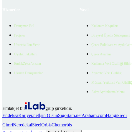
Hizmetler
Yasal
Danışman Bul
Kullanım Koşulları
Projeler
Bireysel Üyelik Sözleşmesi
Ücretsiz İlan Verin
Çerez Politikası ve Aydınlat
Üyelik Paketleri
Çerez Ayarları
EmlakZeka Asistan
Kullanıcı Veri Gizliliği Bildi
Uzman Danışmanlar
Ziyaretçi Veri Gizliliği
Müşteri Yetkilisi Veri Gizlili
Aday Aydınlatma Metni
Emlakjet bir
grup şirketidir.
Endeksa
Kariyer.net
İşin Olsun
Sigortam.net
Arabam.com
Hangikredi
Cimri
Neredekal
SteelOrbis
Chemorbis