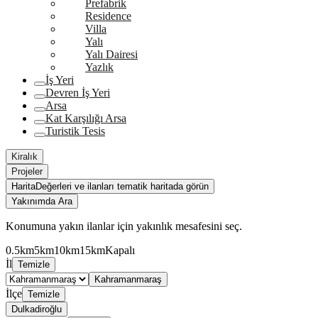
Prefabrik
Residence
Villa
Yalı
Yalı Dairesi
Yazlık
İş Yeri
Devren İş Yeri
Arsa
Kat Karşılığı Arsa
Turistik Tesis
Kiralık
Projeler
Harita
Değerleri ve ilanları tematik haritada görün
Yakınımda Ara
Konumuna yakın ilanlar için yakınlık mesafesini seç.
0.5km
5km
10km
15km
Kapalı
İl
Temizle
Kahramanmaraş
İlçe
Temizle
Dulkadiroğlu