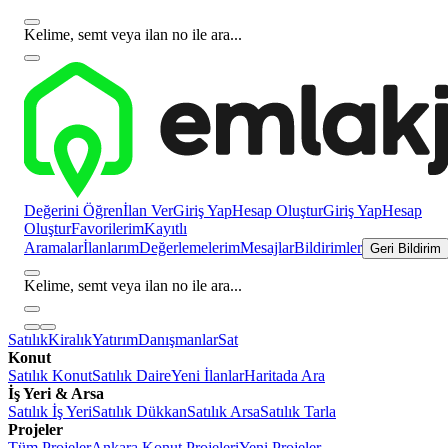
Kelime, semt veya ilan no ile ara...
Değerini Öğren
İlan Ver
Giriş Yap
Hesap Oluştur
Giriş Yap
Hesap
Oluştur
Favorilerim
Kayıtlı
Aramalar
İlanlarım
Değerlemelerim
Mesajlar
Bildirimler
Geri Bildirim
Kelime, semt veya ilan no ile ara...
Satılık
Kiralık
Yatırım
Danışmanlar
Sat
Konut
Satılık Konut
Satılık Daire
Yeni İlanlar
Haritada Ara
İş Yeri & Arsa
Satılık İş Yeri
Satılık Dükkan
Satılık Arsa
Satılık Tarla
Projeler
Tüm Projeler
Ankara Konut Projeleri
Yeni Projeler