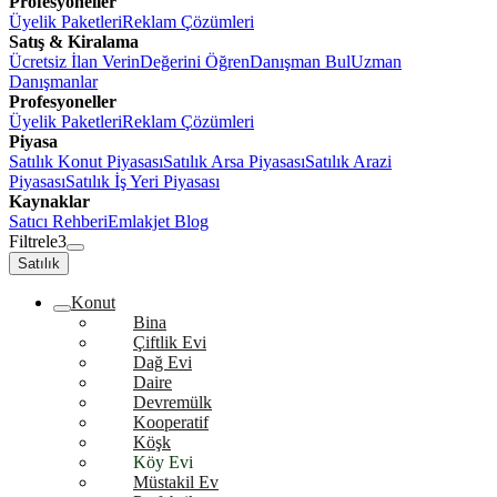
Profesyoneller
Üyelik Paketleri
Reklam Çözümleri
Satış & Kiralama
Ücretsiz İlan Verin
Değerini Öğren
Danışman Bul
Uzman
Danışmanlar
Profesyoneller
Üyelik Paketleri
Reklam Çözümleri
Piyasa
Satılık Konut Piyasası
Satılık Arsa Piyasası
Satılık Arazi
Piyasası
Satılık İş Yeri Piyasası
Kaynaklar
Satıcı Rehberi
Emlakjet Blog
Filtrele
3
Satılık
Konut
Bina
Çiftlik Evi
Dağ Evi
Daire
Devremülk
Kooperatif
Köşk
Köy Evi
Müstakil Ev