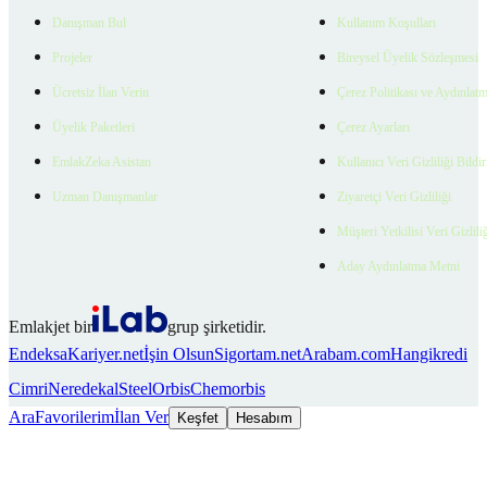
Danışman Bul
Kullanım Koşulları
Projeler
Bireysel Üyelik Sözleşmesi
Ücretsiz İlan Verin
Çerez Politikası ve Aydınlat
Üyelik Paketleri
Çerez Ayarları
EmlakZeka Asistan
Kullanıcı Veri Gizliliği Bildi
Uzman Danışmanlar
Ziyaretçi Veri Gizliliği
Müşteri Yetkilisi Veri Gizlili
Aday Aydınlatma Metni
Emlakjet bir
grup şirketidir.
Endeksa
Kariyer.net
İşin Olsun
Sigortam.net
Arabam.com
Hangikredi
Cimri
Neredekal
SteelOrbis
Chemorbis
Ara
Favorilerim
İlan Ver
Keşfet
Hesabım