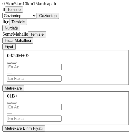
0.5km
5km
10km
15km
Kapalı
İl
Temizle
Gaziantep
İlçe
Temizle
Nurdağı
Semt/Mahalle
Temizle
Hisar Mahallesi
Fiyat
0 ₺
50M+ ₺
—
Metrekare
0
1B+
—
Metrekare Birim Fiyatı