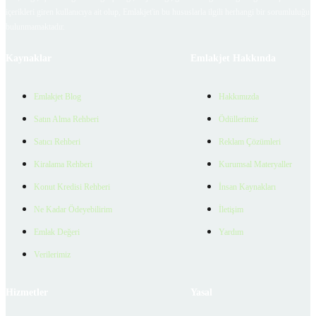
içerikleri giren kullanıcıya ait olup, Emlakjet'in bu hususlarla ilgili herhangi bir sorumluluğu
bulunmamaktadır.
Kaynaklar
Emlakjet Hakkında
Emlakjet Blog
Hakkımızda
Satın Alma Rehberi
Ödüllerimiz
Satıcı Rehberi
Reklam Çözümleri
Kiralama Rehberi
Kurumsal Materyaller
Konut Kredisi Rehberi
İnsan Kaynakları
Ne Kadar Ödeyebilirim
İletişim
Emlak Değeri
Yardım
Verilerimiz
Hizmetler
Yasal