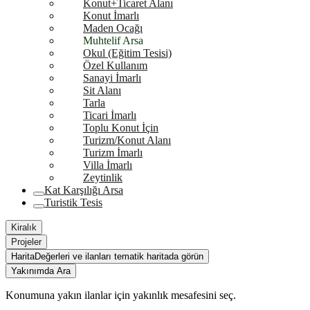
Konut+Ticaret Alanı
Konut İmarlı
Maden Ocağı
Muhtelif Arsa
Okul (Eğitim Tesisi)
Özel Kullanım
Sanayi İmarlı
Sit Alanı
Tarla
Ticari İmarlı
Toplu Konut İçin
Turizm/Konut Alanı
Turizm İmarlı
Villa İmarlı
Zeytinlik
Kat Karşılığı Arsa
Turistik Tesis
Kiralık
Projeler
Harita
Değerleri ve ilanları tematik haritada görün
Yakınımda Ara
Konumuna yakın ilanlar için yakınlık mesafesini seç.