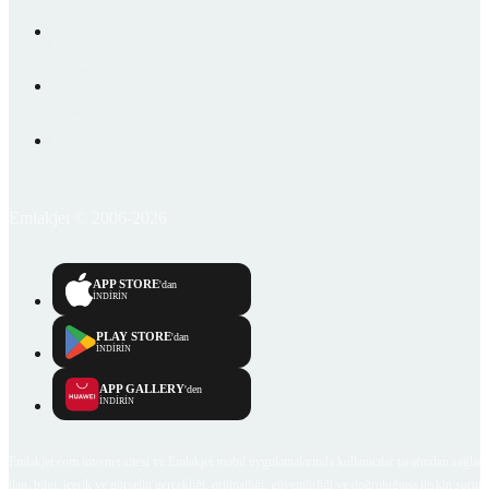
Emlakjet © 2006-2026
APP STORE
'dan
İNDİRİN
PLAY STORE
'dan
İNDİRİN
APP GALLERY
'den
İNDİRİN
Emlakjet.com internet sitesi ve Emlakjet mobil uygulamalarında kullanıcılar tarafından sağlana
ilan, bilgi, içerik ve görselin gerçekliği, orijinalliği, güvenilirliği ve doğruluğuna ilişkin soru