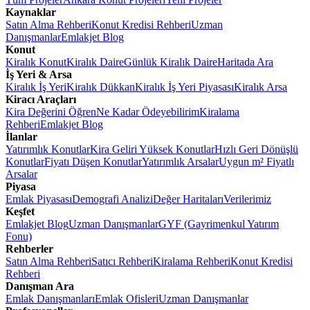
Kaynaklar
Satın Alma Rehberi
Konut Kredisi Rehberi
Uzman
Danışmanlar
Emlakjet Blog
Konut
Kiralık Konut
Kiralık Daire
Günlük Kiralık Daire
Haritada Ara
İş Yeri & Arsa
Kiralık İş Yeri
Kiralık Dükkan
Kiralık İş Yeri Piyasası
Kiralık Arsa
Kiracı Araçları
Kira Değerini Öğren
Ne Kadar Ödeyebilirim
Kiralama
Rehberi
Emlakjet Blog
İlanlar
Yatırımlık Konutlar
Kira Geliri Yüksek Konutlar
Hızlı Geri Dönüşlü
Konutlar
Fiyatı Düşen Konutlar
Yatırımlık Arsalar
Uygun m² Fiyatlı
Arsalar
Piyasa
Emlak Piyasası
Demografi Analizi
Değer Haritaları
Verilerimiz
Keşfet
Emlakjet Blog
Uzman Danışmanlar
GYF (Gayrimenkul Yatırım
Fonu)
Rehberler
Satın Alma Rehberi
Satıcı Rehberi
Kiralama Rehberi
Konut Kredisi
Rehberi
Danışman Ara
Emlak Danışmanları
Emlak Ofisleri
Uzman Danışmanlar