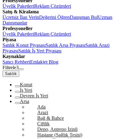
Profesyoneller
Üyelik Paketleri
Reklam Çözümleri
Satış & Kiralama
Ücretsiz İlan Verin
Değerini Öğren
Danışman Bul
Uzman
Danışmanlar
Profesyoneller
Üyelik Paketleri
Reklam Çözümleri
Piyasa
Satılık Konut Piyasası
Satılık Arsa Piyasası
Satılık Arazi
Piyasası
Satılık İş Yeri Piyasası
Kaynaklar
Satıcı Rehberi
Emlakjet Blog
Filtrele
3
Satılık
Konut
İş Yeri
Devren İş Yeri
Arsa
Ada
Arazi
Bağ & Bahçe
Çiftlik
Depo, Antrepo İzinli
Hastane (Sağlık Tesisi)