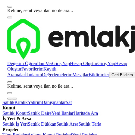
Kelime, semt veya ilan no ile ara...
Değerini Öğren
İlan Ver
Giriş Yap
Hesap Oluştur
Giriş Yap
Hesap
Oluştur
Favorilerim
Kayıtlı
Aramalar
İlanlarım
Değerlemelerim
Mesajlar
Bildirimler
Geri Bildirim
Kelime, semt veya ilan no ile ara...
Satılık
Kiralık
Yatırım
Danışmanlar
Sat
Konut
Satılık Konut
Satılık Daire
Yeni İlanlar
Haritada Ara
İş Yeri & Arsa
Satılık İş Yeri
Satılık Dükkan
Satılık Arsa
Satılık Tarla
Projeler
Tüm Projeler
Ankara Konut Projeleri
Yeni Projeler