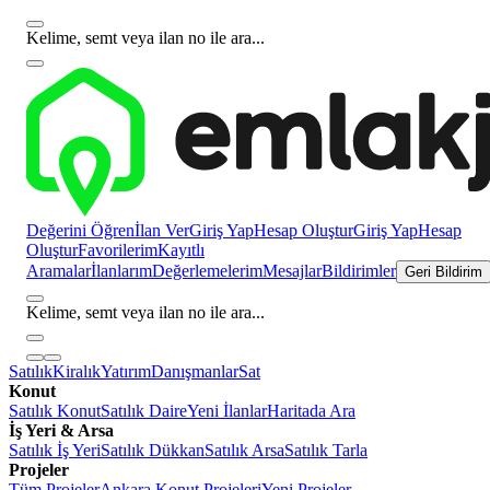
Kelime, semt veya ilan no ile ara...
Değerini Öğren
İlan Ver
Giriş Yap
Hesap Oluştur
Giriş Yap
Hesap
Oluştur
Favorilerim
Kayıtlı
Aramalar
İlanlarım
Değerlemelerim
Mesajlar
Bildirimler
Geri Bildirim
Kelime, semt veya ilan no ile ara...
Satılık
Kiralık
Yatırım
Danışmanlar
Sat
Konut
Satılık Konut
Satılık Daire
Yeni İlanlar
Haritada Ara
İş Yeri & Arsa
Satılık İş Yeri
Satılık Dükkan
Satılık Arsa
Satılık Tarla
Projeler
Tüm Projeler
Ankara Konut Projeleri
Yeni Projeler