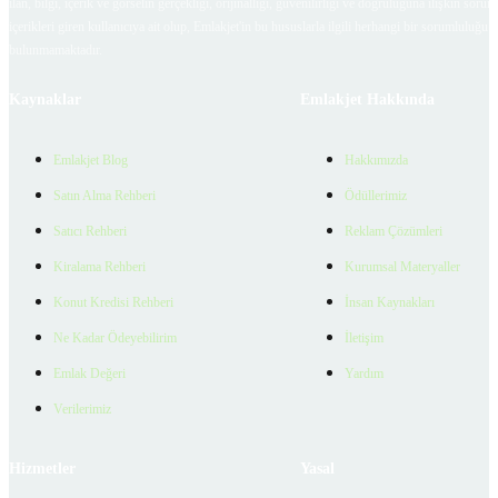
ilan, bilgi, içerik ve görselin gerçekliği, orijinalliği, güvenilirliği ve doğruluğuna ilişkin soru
içerikleri giren kullanıcıya ait olup, Emlakjet'in bu hususlarla ilgili herhangi bir sorumluluğu
bulunmamaktadır.
Kaynaklar
Emlakjet Hakkında
Emlakjet Blog
Hakkımızda
Satın Alma Rehberi
Ödüllerimiz
Satıcı Rehberi
Reklam Çözümleri
Kiralama Rehberi
Kurumsal Materyaller
Konut Kredisi Rehberi
İnsan Kaynakları
Ne Kadar Ödeyebilirim
İletişim
Emlak Değeri
Yardım
Verilerimiz
Hizmetler
Yasal