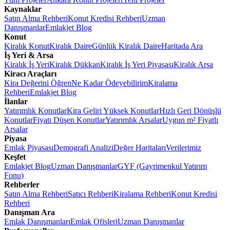
Kaynaklar
Satın Alma Rehberi
Konut Kredisi Rehberi
Uzman
Danışmanlar
Emlakjet Blog
Konut
Kiralık Konut
Kiralık Daire
Günlük Kiralık Daire
Haritada Ara
İş Yeri & Arsa
Kiralık İş Yeri
Kiralık Dükkan
Kiralık İş Yeri Piyasası
Kiralık Arsa
Kiracı Araçları
Kira Değerini Öğren
Ne Kadar Ödeyebilirim
Kiralama
Rehberi
Emlakjet Blog
İlanlar
Yatırımlık Konutlar
Kira Geliri Yüksek Konutlar
Hızlı Geri Dönüşlü
Konutlar
Fiyatı Düşen Konutlar
Yatırımlık Arsalar
Uygun m² Fiyatlı
Arsalar
Piyasa
Emlak Piyasası
Demografi Analizi
Değer Haritaları
Verilerimiz
Keşfet
Emlakjet Blog
Uzman Danışmanlar
GYF (Gayrimenkul Yatırım
Fonu)
Rehberler
Satın Alma Rehberi
Satıcı Rehberi
Kiralama Rehberi
Konut Kredisi
Rehberi
Danışman Ara
Emlak Danışmanları
Emlak Ofisleri
Uzman Danışmanlar