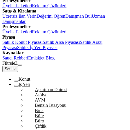
Profesyoneller
Üyelik Paketleri
Reklam Çözümleri
Satış & Kiralama
Ücretsiz İlan Verin
Değerini Öğren
Danışman Bul
Uzman
Danışmanlar
Profesyoneller
Üyelik Paketleri
Reklam Çözümleri
Piyasa
Satılık Konut Piyasası
Satılık Arsa Piyasası
Satılık Arazi
Piyasası
Satılık İş Yeri Piyasası
Kaynaklar
Satıcı Rehberi
Emlakjet Blog
Filtrele
3
Satılık
Konut
İş Yeri
Apartman Dairesi
Atölye
AVM
Benzin İstasyonu
Bina
Büfe
Büro
Çiftlik