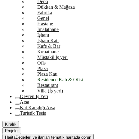
Depo
Dükkan & Mağaza
Fabrika
Genel
Hastane
İmalathane
İşhanı
İşhanı Katı
Kafe & Bar
Kıraathane
Müstakil İş yeri
Ofis
Plaza
Plaza Katı
Residence Katı & Ofisi
Restaurant
Villa (İş yeri)
Devren İş Yeri
Arsa
Kat Karşılığı Arsa
Turistik Tesis
Kiralık
Projeler
Harita
Değerleri ve ilanları tematik haritada görün