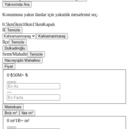
Yakınımda Ara
Konumuna yakın ilanlar için yakınlık mesafesini seç.
0.5km
5km
10km
15km
Kapalı
İl
Temizle
Kahramanmaraş
İlçe
Temizle
Dulkadiroğlu
Semt/Mahalle
Temizle
Hacıeyüplü Mahallesi
Fiyat
0 ₺
50M+ ₺
—
Metrekare
Brüt m²
Net m²
0 m²
1B+ m²