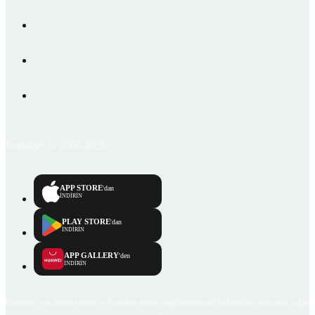
Emlakjet © 2006-2026
APP STORE
'dan
İNDİRİN
PLAY STORE
'dan
İNDİRİN
APP GALLERY
'den
İNDİRİN
Emlakjet.com internet sitesi ve Emlakjet mobil uygulamalarında kullanıcılar tarafından sağlana