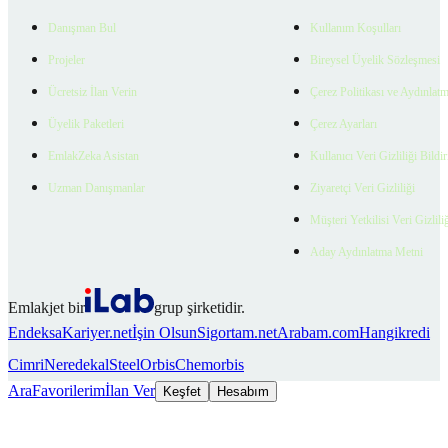
Danışman Bul
Kullanım Koşulları
Projeler
Bireysel Üyelik Sözleşmesi
Ücretsiz İlan Verin
Çerez Politikası ve Aydınlat
Üyelik Paketleri
Çerez Ayarları
EmlakZeka Asistan
Kullanıcı Veri Gizliliği Bildi
Uzman Danışmanlar
Ziyaretçi Veri Gizliliği
Müşteri Yetkilisi Veri Gizlili
Aday Aydınlatma Metni
Emlakjet bir
grup şirketidir.
Endeksa
Kariyer.net
İşin Olsun
Sigortam.net
Arabam.com
Hangikredi
Cimri
Neredekal
SteelOrbis
Chemorbis
Ara
Favorilerim
İlan Ver
Keşfet
Hesabım