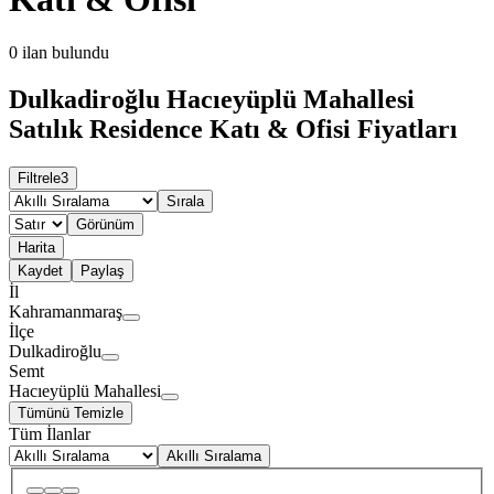
0
ilan bulundu
Dulkadiroğlu Hacıeyüplü Mahallesi
Satılık Residence Katı & Ofisi Fiyatları
Filtrele
3
Sırala
Görünüm
Harita
Kaydet
Paylaş
İl
Kahramanmaraş
İlçe
Dulkadiroğlu
Semt
Hacıeyüplü Mahallesi
Tümünü Temizle
Tüm İlanlar
Akıllı Sıralama