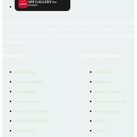
APP GALLERY
'den
İNDİRİN
Emlakjet.com internet sitesi ve Emlakjet mobil uygulamalarında kullanıcılar tarafından sağlana
ilan, bilgi, içerik ve görselin gerçekliği, orijinalliği, güvenilirliği ve doğruluğuna ilişkin soru
içerikleri giren kullanıcıya ait olup, Emlakjet'in bu hususlarla ilgili herhangi bir sorumluluğu
bulunmamaktadır.
Kaynaklar
Emlakjet Hakkında
Emlakjet Blog
Hakkımızda
Satın Alma Rehberi
Ödüllerimiz
Satıcı Rehberi
Reklam Çözümleri
Kiralama Rehberi
Kurumsal Materyaller
Konut Kredisi Rehberi
İnsan Kaynakları
Ne Kadar Ödeyebilirim
İletişim
Emlak Değeri
Yardım