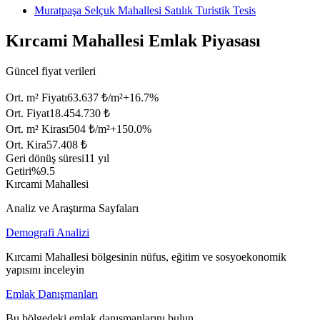
Muratpaşa Selçuk Mahallesi Satılık Turistik Tesis
Kırcami Mahallesi Emlak Piyasası
Güncel fiyat verileri
Ort. m² Fiyatı
63.637 ₺/m²
+
16.7
%
Ort. Fiyat
18.454.730 ₺
Ort. m² Kirası
504 ₺/m²
+
150.0
%
Ort. Kira
57.408 ₺
Geri dönüş süresi
11 yıl
Getiri
%9.5
Kırcami Mahallesi
Analiz ve Araştırma Sayfaları
Demografi Analizi
Kırcami Mahallesi bölgesinin nüfus, eğitim ve sosyoekonomik
yapısını inceleyin
Emlak Danışmanları
Bu bölgedeki emlak danışmanlarını bulun