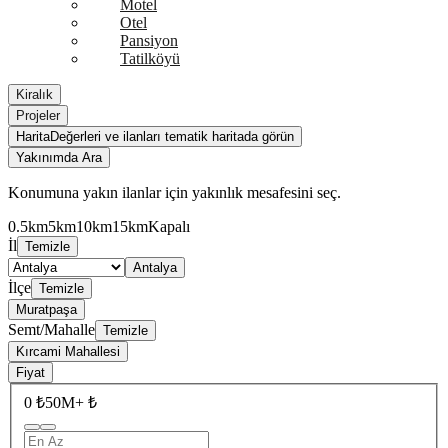
Motel
Otel
Pansiyon
Tatilköyü
Kiralık
Projeler
Harita
Değerleri ve ilanları tematik haritada görün
Yakınımda Ara
Konumuna yakın ilanlar için yakınlık mesafesini seç.
0.5km
5km
10km
15km
Kapalı
İl
Temizle
Antalya
İlçe
Temizle
Muratpaşa
Semt/Mahalle
Temizle
Kırcami Mahallesi
Fiyat
0 ₺
50M+ ₺