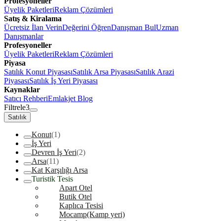
Profesyoneller
Üyelik Paketleri
Reklam Çözümleri
Satış & Kiralama
Ücretsiz İlan Verin
Değerini Öğren
Danışman Bul
Uzman
Danışmanlar
Profesyoneller
Üyelik Paketleri
Reklam Çözümleri
Piyasa
Satılık Konut Piyasası
Satılık Arsa Piyasası
Satılık Arazi
Piyasası
Satılık İş Yeri Piyasası
Kaynaklar
Satıcı Rehberi
Emlakjet Blog
Filtrele
3
Satılık
Konut
(1)
İş Yeri
Devren İş Yeri
(2)
Arsa
(11)
Kat Karşılığı Arsa
Turistik Tesis
Apart Otel
Butik Otel
Kaplıca Tesisi
Mocamp(Kamp yeri)