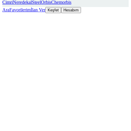
Cimri
Neredekal
SteelOrbis
Chemorbis
Ara
Favorilerim
İlan Ver
Keşfet
Hesabım