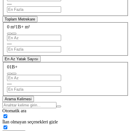
—
Toplam Metrekare
0 m²
1B+ m²
—
En Az Yatak Sayısı
0
1B+
—
Arama Kelimesi
Otomatik ara
İlan olmayan seçenekleri gizle