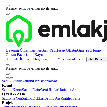
Kelime, semt veya ilan no ile ara...
Değerini Öğren
İlan Ver
Giriş Yap
Hesap Oluştur
Giriş Yap
Hesap
Oluştur
Favorilerim
Kayıtlı
Aramalar
İlanlarım
Değerlemelerim
Mesajlar
Bildirimler
Geri Bildirim
Kelime, semt veya ilan no ile ara...
Satılık
Kiralık
Yatırım
Danışmanlar
Sat
Konut
Satılık Konut
Satılık Daire
Yeni İlanlar
Haritada Ara
İş Yeri & Arsa
Satılık İş Yeri
Satılık Dükkan
Satılık Arsa
Satılık Tarla
Projeler
Tüm Projeler
Ankara Konut Projeleri
Yeni Projeler