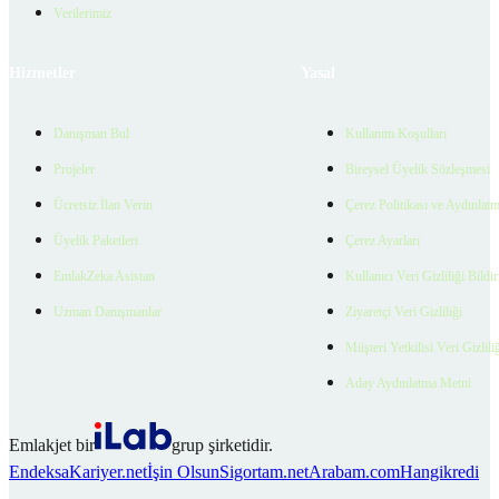
Verilerimiz
Hizmetler
Yasal
Danışman Bul
Kullanım Koşulları
Projeler
Bireysel Üyelik Sözleşmesi
Ücretsiz İlan Verin
Çerez Politikası ve Aydınlat
Üyelik Paketleri
Çerez Ayarları
EmlakZeka Asistan
Kullanıcı Veri Gizliliği Bildi
Uzman Danışmanlar
Ziyaretçi Veri Gizliliği
Müşteri Yetkilisi Veri Gizlili
Aday Aydınlatma Metni
Emlakjet bir
grup şirketidir.
Endeksa
Kariyer.net
İşin Olsun
Sigortam.net
Arabam.com
Hangikredi