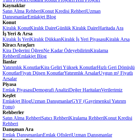
Kaynaklar
Satın Alma Rehberi
Konut Kredisi Rehberi
Uzman
Danışmanlar
Emlakjet Blog
Konut
Kiralık Konut
Kiralık Daire
Günlük Kiralık Daire
Haritada Ara
İş Yeri & Arsa
Kiralık İş Yeri
Kiralık Dükkan
Kiralık İş Yeri Piyasası
Kiralık Arsa
Kiracı Araçları
Kira Değerini Öğren
Ne Kadar Ödeyebilirim
Kiralama
Rehberi
Emlakjet Blog
İlanlar
Yatırımlık Konutlar
Kira Geliri Yüksek Konutlar
Hızlı Geri Dönüşlü
Konutlar
Fiyatı Düşen Konutlar
Yatırımlık Arsalar
Uygun m² Fiyatlı
Arsalar
Piyasa
Emlak Piyasası
Demografi Analizi
Değer Haritaları
Verilerimiz
Keşfet
Emlakjet Blog
Uzman Danışmanlar
GYF (Gayrimenkul Yatırım
Fonu)
Rehberler
Satın Alma Rehberi
Satıcı Rehberi
Kiralama Rehberi
Konut Kredisi
Rehberi
Danışman Ara
Emlak Danışmanları
Emlak Ofisleri
Uzman Danışmanlar