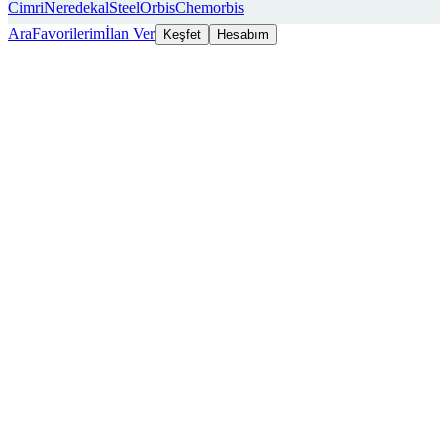
Cimri
Neredekal
SteelOrbis
Chemorbis
Ara
Favorilerim
İlan Ver
Keşfet
Hesabım