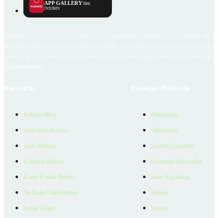
APP GALLERY
'den
İNDİRİN
Emlakjet.com internet sitesi ve Emlakjet mobil uygulamalarında kullanıcılar tarafından sağlana
ilan, bilgi, içerik ve görselin gerçekliği, orijinalliği, güvenilirliği ve doğruluğuna ilişkin soru
içerikleri giren kullanıcıya ait olup, Emlakjet'in bu hususlarla ilgili herhangi bir sorumluluğu
bulunmamaktadır.
Kaynaklar
Emlakjet Hakkında
Emlakjet Blog
Hakkımızda
Satın Alma Rehberi
Ödüllerimiz
Satıcı Rehberi
Reklam Çözümleri
Kiralama Rehberi
Kurumsal Materyaller
Konut Kredisi Rehberi
İnsan Kaynakları
Ne Kadar Ödeyebilirim
İletişim
Emlak Değeri
Yardım