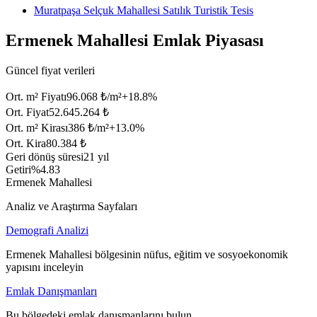
Muratpaşa Selçuk Mahallesi Satılık Turistik Tesis
Ermenek Mahallesi Emlak Piyasası
Güncel fiyat verileri
Ort. m² Fiyatı
96.068 ₺/m²
+
18.8
%
Ort. Fiyat
52.645.264 ₺
Ort. m² Kirası
386 ₺/m²
+
13.0
%
Ort. Kira
80.384 ₺
Geri dönüş süresi
21 yıl
Getiri
%4.83
Ermenek Mahallesi
Analiz ve Araştırma Sayfaları
Demografi Analizi
Ermenek Mahallesi bölgesinin nüfus, eğitim ve sosyoekonomik
yapısını inceleyin
Emlak Danışmanları
Bu bölgedeki emlak danışmanlarını bulun