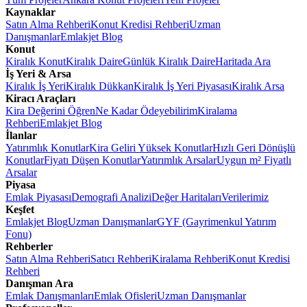
Kaynaklar
Satın Alma Rehberi
Konut Kredisi Rehberi
Uzman
Danışmanlar
Emlakjet Blog
Konut
Kiralık Konut
Kiralık Daire
Günlük Kiralık Daire
Haritada Ara
İş Yeri & Arsa
Kiralık İş Yeri
Kiralık Dükkan
Kiralık İş Yeri Piyasası
Kiralık Arsa
Kiracı Araçları
Kira Değerini Öğren
Ne Kadar Ödeyebilirim
Kiralama
Rehberi
Emlakjet Blog
İlanlar
Yatırımlık Konutlar
Kira Geliri Yüksek Konutlar
Hızlı Geri Dönüşlü
Konutlar
Fiyatı Düşen Konutlar
Yatırımlık Arsalar
Uygun m² Fiyatlı
Arsalar
Piyasa
Emlak Piyasası
Demografi Analizi
Değer Haritaları
Verilerimiz
Keşfet
Emlakjet Blog
Uzman Danışmanlar
GYF (Gayrimenkul Yatırım
Fonu)
Rehberler
Satın Alma Rehberi
Satıcı Rehberi
Kiralama Rehberi
Konut Kredisi
Rehberi
Danışman Ara
Emlak Danışmanları
Emlak Ofisleri
Uzman Danışmanlar