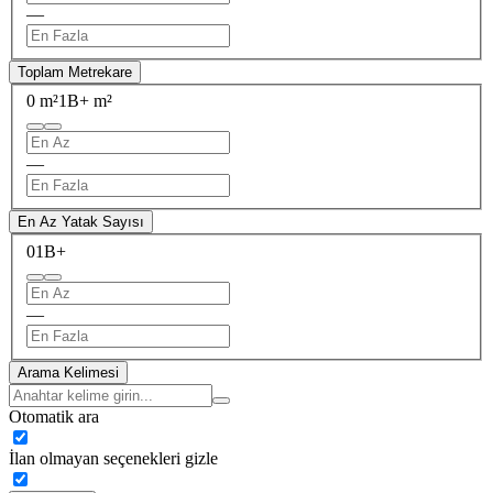
—
Toplam Metrekare
0 m²
1B+ m²
—
En Az Yatak Sayısı
0
1B+
—
Arama Kelimesi
Otomatik ara
İlan olmayan seçenekleri gizle