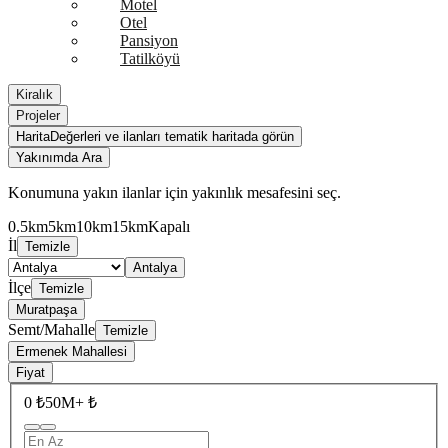
Motel
Otel
Pansiyon
Tatilköyü
Kiralık
Projeler
Harita
Değerleri ve ilanları tematik haritada görün
Yakınımda Ara
Konumuna yakın ilanlar için yakınlık mesafesini seç.
0.5km
5km
10km
15km
Kapalı
İl
Temizle
Antalya
İlçe
Temizle
Muratpaşa
Semt/Mahalle
Temizle
Ermenek Mahallesi
Fiyat
0 ₺
50M+ ₺