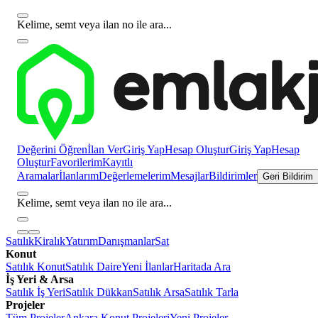
Kelime, semt veya ilan no ile ara...
Değerini Öğren
İlan Ver
Giriş Yap
Hesap Oluştur
Giriş Yap
Hesap
Oluştur
Favorilerim
Kayıtlı
Aramalar
İlanlarım
Değerlemelerim
Mesajlar
Bildirimler
Geri Bildirim
Kelime, semt veya ilan no ile ara...
Satılık
Kiralık
Yatırım
Danışmanlar
Sat
Konut
Satılık Konut
Satılık Daire
Yeni İlanlar
Haritada Ara
İş Yeri & Arsa
Satılık İş Yeri
Satılık Dükkan
Satılık Arsa
Satılık Tarla
Projeler
Tüm Projeler
Ankara Konut Projeleri
Yeni Projeler