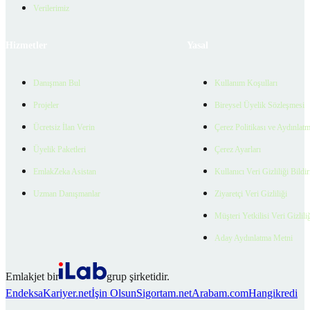
Verilerimiz
Hizmetler
Yasal
Danışman Bul
Kullanım Koşulları
Projeler
Bireysel Üyelik Sözleşmesi
Ücretsiz İlan Verin
Çerez Politikası ve Aydınlat
Üyelik Paketleri
Çerez Ayarları
EmlakZeka Asistan
Kullanıcı Veri Gizliliği Bildi
Uzman Danışmanlar
Ziyaretçi Veri Gizliliği
Müşteri Yetkilisi Veri Gizlili
Aday Aydınlatma Metni
Emlakjet bir
grup şirketidir.
Endeksa
Kariyer.net
İşin Olsun
Sigortam.net
Arabam.com
Hangikredi