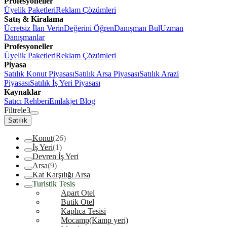
Profesyoneller
Üyelik Paketleri
Reklam Çözümleri
Satış & Kiralama
Ücretsiz İlan Verin
Değerini Öğren
Danışman Bul
Uzman
Danışmanlar
Profesyoneller
Üyelik Paketleri
Reklam Çözümleri
Piyasa
Satılık Konut Piyasası
Satılık Arsa Piyasası
Satılık Arazi
Piyasası
Satılık İş Yeri Piyasası
Kaynaklar
Satıcı Rehberi
Emlakjet Blog
Filtrele
3
Satılık
Konut
(26)
İş Yeri
(1)
Devren İş Yeri
Arsa
(9)
Kat Karşılığı Arsa
Turistik Tesis
Apart Otel
Butik Otel
Kaplıca Tesisi
Mocamp(Kamp yeri)