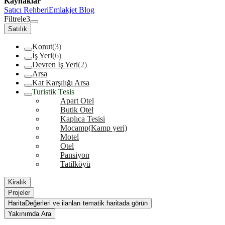
Kaynaklar
Satıcı Rehberi
Emlakjet Blog
Filtrele
3
Satılık
Konut
(3)
İş Yeri
(6)
Devren İş Yeri
(2)
Arsa
Kat Karşılığı Arsa
Turistik Tesis
Apart Otel
Butik Otel
Kaplıca Tesisi
Mocamp(Kamp yeri)
Motel
Otel
Pansiyon
Tatilköyü
Kiralık
Projeler
Harita
Değerleri ve ilanları tematik haritada görün
Yakınımda Ara