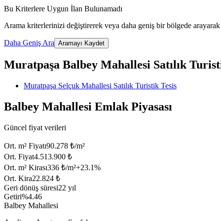
Bu Kriterlere Uygun İlan Bulunamadı
Arama kriterlerinizi değiştirerek veya daha geniş bir bölgede arayarak 
Daha Geniş Ara
Aramayı Kaydet
Muratpaşa Balbey Mahallesi Satılık Turistik
Muratpaşa Selçuk Mahallesi Satılık Turistik Tesis
Balbey Mahallesi Emlak Piyasası
Güncel fiyat verileri
Ort. m² Fiyatı
90.278 ₺/m²
Ort. Fiyat
4.513.900 ₺
Ort. m² Kirası
336 ₺/m²
+
23.1
%
Ort. Kira
22.824 ₺
Geri dönüş süresi
22 yıl
Getiri
%4.46
Balbey Mahallesi