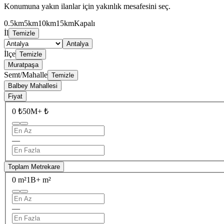
Konumuna yakın ilanlar için yakınlık mesafesini seç.
0.5km
5km
10km
15km
Kapalı
İl
Temizle
Antalya
İlçe
Temizle
Muratpaşa
Semt/Mahalle
Temizle
Balbey Mahallesi
Fiyat
0 ₺
50M+ ₺
—
Toplam Metrekare
0 m²
1B+ m²
—