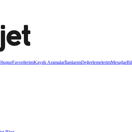
luştur
Favorilerim
Kayıtlı Aramalar
İlanlarım
Değerlemelerim
Mesajlar
Bi
et Blog