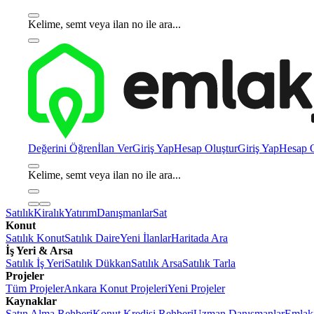
Kelime, semt veya ilan no ile ara...
Değerini Öğren
İlan Ver
Giriş Yap
Hesap Oluştur
Giriş Yap
Hesap O
Kelime, semt veya ilan no ile ara...
Satılık
Kiralık
Yatırım
Danışmanlar
Sat
Konut
Satılık Konut
Satılık Daire
Yeni İlanlar
Haritada Ara
İş Yeri & Arsa
Satılık İş Yeri
Satılık Dükkan
Satılık Arsa
Satılık Tarla
Projeler
Tüm Projeler
Ankara Konut Projeleri
Yeni Projeler
Kaynaklar
Satın Alma Rehberi
Konut Kredisi Rehberi
Uzman Danışmanlar
Emlakj