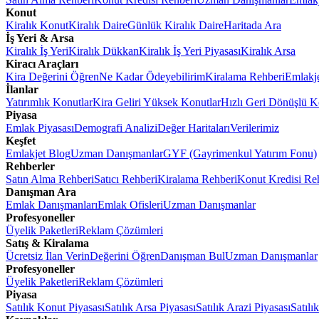
Konut
Kiralık Konut
Kiralık Daire
Günlük Kiralık Daire
Haritada Ara
İş Yeri & Arsa
Kiralık İş Yeri
Kiralık Dükkan
Kiralık İş Yeri Piyasası
Kiralık Arsa
Kiracı Araçları
Kira Değerini Öğren
Ne Kadar Ödeyebilirim
Kiralama Rehberi
Emlakj
İlanlar
Yatırımlık Konutlar
Kira Geliri Yüksek Konutlar
Hızlı Geri Dönüşlü K
Piyasa
Emlak Piyasası
Demografi Analizi
Değer Haritaları
Verilerimiz
Keşfet
Emlakjet Blog
Uzman Danışmanlar
GYF (Gayrimenkul Yatırım Fonu)
Rehberler
Satın Alma Rehberi
Satıcı Rehberi
Kiralama Rehberi
Konut Kredisi Re
Danışman Ara
Emlak Danışmanları
Emlak Ofisleri
Uzman Danışmanlar
Profesyoneller
Üyelik Paketleri
Reklam Çözümleri
Satış & Kiralama
Ücretsiz İlan Verin
Değerini Öğren
Danışman Bul
Uzman Danışmanlar
Profesyoneller
Üyelik Paketleri
Reklam Çözümleri
Piyasa
Satılık Konut Piyasası
Satılık Arsa Piyasası
Satılık Arazi Piyasası
Satılı