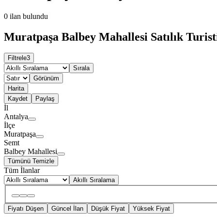
0
ilan bulundu
Muratpaşa Balbey Mahallesi Satılık Turisti
Filtrele
3
Sırala
Görünüm
Harita
Kaydet
Paylaş
İl
Antalya
İlçe
Muratpaşa
Semt
Balbey Mahallesi
Tümünü Temizle
Tüm İlanlar
Akıllı Sıralama
Fiyatı Düşen
Güncel İlan
Düşük Fiyat
Yüksek Fiyat