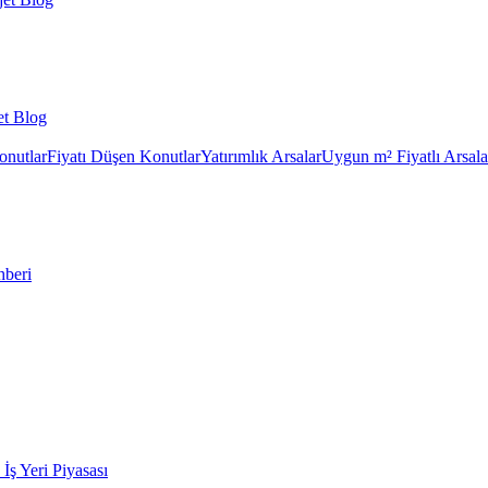
et Blog
onutlar
Fiyatı Düşen Konutlar
Yatırımlık Arsalar
Uygun m² Fiyatlı Arsala
hberi
k İş Yeri Piyasası