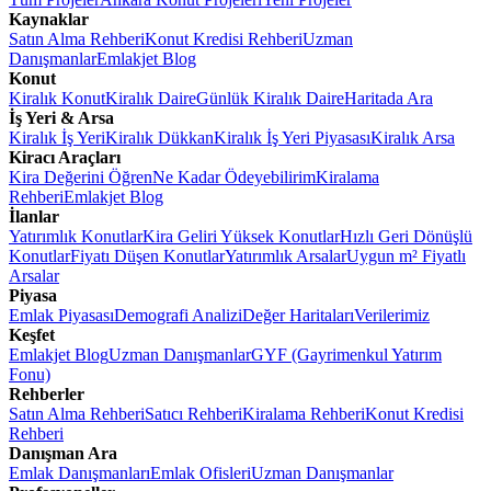
Kaynaklar
Satın Alma Rehberi
Konut Kredisi Rehberi
Uzman
Danışmanlar
Emlakjet Blog
Konut
Kiralık Konut
Kiralık Daire
Günlük Kiralık Daire
Haritada Ara
İş Yeri & Arsa
Kiralık İş Yeri
Kiralık Dükkan
Kiralık İş Yeri Piyasası
Kiralık Arsa
Kiracı Araçları
Kira Değerini Öğren
Ne Kadar Ödeyebilirim
Kiralama
Rehberi
Emlakjet Blog
İlanlar
Yatırımlık Konutlar
Kira Geliri Yüksek Konutlar
Hızlı Geri Dönüşlü
Konutlar
Fiyatı Düşen Konutlar
Yatırımlık Arsalar
Uygun m² Fiyatlı
Arsalar
Piyasa
Emlak Piyasası
Demografi Analizi
Değer Haritaları
Verilerimiz
Keşfet
Emlakjet Blog
Uzman Danışmanlar
GYF (Gayrimenkul Yatırım
Fonu)
Rehberler
Satın Alma Rehberi
Satıcı Rehberi
Kiralama Rehberi
Konut Kredisi
Rehberi
Danışman Ara
Emlak Danışmanları
Emlak Ofisleri
Uzman Danışmanlar