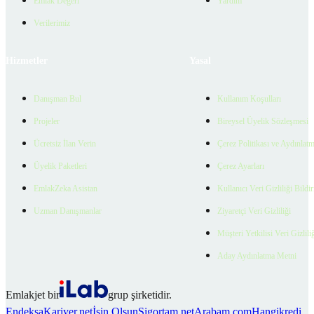
Emlak Değeri
Yardım
Verilerimiz
Hizmetler
Yasal
Danışman Bul
Kullanım Koşulları
Projeler
Bireysel Üyelik Sözleşmesi
Ücretsiz İlan Verin
Çerez Politikası ve Aydınlat
Üyelik Paketleri
Çerez Ayarları
EmlakZeka Asistan
Kullanıcı Veri Gizliliği Bildi
Uzman Danışmanlar
Ziyaretçi Veri Gizliliği
Müşteri Yetkilisi Veri Gizlili
Aday Aydınlatma Metni
Emlakjet bir
grup şirketidir.
Endeksa
Kariyer.net
İşin Olsun
Sigortam.net
Arabam.com
Hangikredi