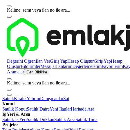
Kelime, semt veya ilan no ile ara...
Değerini Öğren
İlan Ver
Giriş Yap
Hesap Oluştur
Giriş Yap
Hesap
Oluştur
Bildirimler
Mesajlar
İlanlarım
Değerlemelerim
Favorilerim
Kayı
Aramalar
Geri Bildirim
Kelime, semt veya ilan no ile ara...
Satılık
Kiralık
Yatırım
Danışmanlar
Sat
Konut
Satılık Konut
Satılık Daire
Yeni İlanlar
Haritada Ara
İş Yeri & Arsa
Satılık İş Yeri
Satılık Dükkan
Satılık Arsa
Satılık Tarla
Projeler
Tüm Projeler
Ankara Konut Projeleri
Yeni Projeler