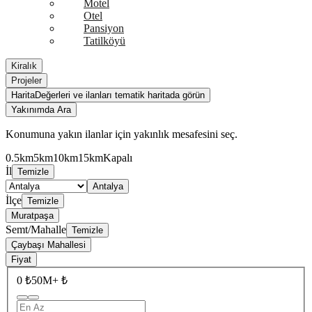
Motel
Otel
Pansiyon
Tatilköyü
Kiralık
Projeler
Harita
Değerleri ve ilanları tematik haritada görün
Yakınımda Ara
Konumuna yakın ilanlar için yakınlık mesafesini seç.
0.5km
5km
10km
15km
Kapalı
İl
Temizle
Antalya
İlçe
Temizle
Muratpaşa
Semt/Mahalle
Temizle
Çaybaşı Mahallesi
Fiyat
0 ₺
50M+ ₺