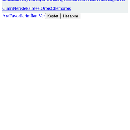
Cimri
Neredekal
SteelOrbis
Chemorbis
Ara
Favorilerim
İlan Ver
Keşfet
Hesabım