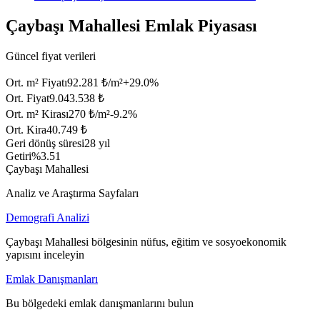
Çaybaşı Mahallesi Emlak Piyasası
Güncel fiyat verileri
Ort. m² Fiyatı
92.281 ₺/m²
+
29.0
%
Ort. Fiyat
9.043.538 ₺
Ort. m² Kirası
270 ₺/m²
-9.2
%
Ort. Kira
40.749 ₺
Geri dönüş süresi
28 yıl
Getiri
%3.51
Çaybaşı Mahallesi
Analiz ve Araştırma Sayfaları
Demografi Analizi
Çaybaşı Mahallesi bölgesinin nüfus, eğitim ve sosyoekonomik
yapısını inceleyin
Emlak Danışmanları
Bu bölgedeki emlak danışmanlarını bulun