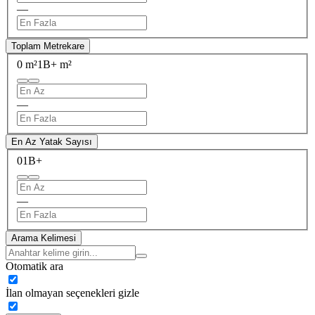
—
Toplam Metrekare
0 m²
1B+ m²
—
En Az Yatak Sayısı
0
1B+
—
Arama Kelimesi
Otomatik ara
İlan olmayan seçenekleri gizle