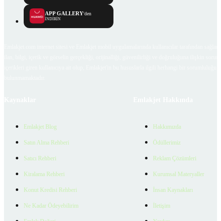
APP GALLERY
'den
İNDİRİN
Emlakjet.com internet sitesi ve Emlakjet mobil uygulamalarında kullanıcılar tarafından sağlana
ilan, bilgi, içerik ve görselin gerçekliği, orijinalliği, güvenilirliği ve doğruluğuna ilişkin soru
içerikleri giren kullanıcıya ait olup, Emlakjet'in bu hususlarla ilgili herhangi bir sorumluluğu
bulunmamaktadır.
Kaynaklar
Emlakjet Hakkında
Emlakjet Blog
Hakkımızda
Satın Alma Rehberi
Ödüllerimiz
Satıcı Rehberi
Reklam Çözümleri
Kiralama Rehberi
Kurumsal Materyaller
Konut Kredisi Rehberi
İnsan Kaynakları
Ne Kadar Ödeyebilirim
İletişim