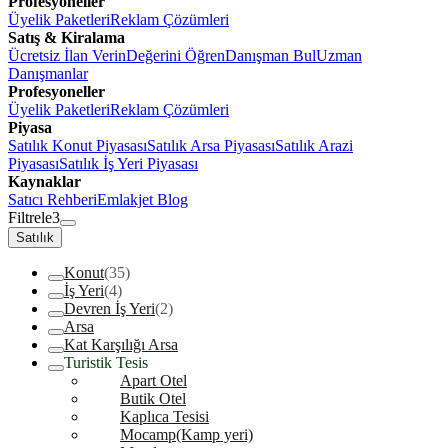
Profesyoneller
Üyelik Paketleri
Reklam Çözümleri
Satış & Kiralama
Ücretsiz İlan Verin
Değerini Öğren
Danışman Bul
Uzman
Danışmanlar
Profesyoneller
Üyelik Paketleri
Reklam Çözümleri
Piyasa
Satılık Konut Piyasası
Satılık Arsa Piyasası
Satılık Arazi
Piyasası
Satılık İş Yeri Piyasası
Kaynaklar
Satıcı Rehberi
Emlakjet Blog
Filtrele
3
Satılık
Konut
(35)
İş Yeri
(4)
Devren İş Yeri
(2)
Arsa
Kat Karşılığı Arsa
Turistik Tesis
Apart Otel
Butik Otel
Kaplıca Tesisi
Mocamp(Kamp yeri)