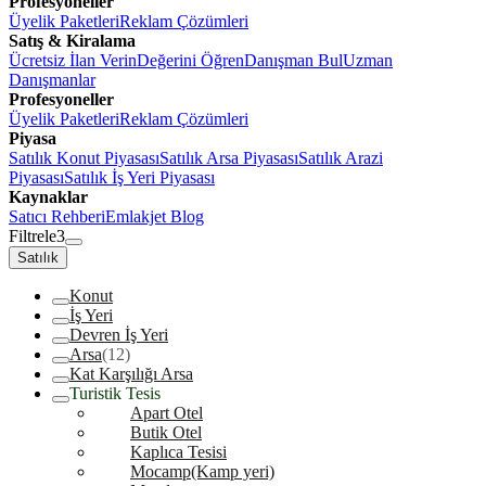
Profesyoneller
Üyelik Paketleri
Reklam Çözümleri
Satış & Kiralama
Ücretsiz İlan Verin
Değerini Öğren
Danışman Bul
Uzman
Danışmanlar
Profesyoneller
Üyelik Paketleri
Reklam Çözümleri
Piyasa
Satılık Konut Piyasası
Satılık Arsa Piyasası
Satılık Arazi
Piyasası
Satılık İş Yeri Piyasası
Kaynaklar
Satıcı Rehberi
Emlakjet Blog
Filtrele
3
Satılık
Konut
İş Yeri
Devren İş Yeri
Arsa
(12)
Kat Karşılığı Arsa
Turistik Tesis
Apart Otel
Butik Otel
Kaplıca Tesisi
Mocamp(Kamp yeri)