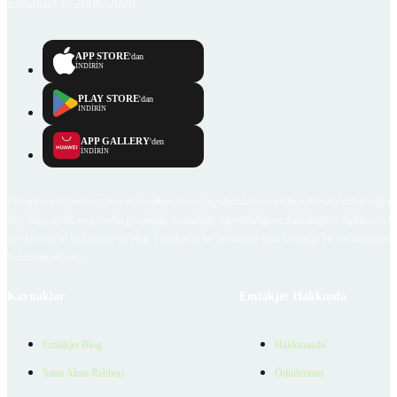
Emlakjet © 2006-2026
APP STORE
'dan
İNDİRİN
PLAY STORE
'dan
İNDİRİN
APP GALLERY
'den
İNDİRİN
Emlakjet.com internet sitesi ve Emlakjet mobil uygulamalarında kullanıcılar tarafından sağlana
ilan, bilgi, içerik ve görselin gerçekliği, orijinalliği, güvenilirliği ve doğruluğuna ilişkin soru
içerikleri giren kullanıcıya ait olup, Emlakjet'in bu hususlarla ilgili herhangi bir sorumluluğu
bulunmamaktadır.
Kaynaklar
Emlakjet Hakkında
Emlakjet Blog
Hakkımızda
Satın Alma Rehberi
Ödüllerimiz