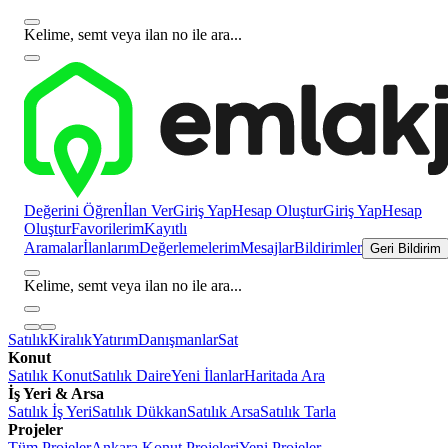
Kelime, semt veya ilan no ile ara...
Değerini Öğren
İlan Ver
Giriş Yap
Hesap Oluştur
Giriş Yap
Hesap
Oluştur
Favorilerim
Kayıtlı
Aramalar
İlanlarım
Değerlemelerim
Mesajlar
Bildirimler
Geri Bildirim
Kelime, semt veya ilan no ile ara...
Satılık
Kiralık
Yatırım
Danışmanlar
Sat
Konut
Satılık Konut
Satılık Daire
Yeni İlanlar
Haritada Ara
İş Yeri & Arsa
Satılık İş Yeri
Satılık Dükkan
Satılık Arsa
Satılık Tarla
Projeler
Tüm Projeler
Ankara Konut Projeleri
Yeni Projeler