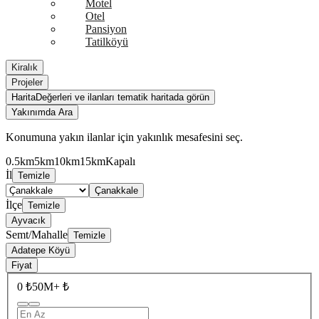
Motel
Otel
Pansiyon
Tatilköyü
Kiralık
Projeler
Harita
Değerleri ve ilanları tematik haritada görün
Yakınımda Ara
Konumuna yakın ilanlar için yakınlık mesafesini seç.
0.5km
5km
10km
15km
Kapalı
İl
Temizle
Çanakkale
İlçe
Temizle
Ayvacık
Semt/Mahalle
Temizle
Adatepe Köyü
Fiyat
0 ₺
50M+ ₺