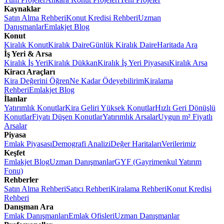
Kaynaklar
Satın Alma Rehberi
Konut Kredisi Rehberi
Uzman
Danışmanlar
Emlakjet Blog
Konut
Kiralık Konut
Kiralık Daire
Günlük Kiralık Daire
Haritada Ara
İş Yeri & Arsa
Kiralık İş Yeri
Kiralık Dükkan
Kiralık İş Yeri Piyasası
Kiralık Arsa
Kiracı Araçları
Kira Değerini Öğren
Ne Kadar Ödeyebilirim
Kiralama
Rehberi
Emlakjet Blog
İlanlar
Yatırımlık Konutlar
Kira Geliri Yüksek Konutlar
Hızlı Geri Dönüşlü
Konutlar
Fiyatı Düşen Konutlar
Yatırımlık Arsalar
Uygun m² Fiyatlı
Arsalar
Piyasa
Emlak Piyasası
Demografi Analizi
Değer Haritaları
Verilerimiz
Keşfet
Emlakjet Blog
Uzman Danışmanlar
GYF (Gayrimenkul Yatırım
Fonu)
Rehberler
Satın Alma Rehberi
Satıcı Rehberi
Kiralama Rehberi
Konut Kredisi
Rehberi
Danışman Ara
Emlak Danışmanları
Emlak Ofisleri
Uzman Danışmanlar