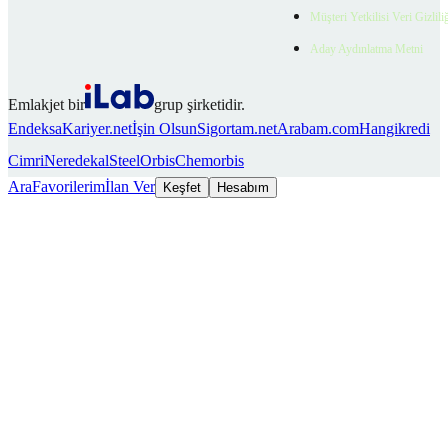
Müşteri Yetkilisi Veri Gizlili
Aday Aydınlatma Metni
Emlakjet bir
grup şirketidir.
Endeksa
Kariyer.net
İşin Olsun
Sigortam.net
Arabam.com
Hangikredi
Cimri
Neredekal
SteelOrbis
Chemorbis
Ara
Favorilerim
İlan Ver
Keşfet
Hesabım