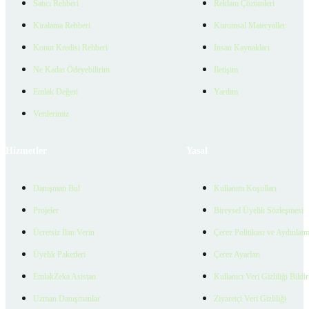
Satıcı Rehberi
Reklam Çözümleri
Kiralama Rehberi
Kurumsal Materyaller
Konut Kredisi Rehberi
İnsan Kaynakları
Ne Kadar Ödeyebilirim
İletişim
Emlak Değeri
Yardım
Verilerimiz
Hizmetler
Yasal
Danışman Bul
Kullanım Koşulları
Projeler
Bireysel Üyelik Sözleşmesi
Ücretsiz İlan Verin
Çerez Politikası ve Aydınlat
Üyelik Paketleri
Çerez Ayarları
EmlakZeka Asistan
Kullanıcı Veri Gizliliği Bildi
Uzman Danışmanlar
Ziyaretçi Veri Gizliliği