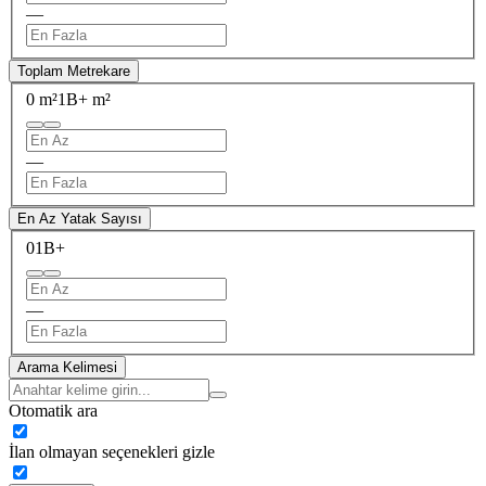
—
Toplam Metrekare
0 m²
1B+ m²
—
En Az Yatak Sayısı
0
1B+
—
Arama Kelimesi
Otomatik ara
İlan olmayan seçenekleri gizle