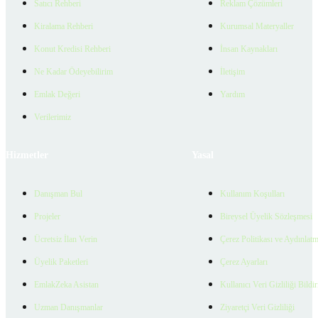
Satıcı Rehberi
Reklam Çözümleri
Kiralama Rehberi
Kurumsal Materyaller
Konut Kredisi Rehberi
İnsan Kaynakları
Ne Kadar Ödeyebilirim
İletişim
Emlak Değeri
Yardım
Verilerimiz
Hizmetler
Yasal
Danışman Bul
Kullanım Koşulları
Projeler
Bireysel Üyelik Sözleşmesi
Ücretsiz İlan Verin
Çerez Politikası ve Aydınlat
Üyelik Paketleri
Çerez Ayarları
EmlakZeka Asistan
Kullanıcı Veri Gizliliği Bildi
Uzman Danışmanlar
Ziyaretçi Veri Gizliliği