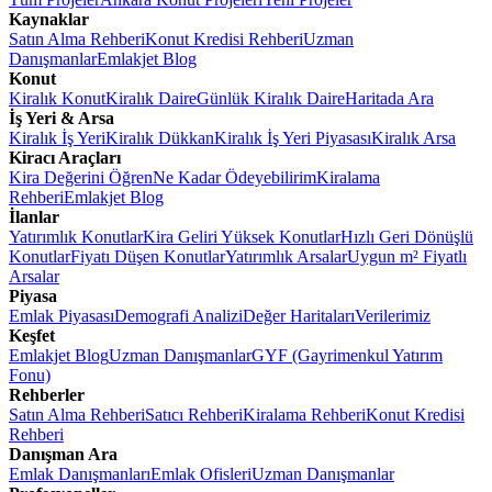
Kaynaklar
Satın Alma Rehberi
Konut Kredisi Rehberi
Uzman
Danışmanlar
Emlakjet Blog
Konut
Kiralık Konut
Kiralık Daire
Günlük Kiralık Daire
Haritada Ara
İş Yeri & Arsa
Kiralık İş Yeri
Kiralık Dükkan
Kiralık İş Yeri Piyasası
Kiralık Arsa
Kiracı Araçları
Kira Değerini Öğren
Ne Kadar Ödeyebilirim
Kiralama
Rehberi
Emlakjet Blog
İlanlar
Yatırımlık Konutlar
Kira Geliri Yüksek Konutlar
Hızlı Geri Dönüşlü
Konutlar
Fiyatı Düşen Konutlar
Yatırımlık Arsalar
Uygun m² Fiyatlı
Arsalar
Piyasa
Emlak Piyasası
Demografi Analizi
Değer Haritaları
Verilerimiz
Keşfet
Emlakjet Blog
Uzman Danışmanlar
GYF (Gayrimenkul Yatırım
Fonu)
Rehberler
Satın Alma Rehberi
Satıcı Rehberi
Kiralama Rehberi
Konut Kredisi
Rehberi
Danışman Ara
Emlak Danışmanları
Emlak Ofisleri
Uzman Danışmanlar