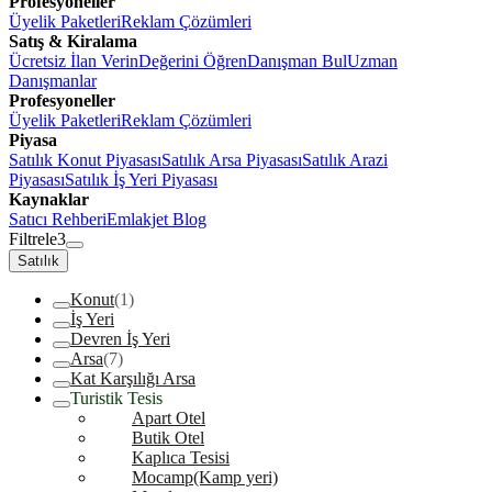
Profesyoneller
Üyelik Paketleri
Reklam Çözümleri
Satış & Kiralama
Ücretsiz İlan Verin
Değerini Öğren
Danışman Bul
Uzman
Danışmanlar
Profesyoneller
Üyelik Paketleri
Reklam Çözümleri
Piyasa
Satılık Konut Piyasası
Satılık Arsa Piyasası
Satılık Arazi
Piyasası
Satılık İş Yeri Piyasası
Kaynaklar
Satıcı Rehberi
Emlakjet Blog
Filtrele
3
Satılık
Konut
(1)
İş Yeri
Devren İş Yeri
Arsa
(7)
Kat Karşılığı Arsa
Turistik Tesis
Apart Otel
Butik Otel
Kaplıca Tesisi
Mocamp(Kamp yeri)