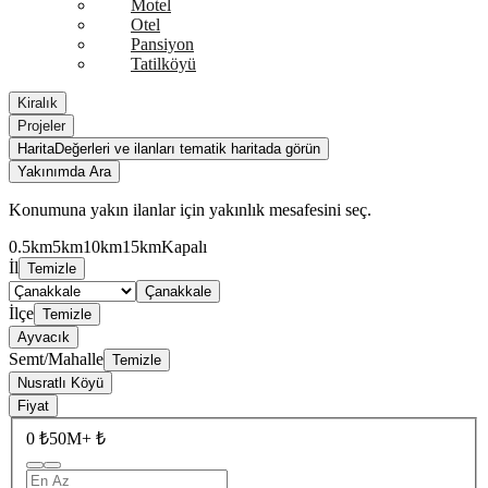
Motel
Otel
Pansiyon
Tatilköyü
Kiralık
Projeler
Harita
Değerleri ve ilanları tematik haritada görün
Yakınımda Ara
Konumuna yakın ilanlar için yakınlık mesafesini seç.
0.5km
5km
10km
15km
Kapalı
İl
Temizle
Çanakkale
İlçe
Temizle
Ayvacık
Semt/Mahalle
Temizle
Nusratlı Köyü
Fiyat
0 ₺
50M+ ₺