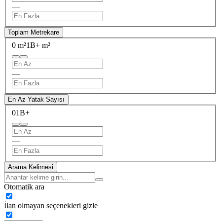
—
Toplam Metrekare
0 m²
1B+ m²
—
En Az Yatak Sayısı
0
1B+
—
Arama Kelimesi
Otomatik ara
İlan olmayan seçenekleri gizle