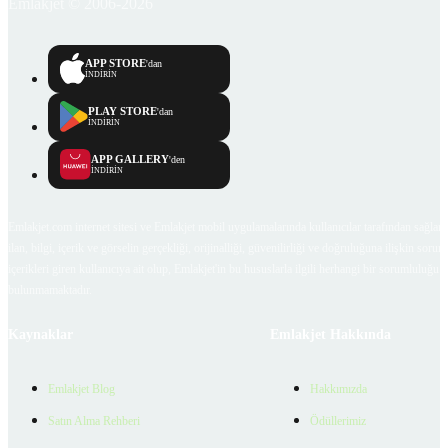
Emlakjet © 2006-2026
APP STORE
'dan
İNDİRİN
PLAY STORE
'dan
İNDİRİN
APP GALLERY
'den
İNDİRİN
Emlakjet.com internet sitesi ve Emlakjet mobil uygulamalarında kullanıcılar tarafından sağlana
ilan, bilgi, içerik ve görselin gerçekliği, orijinalliği, güvenilirliği ve doğruluğuna ilişkin soru
içerikleri giren kullanıcıya ait olup, Emlakjet'in bu hususlarla ilgili herhangi bir sorumluluğu
bulunmamaktadır.
Kaynaklar
Emlakjet Hakkında
Emlakjet Blog
Hakkımızda
Satın Alma Rehberi
Ödüllerimiz