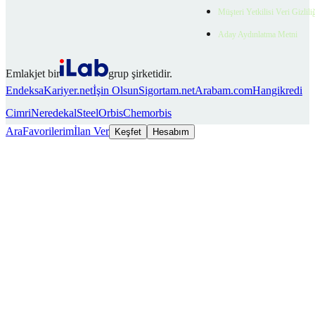
Müşteri Yetkilisi Veri Gizlili
Aday Aydınlatma Metni
Emlakjet bir
grup şirketidir.
Endeksa
Kariyer.net
İşin Olsun
Sigortam.net
Arabam.com
Hangikredi
Cimri
Neredekal
SteelOrbis
Chemorbis
Ara
Favorilerim
İlan Ver
Keşfet
Hesabım