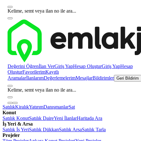
Kelime, semt veya ilan no ile ara...
Değerini Öğren
İlan Ver
Giriş Yap
Hesap Oluştur
Giriş Yap
Hesap
Oluştur
Favorilerim
Kayıtlı
Aramalar
İlanlarım
Değerlemelerim
Mesajlar
Bildirimler
Geri Bildirim
Kelime, semt veya ilan no ile ara...
Satılık
Kiralık
Yatırım
Danışmanlar
Sat
Konut
Satılık Konut
Satılık Daire
Yeni İlanlar
Haritada Ara
İş Yeri & Arsa
Satılık İş Yeri
Satılık Dükkan
Satılık Arsa
Satılık Tarla
Projeler
Tüm Projeler
Ankara Konut Projeleri
Yeni Projeler