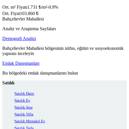
Ort. m² Fiyatı
1.731 ₺/m²
-0.9
%
Ort. Fiyat
103.860 ₺
Bahçelievler Mahallesi
Analiz ve Araştırma Sayfaları
Demografi Analizi
Bahçelievler Mahallesi bölgesinin nüfus, eğitim ve sosyoekonomik
yapısını inceleyin
Emlak Danışmanları
Bu bölgedeki emlak danışmanlarını bulun
Satılık
Satılık Daire
Satılık Ev
Satılık Arsa
Satılık Villa
Satılık Müstakil Ev
Satılık Tarla