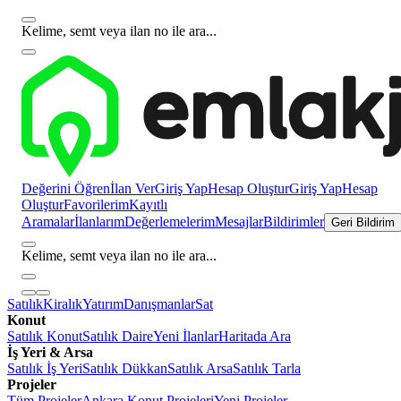
Kelime, semt veya ilan no ile ara...
Değerini Öğren
İlan Ver
Giriş Yap
Hesap Oluştur
Giriş Yap
Hesap
Oluştur
Favorilerim
Kayıtlı
Aramalar
İlanlarım
Değerlemelerim
Mesajlar
Bildirimler
Geri Bildirim
Kelime, semt veya ilan no ile ara...
Satılık
Kiralık
Yatırım
Danışmanlar
Sat
Konut
Satılık Konut
Satılık Daire
Yeni İlanlar
Haritada Ara
İş Yeri & Arsa
Satılık İş Yeri
Satılık Dükkan
Satılık Arsa
Satılık Tarla
Projeler
Tüm Projeler
Ankara Konut Projeleri
Yeni Projeler