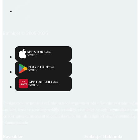
Emlakjet © 2006-2026
APP STORE
'dan
İNDİRİN
PLAY STORE
'dan
İNDİRİN
APP GALLERY
'den
İNDİRİN
Emlakjet.com internet sitesi ve Emlakjet mobil uygulamalarında kullanıcılar tarafından sağlana
ilan, bilgi, içerik ve görselin gerçekliği, orijinalliği, güvenilirliği ve doğruluğuna ilişkin soru
içerikleri giren kullanıcıya ait olup, Emlakjet'in bu hususlarla ilgili herhangi bir sorumluluğu
bulunmamaktadır.
Kaynaklar
Emlakjet Hakkında