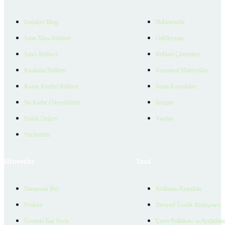
Emlakjet Blog
Hakkımızda
Satın Alma Rehberi
Ödüllerimiz
Satıcı Rehberi
Reklam Çözümleri
Kiralama Rehberi
Kurumsal Materyaller
Konut Kredisi Rehberi
İnsan Kaynakları
Ne Kadar Ödeyebilirim
İletişim
Emlak Değeri
Yardım
Verilerimiz
Hizmetler
Yasal
Danışman Bul
Kullanım Koşulları
Projeler
Bireysel Üyelik Sözleşmesi
Ücretsiz İlan Verin
Çerez Politikası ve Aydınlat