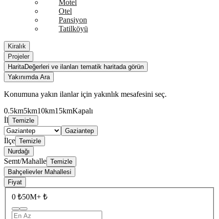
Motel
Otel
Pansiyon
Tatilköyü
Kiralık
Projeler
Harita
Değerleri ve ilanları tematik haritada görün
Yakınımda Ara
Konumuna yakın ilanlar için yakınlık mesafesini seç.
0.5km
5km
10km
15km
Kapalı
İl
Temizle
Gaziantep
İlçe
Temizle
Nurdağı
Semt/Mahalle
Temizle
Bahçelievler Mahallesi
Fiyat
0 ₺
50M+ ₺