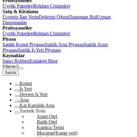
Profesyoneller
Üyelik Paketleri
Reklam Çözümleri
Satış & Kiralama
Ücretsiz İlan Verin
Değerini Öğren
Danışman Bul
Uzman
Danışmanlar
Profesyoneller
Üyelik Paketleri
Reklam Çözümleri
Piyasa
Satılık Konut Piyasası
Satılık Arsa Piyasası
Satılık Arazi
Piyasası
Satılık İş Yeri Piyasası
Kaynaklar
Satıcı Rehberi
Emlakjet Blog
Filtrele
3
Satılık
Konut
İş Yeri
Devren İş Yeri
Arsa
Kat Karşılığı Arsa
Turistik Tesis
Apart Otel
Butik Otel
Kaplıca Tesisi
Mocamp(Kamp yeri)