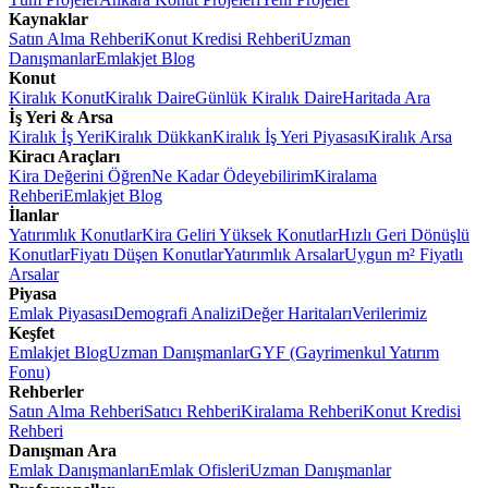
Kaynaklar
Satın Alma Rehberi
Konut Kredisi Rehberi
Uzman
Danışmanlar
Emlakjet Blog
Konut
Kiralık Konut
Kiralık Daire
Günlük Kiralık Daire
Haritada Ara
İş Yeri & Arsa
Kiralık İş Yeri
Kiralık Dükkan
Kiralık İş Yeri Piyasası
Kiralık Arsa
Kiracı Araçları
Kira Değerini Öğren
Ne Kadar Ödeyebilirim
Kiralama
Rehberi
Emlakjet Blog
İlanlar
Yatırımlık Konutlar
Kira Geliri Yüksek Konutlar
Hızlı Geri Dönüşlü
Konutlar
Fiyatı Düşen Konutlar
Yatırımlık Arsalar
Uygun m² Fiyatlı
Arsalar
Piyasa
Emlak Piyasası
Demografi Analizi
Değer Haritaları
Verilerimiz
Keşfet
Emlakjet Blog
Uzman Danışmanlar
GYF (Gayrimenkul Yatırım
Fonu)
Rehberler
Satın Alma Rehberi
Satıcı Rehberi
Kiralama Rehberi
Konut Kredisi
Rehberi
Danışman Ara
Emlak Danışmanları
Emlak Ofisleri
Uzman Danışmanlar