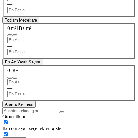
—
Toplam Metrekare
0 m²
1B+ m²
—
En Az Yatak Sayısı
0
1B+
—
Arama Kelimesi
Otomatik ara
İlan olmayan seçenekleri gizle