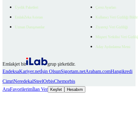
Üyelik Paketleri
Çerez Ayarları
EmlakZeka Asistan
Kullanıcı Veri Gizliliği Bildi
Uzman Danışmanlar
Ziyaretçi Veri Gizliliği
Müşteri Yetkilisi Veri Gizlili
Aday Aydınlatma Metni
Emlakjet bir
grup şirketidir.
Endeksa
Kariyer.net
İşin Olsun
Sigortam.net
Arabam.com
Hangikredi
Cimri
Neredekal
SteelOrbis
Chemorbis
Ara
Favorilerim
İlan Ver
Keşfet
Hesabım