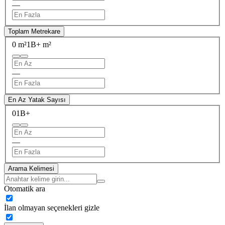
—
Toplam Metrekare
0 m²
1B+ m²
—
En Az Yatak Sayısı
0
1B+
—
Arama Kelimesi
Otomatik ara
İlan olmayan seçenekleri gizle