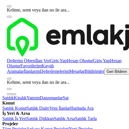
Kelime, semt veya ilan no ile ara...
Değerini Öğren
İlan Ver
Giriş Yap
Hesap Oluştur
Giriş Yap
Hesap
Oluştur
Favorilerim
Kayıtlı
Aramalar
İlanlarım
Değerlemelerim
Mesajlar
Bildirimler
Geri Bildirim
Kelime, semt veya ilan no ile ara...
Satılık
Kiralık
Yatırım
Danışmanlar
Sat
Konut
Satılık Konut
Satılık Daire
Yeni İlanlar
Haritada Ara
İş Yeri & Arsa
Satılık İş Yeri
Satılık Dükkan
Satılık Arsa
Satılık Tarla
Projeler
Tüm Projeler
Ankara Konut Projeleri
Yeni Projeler