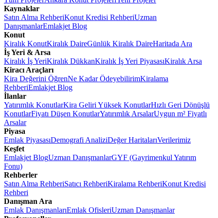
Kaynaklar
Satın Alma Rehberi
Konut Kredisi Rehberi
Uzman
Danışmanlar
Emlakjet Blog
Konut
Kiralık Konut
Kiralık Daire
Günlük Kiralık Daire
Haritada Ara
İş Yeri & Arsa
Kiralık İş Yeri
Kiralık Dükkan
Kiralık İş Yeri Piyasası
Kiralık Arsa
Kiracı Araçları
Kira Değerini Öğren
Ne Kadar Ödeyebilirim
Kiralama
Rehberi
Emlakjet Blog
İlanlar
Yatırımlık Konutlar
Kira Geliri Yüksek Konutlar
Hızlı Geri Dönüşlü
Konutlar
Fiyatı Düşen Konutlar
Yatırımlık Arsalar
Uygun m² Fiyatlı
Arsalar
Piyasa
Emlak Piyasası
Demografi Analizi
Değer Haritaları
Verilerimiz
Keşfet
Emlakjet Blog
Uzman Danışmanlar
GYF (Gayrimenkul Yatırım
Fonu)
Rehberler
Satın Alma Rehberi
Satıcı Rehberi
Kiralama Rehberi
Konut Kredisi
Rehberi
Danışman Ara
Emlak Danışmanları
Emlak Ofisleri
Uzman Danışmanlar