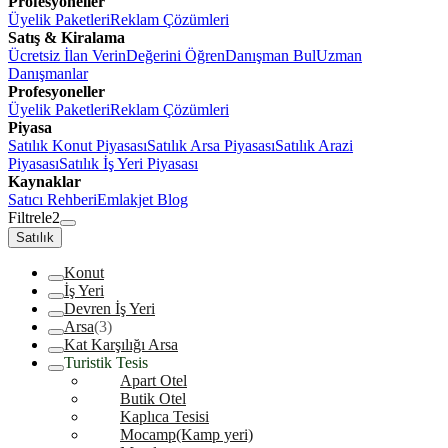
Profesyoneller
Üyelik Paketleri
Reklam Çözümleri
Satış & Kiralama
Ücretsiz İlan Verin
Değerini Öğren
Danışman Bul
Uzman
Danışmanlar
Profesyoneller
Üyelik Paketleri
Reklam Çözümleri
Piyasa
Satılık Konut Piyasası
Satılık Arsa Piyasası
Satılık Arazi
Piyasası
Satılık İş Yeri Piyasası
Kaynaklar
Satıcı Rehberi
Emlakjet Blog
Filtrele
2
Satılık
Konut
İş Yeri
Devren İş Yeri
Arsa
(3)
Kat Karşılığı Arsa
Turistik Tesis
Apart Otel
Butik Otel
Kaplıca Tesisi
Mocamp(Kamp yeri)