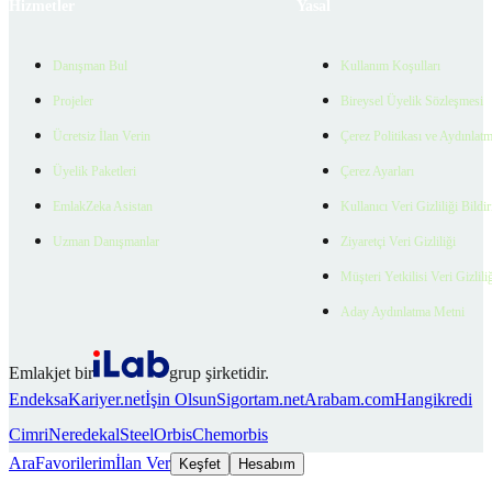
Hizmetler
Yasal
Danışman Bul
Kullanım Koşulları
Projeler
Bireysel Üyelik Sözleşmesi
Ücretsiz İlan Verin
Çerez Politikası ve Aydınlat
Üyelik Paketleri
Çerez Ayarları
EmlakZeka Asistan
Kullanıcı Veri Gizliliği Bildi
Uzman Danışmanlar
Ziyaretçi Veri Gizliliği
Müşteri Yetkilisi Veri Gizlili
Aday Aydınlatma Metni
Emlakjet bir
grup şirketidir.
Endeksa
Kariyer.net
İşin Olsun
Sigortam.net
Arabam.com
Hangikredi
Cimri
Neredekal
SteelOrbis
Chemorbis
Ara
Favorilerim
İlan Ver
Keşfet
Hesabım