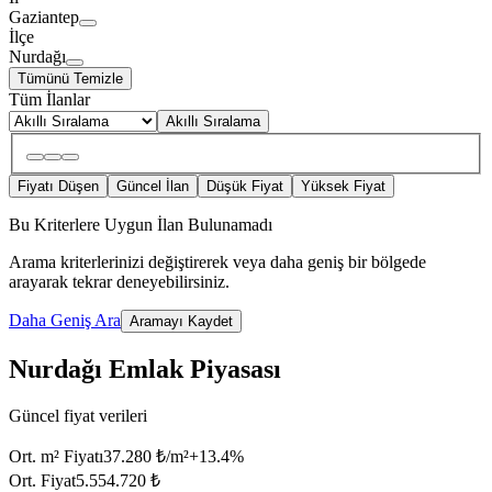
Gaziantep
İlçe
Nurdağı
Tümünü Temizle
Tüm İlanlar
Akıllı Sıralama
Fiyatı Düşen
Güncel İlan
Düşük Fiyat
Yüksek Fiyat
Bu Kriterlere Uygun İlan Bulunamadı
Arama kriterlerinizi değiştirerek veya daha geniş bir bölgede
arayarak tekrar deneyebilirsiniz.
Daha Geniş Ara
Aramayı Kaydet
Nurdağı Emlak Piyasası
Güncel fiyat verileri
Ort. m² Fiyatı
37.280 ₺/m²
+
13.4
%
Ort. Fiyat
5.554.720 ₺