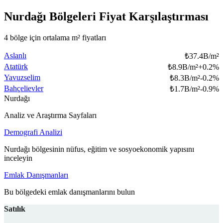
Nurdağı Bölgeleri Fiyat Karşılaştırması
4 bölge için ortalama m² fiyatları
Aslanlı
₺
37.4B/m²
Atatürk
₺
8.9B/m²
+
0.2
%
Yavuzselim
₺
8.3B/m²
-0.2
%
Bahçelievler
₺
1.7B/m²
-0.9
%
Nurdağı
Analiz ve Araştırma Sayfaları
Demografi Analizi
Nurdağı bölgesinin nüfus, eğitim ve sosyoekonomik yapısını
inceleyin
Emlak Danışmanları
Bu bölgedeki emlak danışmanlarını bulun
Satılık