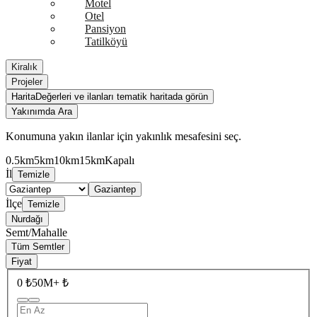
Motel
Otel
Pansiyon
Tatilköyü
Kiralık
Projeler
Harita
Değerleri ve ilanları tematik haritada görün
Yakınımda Ara
Konumuna yakın ilanlar için yakınlık mesafesini seç.
0.5km
5km
10km
15km
Kapalı
İl
Temizle
Gaziantep
İlçe
Temizle
Nurdağı
Semt/Mahalle
Tüm Semtler
Fiyat
0 ₺
50M+ ₺