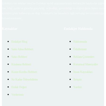
Emlakjet.com internet sitesi ve Emlakjet mobil uygulamalarında kullanıcılar tarafından sağlana
ilan, bilgi, içerik ve görselin gerçekliği, orijinalliği, güvenilirliği ve doğruluğuna ilişkin soru
içerikleri giren kullanıcıya ait olup, Emlakjet'in bu hususlarla ilgili herhangi bir sorumluluğu
bulunmamaktadır.
Kaynaklar
Emlakjet Hakkında
Emlakjet Blog
Hakkımızda
Satın Alma Rehberi
Ödüllerimiz
Satıcı Rehberi
Reklam Çözümleri
Kiralama Rehberi
Kurumsal Materyaller
Konut Kredisi Rehberi
İnsan Kaynakları
Ne Kadar Ödeyebilirim
İletişim
Emlak Değeri
Yardım
Verilerimiz