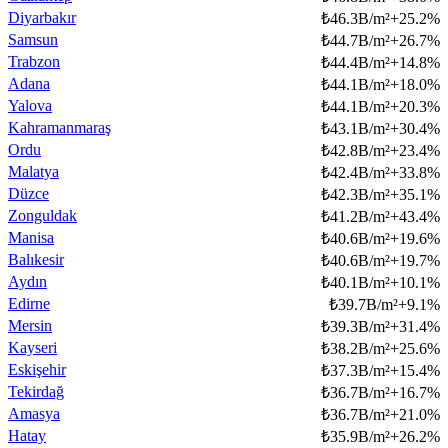
Diyarbakır
₺
46.3B/m²
+
25.2
%
Samsun
₺
44.7B/m²
+
26.7
%
Trabzon
₺
44.4B/m²
+
14.8
%
Adana
₺
44.1B/m²
+
18.0
%
Yalova
₺
44.1B/m²
+
20.3
%
Kahramanmaraş
₺
43.1B/m²
+
30.4
%
Ordu
₺
42.8B/m²
+
23.4
%
Malatya
₺
42.4B/m²
+
33.8
%
Düzce
₺
42.3B/m²
+
35.1
%
Zonguldak
₺
41.2B/m²
+
43.4
%
Manisa
₺
40.6B/m²
+
19.6
%
Balıkesir
₺
40.6B/m²
+
19.7
%
Aydın
₺
40.1B/m²
+
10.1
%
Edirne
₺
39.7B/m²
+
9.1
%
Mersin
₺
39.3B/m²
+
31.4
%
Kayseri
₺
38.2B/m²
+
25.6
%
Eskişehir
₺
37.3B/m²
+
15.4
%
Tekirdağ
₺
36.7B/m²
+
16.7
%
Amasya
₺
36.7B/m²
+
21.0
%
Hatay
₺
35.9B/m²
+
26.2
%