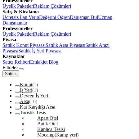
Profesyoneller
Üyelik Paketleri
Reklam Çözümleri
Satış & Kiralama
Ücretsiz İlan Verin
Değerini Öğren
Danışman Bul
Uzman
Danışmanlar
Profesyoneller
Üyelik Paketleri
Reklam Çözümleri
Piyasa
Satılık Konut Piyasası
Satılık Arsa Piyasası
Satılık Arazi
Piyasası
Satılık İş Yeri Piyasası
Kaynaklar
Satıcı Rehberi
Emlakjet Blog
Filtrele
2
Satılık
Konut
(1)
İş Yeri
(1)
Devren İş Yeri
Arsa
(16)
Kat Karşılığı Arsa
Turistik Tesis
Apart Otel
Butik Otel
Kaplıca Tesisi
Mocamp(Kamp yeri)