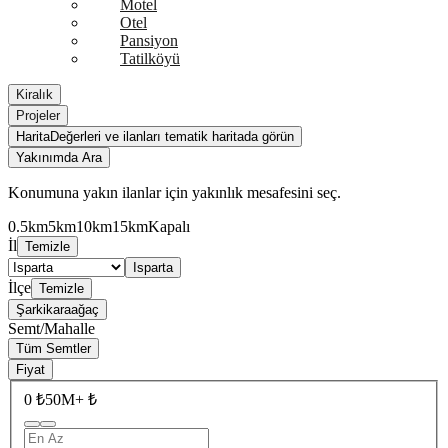
Motel
Otel
Pansiyon
Tatilköyü
Kiralık
Projeler
Harita
Değerleri ve ilanları tematik haritada görün
Yakınımda Ara
Konumuna yakın ilanlar için yakınlık mesafesini seç.
0.5km
5km
10km
15km
Kapalı
İl
Temizle
Isparta
İlçe
Temizle
Şarkikaraağaç
Semt/Mahalle
Tüm Semtler
Fiyat
0 ₺
50M+ ₺