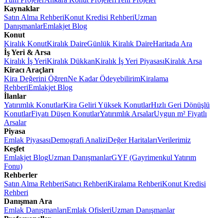
Kaynaklar
Satın Alma Rehberi
Konut Kredisi Rehberi
Uzman
Danışmanlar
Emlakjet Blog
Konut
Kiralık Konut
Kiralık Daire
Günlük Kiralık Daire
Haritada Ara
İş Yeri & Arsa
Kiralık İş Yeri
Kiralık Dükkan
Kiralık İş Yeri Piyasası
Kiralık Arsa
Kiracı Araçları
Kira Değerini Öğren
Ne Kadar Ödeyebilirim
Kiralama
Rehberi
Emlakjet Blog
İlanlar
Yatırımlık Konutlar
Kira Geliri Yüksek Konutlar
Hızlı Geri Dönüşlü
Konutlar
Fiyatı Düşen Konutlar
Yatırımlık Arsalar
Uygun m² Fiyatlı
Arsalar
Piyasa
Emlak Piyasası
Demografi Analizi
Değer Haritaları
Verilerimiz
Keşfet
Emlakjet Blog
Uzman Danışmanlar
GYF (Gayrimenkul Yatırım
Fonu)
Rehberler
Satın Alma Rehberi
Satıcı Rehberi
Kiralama Rehberi
Konut Kredisi
Rehberi
Danışman Ara
Emlak Danışmanları
Emlak Ofisleri
Uzman Danışmanlar