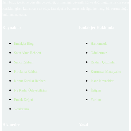
ilan, bilgi, içerik ve görselin gerçekliği, orijinalliği, güvenilirliği ve doğruluğuna ilişkin soru
içerikleri giren kullanıcıya ait olup, Emlakjet'in bu hususlarla ilgili herhangi bir sorumluluğu
bulunmamaktadır.
Kaynaklar
Emlakjet Hakkında
Emlakjet Blog
Hakkımızda
Satın Alma Rehberi
Ödüllerimiz
Satıcı Rehberi
Reklam Çözümleri
Kiralama Rehberi
Kurumsal Materyaller
Konut Kredisi Rehberi
İnsan Kaynakları
Ne Kadar Ödeyebilirim
İletişim
Emlak Değeri
Yardım
Verilerimiz
Hizmetler
Yasal