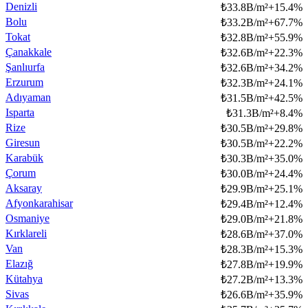
Denizli
₺
33.8B/m²
+
15.4
%
Bolu
₺
33.2B/m²
+
67.7
%
Tokat
₺
32.8B/m²
+
55.9
%
Çanakkale
₺
32.6B/m²
+
22.3
%
Şanlıurfa
₺
32.6B/m²
+
34.2
%
Erzurum
₺
32.3B/m²
+
24.1
%
Adıyaman
₺
31.5B/m²
+
42.5
%
Isparta
₺
31.3B/m²
+
8.4
%
Rize
₺
30.5B/m²
+
29.8
%
Giresun
₺
30.5B/m²
+
22.2
%
Karabük
₺
30.3B/m²
+
35.0
%
Çorum
₺
30.0B/m²
+
24.4
%
Aksaray
₺
29.9B/m²
+
25.1
%
Afyonkarahisar
₺
29.4B/m²
+
12.4
%
Osmaniye
₺
29.0B/m²
+
21.8
%
Kırklareli
₺
28.6B/m²
+
37.0
%
Van
₺
28.3B/m²
+
15.3
%
Elazığ
₺
27.8B/m²
+
19.9
%
Kütahya
₺
27.2B/m²
+
13.3
%
Sivas
₺
26.6B/m²
+
35.9
%