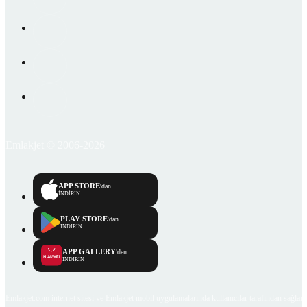
Emlakjet © 2006-2026
APP STORE
'dan
İNDİRİN
PLAY STORE
'dan
İNDİRİN
APP GALLERY
'den
İNDİRİN
Emlakjet.com internet sitesi ve Emlakjet mobil uygulamalarında kullanıcılar tarafından sağlana