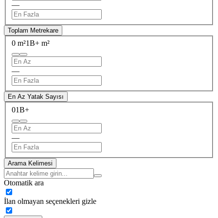
—
Toplam Metrekare
0 m²
1B+ m²
—
En Az Yatak Sayısı
0
1B+
—
Arama Kelimesi
Otomatik ara
İlan olmayan seçenekleri gizle