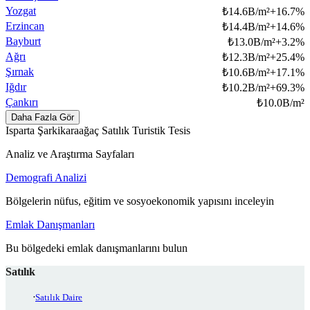
Yozgat
₺
14.6B/m²
+
16.7
%
Erzincan
₺
14.4B/m²
+
14.6
%
Bayburt
₺
13.0B/m²
+
3.2
%
Ağrı
₺
12.3B/m²
+
25.4
%
Şırnak
₺
10.6B/m²
+
17.1
%
Iğdır
₺
10.2B/m²
+
69.3
%
Çankırı
₺
10.0B/m²
Daha Fazla Gör
Isparta Şarkikaraağaç Satılık Turistik Tesis
Analiz ve Araştırma Sayfaları
Demografi Analizi
Bölgelerin nüfus, eğitim ve sosyoekonomik yapısını inceleyin
Emlak Danışmanları
Bu bölgedeki emlak danışmanlarını bulun
Satılık
Satılık Daire