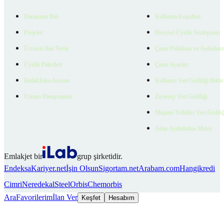
Danışman Bul
Kullanım Koşulları
Projeler
Bireysel Üyelik Sözleşmesi
Ücretsiz İlan Verin
Çerez Politikası ve Aydınlat
Üyelik Paketleri
Çerez Ayarları
EmlakZeka Asistan
Kullanıcı Veri Gizliliği Bildi
Uzman Danışmanlar
Ziyaretçi Veri Gizliliği
Müşteri Yetkilisi Veri Gizlili
Aday Aydınlatma Metni
Emlakjet bir
grup şirketidir.
Endeksa
Kariyer.net
İşin Olsun
Sigortam.net
Arabam.com
Hangikredi
Cimri
Neredekal
SteelOrbis
Chemorbis
Ara
Favorilerim
İlan Ver
Keşfet
Hesabım