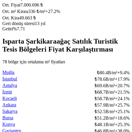
Ort. Fiyat
7.000.696 ₺
Ort. m² Kirası
336 ₺/m²
+
27.2
%
Ort. Kira
49.663 ₺
Geri dönüş süresi
13 yıl
Getiri
%7.71
Isparta Şarkikaraağaç Satılık Turistik
Tesis Bölgeleri Fiyat Karşılaştırması
78 bölge için ortalama m² fiyatları
Muğla
₺
80.4B/m²
+
9.4
%
İstanbul
₺
78.6B/m²
+
17.9
%
Antalya
₺
69.6B/m²
+
20.7
%
İzmir
₺
68.7B/m²
+
21.5
%
Kocaeli
₺
58.7B/m²
+
24.1
%
Ankara
₺
57.9B/m²
+
25.7
%
Sakarya
₺
52.5B/m²
+
25.1
%
Bursa
₺
51.2B/m²
+
18.6
%
Konya
₺
48.1B/m²
+
25.3
%
Gaziantep
₺
46.8B/m²
+
38.0
%