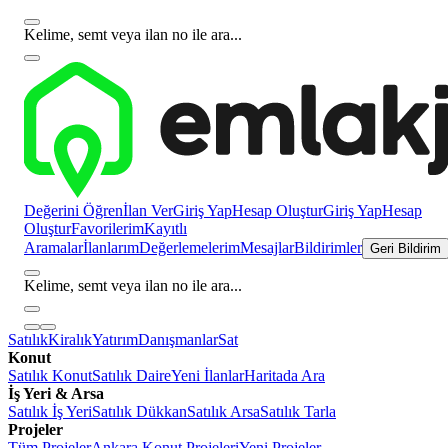
Kelime, semt veya ilan no ile ara...
Değerini Öğren
İlan Ver
Giriş Yap
Hesap Oluştur
Giriş Yap
Hesap
Oluştur
Favorilerim
Kayıtlı
Aramalar
İlanlarım
Değerlemelerim
Mesajlar
Bildirimler
Geri Bildirim
Kelime, semt veya ilan no ile ara...
Satılık
Kiralık
Yatırım
Danışmanlar
Sat
Konut
Satılık Konut
Satılık Daire
Yeni İlanlar
Haritada Ara
İş Yeri & Arsa
Satılık İş Yeri
Satılık Dükkan
Satılık Arsa
Satılık Tarla
Projeler
Tüm Projeler
Ankara Konut Projeleri
Yeni Projeler