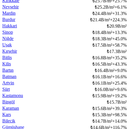
Kırıkkale
₺
25.7B/m²
+
25.7
%
Nevşehir
₺
25.2B/m²
+
6.1
%
Mardin
₺
24.4B/m²
+
31.3
%
Burdur
₺
21.4B/m²
+
224.3
%
Hakkari
₺
20.9B/m²
Sinop
₺
18.4B/m²
+
13.3
%
Niğde
₺
18.3B/m²
+
45.0
%
Uşak
₺
17.5B/m²
+
58.7
%
Kırşehir
₺
17.3B/m²
Bitlis
₺
16.8B/m²
+
35.2
%
Kilis
₺
16.5B/m²
+
43.3
%
Bartın
₺
16.4B/m²
+
9.0
%
Batman
₺
16.1B/m²
+
16.6
%
Artvin
₺
16.1B/m²
+
25.4
%
Siirt
₺
16.0B/m²
+
9.6
%
Kastamonu
₺
15.9B/m²
+
19.2
%
Bingöl
₺
15.7B/m²
Karaman
₺
15.6B/m²
+
39.3
%
Kars
₺
15.3B/m²
+
98.5
%
Bilecik
₺
14.7B/m²
+
14.0
%
Gümüşhane
₺
14.6B/m²
+
116.7
%