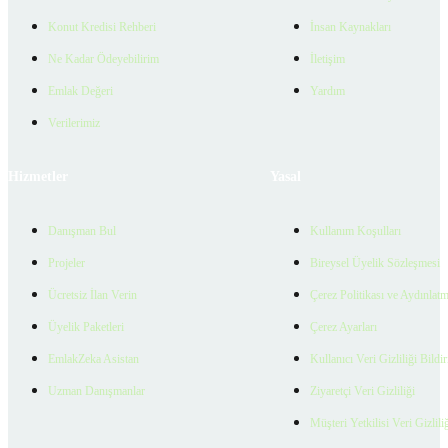
Konut Kredisi Rehberi
İnsan Kaynakları
Ne Kadar Ödeyebilirim
İletişim
Emlak Değeri
Yardım
Verilerimiz
Hizmetler
Yasal
Danışman Bul
Kullanım Koşulları
Projeler
Bireysel Üyelik Sözleşmesi
Ücretsiz İlan Verin
Çerez Politikası ve Aydınlat
Üyelik Paketleri
Çerez Ayarları
EmlakZeka Asistan
Kullanıcı Veri Gizliliği Bildi
Uzman Danışmanlar
Ziyaretçi Veri Gizliliği
Müşteri Yetkilisi Veri Gizlili