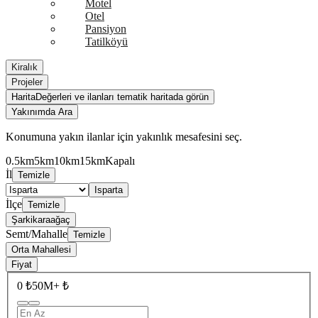
Motel
Otel
Pansiyon
Tatilköyü
Kiralık
Projeler
Harita
Değerleri ve ilanları tematik haritada görün
Yakınımda Ara
Konumuna yakın ilanlar için yakınlık mesafesini seç.
0.5km
5km
10km
15km
Kapalı
İl
Temizle
Isparta
İlçe
Temizle
Şarkikaraağaç
Semt/Mahalle
Temizle
Orta Mahallesi
Fiyat
0 ₺
50M+ ₺