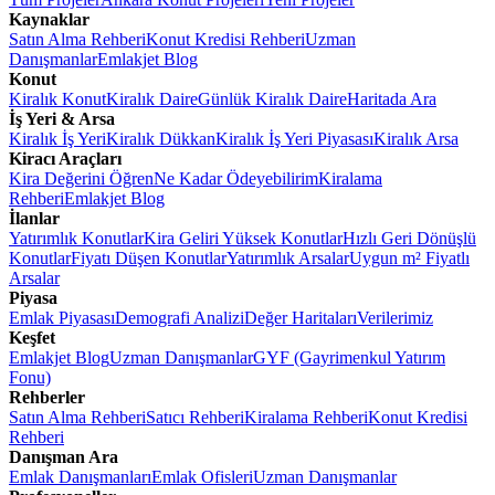
Kaynaklar
Satın Alma Rehberi
Konut Kredisi Rehberi
Uzman
Danışmanlar
Emlakjet Blog
Konut
Kiralık Konut
Kiralık Daire
Günlük Kiralık Daire
Haritada Ara
İş Yeri & Arsa
Kiralık İş Yeri
Kiralık Dükkan
Kiralık İş Yeri Piyasası
Kiralık Arsa
Kiracı Araçları
Kira Değerini Öğren
Ne Kadar Ödeyebilirim
Kiralama
Rehberi
Emlakjet Blog
İlanlar
Yatırımlık Konutlar
Kira Geliri Yüksek Konutlar
Hızlı Geri Dönüşlü
Konutlar
Fiyatı Düşen Konutlar
Yatırımlık Arsalar
Uygun m² Fiyatlı
Arsalar
Piyasa
Emlak Piyasası
Demografi Analizi
Değer Haritaları
Verilerimiz
Keşfet
Emlakjet Blog
Uzman Danışmanlar
GYF (Gayrimenkul Yatırım
Fonu)
Rehberler
Satın Alma Rehberi
Satıcı Rehberi
Kiralama Rehberi
Konut Kredisi
Rehberi
Danışman Ara
Emlak Danışmanları
Emlak Ofisleri
Uzman Danışmanlar