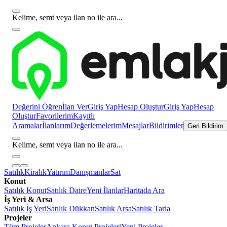
Kelime, semt veya ilan no ile ara...
Değerini Öğren
İlan Ver
Giriş Yap
Hesap Oluştur
Giriş Yap
Hesap
Oluştur
Favorilerim
Kayıtlı
Aramalar
İlanlarım
Değerlemelerim
Mesajlar
Bildirimler
Geri Bildirim
Kelime, semt veya ilan no ile ara...
Satılık
Kiralık
Yatırım
Danışmanlar
Sat
Konut
Satılık Konut
Satılık Daire
Yeni İlanlar
Haritada Ara
İş Yeri & Arsa
Satılık İş Yeri
Satılık Dükkan
Satılık Arsa
Satılık Tarla
Projeler
Tüm Projeler
Ankara Konut Projeleri
Yeni Projeler