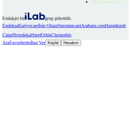
Aday Aydınlatma Metni
Emlakjet bir
grup şirketidir.
Endeksa
Kariyer.net
İşin Olsun
Sigortam.net
Arabam.com
Hangikredi
Cimri
Neredekal
SteelOrbis
Chemorbis
Ara
Favorilerim
İlan Ver
Keşfet
Hesabım