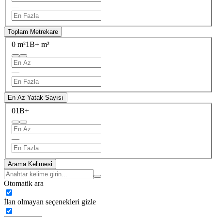
—
Toplam Metrekare
0 m²
1B+ m²
—
En Az Yatak Sayısı
0
1B+
—
Arama Kelimesi
Otomatik ara
İlan olmayan seçenekleri gizle