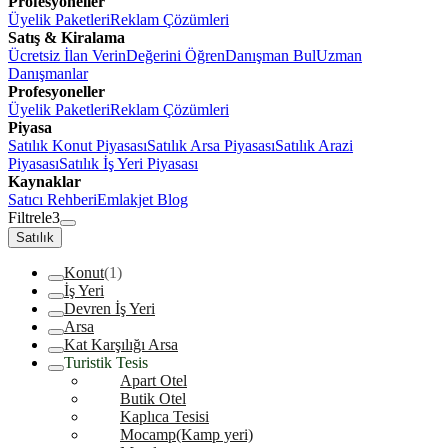
Profesyoneller
Üyelik Paketleri
Reklam Çözümleri
Satış & Kiralama
Ücretsiz İlan Verin
Değerini Öğren
Danışman Bul
Uzman
Danışmanlar
Profesyoneller
Üyelik Paketleri
Reklam Çözümleri
Piyasa
Satılık Konut Piyasası
Satılık Arsa Piyasası
Satılık Arazi
Piyasası
Satılık İş Yeri Piyasası
Kaynaklar
Satıcı Rehberi
Emlakjet Blog
Filtrele
3
Satılık
Konut
(1)
İş Yeri
Devren İş Yeri
Arsa
Kat Karşılığı Arsa
Turistik Tesis
Apart Otel
Butik Otel
Kaplıca Tesisi
Mocamp(Kamp yeri)