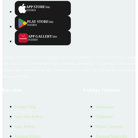
APP STORE
'dan
İNDİRİN
PLAY STORE
'dan
İNDİRİN
APP GALLERY
'den
İNDİRİN
Emlakjet.com internet sitesi ve Emlakjet mobil uygulamalarında kullanıcılar tarafından sağlana
ilan, bilgi, içerik ve görselin gerçekliği, orijinalliği, güvenilirliği ve doğruluğuna ilişkin soru
içerikleri giren kullanıcıya ait olup, Emlakjet'in bu hususlarla ilgili herhangi bir sorumluluğu
bulunmamaktadır.
Kaynaklar
Emlakjet Hakkında
Emlakjet Blog
Hakkımızda
Satın Alma Rehberi
Ödüllerimiz
Satıcı Rehberi
Reklam Çözümleri
Kiralama Rehberi
Kurumsal Materyaller