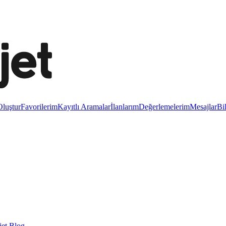
luştur
Favorilerim
Kayıtlı Aramalar
İlanlarım
Değerlemelerim
Mesajlar
Bi
et Blog