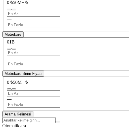
0 ₺
50M+ ₺
—
Metrekare
0
1B+
—
Metrekare Birim Fiyatı
0 ₺
50M+ ₺
—
Arama Kelimesi
Otomatik ara