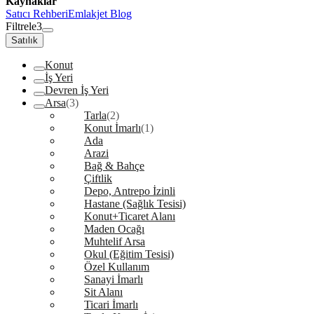
Kaynaklar
Satıcı Rehberi
Emlakjet Blog
Filtrele
3
Satılık
Konut
İş Yeri
Devren İş Yeri
Arsa
(3)
Tarla
(2)
Konut İmarlı
(1)
Ada
Arazi
Bağ & Bahçe
Çiftlik
Depo, Antrepo İzinli
Hastane (Sağlık Tesisi)
Konut+Ticaret Alanı
Maden Ocağı
Muhtelif Arsa
Okul (Eğitim Tesisi)
Özel Kullanım
Sanayi İmarlı
Sit Alanı
Ticari İmarlı