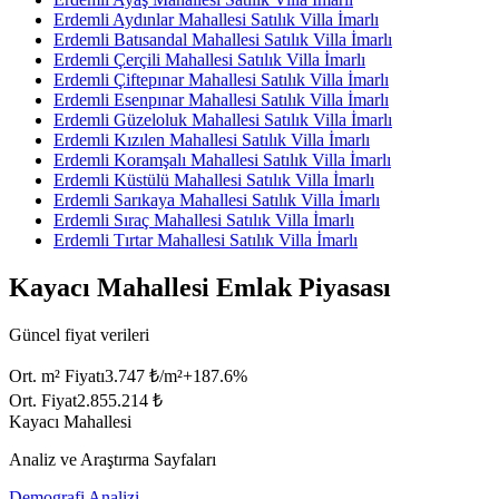
Erdemli Aydınlar Mahallesi Satılık Villa İmarlı
Erdemli Batısandal Mahallesi Satılık Villa İmarlı
Erdemli Çerçili Mahallesi Satılık Villa İmarlı
Erdemli Çiftepınar Mahallesi Satılık Villa İmarlı
Erdemli Esenpınar Mahallesi Satılık Villa İmarlı
Erdemli Güzeloluk Mahallesi Satılık Villa İmarlı
Erdemli Kızılen Mahallesi Satılık Villa İmarlı
Erdemli Koramşalı Mahallesi Satılık Villa İmarlı
Erdemli Küstülü Mahallesi Satılık Villa İmarlı
Erdemli Sarıkaya Mahallesi Satılık Villa İmarlı
Erdemli Sıraç Mahallesi Satılık Villa İmarlı
Erdemli Tırtar Mahallesi Satılık Villa İmarlı
Kayacı Mahallesi Emlak Piyasası
Güncel fiyat verileri
Ort. m² Fiyatı
3.747 ₺/m²
+
187.6
%
Ort. Fiyat
2.855.214 ₺
Kayacı Mahallesi
Analiz ve Araştırma Sayfaları
Demografi Analizi