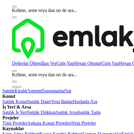
Kelime, semt veya ilan no ile ara...
Değerini Öğren
İlan Ver
Giriş Yap
Hesap Oluştur
Giriş Yap
Hesap O
Kelime, semt veya ilan no ile ara...
Satılık
Kiralık
Yatırım
Danışmanlar
Sat
Konut
Satılık Konut
Satılık Daire
Yeni İlanlar
Haritada Ara
İş Yeri & Arsa
Satılık İş Yeri
Satılık Dükkan
Satılık Arsa
Satılık Tarla
Projeler
Tüm Projeler
Ankara Konut Projeleri
Yeni Projeler
Kaynaklar
Satın Alma Rehberi
Konut Kredisi Rehberi
Uzman Danışmanlar
Emlakj