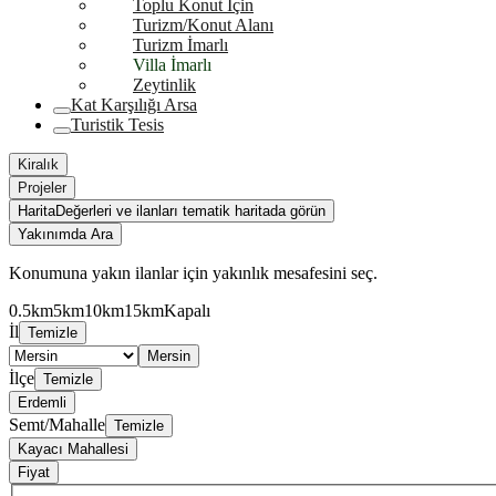
Toplu Konut İçin
Turizm/Konut Alanı
Turizm İmarlı
Villa İmarlı
Zeytinlik
Kat Karşılığı Arsa
Turistik Tesis
Kiralık
Projeler
Harita
Değerleri ve ilanları tematik haritada görün
Yakınımda Ara
Konumuna yakın ilanlar için yakınlık mesafesini seç.
0.5km
5km
10km
15km
Kapalı
İl
Temizle
Mersin
İlçe
Temizle
Erdemli
Semt/Mahalle
Temizle
Kayacı Mahallesi
Fiyat