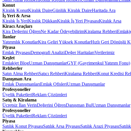
Konut
Kiralık Konut
Kiralık Daire
Günlük Kiralık Daire
Haritada Ara
İş Yeri & Arsa
Kiralık İş Yeri
Kiralık Dükkan
Kiralık İş Yeri Piyasası
Kiralık Arsa
Kiracı Araçları
Kira Değerini Öğren
Ne Kadar Ödeyebilirim
Kiralama Rehberi
Emlakj
İlanlar
Yatırımlık Konutlar
Kira Geliri Yüksek Konutlar
Hızlı Geri Dönüşlü K
Piyasa
Emlak Piyasası
Demografi Analizi
Değer Haritaları
Verilerimiz
Keşfet
Emlakjet Blog
Uzman Danışmanlar
GYF (Gayrimenkul Yatırım Fonu)
Rehberler
Satın Alma Rehberi
Satıcı Rehberi
Kiralama Rehberi
Konut Kredisi Re
Danışman Ara
Emlak Danışmanları
Emlak Ofisleri
Uzman Danışmanlar
Profesyoneller
Üyelik Paketleri
Reklam Çözümleri
Satış & Kiralama
Ücretsiz İlan Verin
Değerini Öğren
Danışman Bul
Uzman Danışmanlar
Profesyoneller
Üyelik Paketleri
Reklam Çözümleri
Piyasa
Satılık Konut Piyasası
Satılık Arsa Piyasası
Satılık Arazi Piyasası
Satılı