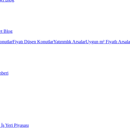
et Blog
onutlar
Fiyatı Düşen Konutlar
Yatırımlık Arsalar
Uygun m² Fiyatlı Arsala
hberi
k İş Yeri Piyasası