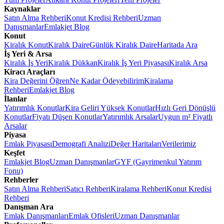
Kaynaklar
Satın Alma Rehberi
Konut Kredisi Rehberi
Uzman
Danışmanlar
Emlakjet Blog
Konut
Kiralık Konut
Kiralık Daire
Günlük Kiralık Daire
Haritada Ara
İş Yeri & Arsa
Kiralık İş Yeri
Kiralık Dükkan
Kiralık İş Yeri Piyasası
Kiralık Arsa
Kiracı Araçları
Kira Değerini Öğren
Ne Kadar Ödeyebilirim
Kiralama
Rehberi
Emlakjet Blog
İlanlar
Yatırımlık Konutlar
Kira Geliri Yüksek Konutlar
Hızlı Geri Dönüşlü
Konutlar
Fiyatı Düşen Konutlar
Yatırımlık Arsalar
Uygun m² Fiyatlı
Arsalar
Piyasa
Emlak Piyasası
Demografi Analizi
Değer Haritaları
Verilerimiz
Keşfet
Emlakjet Blog
Uzman Danışmanlar
GYF (Gayrimenkul Yatırım
Fonu)
Rehberler
Satın Alma Rehberi
Satıcı Rehberi
Kiralama Rehberi
Konut Kredisi
Rehberi
Danışman Ara
Emlak Danışmanları
Emlak Ofisleri
Uzman Danışmanlar