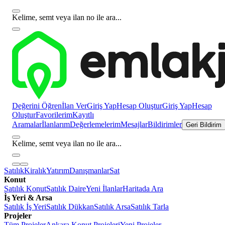
Kelime, semt veya ilan no ile ara...
Değerini Öğren
İlan Ver
Giriş Yap
Hesap Oluştur
Giriş Yap
Hesap
Oluştur
Favorilerim
Kayıtlı
Aramalar
İlanlarım
Değerlemelerim
Mesajlar
Bildirimler
Geri Bildirim
Kelime, semt veya ilan no ile ara...
Satılık
Kiralık
Yatırım
Danışmanlar
Sat
Konut
Satılık Konut
Satılık Daire
Yeni İlanlar
Haritada Ara
İş Yeri & Arsa
Satılık İş Yeri
Satılık Dükkan
Satılık Arsa
Satılık Tarla
Projeler
Tüm Projeler
Ankara Konut Projeleri
Yeni Projeler