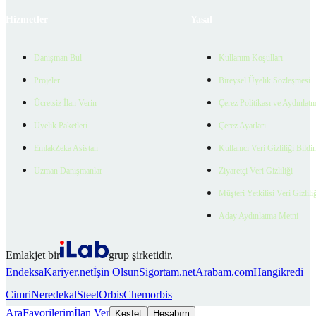
Hizmetler
Yasal
Danışman Bul
Kullanım Koşulları
Projeler
Bireysel Üyelik Sözleşmesi
Ücretsiz İlan Verin
Çerez Politikası ve Aydınlat
Üyelik Paketleri
Çerez Ayarları
EmlakZeka Asistan
Kullanıcı Veri Gizliliği Bildi
Uzman Danışmanlar
Ziyaretçi Veri Gizliliği
Müşteri Yetkilisi Veri Gizlili
Aday Aydınlatma Metni
Emlakjet bir
grup şirketidir.
Endeksa
Kariyer.net
İşin Olsun
Sigortam.net
Arabam.com
Hangikredi
Cimri
Neredekal
SteelOrbis
Chemorbis
Ara
Favorilerim
İlan Ver
Keşfet
Hesabım