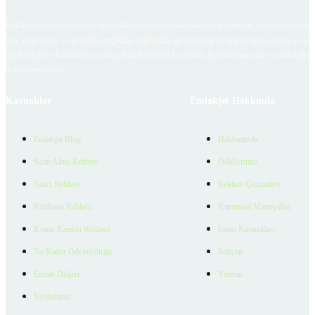
Emlakjet.com internet sitesi ve Emlakjet mobil uygulamalarında kullanıcılar tarafından sağlana
ilan, bilgi, içerik ve görselin gerçekliği, orijinalliği, güvenilirliği ve doğruluğuna ilişkin soru
içerikleri giren kullanıcıya ait olup, Emlakjet'in bu hususlarla ilgili herhangi bir sorumluluğu
bulunmamaktadır.
Kaynaklar
Emlakjet Hakkında
Emlakjet Blog
Hakkımızda
Satın Alma Rehberi
Ödüllerimiz
Satıcı Rehberi
Reklam Çözümleri
Kiralama Rehberi
Kurumsal Materyaller
Konut Kredisi Rehberi
İnsan Kaynakları
Ne Kadar Ödeyebilirim
İletişim
Emlak Değeri
Yardım
Verilerimiz