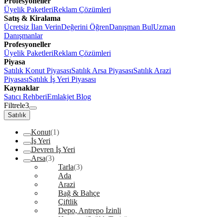
Profesyoneller
Üyelik Paketleri
Reklam Çözümleri
Satış & Kiralama
Ücretsiz İlan Verin
Değerini Öğren
Danışman Bul
Uzman
Danışmanlar
Profesyoneller
Üyelik Paketleri
Reklam Çözümleri
Piyasa
Satılık Konut Piyasası
Satılık Arsa Piyasası
Satılık Arazi
Piyasası
Satılık İş Yeri Piyasası
Kaynaklar
Satıcı Rehberi
Emlakjet Blog
Filtrele
3
Satılık
Konut
(1)
İş Yeri
Devren İş Yeri
Arsa
(3)
Tarla
(3)
Ada
Arazi
Bağ & Bahçe
Çiftlik
Depo, Antrepo İzinli