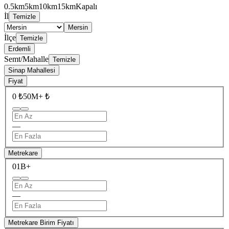
0.5km
5km
10km
15km
Kapalı
İl
Temizle
Mersin
İlçe
Temizle
Erdemli
Semt/Mahalle
Temizle
Sinap Mahallesi
Fiyat
0 ₺
50M+ ₺
—
Metrekare
0
1B+
—
Metrekare Birim Fiyatı