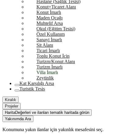
Hastane (Sağlık Tesisi)
Konut+Ticaret Alanı
Konut İmarlı
Maden Ocağı
Muhtelif Arsa
Okul (Eğitim Tesisi)
Özel Kullanım
Sanayi İmarlı
Sit Alanı
Ticari İmarlı
Toplu Konut İçin
Turizm/Konut Alanı
Turizm İmarlı
Villa İmarlı
Zeytinlik
Kat Karşılığı Arsa
Turistik Tesis
Kiralık
Projeler
Harita
Değerleri ve ilanları tematik haritada görün
Yakınımda Ara
Konumuna yakın ilanlar için yakınlık mesafesini seç.