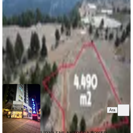
Uygun Satılık Tarla
Erdemli, Çerçili Mahallesi
4491 m²
·
666/m²
·
25.01.2026
2.990.000 ₺
LİDYA EMLAK
TOLGA TOKER
Ara
Ara