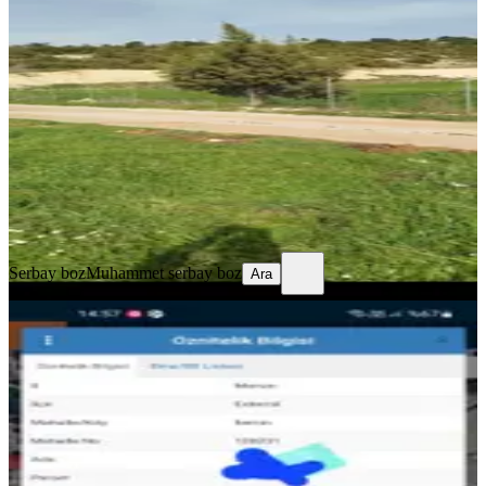
Arazisi
Erdemli, Sarıkaya Mahallesi
2375 m²
·
1.221/m²
·
07.07.2025
2.900.000 ₺
3.000.000 ₺
Serbay boz
Muhammet serbay boz
Ara
Serbay boz
Muhammet serbay boz
Ara
Kemal Emlak 'tan Satılık Arsa
Erdemli, İlemin Mahallesi
631 m²
·
3.487/m²
·
02.09.2025
2.200.000 ₺