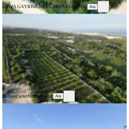
LİDYA GAYRİMENKUL ARSA
RECEP ÖZ
Ara
%
7
Sahibinden Tırtar'da Deniz Manzaralı
Limon Bahçesi Ve Yatırımlık Tarla
Erdemli, Batısandal Mahallesi
10955 m²
·
2.373/m²
·
24.06.2026
26.000.000 ₺
28.000.000 ₺
Mehmet sezer
Mehmet sezer
Ara
Mehmet sezer
Mehmet sezer
Ara
Arslanlı Mah. Satılık Arsa
Erdemli, Arslanlı Mahallesi