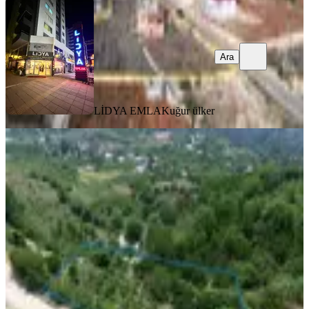
Ara
LİDYA EMLAK
uğur ülker
1,568 M2 Müstakil Tapulu 2 Adet 2
Kat Konut İmarlı
Erdemli, Çamlı Mahallesi
1567 m²
·
1.213/m²
·
23.05.2026
1.900.000 ₺
LİDYA GAYRİMENKUL ARSA
RECEP ÖZ
Ara