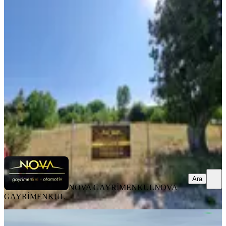
Nova Dan Avgadı Yaylasında Yol
Cepheli 800m2 Hisseli Tarla
Erdemli, Aydınlar Mahallesi
800 m²
·
2.500/m²
·
19.06.2025
2.000.000 ₺
NOVA GAYRİMENKUL
NOVA GAYRİMENKUL
Ara
Ara
NOVA GAYRİMENKUL
NOVA
GAYRİMENKUL
%
3
Sahibinden Erdemli Sarıkaya Villa