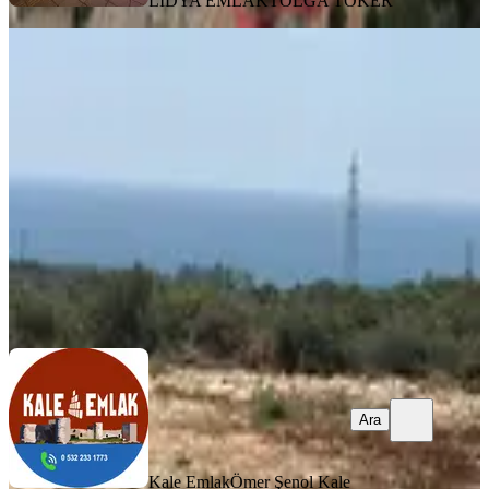
LİDYA EMLAK
TOLGA TOKER
Kızkalesinde Satılık Villa İmarlı Arsa
Erdemli, Kızkalesi Mahallesi
475 m²
·
12.632/m²
·
30.05.2025
6.000.000 ₺
Kale Emlak
Ömer Şenol Kale
Ara
Ara
Kale Emlak
Ömer Şenol Kale