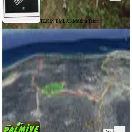
TEKİN EMLAK
Müslim Tekin
Mersin Erdemli'de Yatırımlık 1.000
M2 Tarla Fırsatı
Erdemli, Kızkalesi Mahallesi
1000 m²
·
5.000/m²
·
07.06.2026
5.000.000 ₺
Palmiye Tic. Ltd. Şti.
Cuma Aydın
Ara
Ara