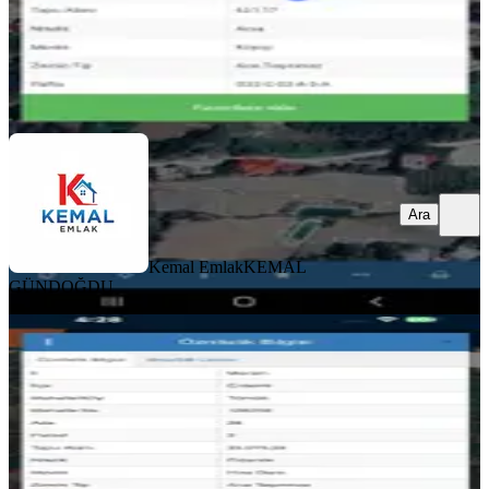
Kemal Emlak
KEMAL GÜNDOĞDU
Ara
Ara
Kemal Emlak
KEMAL
GÜNDOĞDU
Tömük'te İmara Yakın Satılık Dikenli
Limon Bahçesı.
Erdemli, Tömük Mahallesi
33976 m²
·
2.943/m²
·
02.10.2025