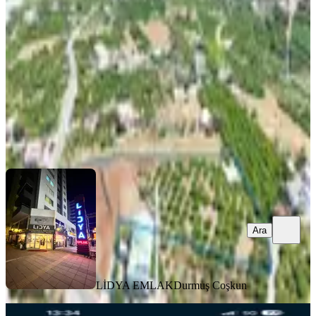
Erdemli, Kösbucağı Mahallesi
6800 m²
·
3.529/m²
·
02.07.2026
24.000.000 ₺
LİDYA EMLAK
Durmuş Coşkun
Ara
Ara
LİDYA EMLAK
Durmuş Coşkun