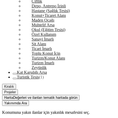
Çiftlik
Depo, Antrepo İzinli
Hastane (Sağlık Tesisi)
Konut+Ticaret Alanı
Maden Ocağı
Muhtelif Arsa
Okul (Eğitim Tesisi)
Özel Kullanım
Sanayi İmarlı
Sit Alanı
Ticari İmarlı
Toplu Konut İçin
Turizm/Konut Alanı
Turizm İmarlı
Zeytinlik
Kat Karşılığı Arsa
Turistik Tesis
(1)
Kiralık
Projeler
Harita
Değerleri ve ilanları tematik haritada görün
Yakınımda Ara
Konumuna yakın ilanlar için yakınlık mesafesini seç.