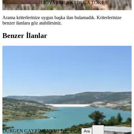
LİDYA EMLAK
TOLGA TOKER
Arama kriterlerinize uygun başka ilan bulamadık.
Kriterlerinize
benzer ilanlara göz atabilirsiniz.
Benzer İlanlar
Sorgun Yaylasında Baraj Manzaralı
2700 M2 Yer
Erdemli, Sorgun Mahallesi
2700 m²
·
1.000/m²
·
12.06.2025
2.700.000 ₺
DÜRGEN GAYRİMENKUL
Fehmi Can
Ara
DÜRGEN GAYRİMENKUL
Fehmi Can
Ara