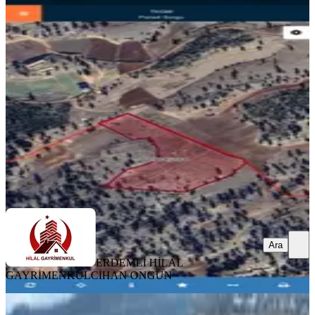
Mersin Erdemli Yağda – Güneyli
Sınırında 21 Dönüm Satılık Arazi
Erdemli, Yağda Mahallesi
21247 m²
·
659/m²
·
02.07.2026
14.000.000 ₺
ERDEMLİ HİLAL GAYRİMENKUL
CİHAN ONGUN
Ara
Ara
ERDEMLİ HİLAL
GAYRİMENKUL
CİHAN ONGUN
Çerçili Süpürgelik Doğa Manzaralı