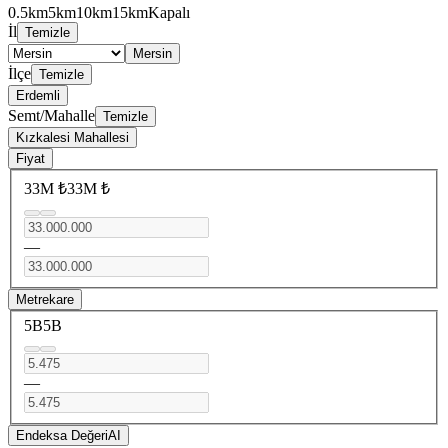
0.5km
5km
10km
15km
Kapalı
İl
Temizle
Mersin
İlçe
Temizle
Erdemli
Semt/Mahalle
Temizle
Kızkalesi Mahallesi
Fiyat
33M ₺
33M ₺
—
Metrekare
5B
5B
—
Endeksa Değeri
AI