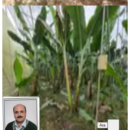
Erdemli Barbaros'ta 5000 M² Satılık
Muz Serası Ve Bahçe
Erdemli, Barbaros Mahallesi
5000 m²
·
6.600/m²
·
06.07.2026
33.000.000 ₺
TEKİN EMLAK
Müslim Tekin
Ara
Ara