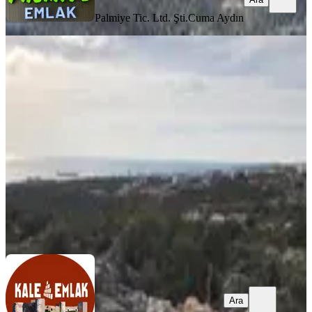
Palmiye Tic. Ltd. Şti.
Cuma Aydın
Kale Emlaktan Satılık Deniz
Manzaralı Arsa
Erdemli, Kızkalesi Mahallesi
6336 m²
·
10.496/m²
·
03.12.2025
66.500.000 ₺
Kale Emlak
Ömer Şenol Kale
Ara
Ara