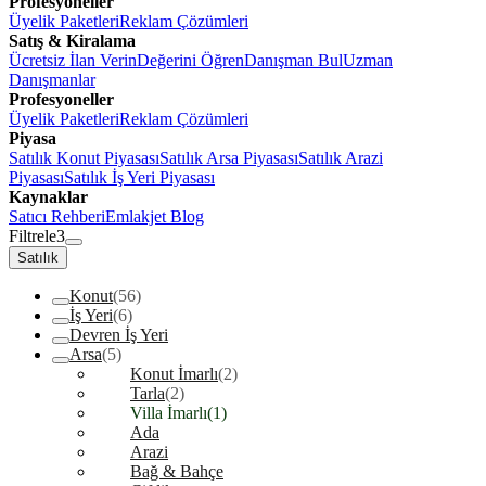
Profesyoneller
Üyelik Paketleri
Reklam Çözümleri
Satış & Kiralama
Ücretsiz İlan Verin
Değerini Öğren
Danışman Bul
Uzman
Danışmanlar
Profesyoneller
Üyelik Paketleri
Reklam Çözümleri
Piyasa
Satılık Konut Piyasası
Satılık Arsa Piyasası
Satılık Arazi
Piyasası
Satılık İş Yeri Piyasası
Kaynaklar
Satıcı Rehberi
Emlakjet Blog
Filtrele
3
Satılık
Konut
(56)
İş Yeri
(6)
Devren İş Yeri
Arsa
(5)
Konut İmarlı
(2)
Tarla
(2)
Villa İmarlı
(1)
Ada
Arazi
Bağ & Bahçe