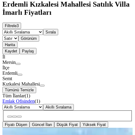
Erdemli Kızkalesi Mahallesi Satılık Villa
İmarlı Fiyatları
Filtrele
3
Sırala
Görünüm
Harita
Kaydet
Paylaş
İl
Mersin
İlçe
Erdemli
Semt
Kızkalesi Mahallesi
Tümünü Temizle
Tüm İlanlar
(
1
)
Emlak Ofisinden
(
1
)
Akıllı Sıralama
Fiyatı Düşen
Güncel İlan
Düşük Fiyat
Yüksek Fiyat
YOLA YAKIN