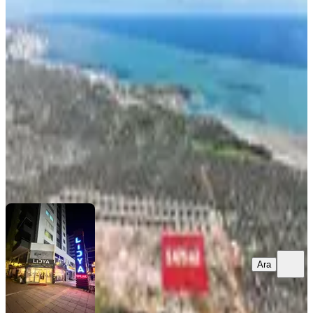
%
18
Mersin Kızkalesi Satılık Deniz
Manzaralı Villalık Arsa
Erdemli, Kızkalesi Mahallesi
5475 m²
·
Parselli
·
6.027/m²
·
22.02.2026
33.000.000 ₺
40.000.000 ₺
LİDYA EMLAK
TOLGA TOKER
Ara
Ara