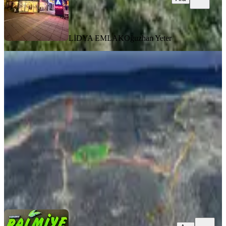
LİDYA EMLAK
Oğuzhan Yeter
Kızkalesi'nde Deniz Manzaralı 1000
M² Satılık Tarla
Erdemli, Kızkalesi Mahallesi
1000 m²
·
10.000/m²
·
21.06.2026
10.000.000 ₺
Palmiye Tic. Ltd. Şti.
Cuma Aydın
Ara