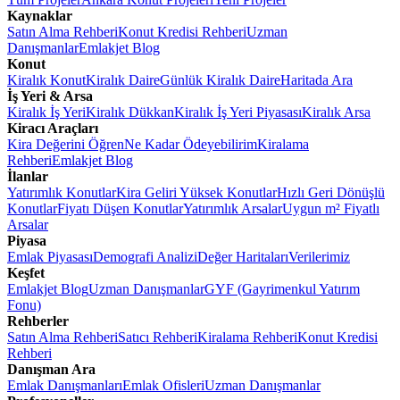
Kaynaklar
Satın Alma Rehberi
Konut Kredisi Rehberi
Uzman
Danışmanlar
Emlakjet Blog
Konut
Kiralık Konut
Kiralık Daire
Günlük Kiralık Daire
Haritada Ara
İş Yeri & Arsa
Kiralık İş Yeri
Kiralık Dükkan
Kiralık İş Yeri Piyasası
Kiralık Arsa
Kiracı Araçları
Kira Değerini Öğren
Ne Kadar Ödeyebilirim
Kiralama
Rehberi
Emlakjet Blog
İlanlar
Yatırımlık Konutlar
Kira Geliri Yüksek Konutlar
Hızlı Geri Dönüşlü
Konutlar
Fiyatı Düşen Konutlar
Yatırımlık Arsalar
Uygun m² Fiyatlı
Arsalar
Piyasa
Emlak Piyasası
Demografi Analizi
Değer Haritaları
Verilerimiz
Keşfet
Emlakjet Blog
Uzman Danışmanlar
GYF (Gayrimenkul Yatırım
Fonu)
Rehberler
Satın Alma Rehberi
Satıcı Rehberi
Kiralama Rehberi
Konut Kredisi
Rehberi
Danışman Ara
Emlak Danışmanları
Emlak Ofisleri
Uzman Danışmanlar