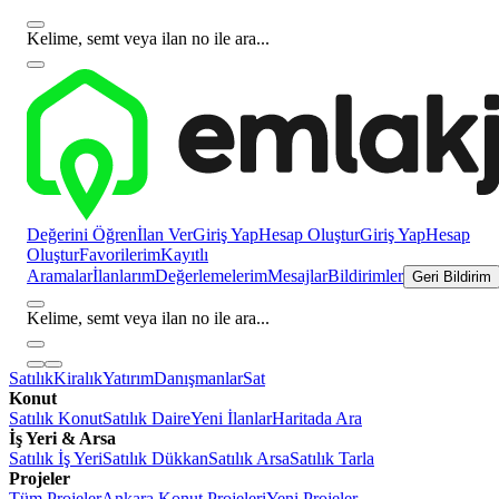
Kelime, semt veya ilan no ile ara...
Değerini Öğren
İlan Ver
Giriş Yap
Hesap Oluştur
Giriş Yap
Hesap
Oluştur
Favorilerim
Kayıtlı
Aramalar
İlanlarım
Değerlemelerim
Mesajlar
Bildirimler
Geri Bildirim
Kelime, semt veya ilan no ile ara...
Satılık
Kiralık
Yatırım
Danışmanlar
Sat
Konut
Satılık Konut
Satılık Daire
Yeni İlanlar
Haritada Ara
İş Yeri & Arsa
Satılık İş Yeri
Satılık Dükkan
Satılık Arsa
Satılık Tarla
Projeler
Tüm Projeler
Ankara Konut Projeleri
Yeni Projeler