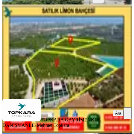
Erdemli Batısandal Da Deniz
Manzaralı Satılık Limon Bahçesi
Erdemli, Batısandal Mahallesi
39115 m²
·
2.500/m²
·
30.05.2025
97.787.500 ₺
TOPKARA GAYRİMENKUL DANIŞMANLIK
Mehmet Topkara
Ara
Ara
TOPKARA GAYRİMENKUL
DANIŞMANLIK
Mehmet Topkara