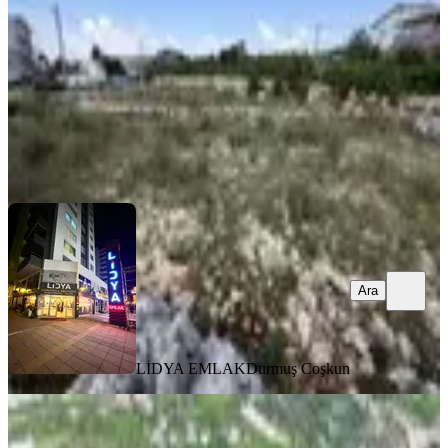
501 m²
·
2.894/m²
·
02.07.2026
1.450.000 ₺
LİDYA EMLAK
Durmuş Coşkun
Ara
Ara
LİDYA EMLAK
Durmuş Coşkun
Deniz Manzaralı Satılık Arsa