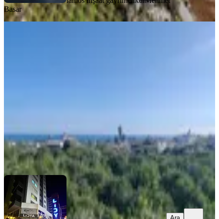
lamos inşaat gayrimenkul
Mehmet
Basar
Mersin Erdemli Kargıcak 4.869 M2
Arsa Ve İçinde 2+1 Müstakil Daire
Erdemli, Kargıcak Mahallesi
4869 m²
·
7.188/m²
·
30.10.2025
35.000.000 ₺
LİDYA EMLAK
Oğuzhan Yeter
Ara
Ara