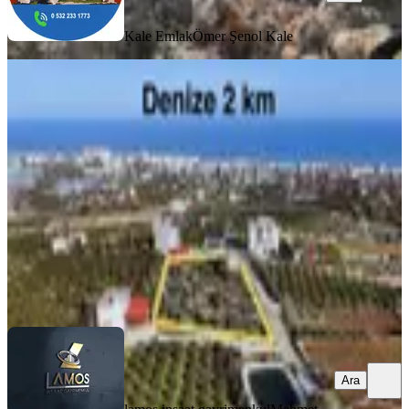
Kale Emlak
Ömer Şenol Kale
Müstakil 2 Katlı Ev Ve Arsası
Erdemli, Tırtar Mahallesi
3977 m²
·
7.543/m²
·
28.03.2026
30.000.000 ₺
lamos inşaat gayrimenkul
Mehmet Basar
Ara
Ara