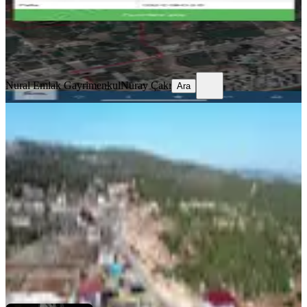
100.000.000 ₺
Nural Emlak Gayrimenkul
Nuray Çakı
Ara
Nural Emlak Gayrimenkul
Nuray Çakı
Ara
Satılık Kargır Ev Ve Arsası
Erdemli, Arslanlı Mahallesi
1678 m²
·
4.470/m²
·
22.05.2026
7.500.000 ₺
LİDYA EMLAK
uğur ülker
Ara