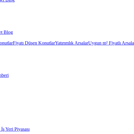
et Blog
onutlar
Fiyatı Düşen Konutlar
Yatırımlık Arsalar
Uygun m² Fiyatlı Arsala
hberi
k İş Yeri Piyasası