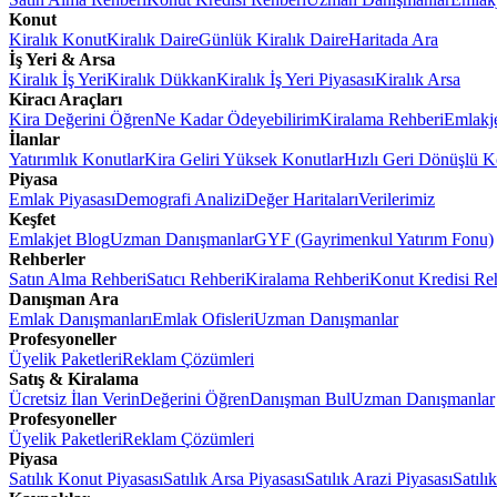
Konut
Kiralık Konut
Kiralık Daire
Günlük Kiralık Daire
Haritada Ara
İş Yeri & Arsa
Kiralık İş Yeri
Kiralık Dükkan
Kiralık İş Yeri Piyasası
Kiralık Arsa
Kiracı Araçları
Kira Değerini Öğren
Ne Kadar Ödeyebilirim
Kiralama Rehberi
Emlakj
İlanlar
Yatırımlık Konutlar
Kira Geliri Yüksek Konutlar
Hızlı Geri Dönüşlü K
Piyasa
Emlak Piyasası
Demografi Analizi
Değer Haritaları
Verilerimiz
Keşfet
Emlakjet Blog
Uzman Danışmanlar
GYF (Gayrimenkul Yatırım Fonu)
Rehberler
Satın Alma Rehberi
Satıcı Rehberi
Kiralama Rehberi
Konut Kredisi Re
Danışman Ara
Emlak Danışmanları
Emlak Ofisleri
Uzman Danışmanlar
Profesyoneller
Üyelik Paketleri
Reklam Çözümleri
Satış & Kiralama
Ücretsiz İlan Verin
Değerini Öğren
Danışman Bul
Uzman Danışmanlar
Profesyoneller
Üyelik Paketleri
Reklam Çözümleri
Piyasa
Satılık Konut Piyasası
Satılık Arsa Piyasası
Satılık Arazi Piyasası
Satılı