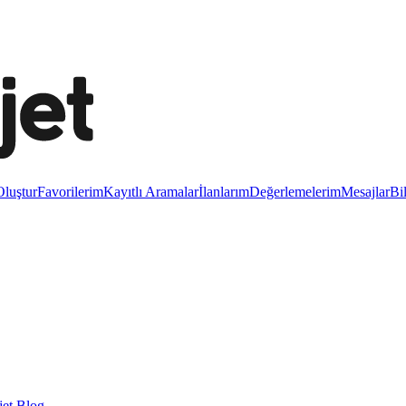
luştur
Favorilerim
Kayıtlı Aramalar
İlanlarım
Değerlemelerim
Mesajlar
Bi
et Blog