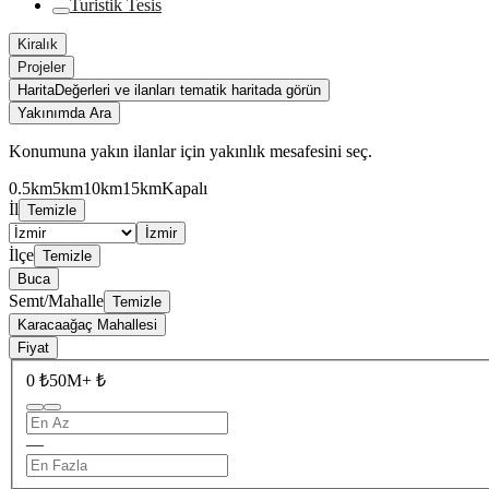
Turistik Tesis
Kiralık
Projeler
Harita
Değerleri ve ilanları tematik haritada görün
Yakınımda Ara
Konumuna yakın ilanlar için yakınlık mesafesini seç.
0.5km
5km
10km
15km
Kapalı
İl
Temizle
İzmir
İlçe
Temizle
Buca
Semt/Mahalle
Temizle
Karacaağaç Mahallesi
Fiyat
0 ₺
50M+ ₺
—