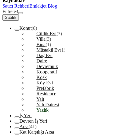
Kaynaklar
Satıcı Rehberi
Emlakjet Blog
Filtrele
3
Satılık
Konut
(8)
Çiftlik Evi
(3)
Villa
(3)
Bina
(1)
Müstakil Ev
(1)
Dağ Evi
Daire
Devremülk
Kooperatif
Köşk
Köy Evi
Prefabrik
Residence
Yalı
Yalı Dairesi
Yazlık
İş Yeri
Devren İş Yeri
Arsa
(41)
Kat Karşılığı Arsa