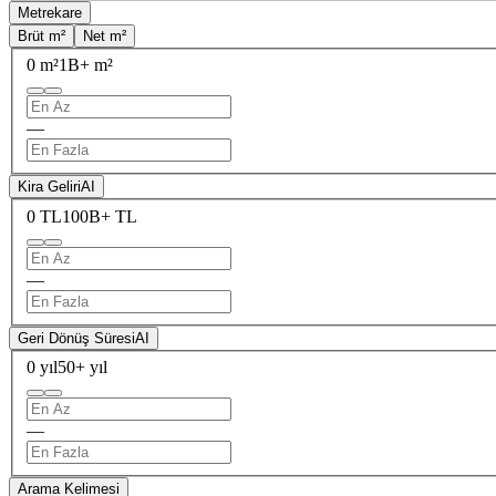
Metrekare
Brüt m²
Net m²
0 m²
1B+ m²
—
Kira Geliri
AI
0 TL
100B+ TL
—
Geri Dönüş Süresi
AI
0 yıl
50+ yıl
—
Arama Kelimesi