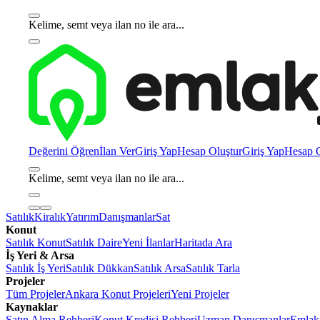
Kelime, semt veya ilan no ile ara...
Değerini Öğren
İlan Ver
Giriş Yap
Hesap Oluştur
Giriş Yap
Hesap O
Kelime, semt veya ilan no ile ara...
Satılık
Kiralık
Yatırım
Danışmanlar
Sat
Konut
Satılık Konut
Satılık Daire
Yeni İlanlar
Haritada Ara
İş Yeri & Arsa
Satılık İş Yeri
Satılık Dükkan
Satılık Arsa
Satılık Tarla
Projeler
Tüm Projeler
Ankara Konut Projeleri
Yeni Projeler
Kaynaklar
Satın Alma Rehberi
Konut Kredisi Rehberi
Uzman Danışmanlar
Emlakj