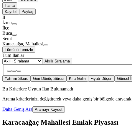
Harita
Kaydet
Paylaş
İl
İzmir
İlçe
Buca
Semt
Karacaağaç Mahallesi
Tümünü Temizle
Tüm İlanlar
Akıllı Sıralama
Yatırım Skoru
Geri Dönüş Süresi
Kira Geliri
Fiyatı Düşen
Güncel İ
Bu Kriterlere Uygun İlan Bulunamadı
Arama kriterlerinizi değiştirerek veya daha geniş bir bölgede arayarak 
Daha Geniş Ara
Aramayı Kaydet
Karacaağaç Mahallesi Emlak Piyasası