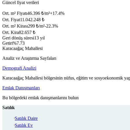
Güncel fiyat verileri
Ort. m² Fiyatı
46.396 ₺/m²
+
17.4
%
Ort. Fiyat
11.042.248 ₺
Ort. m² Kirası
299 ₺/m²
-22.3
%
Ort. Kira
82.657 ₺
Geri dönüş süresi
13 yıl
Getiri
%7.73
Karacaağaç Mahallesi
Analiz ve Araştırma Sayfaları
Demografi Analizi
Karacaağaç Mahallesi bölgesinin nüfus, eğitim ve sosyoekonomik yapı
Emlak Danışmanları
Bu bölgedeki emlak danışmanlarını bulun
Satılık
Satılık Daire
Satılık Ev