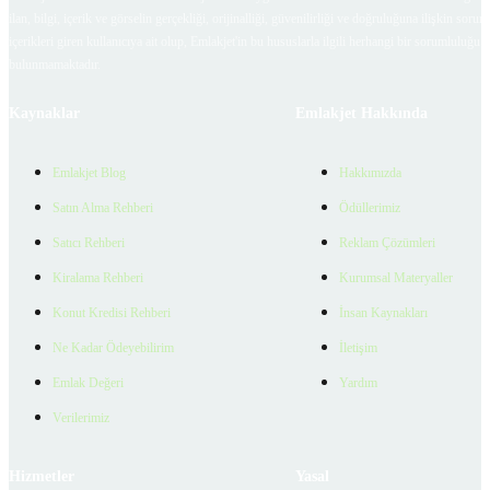
ilan, bilgi, içerik ve görselin gerçekliği, orijinalliği, güvenilirliği ve doğruluğuna ilişkin soru
içerikleri giren kullanıcıya ait olup, Emlakjet'in bu hususlarla ilgili herhangi bir sorumluluğu
bulunmamaktadır.
Kaynaklar
Emlakjet Hakkında
Emlakjet Blog
Hakkımızda
Satın Alma Rehberi
Ödüllerimiz
Satıcı Rehberi
Reklam Çözümleri
Kiralama Rehberi
Kurumsal Materyaller
Konut Kredisi Rehberi
İnsan Kaynakları
Ne Kadar Ödeyebilirim
İletişim
Emlak Değeri
Yardım
Verilerimiz
Hizmetler
Yasal