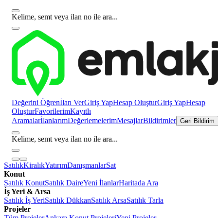
Kelime, semt veya ilan no ile ara...
Değerini Öğren
İlan Ver
Giriş Yap
Hesap Oluştur
Giriş Yap
Hesap
Oluştur
Favorilerim
Kayıtlı
Aramalar
İlanlarım
Değerlemelerim
Mesajlar
Bildirimler
Geri Bildirim
Kelime, semt veya ilan no ile ara...
Satılık
Kiralık
Yatırım
Danışmanlar
Sat
Konut
Satılık Konut
Satılık Daire
Yeni İlanlar
Haritada Ara
İş Yeri & Arsa
Satılık İş Yeri
Satılık Dükkan
Satılık Arsa
Satılık Tarla
Projeler
Tüm Projeler
Ankara Konut Projeleri
Yeni Projeler