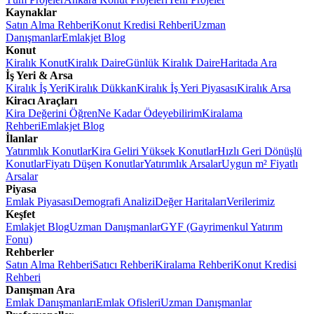
Kaynaklar
Satın Alma Rehberi
Konut Kredisi Rehberi
Uzman
Danışmanlar
Emlakjet Blog
Konut
Kiralık Konut
Kiralık Daire
Günlük Kiralık Daire
Haritada Ara
İş Yeri & Arsa
Kiralık İş Yeri
Kiralık Dükkan
Kiralık İş Yeri Piyasası
Kiralık Arsa
Kiracı Araçları
Kira Değerini Öğren
Ne Kadar Ödeyebilirim
Kiralama
Rehberi
Emlakjet Blog
İlanlar
Yatırımlık Konutlar
Kira Geliri Yüksek Konutlar
Hızlı Geri Dönüşlü
Konutlar
Fiyatı Düşen Konutlar
Yatırımlık Arsalar
Uygun m² Fiyatlı
Arsalar
Piyasa
Emlak Piyasası
Demografi Analizi
Değer Haritaları
Verilerimiz
Keşfet
Emlakjet Blog
Uzman Danışmanlar
GYF (Gayrimenkul Yatırım
Fonu)
Rehberler
Satın Alma Rehberi
Satıcı Rehberi
Kiralama Rehberi
Konut Kredisi
Rehberi
Danışman Ara
Emlak Danışmanları
Emlak Ofisleri
Uzman Danışmanlar