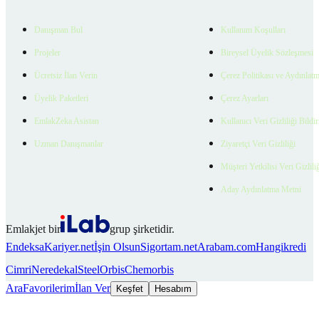
Danışman Bul
Kullanım Koşulları
Projeler
Bireysel Üyelik Sözleşmesi
Ücretsiz İlan Verin
Çerez Politikası ve Aydınlat
Üyelik Paketleri
Çerez Ayarları
EmlakZeka Asistan
Kullanıcı Veri Gizliliği Bildi
Uzman Danışmanlar
Ziyaretçi Veri Gizliliği
Müşteri Yetkilisi Veri Gizlili
Aday Aydınlatma Metni
Emlakjet bir
grup şirketidir.
Endeksa
Kariyer.net
İşin Olsun
Sigortam.net
Arabam.com
Hangikredi
Cimri
Neredekal
SteelOrbis
Chemorbis
Ara
Favorilerim
İlan Ver
Keşfet
Hesabım