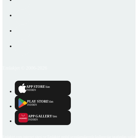
Emlakjet © 2006-2026
APP STORE
'dan
İNDİRİN
PLAY STORE
'dan
İNDİRİN
APP GALLERY
'den
İNDİRİN
Emlakjet.com internet sitesi ve Emlakjet mobil uygulamalarında kullanıcılar tarafından sağlana