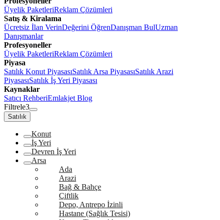
Profesyoneller
Üyelik Paketleri
Reklam Çözümleri
Satış & Kiralama
Ücretsiz İlan Verin
Değerini Öğren
Danışman Bul
Uzman
Danışmanlar
Profesyoneller
Üyelik Paketleri
Reklam Çözümleri
Piyasa
Satılık Konut Piyasası
Satılık Arsa Piyasası
Satılık Arazi
Piyasası
Satılık İş Yeri Piyasası
Kaynaklar
Satıcı Rehberi
Emlakjet Blog
Filtrele
3
Satılık
Konut
İş Yeri
Devren İş Yeri
Arsa
Ada
Arazi
Bağ & Bahçe
Çiftlik
Depo, Antrepo İzinli
Hastane (Sağlık Tesisi)