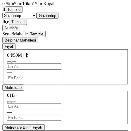
0.5km
5km
10km
15km
Kapalı
İl
Temizle
Gaziantep
İlçe
Temizle
Nurdağı
Semt/Mahalle
Temizle
Belpınar Mahallesi
Fiyat
0 ₺
50M+ ₺
—
Metrekare
0
1B+
—
Metrekare Birim Fiyatı