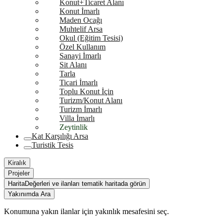
Konut+Ticaret Alanı
Konut İmarlı
Maden Ocağı
Muhtelif Arsa
Okul (Eğitim Tesisi)
Özel Kullanım
Sanayi İmarlı
Sit Alanı
Tarla
Ticari İmarlı
Toplu Konut İçin
Turizm/Konut Alanı
Turizm İmarlı
Villa İmarlı
Zeytinlik
Kat Karşılığı Arsa
Turistik Tesis
Kiralık
Projeler
Harita
Değerleri ve ilanları tematik haritada görün
Yakınımda Ara
Konumuna yakın ilanlar için yakınlık mesafesini seç.