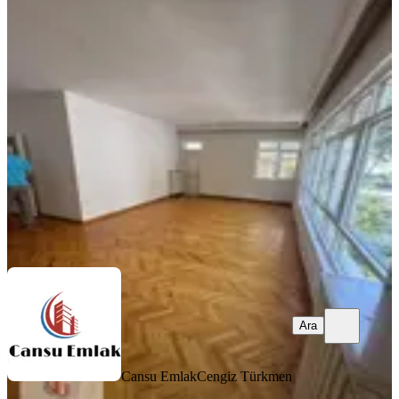
Emek Diş Hekimligi Yanı 3+1 Kombili
1.katta 45 Bin 500 Tl
Çankaya, Emek Mahallesi
3+1
·
140 m²
·
1. Kat
·
07.08.2026
45.500 ₺
Cansu Emlak
Cengiz Türkmen
Ara
Ara
Cansu Emlak
Cengiz Türkmen