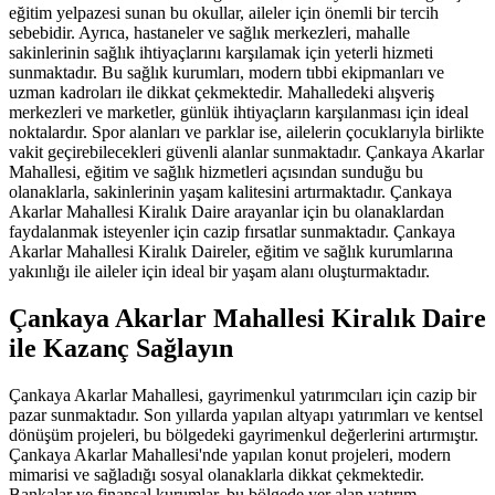
eğitim yelpazesi sunan bu okullar, aileler için önemli bir tercih
sebebidir. Ayrıca, hastaneler ve sağlık merkezleri, mahalle
sakinlerinin sağlık ihtiyaçlarını karşılamak için yeterli hizmeti
sunmaktadır. Bu sağlık kurumları, modern tıbbi ekipmanları ve
uzman kadroları ile dikkat çekmektedir. Mahalledeki alışveriş
merkezleri ve marketler, günlük ihtiyaçların karşılanması için ideal
noktalardır. Spor alanları ve parklar ise, ailelerin çocuklarıyla birlikte
vakit geçirebilecekleri güvenli alanlar sunmaktadır. Çankaya Akarlar
Mahallesi, eğitim ve sağlık hizmetleri açısından sunduğu bu
olanaklarla, sakinlerinin yaşam kalitesini artırmaktadır. Çankaya
Akarlar Mahallesi Kiralık Daire arayanlar için bu olanaklardan
faydalanmak isteyenler için cazip fırsatlar sunmaktadır. Çankaya
Akarlar Mahallesi Kiralık Daireler, eğitim ve sağlık kurumlarına
yakınlığı ile aileler için ideal bir yaşam alanı oluşturmaktadır.
Çankaya Akarlar Mahallesi Kiralık Daire
ile Kazanç Sağlayın
Çankaya Akarlar Mahallesi, gayrimenkul yatırımcıları için cazip bir
pazar sunmaktadır. Son yıllarda yapılan altyapı yatırımları ve kentsel
dönüşüm projeleri, bu bölgedeki gayrimenkul değerlerini artırmıştır.
Çankaya Akarlar Mahallesi'nde yapılan konut projeleri, modern
mimarisi ve sağladığı sosyal olanaklarla dikkat çekmektedir.
Bankalar ve finansal kurumlar, bu bölgede yer alan yatırım