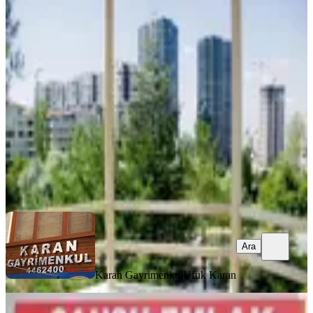
Hilal Mah. 692.sokak'da 3+1 Park
Manzaralı Kiralık Daire
Çankaya, Hilal Mahallesi
3+1
·
130 m²
·
Bodrum Kat
·
07.08.2026
38.000 ₺
Karan Gayrimenkul
Ufuk Karan
Ara
Ara
Karan Gayrimenkul
Ufuk Karan
YENİ