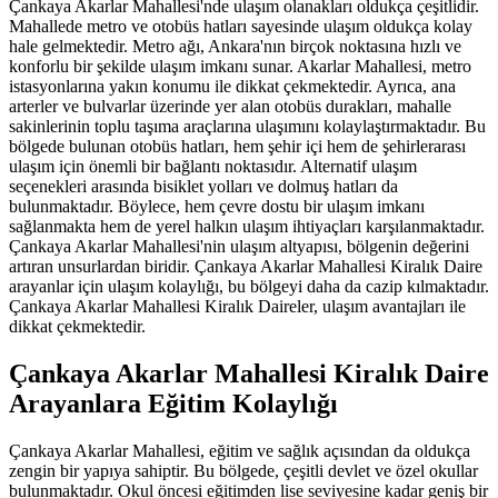
Çankaya Akarlar Mahallesi'nde ulaşım olanakları oldukça çeşitlidir.
Mahallede metro ve otobüs hatları sayesinde ulaşım oldukça kolay
hale gelmektedir. Metro ağı, Ankara'nın birçok noktasına hızlı ve
konforlu bir şekilde ulaşım imkanı sunar. Akarlar Mahallesi, metro
istasyonlarına yakın konumu ile dikkat çekmektedir. Ayrıca, ana
arterler ve bulvarlar üzerinde yer alan otobüs durakları, mahalle
sakinlerinin toplu taşıma araçlarına ulaşımını kolaylaştırmaktadır. Bu
bölgede bulunan otobüs hatları, hem şehir içi hem de şehirlerarası
ulaşım için önemli bir bağlantı noktasıdır. Alternatif ulaşım
seçenekleri arasında bisiklet yolları ve dolmuş hatları da
bulunmaktadır. Böylece, hem çevre dostu bir ulaşım imkanı
sağlanmakta hem de yerel halkın ulaşım ihtiyaçları karşılanmaktadır.
Çankaya Akarlar Mahallesi'nin ulaşım altyapısı, bölgenin değerini
artıran unsurlardan biridir. Çankaya Akarlar Mahallesi Kiralık Daire
arayanlar için ulaşım kolaylığı, bu bölgeyi daha da cazip kılmaktadır.
Çankaya Akarlar Mahallesi Kiralık Daireler, ulaşım avantajları ile
dikkat çekmektedir.
Çankaya Akarlar Mahallesi Kiralık Daire
Arayanlara Eğitim Kolaylığı
Çankaya Akarlar Mahallesi, eğitim ve sağlık açısından da oldukça
zengin bir yapıya sahiptir. Bu bölgede, çeşitli devlet ve özel okullar
bulunmaktadır. Okul öncesi eğitimden lise seviyesine kadar geniş bir