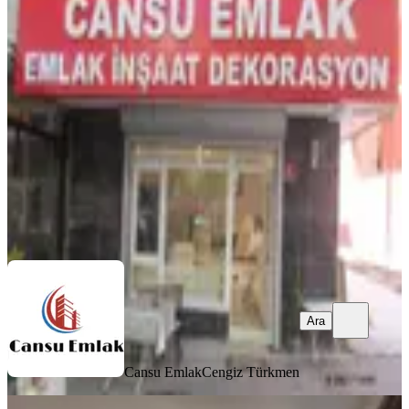
Balgat Nasuf Akar Mah.3+1 Kombili
Katta 36 Bin Tl
Çankaya, Devlet Mahallesi
3+1
·
120 m²
·
2. Kat
·
07.08.2026
36.000 ₺
Cansu Emlak
Cengiz Türkmen
Ara
Ara
Cansu Emlak
Cengiz Türkmen
YENİ