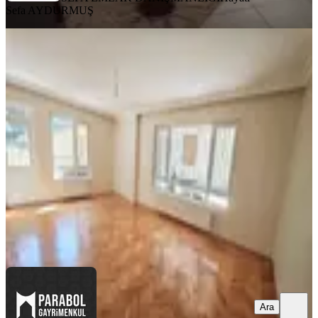
Sefa AYDURMUŞ
YENİ
Cevizlidere Kiralık
Asansörlü,otoparklı, Kombili Geniş
3+1 Daire
Çankaya, Cevizlidere Mahallesi
3+1
·
130 m²
·
Yüksek giriş
·
07.08.2026
37.000 ₺
Parabol Gayrimenkul
Metin Kalkan
Ara
Ara