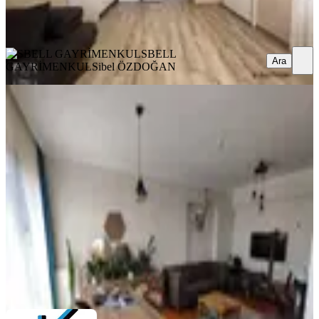
SBELL GAYRİMENKUL
Sibel ÖZDOĞAN
Ara
SBELL
Ara
GAYRİMENKUL
Sibel ÖZDOĞAN
YENİ
Kiralık Güneypark 1 Küme
Evlerinde, 120m2, 3+1, 19.kat, R Blok
Çankaya, Yeşilkent Mahallesi
3+1
·
130 m²
·
19. Kat
·
07.08.2026
47.500 ₺
KİRİŞÇİOĞLU EMLAK
YAVUZ KİRİSCİOGLU
Ara