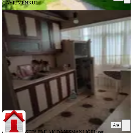
GAYRİMENKUL
YENİ
Ful Eşyalı Dikmen Ata Mah.3+1
Salon Bağımsız 2.kat Kombili Özel
Garaj.
Çankaya, Ata Mahallesi
3+1
·
135 m²
·
2. Kat
·
07.08.2026
44.000 ₺
SEFA EMLAK DANIŞMANLIĞI
Hayati Sefa AYDURMUŞ
Ara
Ara
SEFA EMLAK DANIŞMANLIĞI
Hayati