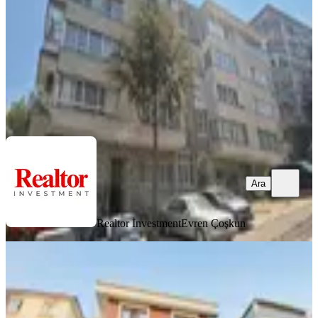
2+1
·
87 m²
·
Kot 1
·
08.08.2026
33.500 ₺
Realtor İnvestment
Evren Çoşkun
Ara
Ara
Realtor İnvestment
Evren Çoşkun
YENİ
Beşevler-yukarı Bahçelievlerde
Metroya Yakın1+1
Çankaya, Bahçelievler Mahallesi