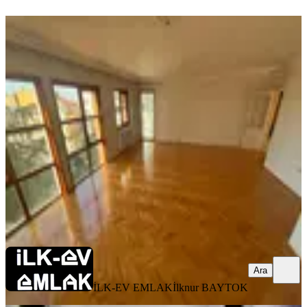
ÖNE ÇIKAN
İlk-ev'den Sarp Evlerinde Dikmen
Caddesine Çok Yakın Ara Katta Ön
Cephe Manzaralı Güneybatı 4+1 Boş
Çankaya, Keklik Pınarı Mahallesi
4+1
·
175 m²
·
3. Kat
·
10.05.2026
47.500 ₺
İLK-EV EMLAK
İlknur BAYTOK
Ara
Ara
İLK-EV EMLAK
İlknur BAYTOK