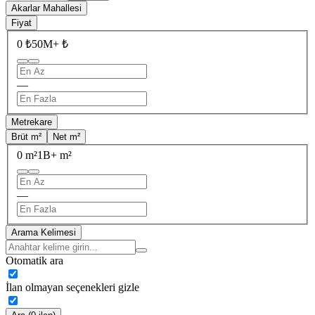
Akarlar Mahallesi
Fiyat
0 ₺
50M+ ₺
—
Metrekare
Brüt m²
Net m²
0 m²
1B+ m²
—
Arama Kelimesi
Otomatik ara
İlan olmayan seçenekleri gizle