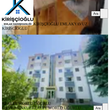
Ara
KİRİŞÇİOĞLU EMLAK
YAVUZ
KİRİSCİOGLU
YENİ
Çayyolu Yeşilada Sıtesı Kiralık 3+1
Çankaya, Koru Mahallesi
3+1
·
110 m²
·
3. Kat
·
07.08.2026
60.000 ₺
REALTY WORLD UĞURLU GAYRİMENKUL
REALTY
WORLD UĞURLU GAYRİMENKUL
Ara
REALTY WORLD UĞURLU
GAYRİMENKUL
REALTY WORLD UĞURLU
Ara