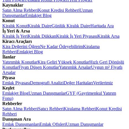
Kaynaklar
Satın Alma Rehberi
Konut Kredisi Rehberi
Uzman
Danışmanlar
Emlakjet Blog
Konut
Kiralık Konut
Kiralık Daire
Günlük Kiralık Daire
Haritada Ara
İş Yeri & Arsa
Kiralık İş Yeri
Kiralık Dükkan
Kiralık İş Yeri Piyasası
Kiralık Arsa
Kiracı Araçları
Kira Değerini Öğren
Ne Kadar Ödeyebilirim
Kiralama
Rehberi
Emlakjet Blog
İlanlar
Yatırımlık Konutlar
Kira Geliri Yüksek Konutlar
Hızlı Geri Dönüşlü
Konutlar
Fiyatı Düşen Konutlar
Yatırımlık Arsalar
Uygun m² Fiyatlı
Arsalar
Piyasa
Emlak Piyasası
Demografi Analizi
Değer Haritaları
Verilerimiz
Keşfet
Emlakjet Blog
Uzman Danışmanlar
GYF (Gayrimenkul Yatırım
Fonu)
Rehberler
Satın Alma Rehberi
Satıcı Rehberi
Kiralama Rehberi
Konut Kredisi
Rehberi
Danışman Ara
Emlak Danışmanları
Emlak Ofisleri
Uzman Danışmanlar