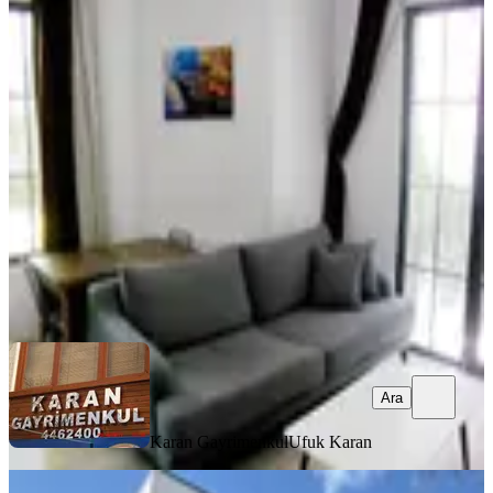
ÖNE ÇIKAN
G.o.p Uğurmumcu 1+1 Mobilyalı Her
Şey Dahil Kiralık Daire
Çankaya, Büyükesat Mahallesi
1+1
·
65 m²
·
Yüksek giriş
·
04.07.2026
40.000 ₺
Karan Gayrimenkul
Ufuk Karan
Ara
Ara
Karan Gayrimenkul
Ufuk Karan
YENİ