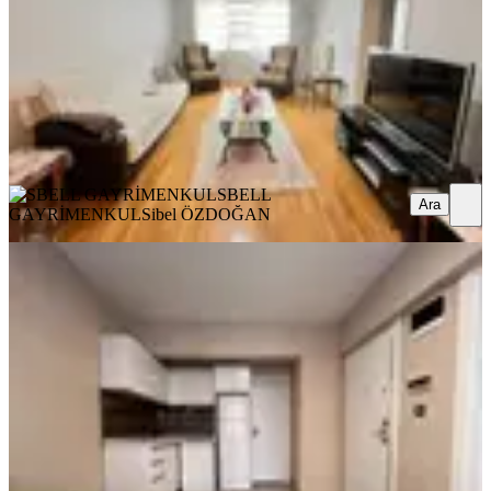
51.000 ₺
SBELL GAYRİMENKUL
Sibel ÖZDOĞAN
Ara
SBELL
Ara
GAYRİMENKUL
Sibel ÖZDOĞAN
YENİ
Sbell'den Emekte,metro Yakını,kiraya
Herşey Dahil,eşyalı 1+1
Çankaya, Emek Mahallesi
1+1
·
45 m²
·
Yüksek giriş
·
07.08.2026
46.000 ₺