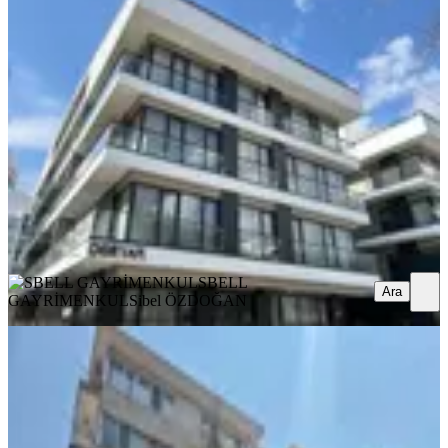
Sbell'den Gop'da Yeni Binada Ara
Kat Ön Cephede Full Eşyalı 1+1
Çankaya, Gaziosmanpaşa Mahallesi
1+1
·
55 m²
·
1. Kat
·
08.08.2026
53.000 ₺
SBELL GAYRİMENKUL
Sibel ÖZDOĞAN
Ara
SBELL
Ara
GAYRİMENKUL
Sibel ÖZDOĞAN
YENİ
Nilgün Sokak Ofis Ve Konut
Kullanımına Uygun 2+1 Kiralık Daire
Çankaya, Çankaya Mahallesi