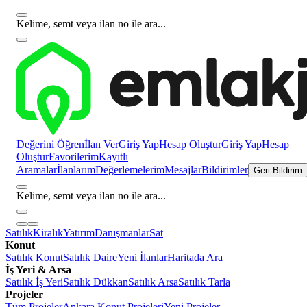
Kelime, semt veya ilan no ile ara...
Değerini Öğren
İlan Ver
Giriş Yap
Hesap Oluştur
Giriş Yap
Hesap
Oluştur
Favorilerim
Kayıtlı
Aramalar
İlanlarım
Değerlemelerim
Mesajlar
Bildirimler
Geri Bildirim
Kelime, semt veya ilan no ile ara...
Satılık
Kiralık
Yatırım
Danışmanlar
Sat
Konut
Satılık Konut
Satılık Daire
Yeni İlanlar
Haritada Ara
İş Yeri & Arsa
Satılık İş Yeri
Satılık Dükkan
Satılık Arsa
Satılık Tarla
Projeler
Tüm Projeler
Ankara Konut Projeleri
Yeni Projeler