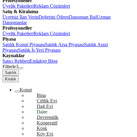
Profesyoneller
Üyelik Paketleri
Reklam Çözümleri
Satış & Kiralama
Ücretsiz İlan Verin
Değerini Öğren
Danışman Bul
Uzman
Danışmanlar
Profesyoneller
Üyelik Paketleri
Reklam Çözümleri
Piyasa
Satılık Konut Piyasası
Satılık Arsa Piyasası
Satılık Arazi
Piyasası
Satılık İş Yeri Piyasası
Kaynaklar
Satıcı Rehberi
Emlakjet Blog
Filtrele
3
Satılık
Kiralık
Konut
Bina
Çiftlik Evi
Dağ Evi
Daire
Devremülk
Kooperatif
Köşk
Köy Evi