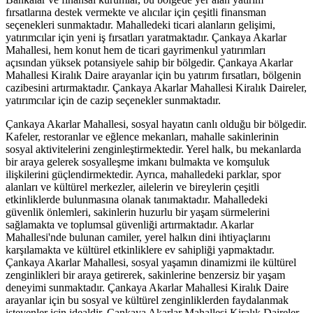
fırsatlarına destek vermekte ve alıcılar için çeşitli finansman
seçenekleri sunmaktadır. Mahalledeki ticari alanların gelişimi,
yatırımcılar için yeni iş fırsatları yaratmaktadır. Çankaya Akarlar
Mahallesi, hem konut hem de ticari gayrimenkul yatırımları
açısından yüksek potansiyele sahip bir bölgedir. Çankaya Akarlar
Mahallesi Kiralık Daire arayanlar için bu yatırım fırsatları, bölgenin
cazibesini artırmaktadır. Çankaya Akarlar Mahallesi Kiralık Daireler,
yatırımcılar için de cazip seçenekler sunmaktadır.
Çankaya Akarlar Mahallesi, sosyal hayatın canlı olduğu bir bölgedir.
Kafeler, restoranlar ve eğlence mekanları, mahalle sakinlerinin
sosyal aktivitelerini zenginleştirmektedir. Yerel halk, bu mekanlarda
bir araya gelerek sosyalleşme imkanı bulmakta ve komşuluk
ilişkilerini güçlendirmektedir. Ayrıca, mahalledeki parklar, spor
alanları ve kültürel merkezler, ailelerin ve bireylerin çeşitli
etkinliklerde bulunmasına olanak tanımaktadır. Mahalledeki
güvenlik önlemleri, sakinlerin huzurlu bir yaşam sürmelerini
sağlamakta ve toplumsal güvenliği artırmaktadır. Akarlar
Mahallesi'nde bulunan camiler, yerel halkın dini ihtiyaçlarını
karşılamakta ve kültürel etkinliklere ev sahipliği yapmaktadır.
Çankaya Akarlar Mahallesi, sosyal yaşamın dinamizmi ile kültürel
zenginlikleri bir araya getirerek, sakinlerine benzersiz bir yaşam
deneyimi sunmaktadır. Çankaya Akarlar Mahallesi Kiralık Daire
arayanlar için bu sosyal ve kültürel zenginliklerden faydalanmak
isteyenler için idealdir. Çankaya Akarlar Mahallesi Kiralık Daireler,