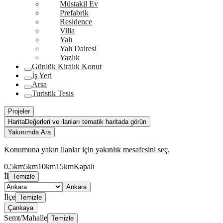
Müstakil Ev
Prefabrik
Residence
Villa
Yalı
Yalı Dairesi
Yazlık
Günlük Kiralık Konut
İş Yeri
Arsa
Turistik Tesis
Projeler
Harita
Değerleri ve ilanları tematik haritada görün
Yakınımda Ara
Konumuna yakın ilanlar için yakınlık mesafesini seç.
0.5km
5km
10km
15km
Kapalı
İl
Temizle
Ankara
İlçe
Temizle
Çankaya
Semt/Mahalle
Temizle