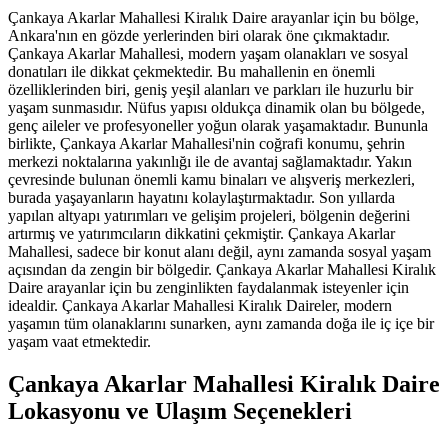
Çankaya Akarlar Mahallesi Kiralık Daire arayanlar için bu bölge,
Ankara'nın en gözde yerlerinden biri olarak öne çıkmaktadır.
Çankaya Akarlar Mahallesi, modern yaşam olanakları ve sosyal
donatıları ile dikkat çekmektedir. Bu mahallenin en önemli
özelliklerinden biri, geniş yeşil alanları ve parkları ile huzurlu bir
yaşam sunmasıdır. Nüfus yapısı oldukça dinamik olan bu bölgede,
genç aileler ve profesyoneller yoğun olarak yaşamaktadır. Bununla
birlikte, Çankaya Akarlar Mahallesi'nin coğrafi konumu, şehrin
merkezi noktalarına yakınlığı ile de avantaj sağlamaktadır. Yakın
çevresinde bulunan önemli kamu binaları ve alışveriş merkezleri,
burada yaşayanların hayatını kolaylaştırmaktadır. Son yıllarda
yapılan altyapı yatırımları ve gelişim projeleri, bölgenin değerini
artırmış ve yatırımcıların dikkatini çekmiştir. Çankaya Akarlar
Mahallesi, sadece bir konut alanı değil, aynı zamanda sosyal yaşam
açısından da zengin bir bölgedir. Çankaya Akarlar Mahallesi Kiralık
Daire arayanlar için bu zenginlikten faydalanmak isteyenler için
idealdir. Çankaya Akarlar Mahallesi Kiralık Daireler, modern
yaşamın tüm olanaklarını sunarken, aynı zamanda doğa ile iç içe bir
yaşam vaat etmektedir.
Çankaya Akarlar Mahallesi Kiralık Daire
Lokasyonu ve Ulaşım Seçenekleri