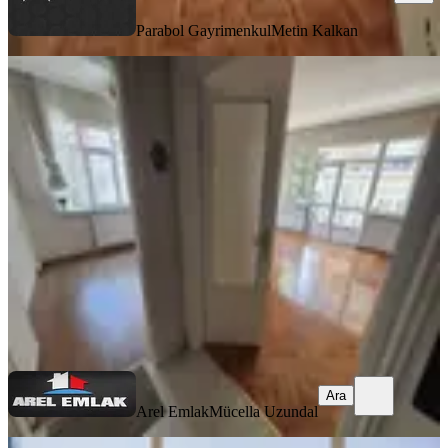
Parabol Gayrimenkul
Metin Kalkan
YENİ
Arel'den Anıttepe Gençlik Caddesi
Üstü Tandoğan Yakını 1 Kat 3+1
Çankaya, Anıttepe Mahallesi
3+1
·
105 m²
·
1. Kat
·
07.08.2026
47.000 ₺
Arel Emlak
Mücella Uzundal
Ara
Ara
Arel Emlak
Mücella Uzundal
YENİ