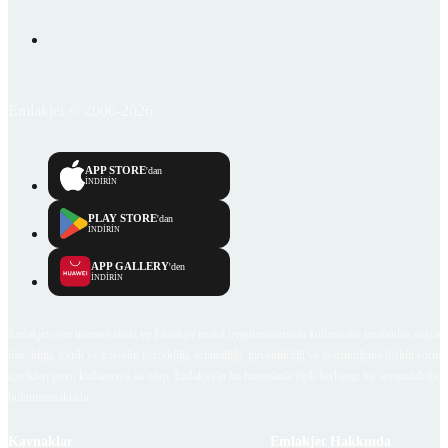
Emlakjet © 2006-2026
APP STORE
'dan
İNDİRİN
PLAY STORE
'dan
İNDİRİN
APP GALLERY
'den
İNDİRİN
Emlakjet.com internet sitesi ve Emlakjet mobil uygulamalarında kullanıcılar tarafından sağlana
ilan, bilgi, içerik ve görselin gerçekliği, orijinalliği, güvenilirliği ve doğruluğuna ilişkin soru
içerikleri giren kullanıcıya ait olup, Emlakjet'in bu hususlarla ilgili herhangi bir sorumluluğu
bulunmamaktadır.
Kaynaklar
Emlakjet Hakkında