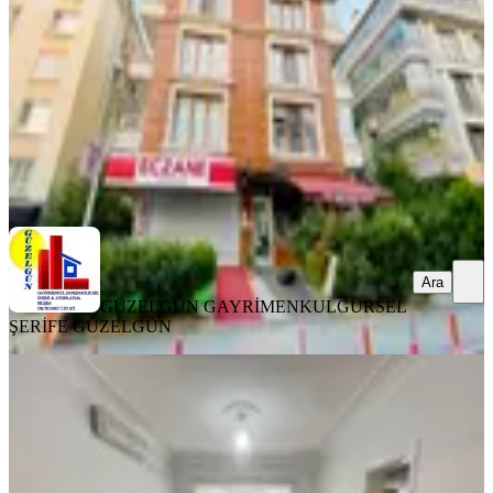
1+1
·
80 m²
·
2. Kat
·
07.08.2026
45.000 ₺
GÜZELGÜN GAYRİMENKUL
GÜRSEL ŞERİFE GÜZELGÜN
Ara
Ara
GÜZELGÜN GAYRİMENKUL
GÜRSEL
ŞERİFE GÜZELGÜN
YENİ
Sbell'den Bahçelievler'de Milli
Kütüphane Yakını 3.katta Eşyalı 2+1
Çankaya, Yukarı Bahçelievler Mahallesi
2+1
·
110 m²
·
3. Kat
·
07.08.2026