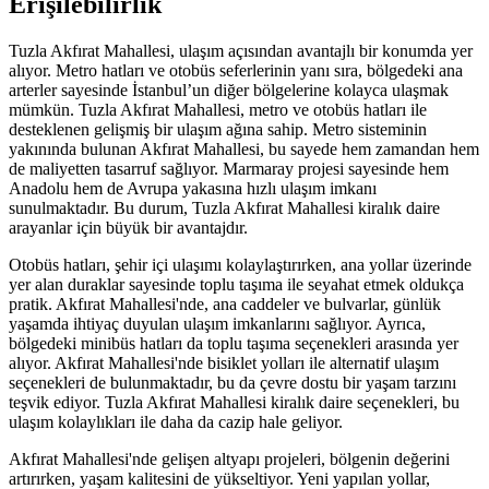
Erişilebilirlik
Tuzla Akfırat Mahallesi, ulaşım açısından avantajlı bir konumda yer
alıyor. Metro hatları ve otobüs seferlerinin yanı sıra, bölgedeki ana
arterler sayesinde İstanbul’un diğer bölgelerine kolayca ulaşmak
mümkün. Tuzla Akfırat Mahallesi, metro ve otobüs hatları ile
desteklenen gelişmiş bir ulaşım ağına sahip. Metro sisteminin
yakınında bulunan Akfırat Mahallesi, bu sayede hem zamandan hem
de maliyetten tasarruf sağlıyor. Marmaray projesi sayesinde hem
Anadolu hem de Avrupa yakasına hızlı ulaşım imkanı
sunulmaktadır. Bu durum, Tuzla Akfırat Mahallesi kiralık daire
arayanlar için büyük bir avantajdır.
Otobüs hatları, şehir içi ulaşımı kolaylaştırırken, ana yollar üzerinde
yer alan duraklar sayesinde toplu taşıma ile seyahat etmek oldukça
pratik. Akfırat Mahallesi'nde, ana caddeler ve bulvarlar, günlük
yaşamda ihtiyaç duyulan ulaşım imkanlarını sağlıyor. Ayrıca,
bölgedeki minibüs hatları da toplu taşıma seçenekleri arasında yer
alıyor. Akfırat Mahallesi'nde bisiklet yolları ile alternatif ulaşım
seçenekleri de bulunmaktadır, bu da çevre dostu bir yaşam tarzını
teşvik ediyor. Tuzla Akfırat Mahallesi kiralık daire seçenekleri, bu
ulaşım kolaylıkları ile daha da cazip hale geliyor.
Akfırat Mahallesi'nde gelişen altyapı projeleri, bölgenin değerini
artırırken, yaşam kalitesini de yükseltiyor. Yeni yapılan yollar,