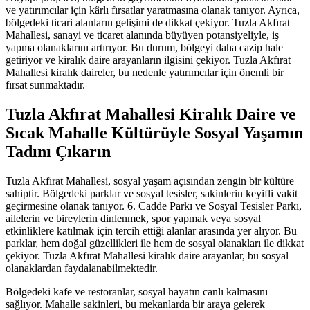
ve yatırımcılar için kârlı fırsatlar yaratmasına olanak tanıyor. Ayrıca,
bölgedeki ticari alanların gelişimi de dikkat çekiyor. Tuzla Akfırat
Mahallesi, sanayi ve ticaret alanında büyüyen potansiyeliyle, iş
yapma olanaklarını artırıyor. Bu durum, bölgeyi daha cazip hale
getiriyor ve kiralık daire arayanların ilgisini çekiyor. Tuzla Akfırat
Mahallesi kiralık daireler, bu nedenle yatırımcılar için önemli bir
fırsat sunmaktadır.
Tuzla Akfırat Mahallesi Kiralık Daire ve
Sıcak Mahalle Kültürüyle Sosyal Yaşamın
Tadını Çıkarın
Tuzla Akfırat Mahallesi, sosyal yaşam açısından zengin bir kültüre
sahiptir. Bölgedeki parklar ve sosyal tesisler, sakinlerin keyifli vakit
geçirmesine olanak tanıyor. 6. Cadde Parkı ve Sosyal Tesisler Parkı,
ailelerin ve bireylerin dinlenmek, spor yapmak veya sosyal
etkinliklere katılmak için tercih ettiği alanlar arasında yer alıyor. Bu
parklar, hem doğal güzellikleri ile hem de sosyal olanakları ile dikkat
çekiyor. Tuzla Akfırat Mahallesi kiralık daire arayanlar, bu sosyal
olanaklardan faydalanabilmektedir.
Bölgedeki kafe ve restoranlar, sosyal hayatın canlı kalmasını
sağlıyor. Mahalle sakinleri, bu mekanlarda bir araya gelerek