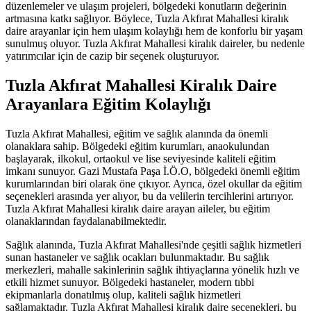
düzenlemeler ve ulaşım projeleri, bölgedeki konutların değerinin
artmasına katkı sağlıyor. Böylece, Tuzla Akfırat Mahallesi kiralık
daire arayanlar için hem ulaşım kolaylığı hem de konforlu bir yaşam
sunulmuş oluyor. Tuzla Akfırat Mahallesi kiralık daireler, bu nedenle
yatırımcılar için de cazip bir seçenek oluşturuyor.
Tuzla Akfırat Mahallesi Kiralık Daire
Arayanlara Eğitim Kolaylığı
Tuzla Akfırat Mahallesi, eğitim ve sağlık alanında da önemli
olanaklara sahip. Bölgedeki eğitim kurumları, anaokulundan
başlayarak, ilkokul, ortaokul ve lise seviyesinde kaliteli eğitim
imkanı sunuyor. Gazi Mustafa Paşa İ.Ö.O, bölgedeki önemli eğitim
kurumlarından biri olarak öne çıkıyor. Ayrıca, özel okullar da eğitim
seçenekleri arasında yer alıyor, bu da velilerin tercihlerini artırıyor.
Tuzla Akfırat Mahallesi kiralık daire arayan aileler, bu eğitim
olanaklarından faydalanabilmektedir.
Sağlık alanında, Tuzla Akfırat Mahallesi'nde çeşitli sağlık hizmetleri
sunan hastaneler ve sağlık ocakları bulunmaktadır. Bu sağlık
merkezleri, mahalle sakinlerinin sağlık ihtiyaçlarına yönelik hızlı ve
etkili hizmet sunuyor. Bölgedeki hastaneler, modern tıbbi
ekipmanlarla donatılmış olup, kaliteli sağlık hizmetleri
sağlamaktadır. Tuzla Akfırat Mahallesi kiralık daire seçenekleri, bu