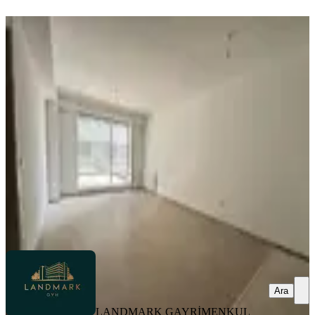
YENİ
Anatolıa Cıty Verandalı Kiralık 2+1
''landmark Gyh''
Tuzla, Yayla Mahallesi
2+1
·
100 m²
·
1. Kat
·
06.08.2026
39.900 ₺
LANDMARK GAYRİMENKUL YATIRIM
HİZMETLERİ
ÖMER FARUK TURHAN
Ara
Ara
LANDMARK GAYRİMENKUL