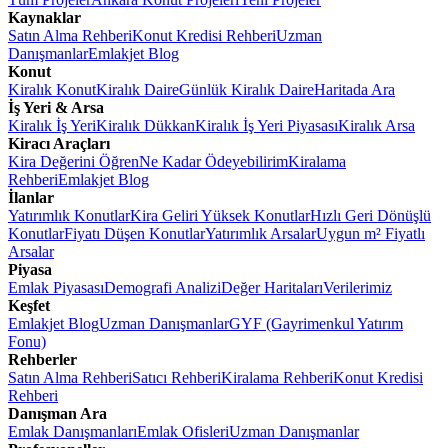
Kaynaklar
Satın Alma Rehberi
Konut Kredisi Rehberi
Uzman
Danışmanlar
Emlakjet Blog
Konut
Kiralık Konut
Kiralık Daire
Günlük Kiralık Daire
Haritada Ara
İş Yeri & Arsa
Kiralık İş Yeri
Kiralık Dükkan
Kiralık İş Yeri Piyasası
Kiralık Arsa
Kiracı Araçları
Kira Değerini Öğren
Ne Kadar Ödeyebilirim
Kiralama
Rehberi
Emlakjet Blog
İlanlar
Yatırımlık Konutlar
Kira Geliri Yüksek Konutlar
Hızlı Geri Dönüşlü
Konutlar
Fiyatı Düşen Konutlar
Yatırımlık Arsalar
Uygun m² Fiyatlı
Arsalar
Piyasa
Emlak Piyasası
Demografi Analizi
Değer Haritaları
Verilerimiz
Keşfet
Emlakjet Blog
Uzman Danışmanlar
GYF (Gayrimenkul Yatırım
Fonu)
Rehberler
Satın Alma Rehberi
Satıcı Rehberi
Kiralama Rehberi
Konut Kredisi
Rehberi
Danışman Ara
Emlak Danışmanları
Emlak Ofisleri
Uzman Danışmanlar