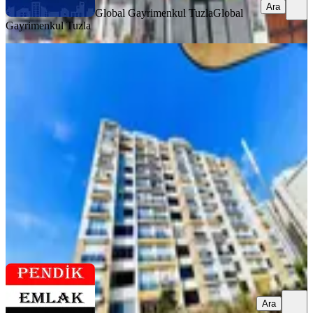
Ara
Global Gayrimenkul Tuzla
Global
Gayrimenkul Tuzla
MANZARALI
Tuzla Alemara Sitesinde Kiralık 1,5+1
Daire
Tuzla, Aydınlı Mahallesi
1+1
·
65 m²
·
6. Kat
·
01.08.2026
30.000 ₺
Pendik Emlak
YILMAZ YİĞİT KINAY
Ara
Ara