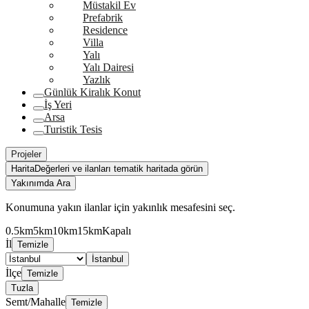
Müstakil Ev
Prefabrik
Residence
Villa
Yalı
Yalı Dairesi
Yazlık
Günlük Kiralık Konut
İş Yeri
Arsa
Turistik Tesis
Projeler
Harita
Değerleri ve ilanları tematik haritada görün
Yakınımda Ara
Konumuna yakın ilanlar için yakınlık mesafesini seç.
0.5km
5km
10km
15km
Kapalı
İl
Temizle
İstanbul
İlçe
Temizle
Tuzla
Semt/Mahalle
Temizle