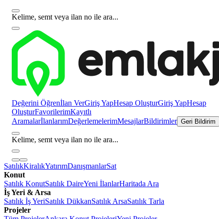
Kelime, semt veya ilan no ile ara...
Değerini Öğren
İlan Ver
Giriş Yap
Hesap Oluştur
Giriş Yap
Hesap
Oluştur
Favorilerim
Kayıtlı
Aramalar
İlanlarım
Değerlemelerim
Mesajlar
Bildirimler
Geri Bildirim
Kelime, semt veya ilan no ile ara...
Satılık
Kiralık
Yatırım
Danışmanlar
Sat
Konut
Satılık Konut
Satılık Daire
Yeni İlanlar
Haritada Ara
İş Yeri & Arsa
Satılık İş Yeri
Satılık Dükkan
Satılık Arsa
Satılık Tarla
Projeler
Tüm Projeler
Ankara Konut Projeleri
Yeni Projeler