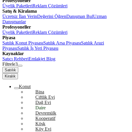
Profesyoneller
Üyelik Paketleri
Reklam Çözümleri
Satış & Kiralama
Ücretsiz İlan Verin
Değerini Öğren
Danışman Bul
Uzman
Danışmanlar
Profesyoneller
Üyelik Paketleri
Reklam Çözümleri
Piyasa
Satılık Konut Piyasası
Satılık Arsa Piyasası
Satılık Arazi
Piyasası
Satılık İş Yeri Piyasası
Kaynaklar
Satıcı Rehberi
Emlakjet Blog
Filtrele
3
Satılık
Kiralık
Konut
Bina
Çiftlik Evi
Dağ Evi
Daire
Devremülk
Kooperatif
Köşk
Köy Evi