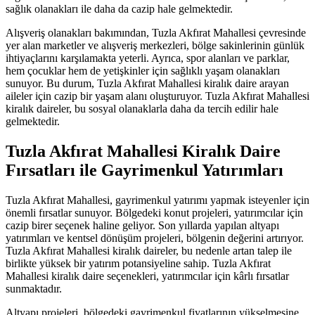
sağlık olanakları ile daha da cazip hale gelmektedir.
Alışveriş olanakları bakımından, Tuzla Akfırat Mahallesi çevresinde
yer alan marketler ve alışveriş merkezleri, bölge sakinlerinin günlük
ihtiyaçlarını karşılamakta yeterli. Ayrıca, spor alanları ve parklar,
hem çocuklar hem de yetişkinler için sağlıklı yaşam olanakları
sunuyor. Bu durum, Tuzla Akfırat Mahallesi kiralık daire arayan
aileler için cazip bir yaşam alanı oluşturuyor. Tuzla Akfırat Mahallesi
kiralık daireler, bu sosyal olanaklarla daha da tercih edilir hale
gelmektedir.
Tuzla Akfırat Mahallesi Kiralık Daire
Fırsatları ile Gayrimenkul Yatırımları
Tuzla Akfırat Mahallesi, gayrimenkul yatırımı yapmak isteyenler için
önemli fırsatlar sunuyor. Bölgedeki konut projeleri, yatırımcılar için
cazip birer seçenek haline geliyor. Son yıllarda yapılan altyapı
yatırımları ve kentsel dönüşüm projeleri, bölgenin değerini artırıyor.
Tuzla Akfırat Mahallesi kiralık daireler, bu nedenle artan talep ile
birlikte yüksek bir yatırım potansiyeline sahip. Tuzla Akfırat
Mahallesi kiralık daire seçenekleri, yatırımcılar için kârlı fırsatlar
sunmaktadır.
Altyapı projeleri, bölgedeki gayrimenkul fiyatlarının yükselmesine