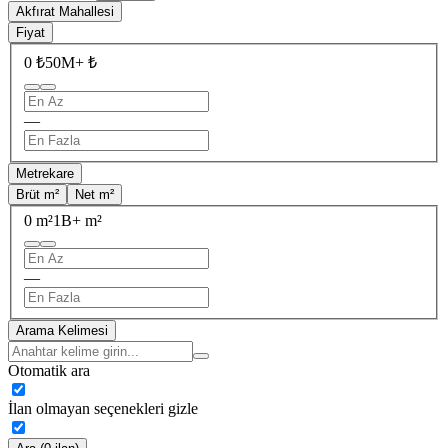
Akfırat Mahallesi
Fiyat
0 ₺
50M+ ₺
—
Metrekare
Brüt m²
Net m²
0 m²
1B+ m²
—
Arama Kelimesi
Otomatik ara
İlan olmayan seçenekleri gizle