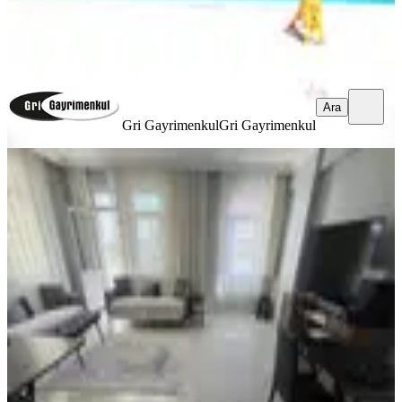
Gri Gayrimenkul
Gri Gayrimenkul
Ara
Ara
Gri Gayrimenkul
Gri Gayrimenkul
YENİ
Tuzla Postane Mahallesi Eşyalı
Kiralık
Tuzla, Postane Mahallesi
2+1
·
96 m²
·
2. Kat
·
03.08.2026
50.000 ₺
YILDIZ GAYRIMENKUL F.Ş.
Fatma Şimşek