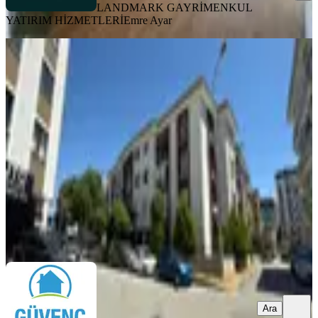
LANDMARK GAYRİMENKUL
YATIRIM HİZMETLERİ
Emre Ayar
YENİ
Güvenç'den Marmaray'a Yakın 2+1
Daire...
Tuzla, İstasyon Mahallesi
2+1
·
90 m²
·
2. Kat
·
05.08.2026
42.000 ₺
Güvenç Gayrimenkul
Okan Güvenç
Ara
Ara