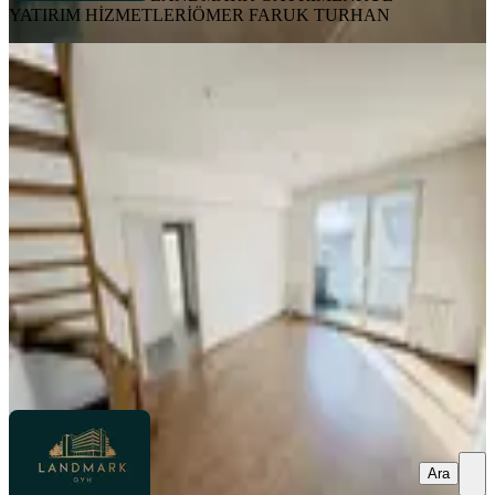
YATIRIM HİZMETLERİ
ÖMER FARUK TURHAN
YENİ
Anatolia City - Yetkili Emlak
Ofisinden - Kiralık 3+2 Dubleks
Tuzla, Yayla Mahallesi
4+1
·
140 m²
·
11. Kat
·
06.08.2026
52.500 ₺
LANDMARK GAYRİMENKUL YATIRIM HİZMETLERİ
Emre
Ayar
Ara
Ara