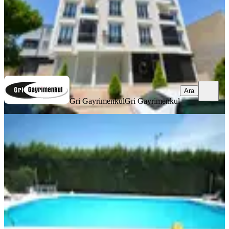
Gri Gayrimenkul
Gri Gayrimenkul
Ara
Ara
Gri Gayrimenkul
Gri Gayrimenkul
YENİ
Tuzla Site Havuzlu Otoparklı Villa
Tadında 3+1 Kiralık Daire
Tuzla, İstasyon Mahallesi
3+1
·
130 m²
·
Yüksek giriş
·
03.08.2026
60.000 ₺