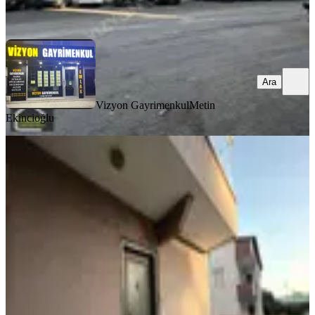
Ara
Ara
Vizyon Gayrimenkul
Metin
Ekincioğlu
YENİ
Landmark'tan Tuzla İçmelerde Eşyalı
Kiralık 2+1
Tuzla, İçmeler Mahallesi
2+1
·
90 m²
·
1. Kat
·
02.08.2026
37.500 ₺
LANDMARK GAYRİMENKUL YATIRIM