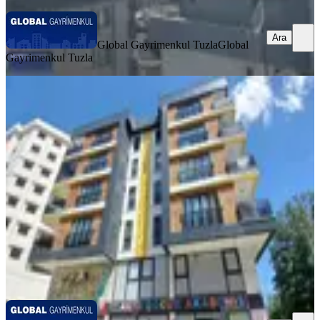
Ara
Global Gayrimenkul Tuzla
Global
Gayrimenkul Tuzla
BALKONLU
Globalden, Cami Mah'de Sahile
Yakın Ara Kat'da 2+1 Daire
Tuzla, Cami Mahallesi
2+1
·
85 m²
·
2. Kat
·
02.08.2026
47.000 ₺
Global Gayrimenkul Tuzla
Global Gayrimenkul Tuzla
Ara