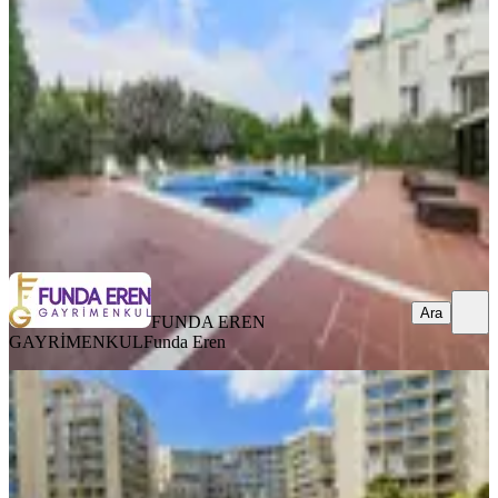
Tuzla, Aydınlı Mahallesi
1+1
·
90 m²
·
2. Kat
·
04.08.2026
40.000 ₺
FUNDA EREN GAYRİMENKUL
Funda Eren
Ara
Ara
FUNDA EREN
GAYRİMENKUL
Funda Eren
YENİ
Evora İstanbul Tuzla'da Havuz Cephe
Full Eşyalı 1+1
Tuzla, Aydıntepe Mahallesi