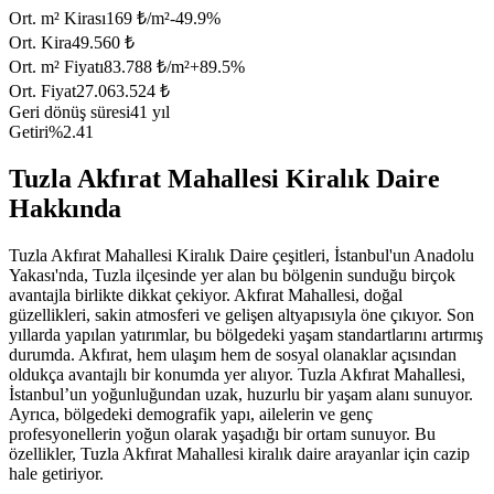
Ort. m² Kirası
169 ₺/m²
-49.9
%
Ort. Kira
49.560 ₺
Ort. m² Fiyatı
83.788 ₺/m²
+
89.5
%
Ort. Fiyat
27.063.524 ₺
Geri dönüş süresi
41 yıl
Getiri
%2.41
Tuzla Akfırat Mahallesi Kiralık Daire
Hakkında
Tuzla Akfırat Mahallesi Kiralık Daire çeşitleri, İstanbul'un Anadolu
Yakası'nda, Tuzla ilçesinde yer alan bu bölgenin sunduğu birçok
avantajla birlikte dikkat çekiyor. Akfırat Mahallesi, doğal
güzellikleri, sakin atmosferi ve gelişen altyapısıyla öne çıkıyor. Son
yıllarda yapılan yatırımlar, bu bölgedeki yaşam standartlarını artırmış
durumda. Akfırat, hem ulaşım hem de sosyal olanaklar açısından
oldukça avantajlı bir konumda yer alıyor. Tuzla Akfırat Mahallesi,
İstanbul’un yoğunluğundan uzak, huzurlu bir yaşam alanı sunuyor.
Ayrıca, bölgedeki demografik yapı, ailelerin ve genç
profesyonellerin yoğun olarak yaşadığı bir ortam sunuyor. Bu
özellikler, Tuzla Akfırat Mahallesi kiralık daire arayanlar için cazip
hale getiriyor.