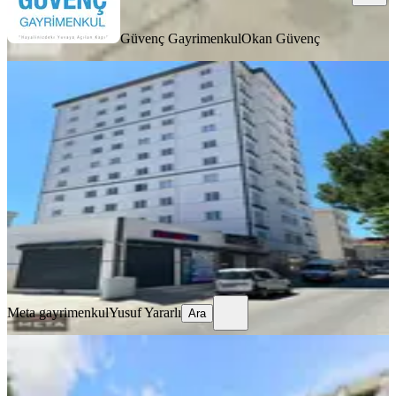
Güvenç Gayrimenkul
Okan Güvenç
YENİ
Meta'dan Tuzla Şifa Mh. 2+1 Kiralık
Ara Kat Daire
Tuzla, Mimar Sinan Mahallesi
2+1
·
95 m²
·
7. Kat
·
04.08.2026
27.000 ₺
Meta gayrimenkul
Yusuf Yararlı
Ara
Meta gayrimenkul
Yusuf Yararlı
Ara
YENİ
Tuzla Akdeniz Evleri 2katlı 2bloklu
Havuzlu Eşyalı Kiralık 1+1