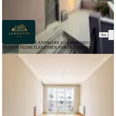
HİZMETLERİ
ÖMER FARUK TURHAN
Ara
Ara
LANDMARK GAYRİMENKUL
YATIRIM HİZMETLERİ
ÖMER FARUK TURHAN
YENİ
Tuzla Yayla Mahallesinde Site İçinde
Geniş Ve Masrafsız 3+1
Tuzla, Yayla Mahallesi
3+1
·
135 m²
·
3. Kat
·
02.08.2026
45.000 ₺