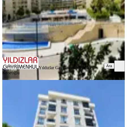
1+1
·
60 m²
·
1. Kat
·
04.08.2026
40.000 ₺
Yıldızlar Gayrimenkul
Mehmet Köseoğlu
Ara
Ara
Yıldızlar Gayrimenkul
Mehmet
Köseoğlu
YENİ
Mimarsinan Mahallesi'nde | Ulaşıma
Yakın | Kiralık Daire
Tuzla, Mimar Sinan Mahallesi
2+1
·
90 m²
·
2. Kat
·
03.08.2026
30.000 ₺