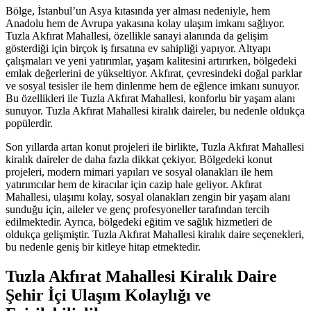
Bölge, İstanbul’un Asya kıtasında yer alması nedeniyle, hem
Anadolu hem de Avrupa yakasına kolay ulaşım imkanı sağlıyor.
Tuzla Akfırat Mahallesi, özellikle sanayi alanında da gelişim
gösterdiği için birçok iş fırsatına ev sahipliği yapıyor. Altyapı
çalışmaları ve yeni yatırımlar, yaşam kalitesini artırırken, bölgedeki
emlak değerlerini de yükseltiyor. Akfırat, çevresindeki doğal parklar
ve sosyal tesisler ile hem dinlenme hem de eğlence imkanı sunuyor.
Bu özellikleri ile Tuzla Akfırat Mahallesi, konforlu bir yaşam alanı
sunuyor. Tuzla Akfırat Mahallesi kiralık daireler, bu nedenle oldukça
popülerdir.
Son yıllarda artan konut projeleri ile birlikte, Tuzla Akfırat Mahallesi
kiralık daireler de daha fazla dikkat çekiyor. Bölgedeki konut
projeleri, modern mimari yapıları ve sosyal olanakları ile hem
yatırımcılar hem de kiracılar için cazip hale geliyor. Akfırat
Mahallesi, ulaşımı kolay, sosyal olanakları zengin bir yaşam alanı
sunduğu için, aileler ve genç profesyoneller tarafından tercih
edilmektedir. Ayrıca, bölgedeki eğitim ve sağlık hizmetleri de
oldukça gelişmiştir. Tuzla Akfırat Mahallesi kiralık daire seçenekleri,
bu nedenle geniş bir kitleye hitap etmektedir.
Tuzla Akfırat Mahallesi Kiralık Daire
Şehir İçi Ulaşım Kolaylığı ve