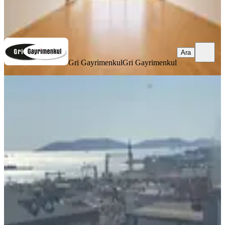
Gri Gayrimenkul
Gri Gayrimenkul
Ara
Ara
Gri Gayrimenkul
Gri Gayrimenkul
BALKONLU
Global'den, Marmaraya Yakın, Deniz
Mazaralı,bakımlı Daire
Tuzla, Aydıntepe Mahallesi
3+1
·
147 m²
·
5. Kat
·
02.08.2026
34.000 ₺
Global Gayrimenkul Tuzla
Global Gayrimenkul Tuzla
Ara