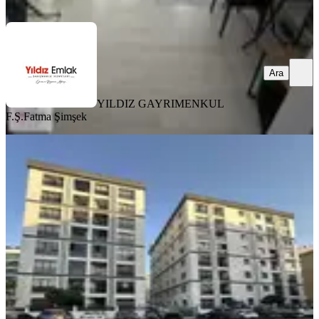
Ara
Ara
YILDIZ GAYRIMENKUL
F.Ş.
Fatma Şimşek
YENİ
Yakamoz Sitesinde Marinaya 300
Metre Mesafede Kiralık 2+1 Daire
Tuzla, İstasyon Mahallesi
2+1
·
90 m²
·
1. Kat
·
02.08.2026
50.000 ₺
Vizyon Gayrimenkul
Metin Ekincioğlu