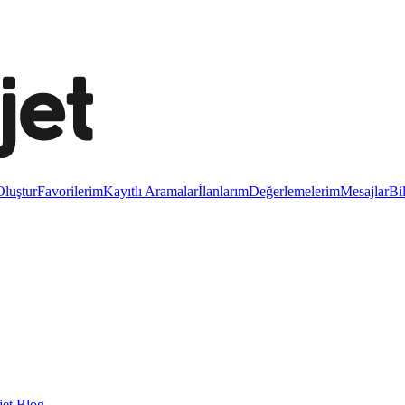
luştur
Favorilerim
Kayıtlı Aramalar
İlanlarım
Değerlemelerim
Mesajlar
Bi
et Blog