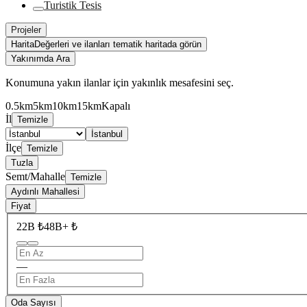
Turistik Tesis
Projeler
Harita
Değerleri ve ilanları tematik haritada görün
Yakınımda Ara
Konumuna yakın ilanlar için yakınlık mesafesini seç.
0.5km
5km
10km
15km
Kapalı
İl
Temizle
İstanbul
İlçe
Temizle
Tuzla
Semt/Mahalle
Temizle
Aydınlı Mahallesi
Fiyat
22B ₺
48B+ ₺
—
Oda Sayısı