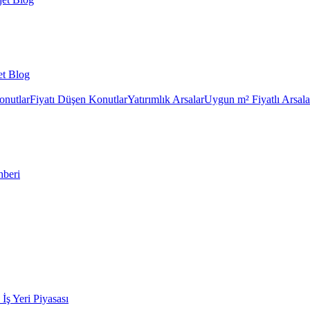
et Blog
onutlar
Fiyatı Düşen Konutlar
Yatırımlık Arsalar
Uygun m² Fiyatlı Arsala
hberi
k İş Yeri Piyasası