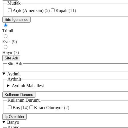
Mutfak
Açık (Amerikan)
(
5
)
Kapalı
(
11
)
Site İçerisinde
Tümü
Evet
(
9
)
Hayır
(
7
)
Site Adı
Site Adı
Aydınlı
Aydınlı
Aydınlı Mahallesi
Kullanım Durumu
Kullanım Durumu
Boş
(
14
)
Kiracı Oturuyor
(
2
)
İç Özellikler
Banyo
Banyo