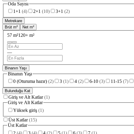
Oda Sayısı
1+1
(
4
)
2+1
(
10
)
3+1
(
2
)
Metrekare
Brüt m²
Net m²
57 m²
120+ m²
—
Binanın Yaşı
Binanın Yaşı
0 (Oturuma hazır)
(
2
)
3
(
1
)
4
(
2
)
6-10
(
3
)
11-15
(
7
)
Bulunduğu Kat
Giriş ve Alt Katlar
(
1
)
Giriş ve Alt Katlar
Yüksek giriş
(
1
)
Üst Katlar
(
15
)
Üst Katlar
2
(
4
)
3
(
4
)
4
(
2
)
5
(
1
)
6
(
3
)
7
(
1
)