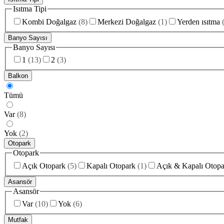
Isıtma Tipi
Kombi Doğalgaz
(
8
)
Merkezi Doğalgaz
(
1
)
Yerden ısıtma
Banyo Sayısı
Banyo Sayısı
1
(
13
)
2
(
3
)
Balkon
Tümü
Var
(
8
)
Yok
(
2
)
Otopark
Otopark
Açık Otopark
(
5
)
Kapalı Otopark
(
1
)
Açık & Kapalı Otopa
Asansör
Asansör
Var
(
10
)
Yok
(
6
)
Mutfak