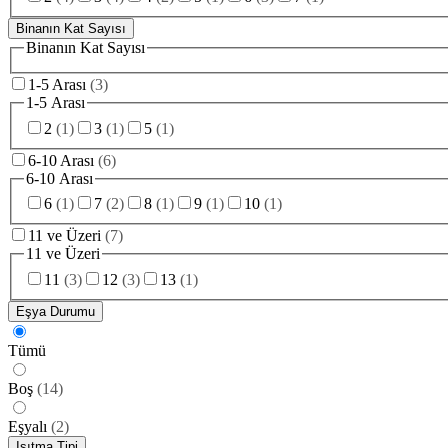
Binanın Kat Sayısı
Binanın Kat Sayısı
1-5 Arası
(
3
)
1-5 Arası
2
(
1
)
3
(
1
)
5
(
1
)
6-10 Arası
(
6
)
6-10 Arası
6
(
1
)
7
(
2
)
8
(
1
)
9
(
1
)
10
(
1
)
11 ve Üzeri
(
7
)
11 ve Üzeri
11
(
3
)
12
(
3
)
13
(
1
)
Eşya Durumu
Tümü
Boş
(
14
)
Eşyalı
(
2
)
Isıtma Tipi