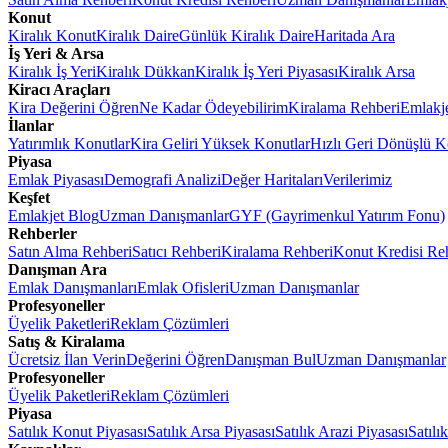
Konut
Kiralık Konut
Kiralık Daire
Günlük Kiralık Daire
Haritada Ara
İş Yeri & Arsa
Kiralık İş Yeri
Kiralık Dükkan
Kiralık İş Yeri Piyasası
Kiralık Arsa
Kiracı Araçları
Kira Değerini Öğren
Ne Kadar Ödeyebilirim
Kiralama Rehberi
Emlakj
İlanlar
Yatırımlık Konutlar
Kira Geliri Yüksek Konutlar
Hızlı Geri Dönüşlü K
Piyasa
Emlak Piyasası
Demografi Analizi
Değer Haritaları
Verilerimiz
Keşfet
Emlakjet Blog
Uzman Danışmanlar
GYF (Gayrimenkul Yatırım Fonu)
Rehberler
Satın Alma Rehberi
Satıcı Rehberi
Kiralama Rehberi
Konut Kredisi Re
Danışman Ara
Emlak Danışmanları
Emlak Ofisleri
Uzman Danışmanlar
Profesyoneller
Üyelik Paketleri
Reklam Çözümleri
Satış & Kiralama
Ücretsiz İlan Verin
Değerini Öğren
Danışman Bul
Uzman Danışmanlar
Profesyoneller
Üyelik Paketleri
Reklam Çözümleri
Piyasa
Satılık Konut Piyasası
Satılık Arsa Piyasası
Satılık Arazi Piyasası
Satılı