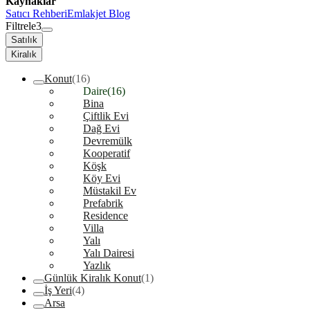
Kaynaklar
Satıcı Rehberi
Emlakjet Blog
Filtrele
3
Satılık
Kiralık
Konut
(16)
Daire
(16)
Bina
Çiftlik Evi
Dağ Evi
Devremülk
Kooperatif
Köşk
Köy Evi
Müstakil Ev
Prefabrik
Residence
Villa
Yalı
Yalı Dairesi
Yazlık
Günlük Kiralık Konut
(1)
İş Yeri
(4)
Arsa