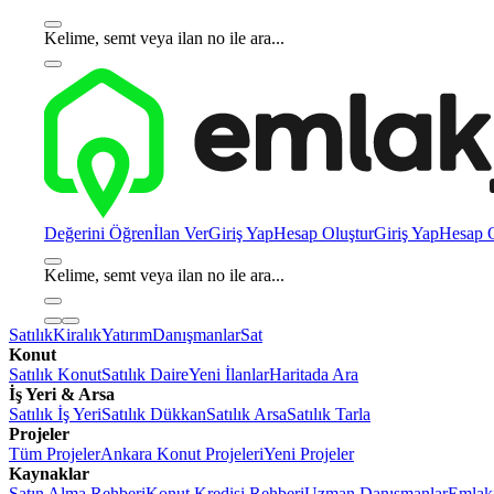
Kelime, semt veya ilan no ile ara...
Değerini Öğren
İlan Ver
Giriş Yap
Hesap Oluştur
Giriş Yap
Hesap O
Kelime, semt veya ilan no ile ara...
Satılık
Kiralık
Yatırım
Danışmanlar
Sat
Konut
Satılık Konut
Satılık Daire
Yeni İlanlar
Haritada Ara
İş Yeri & Arsa
Satılık İş Yeri
Satılık Dükkan
Satılık Arsa
Satılık Tarla
Projeler
Tüm Projeler
Ankara Konut Projeleri
Yeni Projeler
Kaynaklar
Satın Alma Rehberi
Konut Kredisi Rehberi
Uzman Danışmanlar
Emlakj