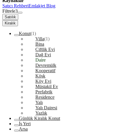
Kaynaklar
Satıcı Rehberi
Emlakjet Blog
Filtrele
3
Satılık
Kiralık
Konut
(1)
Villa
(1)
Bina
Çiftlik Evi
Dağ Evi
Daire
Devremülk
Kooperatif
Köşk
Köy Evi
Müstakil Ev
Prefabrik
Residence
Yalı
Yalı Dairesi
Yazlık
Günlük Kiralık Konut
İş Yeri
Arsa