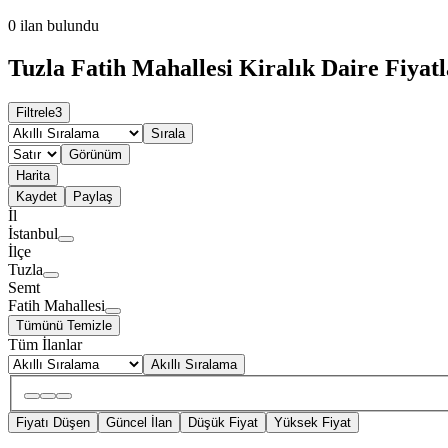
0
ilan bulundu
Tuzla Fatih Mahallesi Kiralık Daire Fiyatl
Filtrele
3
Sırala
Görünüm
Harita
Kaydet
Paylaş
İl
İstanbul
İlçe
Tuzla
Semt
Fatih Mahallesi
Tümünü Temizle
Tüm İlanlar
Akıllı Sıralama
Fiyatı Düşen
Güncel İlan
Düşük Fiyat
Yüksek Fiyat