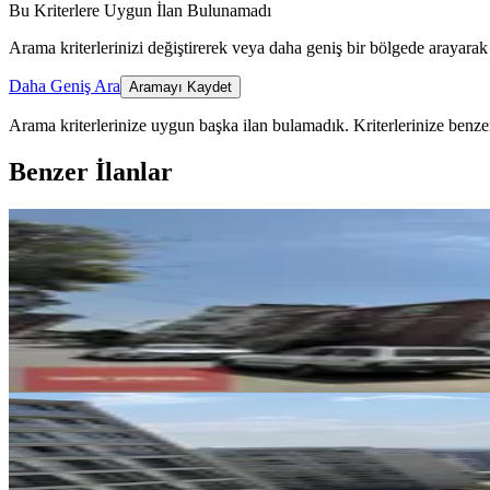
Bu Kriterlere Uygun İlan Bulunamadı
Arama kriterlerinizi değiştirerek veya daha geniş bir bölgede arayarak 
Daha Geniş Ara
Aramayı Kaydet
Arama kriterlerinize uygun başka ilan bulamadık.
Kriterlerinize benzer
Benzer İlanlar
YENİ
Tuzla Şifa Mahallesinde Merkez
Tuzla, Şifa Mahallesi
3+1
·
100 m²
·
Düz Giriş (Zemin)
·
07.08.
23.000 ₺
YENİ
Evora E Parselde Deniz Ve Hav
Tuzla, Aydıntepe Mahallesi