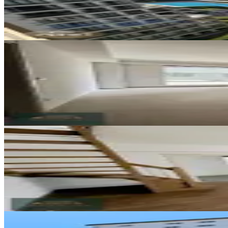
2+1
·
144 m²
·
8. Kat
·
06.08.2026
60.000 ₺
YENİ
Anatolıa Cıty Verandalı Kiralık
Tuzla, Yayla Mahallesi
2+1
·
100 m²
·
1. Kat
·
06.08.2026
39.900 ₺
YENİ
Anatolia City - Yetkili Emlak Of
Tuzla, Yayla Mahallesi
4+1
·
140 m²
·
11. Kat
·
06.08.2026
52.500 ₺
YENİ
Meta'dan Tuzla Şifa Mh. 2+1 Kir