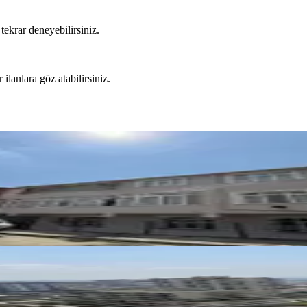
tekrar deneyebilirsiniz.
 ilanlara göz atabilirsiniz.
i Konum Kiralık 3+1 Daire
2026
uz Manzaralı Büyük 2+1