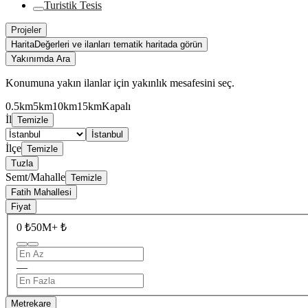
Turistik Tesis
Projeler
Harita
Değerleri ve ilanları tematik haritada görün
Yakınımda Ara
Konumuna yakın ilanlar için yakınlık mesafesini seç.
0.5km
5km
10km
15km
Kapalı
İl
Temizle
İstanbul
İlçe
Temizle
Tuzla
Semt/Mahalle
Temizle
Fatih Mahallesi
Fiyat
0 ₺
50M+ ₺
—
Metrekare