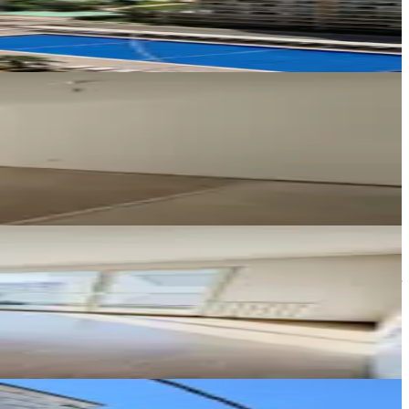
RİMENKUL YATIRIM HİZMETLERİ
ÖMER FARUK TURHAN
ANDMARK GAYRİMENKUL YATIRIM HİZMETLERİ
Emre Ayar
ra
Meta gayrimenkul
Yusuf Yararlı