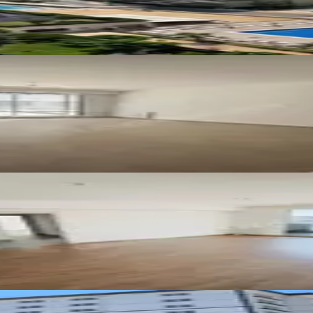
 2+1 ''landmark Gyh''
LANDMARK GAY
Ara
isinden - Kiralık 3+2 Dubleks
L
A
alık Ara Kat Daire