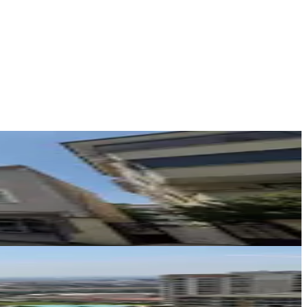
TASK YAŞAM GAYRİMENKUL
Emre Yarıcı
Ara
Nisi Gayrimenkul
Seher Çıtlak
Ara