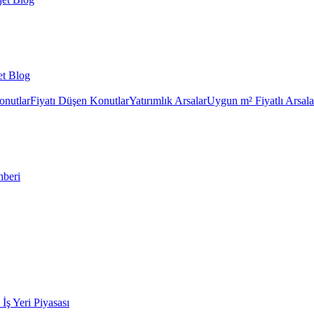
et Blog
onutlar
Fiyatı Düşen Konutlar
Yatırımlık Arsalar
Uygun m² Fiyatlı Arsala
hberi
k İş Yeri Piyasası