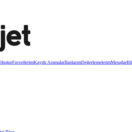
luştur
Favorilerim
Kayıtlı Aramalar
İlanlarım
Değerlemelerim
Mesajlar
Bi
et Blog