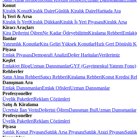
Konut
Kiralık Konut
Kiralık Daire
Günlük Kiralık Daire
Haritada Ara
İş Yeri & Arsa
Kiralık İş Yeri
Kiralık Dükkan
Kiralık İş Yeri Piyasası
Kiralık Arsa
Kiracı Araçları
Kira Değerini Öğren
Ne Kadar Ödeyebilirim
Kiralama Rehberi
Emlakj
İlanlar
Yatırımlık Konutlar
Kira Geliri Yüksek Konutlar
Hızlı Geri Dönüşlü K
Piyasa
Emlak Piyasası
Demografi Analizi
Değer Haritaları
Verilerimiz
Keşfet
Emlakjet Blog
Uzman Danışmanlar
GYF (Gayrimenkul Yatırım Fonu)
Rehberler
Satın Alma Rehberi
Satıcı Rehberi
Kiralama Rehberi
Konut Kredisi Re
Danışman Ara
Emlak Danışmanları
Emlak Ofisleri
Uzman Danışmanlar
Profesyoneller
Üyelik Paketleri
Reklam Çözümleri
Satış & Kiralama
Ücretsiz İlan Verin
Değerini Öğren
Danışman Bul
Uzman Danışmanlar
Profesyoneller
Üyelik Paketleri
Reklam Çözümleri
Piyasa
Satılık Konut Piyasası
Satılık Arsa Piyasası
Satılık Arazi Piyasası
Satılı