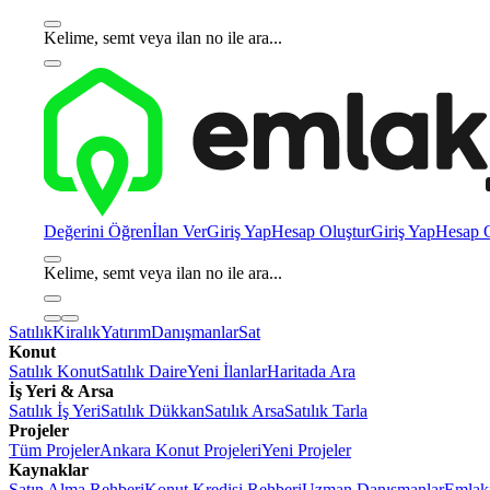
Kelime, semt veya ilan no ile ara...
Değerini Öğren
İlan Ver
Giriş Yap
Hesap Oluştur
Giriş Yap
Hesap O
Kelime, semt veya ilan no ile ara...
Satılık
Kiralık
Yatırım
Danışmanlar
Sat
Konut
Satılık Konut
Satılık Daire
Yeni İlanlar
Haritada Ara
İş Yeri & Arsa
Satılık İş Yeri
Satılık Dükkan
Satılık Arsa
Satılık Tarla
Projeler
Tüm Projeler
Ankara Konut Projeleri
Yeni Projeler
Kaynaklar
Satın Alma Rehberi
Konut Kredisi Rehberi
Uzman Danışmanlar
Emlakj