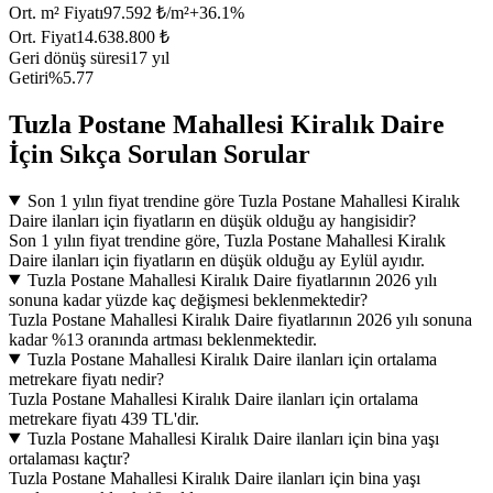
Ort. m² Fiyatı
97.592 ₺/m²
+
36.1
%
Ort. Fiyat
14.638.800 ₺
Geri dönüş süresi
17 yıl
Getiri
%5.77
Tuzla Postane Mahallesi Kiralık Daire
İçin Sıkça Sorulan Sorular
Son 1 yılın fiyat trendine göre Tuzla Postane Mahallesi Kiralık
Daire ilanları için fiyatların en düşük olduğu ay hangisidir?
Son 1 yılın fiyat trendine göre, Tuzla Postane Mahallesi Kiralık
Daire ilanları için fiyatların en düşük olduğu ay Eylül ayıdır.
Tuzla Postane Mahallesi Kiralık Daire fiyatlarının 2026 yılı
sonuna kadar yüzde kaç değişmesi beklenmektedir?
Tuzla Postane Mahallesi Kiralık Daire fiyatlarının 2026 yılı sonuna
kadar %13 oranında artması beklenmektedir.
Tuzla Postane Mahallesi Kiralık Daire ilanları için ortalama
metrekare fiyatı nedir?
Tuzla Postane Mahallesi Kiralık Daire ilanları için ortalama
metrekare fiyatı 439 TL'dir.
Tuzla Postane Mahallesi Kiralık Daire ilanları için bina yaşı
ortalaması kaçtır?
Tuzla Postane Mahallesi Kiralık Daire ilanları için bina yaşı