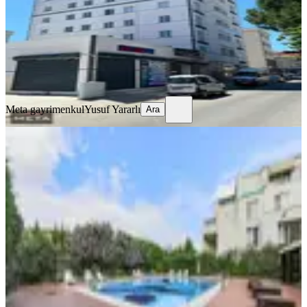
27.000 ₺
Meta gayrimenkul
Yusuf Yararlı
Ara
Meta gayrimenkul
Yusuf Yararlı
Ara
SİTE İÇİ
Tuzla Akdeniz Evleri 2katlı 2bloklu
Havuzlu Eşyalı Kiralık 1+1
Tuzla, Aydınlı Mahallesi
1+1
·
90 m²
·
2. Kat
·
04.08.2026
40.000 ₺
FUNDA EREN GAYRİMENKUL
Funda Eren