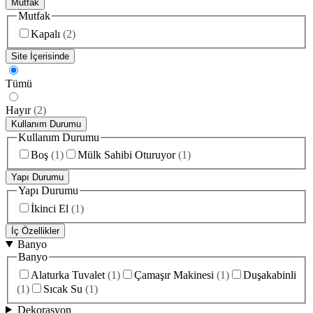
Mutfak
Mutfak
Kapalı
(
2
)
Site İçerisinde
Tümü
Hayır
(
2
)
Kullanım Durumu
Kullanım Durumu
Boş
(
1
)
Mülk Sahibi Oturuyor
(
1
)
Yapı Durumu
Yapı Durumu
İkinci El
(
1
)
İç Özellikler
Banyo
Banyo
Alaturka Tuvalet
(
1
)
Çamaşır Makinesi
(
1
)
Duşakabinli
(
1
)
Sıcak Su
(
1
)
Dekorasyon