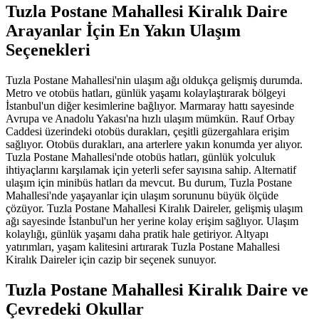
Tuzla Postane Mahallesi Kiralık Daire
Arayanlar İçin En Yakın Ulaşım
Seçenekleri
Tuzla Postane Mahallesi'nin ulaşım ağı oldukça gelişmiş durumda.
Metro ve otobüs hatları, günlük yaşamı kolaylaştırarak bölgeyi
İstanbul'un diğer kesimlerine bağlıyor. Marmaray hattı sayesinde
Avrupa ve Anadolu Yakası'na hızlı ulaşım mümkün. Rauf Orbay
Caddesi üzerindeki otobüs durakları, çeşitli güzergahlara erişim
sağlıyor. Otobüs durakları, ana arterlere yakın konumda yer alıyor.
Tuzla Postane Mahallesi'nde otobüs hatları, günlük yolculuk
ihtiyaçlarını karşılamak için yeterli sefer sayısına sahip. Alternatif
ulaşım için minibüs hatları da mevcut. Bu durum, Tuzla Postane
Mahallesi'nde yaşayanlar için ulaşım sorununu büyük ölçüde
çözüyor. Tuzla Postane Mahallesi Kiralık Daireler, gelişmiş ulaşım
ağı sayesinde İstanbul'un her yerine kolay erişim sağlıyor. Ulaşım
kolaylığı, günlük yaşamı daha pratik hale getiriyor. Altyapı
yatırımları, yaşam kalitesini artırarak Tuzla Postane Mahallesi
Kiralık Daireler için cazip bir seçenek sunuyor.
Tuzla Postane Mahallesi Kiralık Daire ve
Çevredeki Okullar