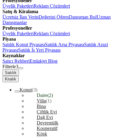
Profesyoneller
Üyelik Paketleri
Reklam Çözümleri
Satış & Kiralama
Ücretsiz İlan Verin
Değerini Öğren
Danışman Bul
Uzman
Danışmanlar
Profesyoneller
Üyelik Paketleri
Reklam Çözümleri
Piyasa
Satılık Konut Piyasası
Satılık Arsa Piyasası
Satılık Arazi
Piyasası
Satılık İş Yeri Piyasası
Kaynaklar
Satıcı Rehberi
Emlakjet Blog
Filtrele
3
Satılık
Kiralık
Konut
(3)
Daire
(2)
Villa
(1)
Bina
Çiftlik Evi
Dağ Evi
Devremülk
Kooperatif
Köşk