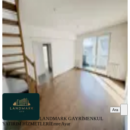
Anatolia City - Yetkili Emlak
Ofisinden - Kiralık 3+2 Dubleks
Tuzla, Yayla Mahallesi
4+1
·
140 m²
·
11. Kat
·
06.08.2026
52.500 ₺
LANDMARK GAYRİMENKUL YATIRIM HİZMETLERİ
Emre
Ayar
Ara
Ara
LANDMARK GAYRİMENKUL
YATIRIM HİZMETLERİ
Emre Ayar