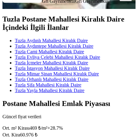
Gri Gayrimenkul
Gri Gayrimenkul
Tuzla Postane Mahallesi Kiralık Daire
İçindeki İlgili İlanlar
Tuzla Aydınlı Mahallesi Kiralık Daire
Tuzla Aydıntepe Mahallesi Kiralık Daire
Tuzla Cami Mahallesi Kiralık Daire
Tuzla Evliya Çelebi Mahallesi Kiralık Daire
Tuzla İçmeler Mahallesi Kiralık Daire
Tuzla İstasyon Mahallesi Kiralık Daire
Tuzla Mimar Sinan Mahallesi Kiralık Daire
Tuzla Orhanlı Mahallesi Kiralık Daire
Tuzla Şifa Mahallesi Kiralık Daire
Tuzla Yayla Mahallesi Kiralık Daire
Postane Mahallesi Emlak Piyasası
Güncel fiyat verileri
Ort. m² Kirası
469 ₺/m²
+
28.7
%
Ort. Kira
60.976 ₺