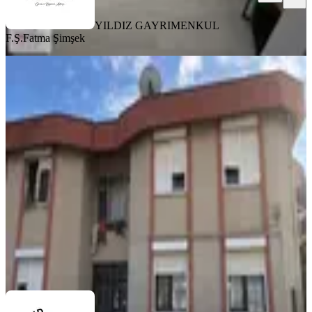
YILDIZ GAYRIMENKUL
F.Ş.
Fatma Şimşek
MANZARALI
İstanbul Tuzla Postane Mahallesi'nde
Keyifli Bahçekatı 2+1 - Konut Veya
Ofis Fırsatı!
Tuzla, Postane Mahallesi
2+1
·
100 m²
·
Bahçe katı
·
05.12.2024
50.000 ₺
HND TUZLA GAYRİMENKUL
Hande Kocaman
Ara