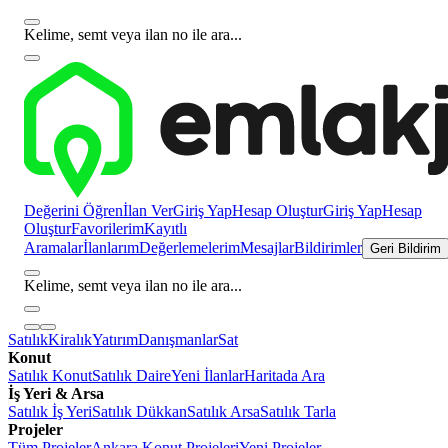
Kelime, semt veya ilan no ile ara...
Değerini Öğren
İlan Ver
Giriş Yap
Hesap Oluştur
Giriş Yap
Hesap
Oluştur
Favorilerim
Kayıtlı
Aramalar
İlanlarım
Değerlemelerim
Mesajlar
Bildirimler
Geri Bildirim
Kelime, semt veya ilan no ile ara...
Satılık
Kiralık
Yatırım
Danışmanlar
Sat
Konut
Satılık Konut
Satılık Daire
Yeni İlanlar
Haritada Ara
İş Yeri & Arsa
Satılık İş Yeri
Satılık Dükkan
Satılık Arsa
Satılık Tarla
Projeler
Tüm Projeler
Ankara Konut Projeleri
Yeni Projeler