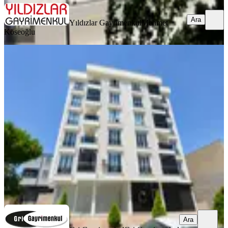
Ara
Yıldızlar Gayrimenkul
Mehmet
Köseoğlu
MANZARALI
Mimarsinan Mahallesi'nde | Ulaşıma
Yakın | Kiralık Daire
Tuzla, Mimar Sinan Mahallesi
2+1
·
90 m²
·
2. Kat
·
03.08.2026
30.000 ₺
Gri Gayrimenkul
Gri Gayrimenkul
Ara
Ara