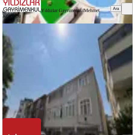
Ara
Yıldızlar Gayrimenkul
Mehmet
Köseoğlu
YENİ
Tuzla Şifa Mahallesinde Merkezi
Konum Kiralık 3+1 Daire
Tuzla, Şifa Mahallesi
3+1
·
100 m²
·
Düz Giriş (Zemin)
·
07.08.2026
23.000 ₺
TASK YAŞAM GAYRİMENKUL
Emre Yarıcı
Ara