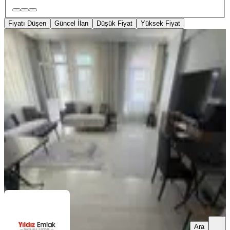
Fiyatı Düşen
Güncel İlan
Düşük Fiyat
Yüksek Fiyat
EŞYALI
Tuzla Postane Mahallesi Eşyalı
Kiralık
Tuzla, Postane Mahallesi
2+1
·
96 m²
·
2. Kat
·
03.08.2026
50.000 ₺
YILDIZ GAYRIMENKUL F.Ş.
Fatma Şimşek
Ara
Ara