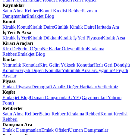
Kaynaklar
Satın Alma Rehberi
Konut Kredisi Rehberi
Uzman
Danışmanlar
Emlakjet Blog
Konut
Kiralık Konut
Kiralık Daire
Günlük Kiralık Daire
Haritada Ara
İş Yeri & Arsa
Kiralık İş Yeri
Kiralık Dükkan
Kiralık İş Yeri Piyasası
Kiralık Arsa
Kiracı Araçları
Kira Değerini Öğren
Ne Kadar Ödeyebilirim
Kiralama
Rehberi
Emlakjet Blog
İlanlar
Yatırımlık Konutlar
Kira Geliri Yüksek Konutlar
Hızlı Geri Dönüşlü
Konutlar
Fiyatı Düşen Konutlar
Yatırımlık Arsalar
Uygun m² Fiyatlı
Arsalar
Piyasa
Emlak Piyasası
Demografi Analizi
Değer Haritaları
Verilerimiz
Keşfet
Emlakjet Blog
Uzman Danışmanlar
GYF (Gayrimenkul Yatırım
Fonu)
Rehberler
Satın Alma Rehberi
Satıcı Rehberi
Kiralama Rehberi
Konut Kredisi
Rehberi
Danışman Ara
Emlak Danışmanları
Emlak Ofisleri
Uzman Danışmanlar