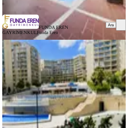
Ara
Ara
FUNDA EREN
GAYRİMENKUL
Funda Eren
SİTE İÇİ
Evora İstanbul Tuzla'da Havuz Cephe
Full Eşyalı 1+1
Tuzla, Aydıntepe Mahallesi
1+1
·
60 m²
·
1. Kat
·
04.08.2026
40.000 ₺
Yıldızlar Gayrimenkul
Mehmet Köseoğlu
Ara