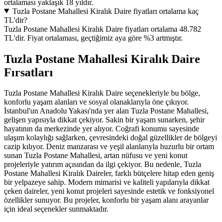
ortalaması yaklaşık 18 yıldır.
Tuzla Postane Mahallesi Kiralık Daire fiyatları ortalama kaç
TL'dir?
Tuzla Postane Mahallesi Kiralık Daire fiyatları ortalama 48.782
TL'dir. Fiyat ortalaması, geçtiğimiz aya göre %3 artmıştır.
Tuzla Postane Mahallesi Kiralık Daire
Fırsatları
Tuzla Postane Mahallesi Kiralık Daire seçenekleriyle bu bölge,
konforlu yaşam alanları ve sosyal olanaklarıyla öne çıkıyor.
İstanbul'un Anadolu Yakası'nda yer alan Tuzla Postane Mahallesi,
gelişen yapısıyla dikkat çekiyor. Sakin bir yaşam sunarken, şehir
hayatının da merkezinde yer alıyor. Coğrafi konumu sayesinde
ulaşım kolaylığı sağlarken, çevresindeki doğal güzellikler de bölgeyi
cazip kılıyor. Deniz manzarası ve yeşil alanlarıyla huzurlu bir ortam
sunan Tuzla Postane Mahallesi, artan nüfusu ve yeni konut
projeleriyle yatırım açısından da ilgi çekiyor. Bu nedenle, Tuzla
Postane Mahallesi Kiralık Daireler, farklı bütçelere hitap eden geniş
bir yelpazeye sahip. Modern mimarisi ve kaliteli yapılarıyla dikkat
çeken daireler, yeni konut projeleri sayesinde estetik ve fonksiyonel
özellikler sunuyor. Bu projeler, konforlu bir yaşam alanı arayanlar
için ideal seçenekler sunmaktadır.