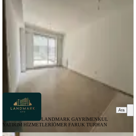
Anatolıa Cıty Verandalı Kiralık 2+1
''landmark Gyh''
Tuzla, Yayla Mahallesi
2+1
·
100 m²
·
1. Kat
·
06.08.2026
39.900 ₺
LANDMARK GAYRİMENKUL YATIRIM
HİZMETLERİ
ÖMER FARUK TURHAN
Ara
Ara
LANDMARK GAYRİMENKUL
YATIRIM HİZMETLERİ
ÖMER FARUK TURHAN
YENİ