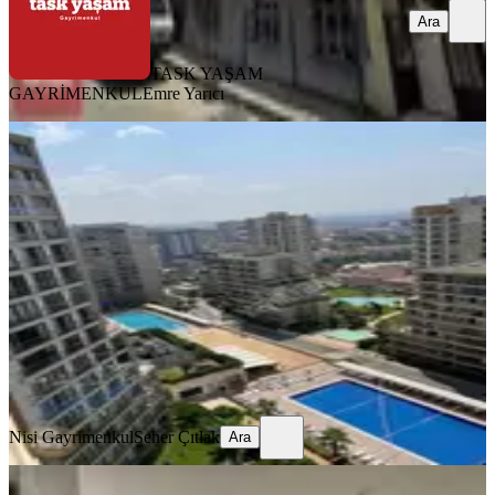
Ara
TASK YAŞAM
GAYRİMENKUL
Emre Yarıcı
YENİ
Evora E Parselde Deniz Ve Havuz
Manzaralı Büyük 2+1
Tuzla, Aydıntepe Mahallesi
2+1
·
144 m²
·
8. Kat
·
06.08.2026
60.000 ₺
Nisi Gayrimenkul
Seher Çıtlak
Ara
Nisi Gayrimenkul
Seher Çıtlak
Ara
YENİ