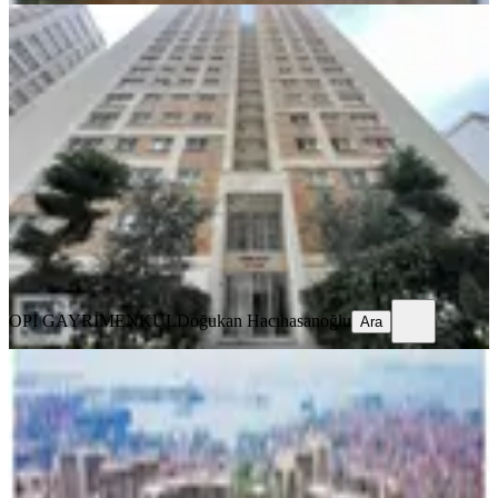
SİTE İÇİ
Dumankaya Lokum Evlerde Kiralık
3+1 Arakat Daire
Tuzla, Aydınlı Mahallesi
3.5+1
·
156 m²
·
5. Kat
·
09.08.2026
52.000 ₺
OPİ GAYRİMENKUL
Doğukan Hacıhasanoğlu
Ara
OPİ GAYRİMENKUL
Doğukan Hacıhasanoğlu
Ara
SİTE İÇİ
Evora İstanbul'da Kiralık 1+1 Deniz
Manzaralı Balkonlu Daire
Tuzla, Aydıntepe Mahallesi
1+1
·
70 m²
·
12. Kat
·
08.08.2026