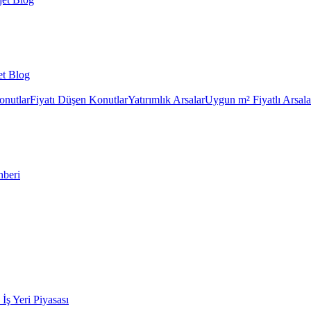
et Blog
onutlar
Fiyatı Düşen Konutlar
Yatırımlık Arsalar
Uygun m² Fiyatlı Arsala
hberi
k İş Yeri Piyasası