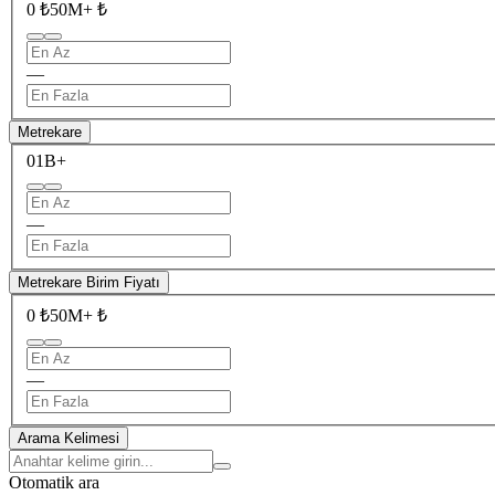
0 ₺
50M+ ₺
—
Metrekare
0
1B+
—
Metrekare Birim Fiyatı
0 ₺
50M+ ₺
—
Arama Kelimesi
Otomatik ara