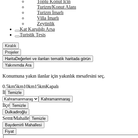
Toplu Konut İçin
Turizm/Konut Alanı
Turizm İmarlı
Villa İmarlı
Zeytinlik
Kat Karşılığı Arsa
Turistik Tesis
Kiralık
Projeler
Harita
Değerleri ve ilanları tematik haritada görün
Yakınımda Ara
Konumuna yakın ilanlar için yakınlık mesafesini seç.
0.5km
5km
10km
15km
Kapalı
İl
Temizle
Kahramanmaraş
İlçe
Temizle
Dulkadiroğlu
Semt/Mahalle
Temizle
Baydemirli Mahallesi
Fiyat