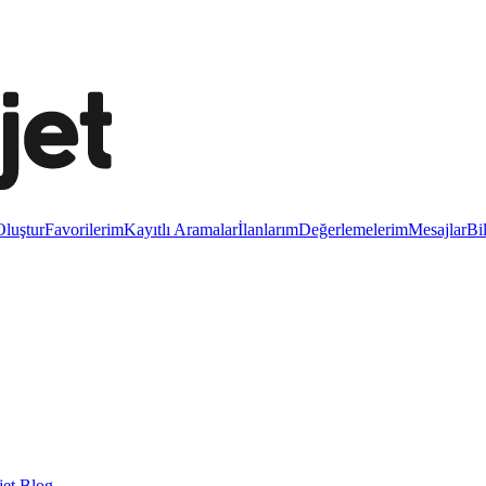
luştur
Favorilerim
Kayıtlı Aramalar
İlanlarım
Değerlemelerim
Mesajlar
Bi
et Blog