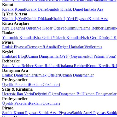
Konut
Kiralık Konut
Kiralık Daire
Günlük Kiralık Daire
Haritada Ara
İş Yeri & Arsa
Kiralık İş Yeri
Kiralık Dükkan
Kiralık İş Yeri Piyasası
Kiralık Arsa
Kiracı Araçları
Kira Değerini Öğren
Ne Kadar Ödeyebilirim
Kiralama Rehberi
Emlakj
İlanlar
Yatırımlık Konutlar
Kira Geliri Yüksek Konutlar
Hızlı Geri Dönüşlü K
Piyasa
Emlak Piyasası
Demografi Analizi
Değer Haritaları
Verilerimiz
Keşfet
Emlakjet Blog
Uzman Danışmanlar
GYF (Gayrimenkul Yatırım Fonu)
Rehberler
Satın Alma Rehberi
Satıcı Rehberi
Kiralama Rehberi
Konut Kredisi Re
Danışman Ara
Emlak Danışmanları
Emlak Ofisleri
Uzman Danışmanlar
Profesyoneller
Üyelik Paketleri
Reklam Çözümleri
Satış & Kiralama
Ücretsiz İlan Verin
Değerini Öğren
Danışman Bul
Uzman Danışmanlar
Profesyoneller
Üyelik Paketleri
Reklam Çözümleri
Piyasa
Satılık Konut Piyasası
Satılık Arsa Piyasası
Satılık Arazi Piyasası
Satılı