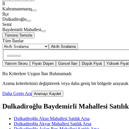
İl
Kahramanmaraş
İlçe
Dulkadiroğlu
Semt
Baydemirli Mahallesi
Tümünü Temizle
Tüm İlanlar
Akıllı Sıralama
Yatırım Skoru
Fiyatı Düşen
Güncel İlan
Düşük Fiyat
Yüksek Fiyat
Bu Kriterlere Uygun İlan Bulunamadı
Arama kriterlerinizi değiştirerek veya daha geniş bir bölgede arayarak 
Daha Geniş Ara
Aramayı Kaydet
Dulkadiroğlu Baydemirli Mahallesi Satılık A
Dulkadiroğlu Aksu Mahallesi Satılık Arsa
Dulkadiroğlu Akyar Mahallesi Satılık Arsa
Dulkadiroğlu Aslan Bey Mahallesi Satılık Arsa