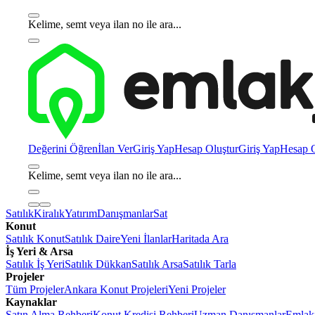
Kelime, semt veya ilan no ile ara...
Değerini Öğren
İlan Ver
Giriş Yap
Hesap Oluştur
Giriş Yap
Hesap O
Kelime, semt veya ilan no ile ara...
Satılık
Kiralık
Yatırım
Danışmanlar
Sat
Konut
Satılık Konut
Satılık Daire
Yeni İlanlar
Haritada Ara
İş Yeri & Arsa
Satılık İş Yeri
Satılık Dükkan
Satılık Arsa
Satılık Tarla
Projeler
Tüm Projeler
Ankara Konut Projeleri
Yeni Projeler
Kaynaklar
Satın Alma Rehberi
Konut Kredisi Rehberi
Uzman Danışmanlar
Emlakj