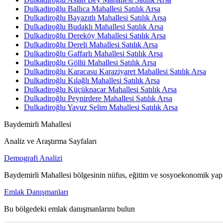
Dulkadiroğlu Ballıca Mahallesi Satılık Arsa
Dulkadiroğlu Bayazıtlı Mahallesi Satılık Arsa
Dulkadiroğlu Budaklı Mahallesi Satılık Arsa
Dulkadiroğlu Dereköy Mahallesi Satılık Arsa
Dulkadiroğlu Dereli Mahallesi Satılık Arsa
Dulkadiroğlu Gaffarlı Mahallesi Satılık Arsa
Dulkadiroğlu Göllü Mahallesi Satılık Arsa
Dulkadiroğlu Karacasu Karaziyaret Mahallesi Satılık Arsa
Dulkadiroğlu Kılağlı Mahallesi Satılık Arsa
Dulkadiroğlu Küçüknacar Mahallesi Satılık Arsa
Dulkadiroğlu Peynirdere Mahallesi Satılık Arsa
Dulkadiroğlu Yavuz Selim Mahallesi Satılık Arsa
Baydemirli Mahallesi
Analiz ve Araştırma Sayfaları
Demografi Analizi
Baydemirli Mahallesi bölgesinin nüfus, eğitim ve sosyoekonomik yapı
Emlak Danışmanları
Bu bölgedeki emlak danışmanlarını bulun