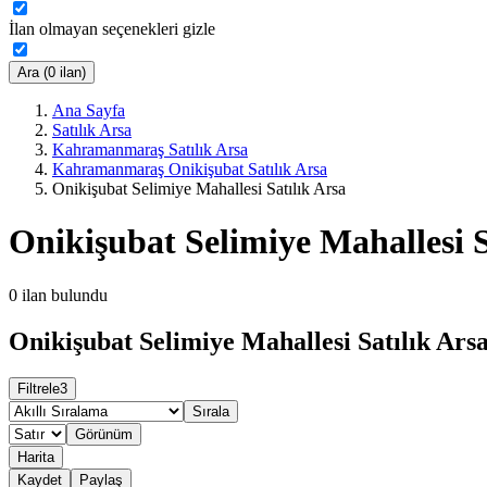
İlan olmayan seçenekleri gizle
Ara (0 ilan)
Ana Sayfa
Satılık Arsa
Kahramanmaraş Satılık Arsa
Kahramanmaraş Onikişubat Satılık Arsa
Onikişubat Selimiye Mahallesi Satılık Arsa
Onikişubat Selimiye Mahallesi S
0
ilan bulundu
Onikişubat Selimiye Mahallesi Satılık Arsa
Filtrele
3
Sırala
Görünüm
Harita
Kaydet
Paylaş