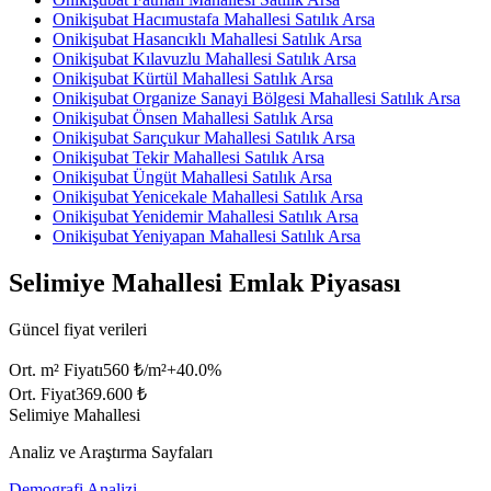
Onikişubat Hacımustafa Mahallesi Satılık Arsa
Onikişubat Hasancıklı Mahallesi Satılık Arsa
Onikişubat Kılavuzlu Mahallesi Satılık Arsa
Onikişubat Kürtül Mahallesi Satılık Arsa
Onikişubat Organize Sanayi Bölgesi Mahallesi Satılık Arsa
Onikişubat Önsen Mahallesi Satılık Arsa
Onikişubat Sarıçukur Mahallesi Satılık Arsa
Onikişubat Tekir Mahallesi Satılık Arsa
Onikişubat Üngüt Mahallesi Satılık Arsa
Onikişubat Yenicekale Mahallesi Satılık Arsa
Onikişubat Yenidemir Mahallesi Satılık Arsa
Onikişubat Yeniyapan Mahallesi Satılık Arsa
Selimiye Mahallesi Emlak Piyasası
Güncel fiyat verileri
Ort. m² Fiyatı
560 ₺/m²
+
40.0
%
Ort. Fiyat
369.600 ₺
Selimiye Mahallesi
Analiz ve Araştırma Sayfaları
Demografi Analizi