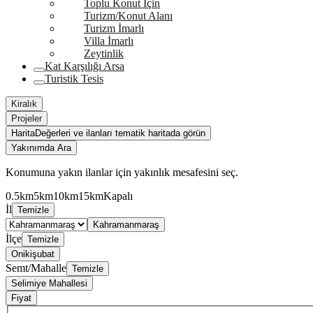
Toplu Konut İçin
Turizm/Konut Alanı
Turizm İmarlı
Villa İmarlı
Zeytinlik
Kat Karşılığı Arsa
Turistik Tesis
Kiralık
Projeler
Harita
Değerleri ve ilanları tematik haritada görün
Yakınımda Ara
Konumuna yakın ilanlar için yakınlık mesafesini seç.
0.5km
5km
10km
15km
Kapalı
İl
Temizle
Kahramanmaraş
İlçe
Temizle
Onikişubat
Semt/Mahalle
Temizle
Selimiye Mahallesi
Fiyat