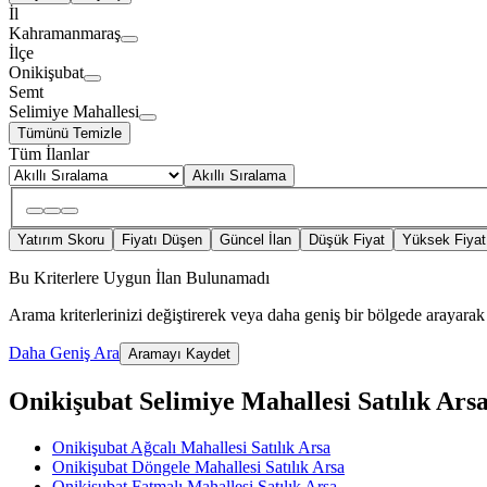
İl
Kahramanmaraş
İlçe
Onikişubat
Semt
Selimiye Mahallesi
Tümünü Temizle
Tüm İlanlar
Akıllı Sıralama
Yatırım Skoru
Fiyatı Düşen
Güncel İlan
Düşük Fiyat
Yüksek Fiyat
Bu Kriterlere Uygun İlan Bulunamadı
Arama kriterlerinizi değiştirerek veya daha geniş bir bölgede arayarak 
Daha Geniş Ara
Aramayı Kaydet
Onikişubat Selimiye Mahallesi Satılık Arsa 
Onikişubat Ağcalı Mahallesi Satılık Arsa
Onikişubat Döngele Mahallesi Satılık Arsa
Onikişubat Fatmalı Mahallesi Satılık Arsa