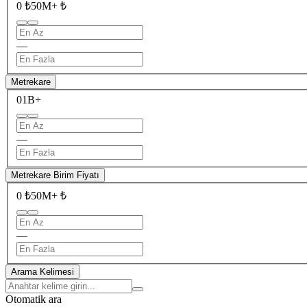
0 ₺
50M+ ₺
—
Metrekare
0
1B+
—
Metrekare Birim Fiyatı
0 ₺
50M+ ₺
—
Arama Kelimesi
Otomatik ara