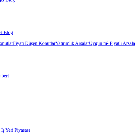
et Blog
onutlar
Fiyatı Düşen Konutlar
Yatırımlık Arsalar
Uygun m² Fiyatlı Arsala
hberi
k İş Yeri Piyasası