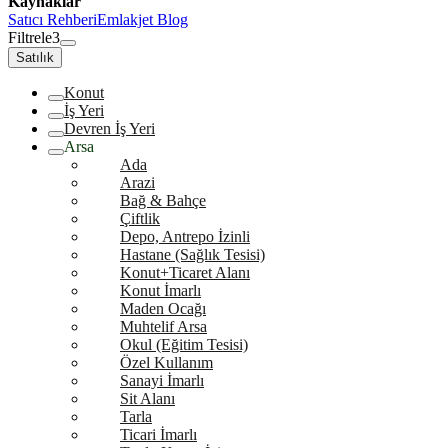
Kaynaklar
Satıcı Rehberi
Emlakjet Blog
Filtrele
3
Satılık
Konut
İş Yeri
Devren İş Yeri
Arsa
Ada
Arazi
Bağ & Bahçe
Çiftlik
Depo, Antrepo İzinli
Hastane (Sağlık Tesisi)
Konut+Ticaret Alanı
Konut İmarlı
Maden Ocağı
Muhtelif Arsa
Okul (Eğitim Tesisi)
Özel Kullanım
Sanayi İmarlı
Sit Alanı
Tarla
Ticari İmarlı