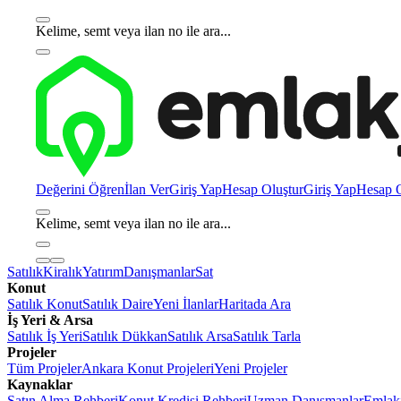
Kelime, semt veya ilan no ile ara...
Değerini Öğren
İlan Ver
Giriş Yap
Hesap Oluştur
Giriş Yap
Hesap O
Kelime, semt veya ilan no ile ara...
Satılık
Kiralık
Yatırım
Danışmanlar
Sat
Konut
Satılık Konut
Satılık Daire
Yeni İlanlar
Haritada Ara
İş Yeri & Arsa
Satılık İş Yeri
Satılık Dükkan
Satılık Arsa
Satılık Tarla
Projeler
Tüm Projeler
Ankara Konut Projeleri
Yeni Projeler
Kaynaklar
Satın Alma Rehberi
Konut Kredisi Rehberi
Uzman Danışmanlar
Emlakj