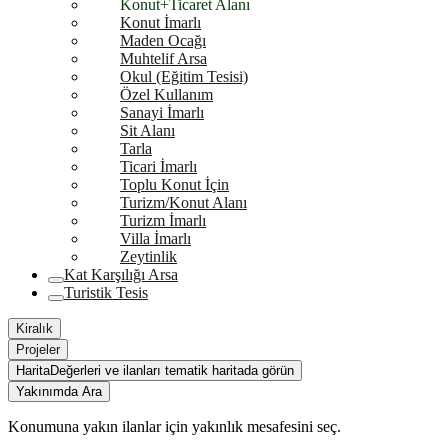
Konut+Ticaret Alanı
Konut İmarlı
Maden Ocağı
Muhtelif Arsa
Okul (Eğitim Tesisi)
Özel Kullanım
Sanayi İmarlı
Sit Alanı
Tarla
Ticari İmarlı
Toplu Konut İçin
Turizm/Konut Alanı
Turizm İmarlı
Villa İmarlı
Zeytinlik
Kat Karşılığı Arsa
Turistik Tesis
Kiralık
Projeler
Harita
Değerleri ve ilanları tematik haritada görün
Yakınımda Ara
Konumuna yakın ilanlar için yakınlık mesafesini seç.