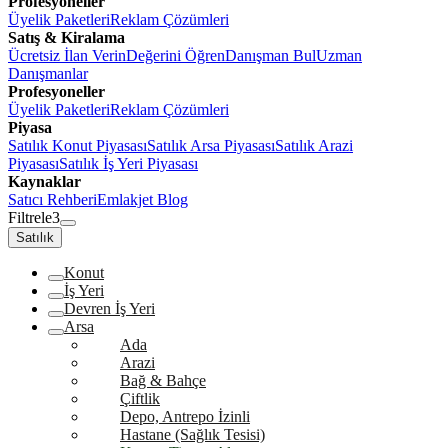
Profesyoneller
Üyelik Paketleri
Reklam Çözümleri
Satış & Kiralama
Ücretsiz İlan Verin
Değerini Öğren
Danışman Bul
Uzman
Danışmanlar
Profesyoneller
Üyelik Paketleri
Reklam Çözümleri
Piyasa
Satılık Konut Piyasası
Satılık Arsa Piyasası
Satılık Arazi
Piyasası
Satılık İş Yeri Piyasası
Kaynaklar
Satıcı Rehberi
Emlakjet Blog
Filtrele
3
Satılık
Konut
İş Yeri
Devren İş Yeri
Arsa
Ada
Arazi
Bağ & Bahçe
Çiftlik
Depo, Antrepo İzinli
Hastane (Sağlık Tesisi)