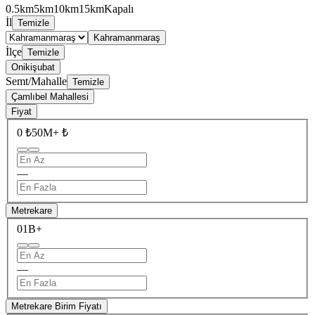
0.5km
5km
10km
15km
Kapalı
İl
Temizle
Kahramanmaraş
İlçe
Temizle
Onikişubat
Semt/Mahalle
Temizle
Çamlıbel Mahallesi
Fiyat
0 ₺
50M+ ₺
—
Metrekare
0
1B+
—
Metrekare Birim Fiyatı