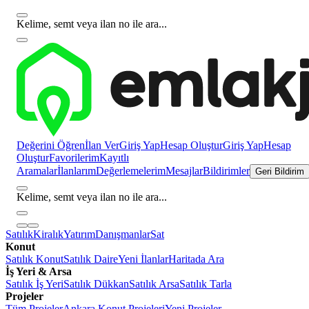
Kelime, semt veya ilan no ile ara...
Değerini Öğren
İlan Ver
Giriş Yap
Hesap Oluştur
Giriş Yap
Hesap
Oluştur
Favorilerim
Kayıtlı
Aramalar
İlanlarım
Değerlemelerim
Mesajlar
Bildirimler
Geri Bildirim
Kelime, semt veya ilan no ile ara...
Satılık
Kiralık
Yatırım
Danışmanlar
Sat
Konut
Satılık Konut
Satılık Daire
Yeni İlanlar
Haritada Ara
İş Yeri & Arsa
Satılık İş Yeri
Satılık Dükkan
Satılık Arsa
Satılık Tarla
Projeler
Tüm Projeler
Ankara Konut Projeleri
Yeni Projeler