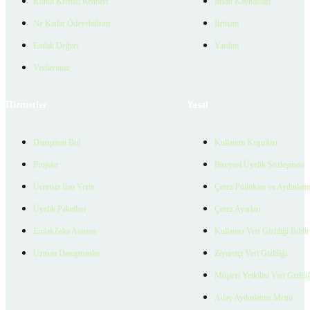
Konut Kredisi Rehberi
İnsan Kaynakları
Ne Kadar Ödeyebilirim
İletişim
Emlak Değeri
Yardım
Verilerimiz
Hizmetler
Yasal
Danışman Bul
Kullanım Koşulları
Projeler
Bireysel Üyelik Sözleşmesi
Ücretsiz İlan Verin
Çerez Politikası ve Aydınlat
Üyelik Paketleri
Çerez Ayarları
EmlakZeka Asistan
Kullanıcı Veri Gizliliği Bildi
Uzman Danışmanlar
Ziyaretçi Veri Gizliliği
Müşteri Yetkilisi Veri Gizlili
Aday Aydınlatma Metni