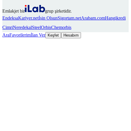
Emlakjet bir
grup şirketidir.
Endeksa
Kariyer.net
İşin Olsun
Sigortam.net
Arabam.com
Hangikredi
Cimri
Neredekal
SteelOrbis
Chemorbis
Ara
Favorilerim
İlan Ver
Keşfet
Hesabım