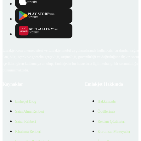
İNDİRİN
PLAY STORE
'dan
İNDİRİN
APP GALLERY
'den
İNDİRİN
Emlakjet.com internet sitesi ve Emlakjet mobil uygulamalarında kullanıcılar tarafından sağlana
ilan, bilgi, içerik ve görselin gerçekliği, orijinalliği, güvenilirliği ve doğruluğuna ilişkin soru
içerikleri giren kullanıcıya ait olup, Emlakjet'in bu hususlarla ilgili herhangi bir sorumluluğu
bulunmamaktadır.
Kaynaklar
Emlakjet Hakkında
Emlakjet Blog
Hakkımızda
Satın Alma Rehberi
Ödüllerimiz
Satıcı Rehberi
Reklam Çözümleri
Kiralama Rehberi
Kurumsal Materyaller