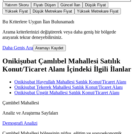
Yatırım Skoru
Fiyatı Düşen
Güncel İlan
Düşük Fiyat
Yüksek Fiyat
Düşük Metrekare Fiyat
Yüksek Metrekare Fiyat
Bu Kriterlere Uygun İlan Bulunamadı
Arama kriterlerinizi değiştirerek veya daha geniş bir bölgede
arayarak tekrar deneyebilirsiniz.
Daha Geniş Ara
Aramayı Kaydet
Onikişubat Çamlıbel Mahallesi Satılık
Konut/Ticaret Alanı İçindeki İlgili İlanlar
Onikişubat Hayrullah Mahallesi Satılık Konut/Ticaret Alanı
Onikişubat Tekerek Mahallesi Satılık Konut/Ticaret Alanı
Onikişubat Üngüt Mahallesi Satılık Konut/Ticaret Alanı
Çamlıbel Mahallesi
Analiz ve Araştırma Sayfaları
Demografi Analizi
Çamlıbel Mahallesi bölgesinin nüfus, eğitim ve sosyoekonomik