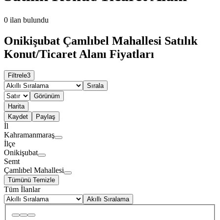
0
ilan bulundu
Onikişubat Çamlıbel Mahallesi Satılık
Konut/Ticaret Alanı Fiyatları
Filtrele
3
Sırala
Görünüm
Harita
Kaydet
Paylaş
İl
Kahramanmaraş
İlçe
Onikişubat
Semt
Çamlıbel Mahallesi
Tümünü Temizle
Tüm İlanlar
Akıllı Sıralama