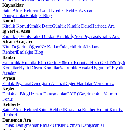
Kaynaklar
Satın Alma Rehberi
Konut Kredisi Rehberi
Uzman
Danışmanlar
Emlakjet Blog
Konut
Kiralık Konut
Kiralık Daire
Günlük Kiralık Daire
Haritada Ara
İş Yeri & Arsa
Kiralık İş Yeri
Kiralık Dükkan
Kiralık İş Yeri Piyasası
Kiralık Arsa
Kiracı Araçları
Kira Değerini Öğren
Ne Kadar Ödeyebilirim
Kiralama
Rehberi
Emlakjet Blog
İlanlar
Yatırımlık Konutlar
Kira Geliri Yüksek Konutlar
Hızlı Geri Dönüşlü
Konutlar
Fiyatı Düşen Konutlar
Yatırımlık Arsalar
Uygun m² Fiyatlı
Arsalar
Piyasa
Emlak Piyasası
Demografi Analizi
Değer Haritaları
Verilerimiz
Keşfet
Emlakjet Blog
Uzman Danışmanlar
GYF (Gayrimenkul Yatırım
Fonu)
Rehberler
Satın Alma Rehberi
Satıcı Rehberi
Kiralama Rehberi
Konut Kredisi
Rehberi
Danışman Ara
Emlak Danışmanları
Emlak Ofisleri
Uzman Danışmanlar