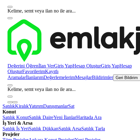
Kelime, semt veya ilan no ile ara...
Değerini Öğren
İlan Ver
Giriş Yap
Hesap Oluştur
Giriş Yap
Hesap
Oluştur
Favorilerim
Kayıtlı
Aramalar
İlanlarım
Değerlemelerim
Mesajlar
Bildirimler
Geri Bildirim
Kelime, semt veya ilan no ile ara...
Satılık
Kiralık
Yatırım
Danışmanlar
Sat
Konut
Satılık Konut
Satılık Daire
Yeni İlanlar
Haritada Ara
İş Yeri & Arsa
Satılık İş Yeri
Satılık Dükkan
Satılık Arsa
Satılık Tarla
Projeler
Tüm Projeler
Ankara Konut Projeleri
Yeni Projeler