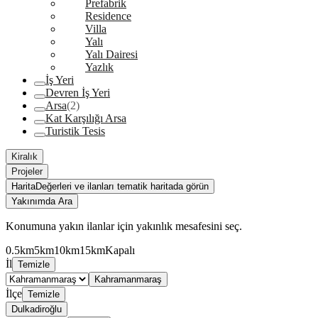
Prefabrik
Residence
Villa
Yalı
Yalı Dairesi
Yazlık
İş Yeri
Devren İş Yeri
Arsa
(2)
Kat Karşılığı Arsa
Turistik Tesis
Kiralık
Projeler
Harita
Değerleri ve ilanları tematik haritada görün
Yakınımda Ara
Konumuna yakın ilanlar için yakınlık mesafesini seç.
0.5km
5km
10km
15km
Kapalı
İl
Temizle
Kahramanmaraş
İlçe
Temizle
Dulkadiroğlu