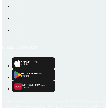
Emlakjet © 2006-2026
APP STORE
'dan
İNDİRİN
PLAY STORE
'dan
İNDİRİN
APP GALLERY
'den
İNDİRİN
Emlakjet.com internet sitesi ve Emlakjet mobil uygulamalarında kullanıcılar tarafından sağlana
ilan, bilgi, içerik ve görselin gerçekliği, orijinalliği, güvenilirliği ve doğruluğuna ilişkin soru