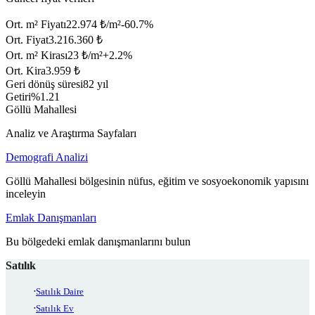
Ort. m² Fiyatı
22.974 ₺/m²
-60.7
%
Ort. Fiyat
3.216.360 ₺
Ort. m² Kirası
23 ₺/m²
+
2.2
%
Ort. Kira
3.959 ₺
Geri dönüş süresi
82 yıl
Getiri
%1.21
Göllü Mahallesi
Analiz ve Araştırma Sayfaları
Demografi Analizi
Göllü Mahallesi bölgesinin nüfus, eğitim ve sosyoekonomik yapısını
inceleyin
Emlak Danışmanları
Bu bölgedeki emlak danışmanlarını bulun
Satılık
Satılık Daire
Satılık Ev