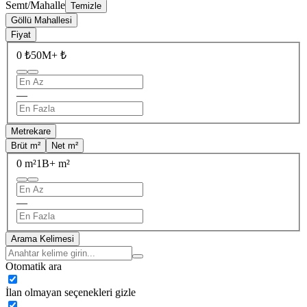
Semt/Mahalle
Temizle
Göllü Mahallesi
Fiyat
0 ₺
50M+ ₺
—
Metrekare
Brüt m²
Net m²
0 m²
1B+ m²
—
Arama Kelimesi
Otomatik ara
İlan olmayan seçenekleri gizle