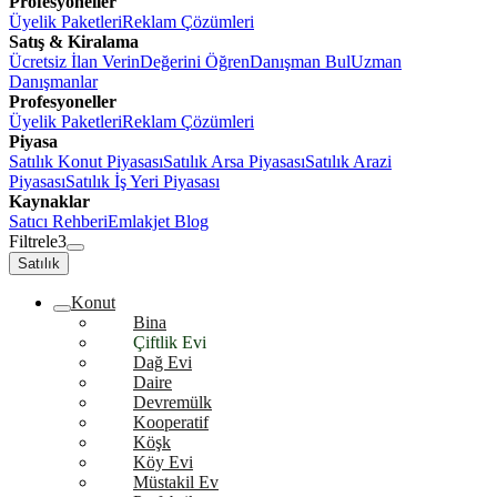
Profesyoneller
Üyelik Paketleri
Reklam Çözümleri
Satış & Kiralama
Ücretsiz İlan Verin
Değerini Öğren
Danışman Bul
Uzman
Danışmanlar
Profesyoneller
Üyelik Paketleri
Reklam Çözümleri
Piyasa
Satılık Konut Piyasası
Satılık Arsa Piyasası
Satılık Arazi
Piyasası
Satılık İş Yeri Piyasası
Kaynaklar
Satıcı Rehberi
Emlakjet Blog
Filtrele
3
Satılık
Konut
Bina
Çiftlik Evi
Dağ Evi
Daire
Devremülk
Kooperatif
Köşk
Köy Evi
Müstakil Ev