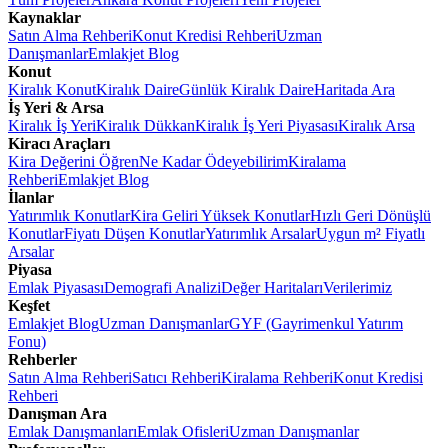
Kaynaklar
Satın Alma Rehberi
Konut Kredisi Rehberi
Uzman
Danışmanlar
Emlakjet Blog
Konut
Kiralık Konut
Kiralık Daire
Günlük Kiralık Daire
Haritada Ara
İş Yeri & Arsa
Kiralık İş Yeri
Kiralık Dükkan
Kiralık İş Yeri Piyasası
Kiralık Arsa
Kiracı Araçları
Kira Değerini Öğren
Ne Kadar Ödeyebilirim
Kiralama
Rehberi
Emlakjet Blog
İlanlar
Yatırımlık Konutlar
Kira Geliri Yüksek Konutlar
Hızlı Geri Dönüşlü
Konutlar
Fiyatı Düşen Konutlar
Yatırımlık Arsalar
Uygun m² Fiyatlı
Arsalar
Piyasa
Emlak Piyasası
Demografi Analizi
Değer Haritaları
Verilerimiz
Keşfet
Emlakjet Blog
Uzman Danışmanlar
GYF (Gayrimenkul Yatırım
Fonu)
Rehberler
Satın Alma Rehberi
Satıcı Rehberi
Kiralama Rehberi
Konut Kredisi
Rehberi
Danışman Ara
Emlak Danışmanları
Emlak Ofisleri
Uzman Danışmanlar