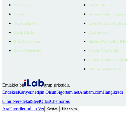
Danışman Bul
Kullanım Koşulları
Projeler
Bireysel Üyelik Sözleşmesi
Ücretsiz İlan Verin
Çerez Politikası ve Aydınlat
Üyelik Paketleri
Çerez Ayarları
EmlakZeka Asistan
Kullanıcı Veri Gizliliği Bildi
Uzman Danışmanlar
Ziyaretçi Veri Gizliliği
Müşteri Yetkilisi Veri Gizlili
Aday Aydınlatma Metni
Emlakjet bir
grup şirketidir.
Endeksa
Kariyer.net
İşin Olsun
Sigortam.net
Arabam.com
Hangikredi
Cimri
Neredekal
SteelOrbis
Chemorbis
Ara
Favorilerim
İlan Ver
Keşfet
Hesabım