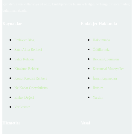
içerikleri giren kullanıcıya ait olup, Emlakjet'in bu hususlarla ilgili herhangi bir sorumluluğu
bulunmamaktadır.
Kaynaklar
Emlakjet Hakkında
Emlakjet Blog
Hakkımızda
Satın Alma Rehberi
Ödüllerimiz
Satıcı Rehberi
Reklam Çözümleri
Kiralama Rehberi
Kurumsal Materyaller
Konut Kredisi Rehberi
İnsan Kaynakları
Ne Kadar Ödeyebilirim
İletişim
Emlak Değeri
Yardım
Verilerimiz
Hizmetler
Yasal