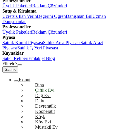
Profesyoneller
Üyelik Paketleri
Reklam Çözümleri
Satış & Kiralama
Ücretsiz İlan Verin
Değerini Öğren
Danışman Bul
Uzman
Danışmanlar
Profesyoneller
Üyelik Paketleri
Reklam Çözümleri
Piyasa
Satılık Konut Piyasası
Satılık Arsa Piyasası
Satılık Arazi
Piyasası
Satılık İş Yeri Piyasası
Kaynaklar
Satıcı Rehberi
Emlakjet Blog
Filtrele
3
Satılık
Konut
Bina
Çiftlik Evi
Dağ Evi
Daire
Devremülk
Kooperatif
Köşk
Köy Evi
Müstakil Ev