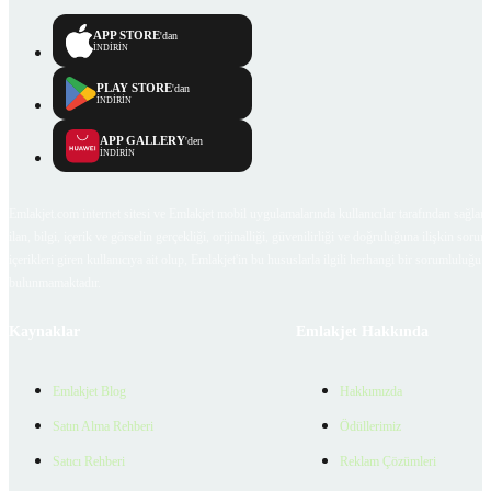
APP STORE
'dan
İNDİRİN
PLAY STORE
'dan
İNDİRİN
APP GALLERY
'den
İNDİRİN
Emlakjet.com internet sitesi ve Emlakjet mobil uygulamalarında kullanıcılar tarafından sağlana
ilan, bilgi, içerik ve görselin gerçekliği, orijinalliği, güvenilirliği ve doğruluğuna ilişkin soru
içerikleri giren kullanıcıya ait olup, Emlakjet'in bu hususlarla ilgili herhangi bir sorumluluğu
bulunmamaktadır.
Kaynaklar
Emlakjet Hakkında
Emlakjet Blog
Hakkımızda
Satın Alma Rehberi
Ödüllerimiz
Satıcı Rehberi
Reklam Çözümleri