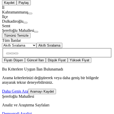
Kaydet
Paylaş
İl
Kahramanmaraş
İlçe
Dulkadiroğlu
Semt
Şerefoğlu Mahallesi
Tümünü Temizle
Tüm İlanlar
Akıllı Sıralama
Fiyatı Düşen
Güncel İlan
Düşük Fiyat
Yüksek Fiyat
Bu Kriterlere Uygun İlan Bulunamadı
Arama kriterlerinizi değiştirerek veya daha geniş bir bölgede
arayarak tekrar deneyebilirsiniz.
Daha Geniş Ara
Aramayı Kaydet
Şerefoğlu Mahallesi
Analiz ve Araştırma Sayfaları
Demografi Analizi