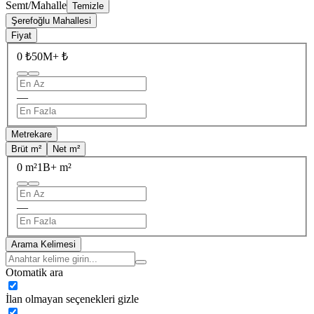
Semt/Mahalle
Temizle
Şerefoğlu Mahallesi
Fiyat
0 ₺
50M+ ₺
—
Metrekare
Brüt m²
Net m²
0 m²
1B+ m²
—
Arama Kelimesi
Otomatik ara
İlan olmayan seçenekleri gizle