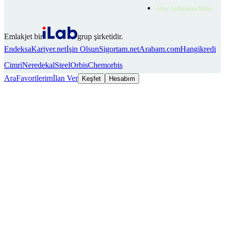
Aday Aydınlatma Metni
Emlakjet bir
grup şirketidir.
Endeksa
Kariyer.net
İşin Olsun
Sigortam.net
Arabam.com
Hangikredi
Cimri
Neredekal
SteelOrbis
Chemorbis
Ara
Favorilerim
İlan Ver
Keşfet
Hesabım