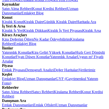
Kaynaklar
Satın Alma Rehberi
Konut Kredisi Rehberi
Uzman
Danışmanlar
Emlakjet Blog
Konut
Kiralık Konut
Kiralık Daire
Günlük Kiralık Daire
Haritada Ara
İş Yeri & Arsa
Kiralık İş Yeri
Kiralık Dükkan
Kiralık İş Yeri Piyasası
Kiralık Arsa
Kiracı Araçları
Kira Değerini Öğren
Ne Kadar Ödeyebilirim
Kiralama
Rehberi
Emlakjet Blog
İlanlar
Yatırımlık Konutlar
Kira Geliri Yüksek Konutlar
Hızlı Geri Dönüşlü
Konutlar
Fiyatı Düşen Konutlar
Yatırımlık Arsalar
Uygun m² Fiyatlı
Arsalar
Piyasa
Emlak Piyasası
Demografi Analizi
Değer Haritaları
Verilerimiz
Keşfet
Emlakjet Blog
Uzman Danışmanlar
GYF (Gayrimenkul Yatırım
Fonu)
Rehberler
Satın Alma Rehberi
Satıcı Rehberi
Kiralama Rehberi
Konut Kredisi
Rehberi
Danışman Ara
Emlak Danışmanları
Emlak Ofisleri
Uzman Danışmanlar