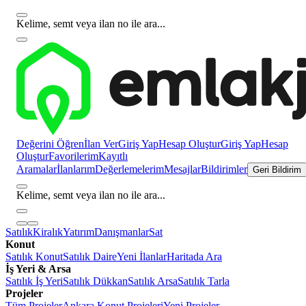
Kelime, semt veya ilan no ile ara...
Değerini Öğren
İlan Ver
Giriş Yap
Hesap Oluştur
Giriş Yap
Hesap
Oluştur
Favorilerim
Kayıtlı
Aramalar
İlanlarım
Değerlemelerim
Mesajlar
Bildirimler
Geri Bildirim
Kelime, semt veya ilan no ile ara...
Satılık
Kiralık
Yatırım
Danışmanlar
Sat
Konut
Satılık Konut
Satılık Daire
Yeni İlanlar
Haritada Ara
İş Yeri & Arsa
Satılık İş Yeri
Satılık Dükkan
Satılık Arsa
Satılık Tarla
Projeler
Tüm Projeler
Ankara Konut Projeleri
Yeni Projeler