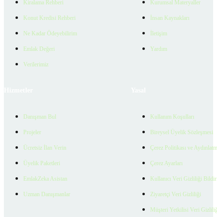
Kiralama Rehberi
Kurumsal Materyaller
Konut Kredisi Rehberi
İnsan Kaynakları
Ne Kadar Ödeyebilirim
İletişim
Emlak Değeri
Yardım
Verilerimiz
Hizmetler
Yasal
Danışman Bul
Kullanım Koşulları
Projeler
Bireysel Üyelik Sözleşmesi
Ücretsiz İlan Verin
Çerez Politikası ve Aydınlat
Üyelik Paketleri
Çerez Ayarları
EmlakZeka Asistan
Kullanıcı Veri Gizliliği Bildi
Uzman Danışmanlar
Ziyaretçi Veri Gizliliği
Müşteri Yetkilisi Veri Gizlili