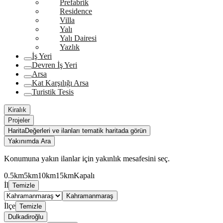
Prefabrik
Residence
Villa
Yalı
Yalı Dairesi
Yazlık
İş Yeri
Devren İş Yeri
Arsa
Kat Karşılığı Arsa
Turistik Tesis
Kiralık
Projeler
Harita
Değerleri ve ilanları tematik haritada görün
Yakınımda Ara
Konumuna yakın ilanlar için yakınlık mesafesini seç.
0.5km
5km
10km
15km
Kapalı
İl
Temizle
Kahramanmaraş
İlçe
Temizle
Dulkadiroğlu