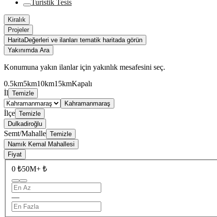
Turistik Tesis
Kiralık
Projeler
Harita
Değerleri ve ilanları tematik haritada görün
Yakınımda Ara
Konumuna yakın ilanlar için yakınlık mesafesini seç.
0.5km
5km
10km
15km
Kapalı
İl
Temizle
Kahramanmaraş
İlçe
Temizle
Dulkadiroğlu
Semt/Mahalle
Temizle
Namık Kemal Mahallesi
Fiyat
0 ₺
50M+ ₺
—