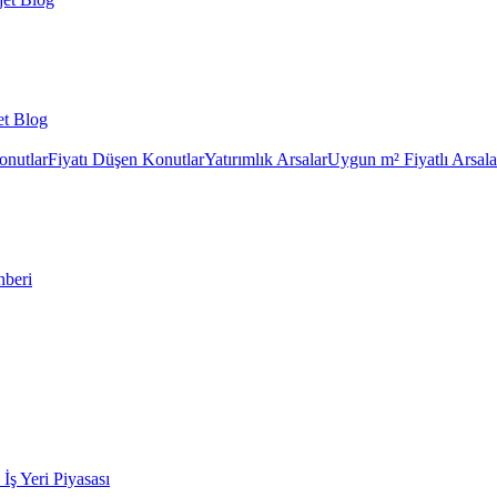
et Blog
onutlar
Fiyatı Düşen Konutlar
Yatırımlık Arsalar
Uygun m² Fiyatlı Arsala
hberi
k İş Yeri Piyasası