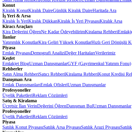
Konut
Kiralık Konut
Kiralık Daire
Günlük Kiralık Daire
Haritada Ara
İş Yeri & Arsa
Kiralık İş Yeri
Kiralık Dükkan
Kiralık İş Yeri Piyasası
Kiralık Arsa
Kiracı Araçları
Kira Değerini Öğren
Ne Kadar Ödeyebilirim
Kiralama Rehberi
Emlakj
İlanlar
Yatırımlık Konutlar
Kira Geliri Yüksek Konutlar
Hızlı Geri Dönüşlü K
Piyasa
Emlak Piyasası
Demografi Analizi
Değer Haritaları
Verilerimiz
Keşfet
Emlakjet Blog
Uzman Danışmanlar
GYF (Gayrimenkul Yatırım Fonu)
Rehberler
Satın Alma Rehberi
Satıcı Rehberi
Kiralama Rehberi
Konut Kredisi Re
Danışman Ara
Emlak Danışmanları
Emlak Ofisleri
Uzman Danışmanlar
Profesyoneller
Üyelik Paketleri
Reklam Çözümleri
Satış & Kiralama
Ücretsiz İlan Verin
Değerini Öğren
Danışman Bul
Uzman Danışmanlar
Profesyoneller
Üyelik Paketleri
Reklam Çözümleri
Piyasa
Satılık Konut Piyasası
Satılık Arsa Piyasası
Satılık Arazi Piyasası
Satılı