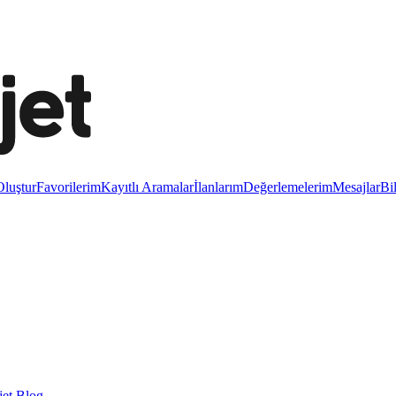
luştur
Favorilerim
Kayıtlı Aramalar
İlanlarım
Değerlemelerim
Mesajlar
Bi
et Blog