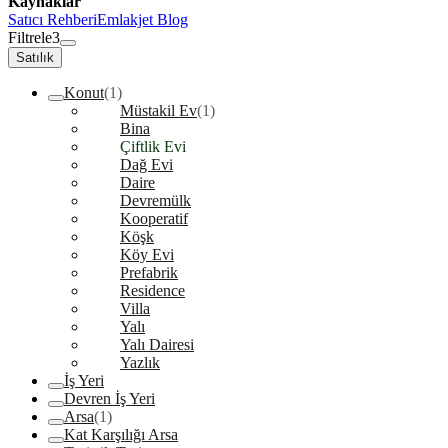
Kaynaklar
Satıcı Rehberi
Emlakjet Blog
Filtrele
3
Satılık
Konut
(1)
Müstakil Ev
(1)
Bina
Çiftlik Evi
Dağ Evi
Daire
Devremülk
Kooperatif
Köşk
Köy Evi
Prefabrik
Residence
Villa
Yalı
Yalı Dairesi
Yazlık
İş Yeri
Devren İş Yeri
Arsa
(1)
Kat Karşılığı Arsa