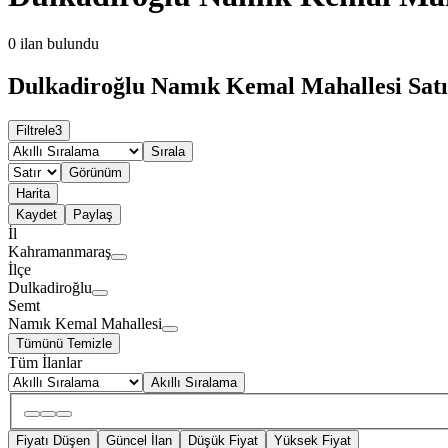
0
ilan bulundu
Dulkadiroğlu Namık Kemal Mahallesi Satılı
Filtrele
3
Sırala
Görünüm
Harita
Kaydet
Paylaş
İl
Kahramanmaraş
İlçe
Dulkadiroğlu
Semt
Namık Kemal Mahallesi
Tümünü Temizle
Tüm İlanlar
Akıllı Sıralama
Fiyatı Düşen
Güncel İlan
Düşük Fiyat
Yüksek Fiyat