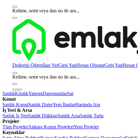
Kelime, semt veya ilan no ile ara...
Değerini Öğren
İlan Ver
Giriş Yap
Hesap Oluştur
Giriş Yap
Hesap O
Kelime, semt veya ilan no ile ara...
Satılık
Kiralık
Yatırım
Danışmanlar
Sat
Konut
Satılık Konut
Satılık Daire
Yeni İlanlar
Haritada Ara
İş Yeri & Arsa
Satılık İş Yeri
Satılık Dükkan
Satılık Arsa
Satılık Tarla
Projeler
Tüm Projeler
Ankara Konut Projeleri
Yeni Projeler
Kaynaklar
Satın Alma Rehberi
Konut Kredisi Rehberi
Uzman Danışmanlar
Emlakj