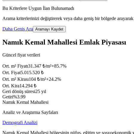
Bu Kriterlere Uygun İlan Bulunamadı
Arama kriterlerinizi değiştirerek veya daha geniş bir bölgede arayarak 
Daha Geniş Ara
Aramayı Kaydet
Namık Kemal Mahallesi Emlak Piyasası
Güncel fiyat verileri
Ort. m² Fiyatı
31.347 ₺/m²
+
85.7
%
Ort. Fiyat
5.015.520 ₺
Ort. m² Kirası
104 ₺/m²
+
24.2
%
Ort. Kira
14.294 ₺
Geri dönüş süresi
25 yıl
Getiri
%3.99
Namık Kemal Mahallesi
Analiz ve Araştırma Sayfaları
Demografi Analizi
Namık Kemal Mahallesi bölgesinin nüfus, eğitim ve sosyoekonomik ya