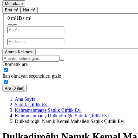
Metrekare
Brüt m²
Net m²
0 m²
1B+ m²
—
Arama Kelimesi
Otomatik ara
İlan olmayan seçenekleri gizle
Ara (0 ilan)
Ana Sayfa
Satılık Çiftlik Evi
Kahramanmaraş Satılık Çiftlik Evi
Kahramanmaraş Dulkadiroğlu Satılık Çiftlik Evi
Dulkadiroğlu Namık Kemal Mahallesi Satılık Çiftlik Evi
Dulkadiroğlu Namık Kemal Mahal