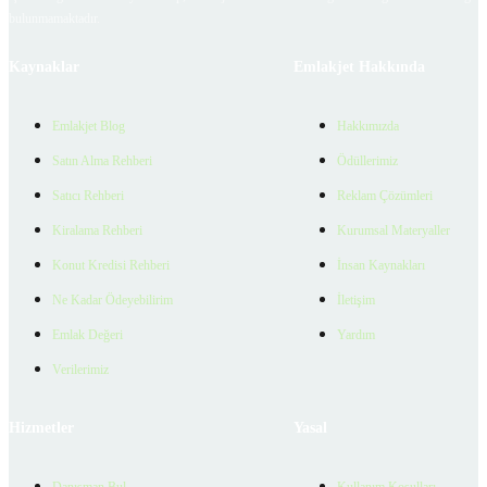
bulunmamaktadır.
Kaynaklar
Emlakjet Hakkında
Emlakjet Blog
Hakkımızda
Satın Alma Rehberi
Ödüllerimiz
Satıcı Rehberi
Reklam Çözümleri
Kiralama Rehberi
Kurumsal Materyaller
Konut Kredisi Rehberi
İnsan Kaynakları
Ne Kadar Ödeyebilirim
İletişim
Emlak Değeri
Yardım
Verilerimiz
Hizmetler
Yasal