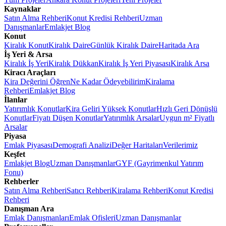
Kaynaklar
Satın Alma Rehberi
Konut Kredisi Rehberi
Uzman
Danışmanlar
Emlakjet Blog
Konut
Kiralık Konut
Kiralık Daire
Günlük Kiralık Daire
Haritada Ara
İş Yeri & Arsa
Kiralık İş Yeri
Kiralık Dükkan
Kiralık İş Yeri Piyasası
Kiralık Arsa
Kiracı Araçları
Kira Değerini Öğren
Ne Kadar Ödeyebilirim
Kiralama
Rehberi
Emlakjet Blog
İlanlar
Yatırımlık Konutlar
Kira Geliri Yüksek Konutlar
Hızlı Geri Dönüşlü
Konutlar
Fiyatı Düşen Konutlar
Yatırımlık Arsalar
Uygun m² Fiyatlı
Arsalar
Piyasa
Emlak Piyasası
Demografi Analizi
Değer Haritaları
Verilerimiz
Keşfet
Emlakjet Blog
Uzman Danışmanlar
GYF (Gayrimenkul Yatırım
Fonu)
Rehberler
Satın Alma Rehberi
Satıcı Rehberi
Kiralama Rehberi
Konut Kredisi
Rehberi
Danışman Ara
Emlak Danışmanları
Emlak Ofisleri
Uzman Danışmanlar