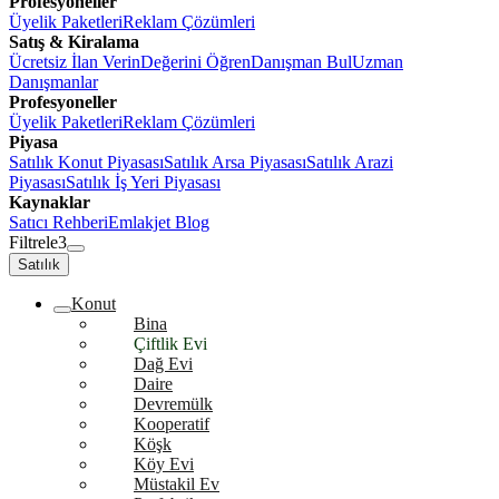
Profesyoneller
Üyelik Paketleri
Reklam Çözümleri
Satış & Kiralama
Ücretsiz İlan Verin
Değerini Öğren
Danışman Bul
Uzman
Danışmanlar
Profesyoneller
Üyelik Paketleri
Reklam Çözümleri
Piyasa
Satılık Konut Piyasası
Satılık Arsa Piyasası
Satılık Arazi
Piyasası
Satılık İş Yeri Piyasası
Kaynaklar
Satıcı Rehberi
Emlakjet Blog
Filtrele
3
Satılık
Konut
Bina
Çiftlik Evi
Dağ Evi
Daire
Devremülk
Kooperatif
Köşk
Köy Evi
Müstakil Ev