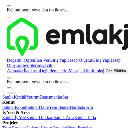
Kelime, semt veya ilan no ile ara...
Değerini Öğren
İlan Ver
Giriş Yap
Hesap Oluştur
Giriş Yap
Hesap
Oluştur
Favorilerim
Kayıtlı
Aramalar
İlanlarım
Değerlemelerim
Mesajlar
Bildirimler
Geri Bildirim
Kelime, semt veya ilan no ile ara...
Satılık
Kiralık
Yatırım
Danışmanlar
Sat
Konut
Satılık Konut
Satılık Daire
Yeni İlanlar
Haritada Ara
İş Yeri & Arsa
Satılık İş Yeri
Satılık Dükkan
Satılık Arsa
Satılık Tarla
Projeler
Tüm Projeler
Ankara Konut Projeleri
Yeni Projeler