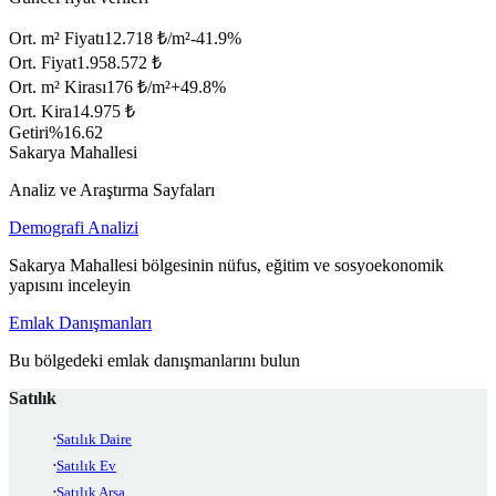
Ort. m² Fiyatı
12.718 ₺/m²
-41.9
%
Ort. Fiyat
1.958.572 ₺
Ort. m² Kirası
176 ₺/m²
+
49.8
%
Ort. Kira
14.975 ₺
Getiri
%16.62
Sakarya Mahallesi
Analiz ve Araştırma Sayfaları
Demografi Analizi
Sakarya Mahallesi bölgesinin nüfus, eğitim ve sosyoekonomik
yapısını inceleyin
Emlak Danışmanları
Bu bölgedeki emlak danışmanlarını bulun
Satılık
Satılık Daire
Satılık Ev
Satılık Arsa