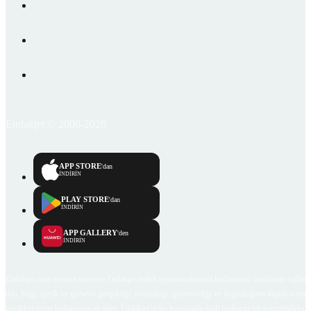
Emlakjet © 2006-2026
APP STORE
'dan
İNDİRİN
PLAY STORE
'dan
İNDİRİN
APP GALLERY
'den
İNDİRİN
Emlakjet.com internet sitesi ve Emlakjet mobil uygulamalarında kullanıcılar tarafından sağlana
ilan, bilgi, içerik ve görselin gerçekliği, orijinalliği, güvenilirliği ve doğruluğuna ilişkin soru
içerikleri giren kullanıcıya ait olup, Emlakjet'in bu hususlarla ilgili herhangi bir sorumluluğu