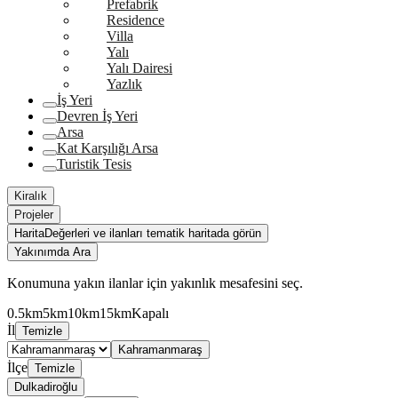
Prefabrik
Residence
Villa
Yalı
Yalı Dairesi
Yazlık
İş Yeri
Devren İş Yeri
Arsa
Kat Karşılığı Arsa
Turistik Tesis
Kiralık
Projeler
Harita
Değerleri ve ilanları tematik haritada görün
Yakınımda Ara
Konumuna yakın ilanlar için yakınlık mesafesini seç.
0.5km
5km
10km
15km
Kapalı
İl
Temizle
Kahramanmaraş
İlçe
Temizle
Dulkadiroğlu