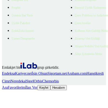
Danışman Bul
Kullanım Koşulları
Projeler
Bireysel Üyelik Sözleşmesi
Ücretsiz İlan Verin
Çerez Politikası ve Aydınlat
Üyelik Paketleri
Çerez Ayarları
EmlakZeka Asistan
Kullanıcı Veri Gizliliği Bildi
Uzman Danışmanlar
Ziyaretçi Veri Gizliliği
Müşteri Yetkilisi Veri Gizlili
Aday Aydınlatma Metni
Emlakjet bir
grup şirketidir.
Endeksa
Kariyer.net
İşin Olsun
Sigortam.net
Arabam.com
Hangikredi
Cimri
Neredekal
SteelOrbis
Chemorbis
Ara
Favorilerim
İlan Ver
Keşfet
Hesabım