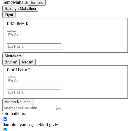
Semt/Mahalle
Temizle
Sakarya Mahallesi
Fiyat
0 ₺
50M+ ₺
—
Metrekare
Brüt m²
Net m²
0 m²
1B+ m²
—
Arama Kelimesi
Otomatik ara
İlan olmayan seçenekleri gizle