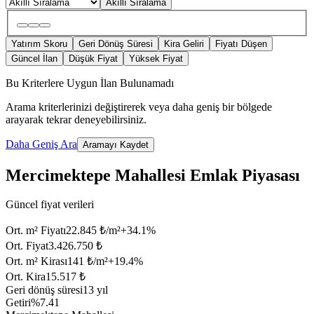
Akıllı Sıralama
Yatırım Skoru
Geri Dönüş Süresi
Kira Geliri
Fiyatı Düşen
Güncel İlan
Düşük Fiyat
Yüksek Fiyat
Bu Kriterlere Uygun İlan Bulunamadı
Arama kriterlerinizi değiştirerek veya daha geniş bir bölgede
arayarak tekrar deneyebilirsiniz.
Daha Geniş Ara
Aramayı Kaydet
Mercimektepe Mahallesi Emlak Piyasası
Güncel fiyat verileri
Ort. m² Fiyatı
22.845 ₺/m²
+
34.1
%
Ort. Fiyat
3.426.750 ₺
Ort. m² Kirası
141 ₺/m²
+
19.4
%
Ort. Kira
15.517 ₺
Geri dönüş süresi
13 yıl
Getiri
%7.41