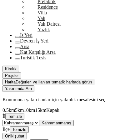
Prefabrik
Residence
Villa
Yalı
Yalı Dairesi
Yazlık
İş Yeri
Devren İş Yeri
Arsa
Kat Karşılığı Arsa
Turistik Tesis
Kiralık
Projeler
Harita
Değerleri ve ilanları tematik haritada görün
Yakınımda Ara
Konumuna yakın ilanlar için yakınlık mesafesini seç.
0.5km
5km
10km
15km
Kapalı
İl
Temizle
Kahramanmaraş
İlçe
Temizle
Onikişubat