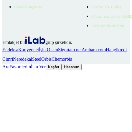
Uzman Danışmanlar
Ziyaretçi Veri Gizliliği
Müşteri Yetkilisi Veri Gizlili
Aday Aydınlatma Metni
Emlakjet bir
grup şirketidir.
Endeksa
Kariyer.net
İşin Olsun
Sigortam.net
Arabam.com
Hangikredi
Cimri
Neredekal
SteelOrbis
Chemorbis
Ara
Favorilerim
İlan Ver
Keşfet
Hesabım