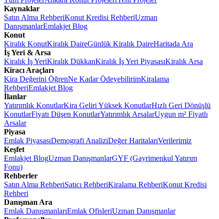
Kaynaklar
Satın Alma Rehberi
Konut Kredisi Rehberi
Uzman
Danışmanlar
Emlakjet Blog
Konut
Kiralık Konut
Kiralık Daire
Günlük Kiralık Daire
Haritada Ara
İş Yeri & Arsa
Kiralık İş Yeri
Kiralık Dükkan
Kiralık İş Yeri Piyasası
Kiralık Arsa
Kiracı Araçları
Kira Değerini Öğren
Ne Kadar Ödeyebilirim
Kiralama
Rehberi
Emlakjet Blog
İlanlar
Yatırımlık Konutlar
Kira Geliri Yüksek Konutlar
Hızlı Geri Dönüşlü
Konutlar
Fiyatı Düşen Konutlar
Yatırımlık Arsalar
Uygun m² Fiyatlı
Arsalar
Piyasa
Emlak Piyasası
Demografi Analizi
Değer Haritaları
Verilerimiz
Keşfet
Emlakjet Blog
Uzman Danışmanlar
GYF (Gayrimenkul Yatırım
Fonu)
Rehberler
Satın Alma Rehberi
Satıcı Rehberi
Kiralama Rehberi
Konut Kredisi
Rehberi
Danışman Ara
Emlak Danışmanları
Emlak Ofisleri
Uzman Danışmanlar