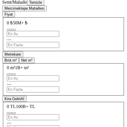
Semt/Mahalle
Temizle
Mercimektepe Mahallesi
Fiyat
0 ₺
50M+ ₺
—
Metrekare
Brüt m²
Net m²
0 m²
1B+ m²
—
Kira Geliri
AI
0 TL
100B+ TL
—