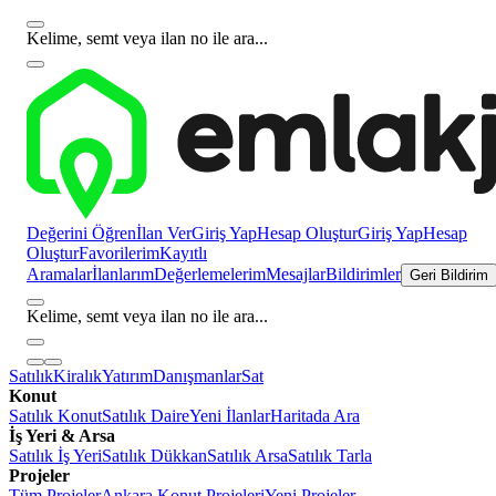
Kelime, semt veya ilan no ile ara...
Değerini Öğren
İlan Ver
Giriş Yap
Hesap Oluştur
Giriş Yap
Hesap
Oluştur
Favorilerim
Kayıtlı
Aramalar
İlanlarım
Değerlemelerim
Mesajlar
Bildirimler
Geri Bildirim
Kelime, semt veya ilan no ile ara...
Satılık
Kiralık
Yatırım
Danışmanlar
Sat
Konut
Satılık Konut
Satılık Daire
Yeni İlanlar
Haritada Ara
İş Yeri & Arsa
Satılık İş Yeri
Satılık Dükkan
Satılık Arsa
Satılık Tarla
Projeler
Tüm Projeler
Ankara Konut Projeleri
Yeni Projeler