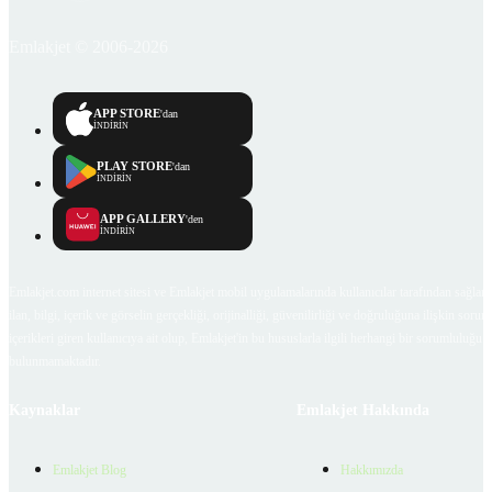
Emlakjet © 2006-2026
APP STORE
'dan
İNDİRİN
PLAY STORE
'dan
İNDİRİN
APP GALLERY
'den
İNDİRİN
Emlakjet.com internet sitesi ve Emlakjet mobil uygulamalarında kullanıcılar tarafından sağlana
ilan, bilgi, içerik ve görselin gerçekliği, orijinalliği, güvenilirliği ve doğruluğuna ilişkin soru
içerikleri giren kullanıcıya ait olup, Emlakjet'in bu hususlarla ilgili herhangi bir sorumluluğu
bulunmamaktadır.
Kaynaklar
Emlakjet Hakkında
Emlakjet Blog
Hakkımızda