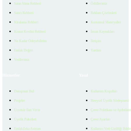
Satın Alma Rehberi
Ödüllerimiz
Satıcı Rehberi
Reklam Çözümleri
Kiralama Rehberi
Kurumsal Materyaller
Konut Kredisi Rehberi
İnsan Kaynakları
Ne Kadar Ödeyebilirim
İletişim
Emlak Değeri
Yardım
Verilerimiz
Hizmetler
Yasal
Danışman Bul
Kullanım Koşulları
Projeler
Bireysel Üyelik Sözleşmesi
Ücretsiz İlan Verin
Çerez Politikası ve Aydınlat
Üyelik Paketleri
Çerez Ayarları
EmlakZeka Asistan
Kullanıcı Veri Gizliliği Bildi