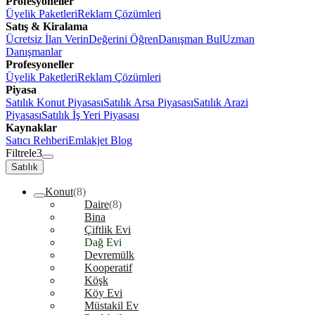
Profesyoneller
Üyelik Paketleri
Reklam Çözümleri
Satış & Kiralama
Ücretsiz İlan Verin
Değerini Öğren
Danışman Bul
Uzman
Danışmanlar
Profesyoneller
Üyelik Paketleri
Reklam Çözümleri
Piyasa
Satılık Konut Piyasası
Satılık Arsa Piyasası
Satılık Arazi
Piyasası
Satılık İş Yeri Piyasası
Kaynaklar
Satıcı Rehberi
Emlakjet Blog
Filtrele
3
Satılık
Konut
(8)
Daire
(8)
Bina
Çiftlik Evi
Dağ Evi
Devremülk
Kooperatif
Köşk
Köy Evi
Müstakil Ev