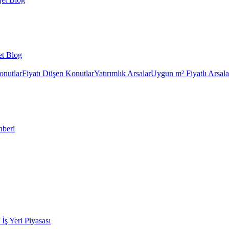
et Blog
onutlar
Fiyatı Düşen Konutlar
Yatırımlık Arsalar
Uygun m² Fiyatlı Arsala
hberi
k İş Yeri Piyasası