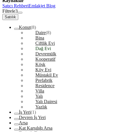
Kaynaklar
Satıcı Rehberi
Emlakjet Blog
Filtrele
3
Satılık
Konut
(8)
Daire
(8)
Bina
Çiftlik Evi
Dağ Evi
Devremülk
Kooperatif
Köşk
Köy Evi
Müstakil Ev
Prefabrik
Residence
Villa
Yalı
Yalı Dairesi
Yazlık
İş Yeri
(1)
Devren İş Yeri
Arsa
Kat Karşılığı Arsa