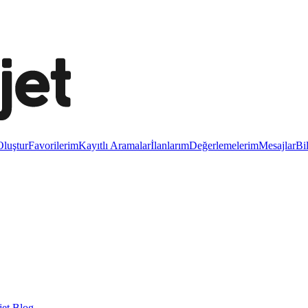
luştur
Favorilerim
Kayıtlı Aramalar
İlanlarım
Değerlemelerim
Mesajlar
Bi
et Blog