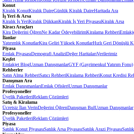
Konut
Kiralık Konut
Kiralık Daire
Günlük Kiralık Daire
Haritada Ara
İş Yeri & Arsa
Kiralık İş Yeri
Kiralık Dükkan
Kiralık İş Yeri Piyasası
Kiralık Arsa
Kiracı Araçları
Kira Değerini Öğren
Ne Kadar Ödeyebilirim
Kiralama Rehberi
Emlakj
İlanlar
Yatırımlık Konutlar
Kira Geliri Yüksek Konutlar
Hızlı Geri Dönüşlü K
Piyasa
Emlak Piyasası
Demografi Analizi
Değer Haritaları
Verilerimiz
Keşfet
Emlakjet Blog
Uzman Danışmanlar
GYF (Gayrimenkul Yatırım Fonu)
Rehberler
Satın Alma Rehberi
Satıcı Rehberi
Kiralama Rehberi
Konut Kredisi Re
Danışman Ara
Emlak Danışmanları
Emlak Ofisleri
Uzman Danışmanlar
Profesyoneller
Üyelik Paketleri
Reklam Çözümleri
Satış & Kiralama
Ücretsiz İlan Verin
Değerini Öğren
Danışman Bul
Uzman Danışmanlar
Profesyoneller
Üyelik Paketleri
Reklam Çözümleri
Piyasa
Satılık Konut Piyasası
Satılık Arsa Piyasası
Satılık Arazi Piyasası
Satılı