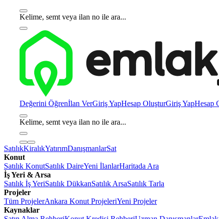
Kelime, semt veya ilan no ile ara...
Değerini Öğren
İlan Ver
Giriş Yap
Hesap Oluştur
Giriş Yap
Hesap O
Kelime, semt veya ilan no ile ara...
Satılık
Kiralık
Yatırım
Danışmanlar
Sat
Konut
Satılık Konut
Satılık Daire
Yeni İlanlar
Haritada Ara
İş Yeri & Arsa
Satılık İş Yeri
Satılık Dükkan
Satılık Arsa
Satılık Tarla
Projeler
Tüm Projeler
Ankara Konut Projeleri
Yeni Projeler
Kaynaklar
Satın Alma Rehberi
Konut Kredisi Rehberi
Uzman Danışmanlar
Emlakj