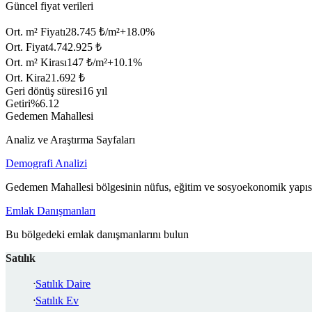
Güncel fiyat verileri
Ort. m² Fiyatı
28.745 ₺/m²
+
18.0
%
Ort. Fiyat
4.742.925 ₺
Ort. m² Kirası
147 ₺/m²
+
10.1
%
Ort. Kira
21.692 ₺
Geri dönüş süresi
16 yıl
Getiri
%6.12
Gedemen Mahallesi
Analiz ve Araştırma Sayfaları
Demografi Analizi
Gedemen Mahallesi bölgesinin nüfus, eğitim ve sosyoekonomik yapısı
Emlak Danışmanları
Bu bölgedeki emlak danışmanlarını bulun
Satılık
Satılık Daire
Satılık Ev