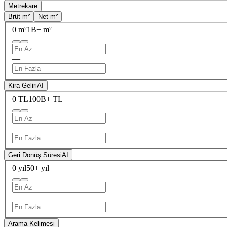
Metrekare
Brüt m²
Net m²
0 m²
1B+ m²
—
Kira Geliri
AI
0 TL
100B+ TL
—
Geri Dönüş Süresi
AI
0 yıl
50+ yıl
—
Arama Kelimesi