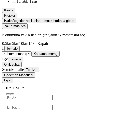
Turistik Tesis
Kiralık
Projeler
Harita
Değerleri ve ilanları tematik haritada görün
Yakınımda Ara
Konumuna yakın ilanlar için yakınlık mesafesini seç.
0.5km
5km
10km
15km
Kapalı
İl
Temizle
Kahramanmaraş
İlçe
Temizle
Onikişubat
Semt/Mahalle
Temizle
Gedemen Mahallesi
Fiyat
0 ₺
50M+ ₺
—