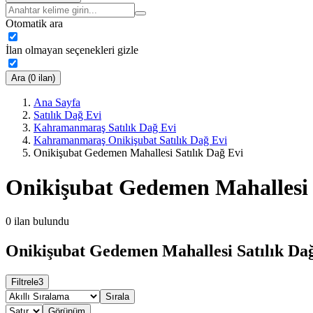
Otomatik ara
İlan olmayan seçenekleri gizle
Ara (0 ilan)
Ana Sayfa
Satılık Dağ Evi
Kahramanmaraş Satılık Dağ Evi
Kahramanmaraş Onikişubat Satılık Dağ Evi
Onikişubat Gedemen Mahallesi Satılık Dağ Evi
Onikişubat Gedemen Mahallesi 
0
ilan bulundu
Onikişubat Gedemen Mahallesi Satılık Dağ
Filtrele
3
Sırala
Görünüm