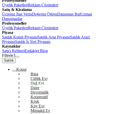
Profesyoneller
Üyelik Paketleri
Reklam Çözümleri
Satış & Kiralama
Ücretsiz İlan Verin
Değerini Öğren
Danışman Bul
Uzman
Danışmanlar
Profesyoneller
Üyelik Paketleri
Reklam Çözümleri
Piyasa
Satılık Konut Piyasası
Satılık Arsa Piyasası
Satılık Arazi
Piyasası
Satılık İş Yeri Piyasası
Kaynaklar
Satıcı Rehberi
Emlakjet Blog
Filtrele
3
Satılık
Konut
Bina
Çiftlik Evi
Dağ Evi
Daire
Devremülk
Kooperatif
Köşk
Köy Evi
Müstakil Ev