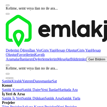
Kelime, semt veya ilan no ile ara...
Değerini Öğren
İlan Ver
Giriş Yap
Hesap Oluştur
Giriş Yap
Hesap
Oluştur
Favorilerim
Kayıtlı
Aramalar
İlanlarım
Değerlemelerim
Mesajlar
Bildirimler
Geri Bildirim
Kelime, semt veya ilan no ile ara...
Satılık
Kiralık
Yatırım
Danışmanlar
Sat
Konut
Satılık Konut
Satılık Daire
Yeni İlanlar
Haritada Ara
İş Yeri & Arsa
Satılık İş Yeri
Satılık Dükkan
Satılık Arsa
Satılık Tarla
Projeler
Tüm Projeler
Ankara Konut Projeleri
Yeni Projeler