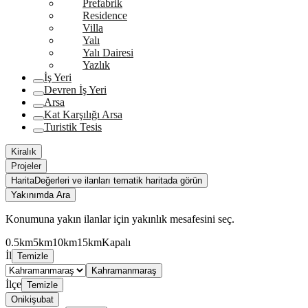
Prefabrik
Residence
Villa
Yalı
Yalı Dairesi
Yazlık
İş Yeri
Devren İş Yeri
Arsa
Kat Karşılığı Arsa
Turistik Tesis
Kiralık
Projeler
Harita
Değerleri ve ilanları tematik haritada görün
Yakınımda Ara
Konumuna yakın ilanlar için yakınlık mesafesini seç.
0.5km
5km
10km
15km
Kapalı
İl
Temizle
Kahramanmaraş
İlçe
Temizle
Onikişubat