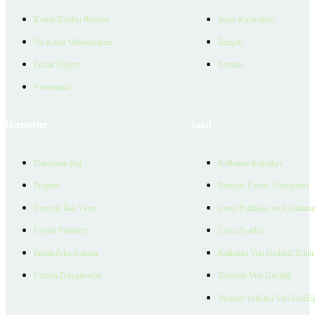
Konut Kredisi Rehberi
İnsan Kaynakları
Ne Kadar Ödeyebilirim
İletişim
Emlak Değeri
Yardım
Verilerimiz
Hizmetler
Yasal
Danışman Bul
Kullanım Koşulları
Projeler
Bireysel Üyelik Sözleşmesi
Ücretsiz İlan Verin
Çerez Politikası ve Aydınlat
Üyelik Paketleri
Çerez Ayarları
EmlakZeka Asistan
Kullanıcı Veri Gizliliği Bildi
Uzman Danışmanlar
Ziyaretçi Veri Gizliliği
Müşteri Yetkilisi Veri Gizlili