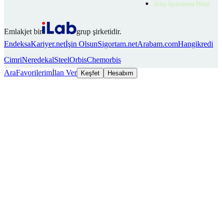
Aday Aydınlatma Metni
Emlakjet bir
grup şirketidir.
Endeksa
Kariyer.net
İşin Olsun
Sigortam.net
Arabam.com
Hangikredi
Cimri
Neredekal
SteelOrbis
Chemorbis
Ara
Favorilerim
İlan Ver
Keşfet
Hesabım