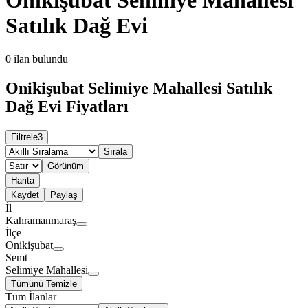
Satılık Dağ Evi
0
ilan bulundu
Onikişubat Selimiye Mahallesi Satılık
Dağ Evi Fiyatları
Filtrele
3
Sırala
Görünüm
Harita
Kaydet
Paylaş
İl
Kahramanmaraş
İlçe
Onikişubat
Semt
Selimiye Mahallesi
Tümünü Temizle
Tüm İlanlar