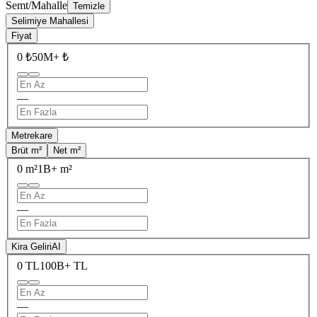
Semt/Mahalle
Temizle
Selimiye Mahallesi
Fiyat
0 ₺
50M+ ₺
—
Metrekare
Brüt m²
Net m²
0 m²
1B+ m²
—
Kira Geliri
AI
0 TL
100B+ TL
—