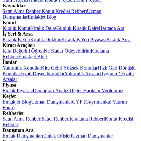
Kaynaklar
Satın Alma Rehberi
Konut Kredisi Rehberi
Uzman
Danışmanlar
Emlakjet Blog
Konut
Kiralık Konut
Kiralık Daire
Günlük Kiralık Daire
Haritada Ara
İş Yeri & Arsa
Kiralık İş Yeri
Kiralık Dükkan
Kiralık İş Yeri Piyasası
Kiralık Arsa
Kiracı Araçları
Kira Değerini Öğren
Ne Kadar Ödeyebilirim
Kiralama
Rehberi
Emlakjet Blog
İlanlar
Yatırımlık Konutlar
Kira Geliri Yüksek Konutlar
Hızlı Geri Dönüşlü
Konutlar
Fiyatı Düşen Konutlar
Yatırımlık Arsalar
Uygun m² Fiyatlı
Arsalar
Piyasa
Emlak Piyasası
Demografi Analizi
Değer Haritaları
Verilerimiz
Keşfet
Emlakjet Blog
Uzman Danışmanlar
GYF (Gayrimenkul Yatırım
Fonu)
Rehberler
Satın Alma Rehberi
Satıcı Rehberi
Kiralama Rehberi
Konut Kredisi
Rehberi
Danışman Ara
Emlak Danışmanları
Emlak Ofisleri
Uzman Danışmanlar