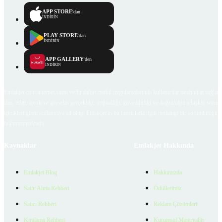
APP STORE
'dan
İNDİRİN
PLAY STORE
'dan
İNDİRİN
APP GALLERY
'den
İNDİRİN
Emlakjet.com internet sitesi ve Emlakjet mobil uygulamalarında kullanıcılar tarafından sağlana
ilan, bilgi, içerik ve görselin gerçekliği, orijinalliği, güvenilirliği ve doğruluğuna ilişkin soru
içerikleri giren kullanıcıya ait olup, Emlakjet'in bu hususlarla ilgili herhangi bir sorumluluğu
bulunmamaktadır.
Kaynaklar
Emlakjet Hakkında
Emlakjet Blog
Hakkımızda
Satın Alma Rehberi
Ödüllerimiz
Satıcı Rehberi
Reklam Çözümleri
Kiralama Rehberi
Kurumsal Materyaller