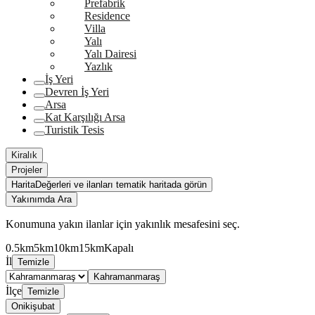
Prefabrik
Residence
Villa
Yalı
Yalı Dairesi
Yazlık
İş Yeri
Devren İş Yeri
Arsa
Kat Karşılığı Arsa
Turistik Tesis
Kiralık
Projeler
Harita
Değerleri ve ilanları tematik haritada görün
Yakınımda Ara
Konumuna yakın ilanlar için yakınlık mesafesini seç.
0.5km
5km
10km
15km
Kapalı
İl
Temizle
Kahramanmaraş
İlçe
Temizle
Onikişubat