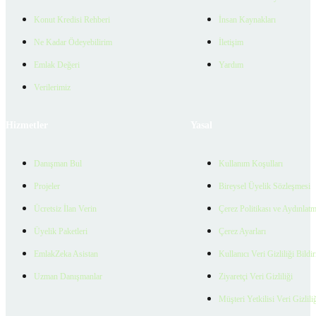
Konut Kredisi Rehberi
İnsan Kaynakları
Ne Kadar Ödeyebilirim
İletişim
Emlak Değeri
Yardım
Verilerimiz
Hizmetler
Yasal
Danışman Bul
Kullanım Koşulları
Projeler
Bireysel Üyelik Sözleşmesi
Ücretsiz İlan Verin
Çerez Politikası ve Aydınlat
Üyelik Paketleri
Çerez Ayarları
EmlakZeka Asistan
Kullanıcı Veri Gizliliği Bildi
Uzman Danışmanlar
Ziyaretçi Veri Gizliliği
Müşteri Yetkilisi Veri Gizlili