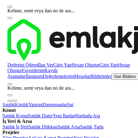
Kelime, semt veya ilan no ile ara...
Değerini Öğren
İlan Ver
Giriş Yap
Hesap Oluştur
Giriş Yap
Hesap
Oluştur
Favorilerim
Kayıtlı
Aramalar
İlanlarım
Değerlemelerim
Mesajlar
Bildirimler
Geri Bildirim
Kelime, semt veya ilan no ile ara...
Satılık
Kiralık
Yatırım
Danışmanlar
Sat
Konut
Satılık Konut
Satılık Daire
Yeni İlanlar
Haritada Ara
İş Yeri & Arsa
Satılık İş Yeri
Satılık Dükkan
Satılık Arsa
Satılık Tarla
Projeler
Tüm Projeler
Ankara Konut Projeleri
Yeni Projeler