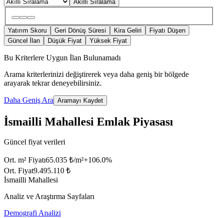
Akıllı Sıralama
Yatırım Skoru
Geri Dönüş Süresi
Kira Geliri
Fiyatı Düşen
Güncel İlan
Düşük Fiyat
Yüksek Fiyat
Bu Kriterlere Uygun İlan Bulunamadı
Arama kriterlerinizi değiştirerek veya daha geniş bir bölgede
arayarak tekrar deneyebilirsiniz.
Daha Geniş Ara
Aramayı Kaydet
İsmailli Mahallesi Emlak Piyasası
Güncel fiyat verileri
Ort. m² Fiyatı
65.035 ₺/m²
+
106.0
%
Ort. Fiyat
9.495.110 ₺
İsmailli Mahallesi
Analiz ve Araştırma Sayfaları
Demografi Analizi