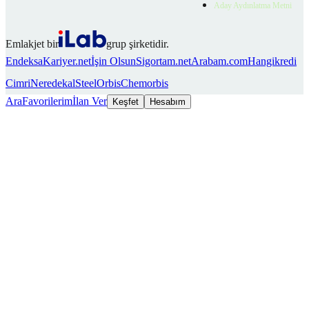
Aday Aydınlatma Metni
Emlakjet bir
grup şirketidir.
Endeksa
Kariyer.net
İşin Olsun
Sigortam.net
Arabam.com
Hangikredi
Cimri
Neredekal
SteelOrbis
Chemorbis
Ara
Favorilerim
İlan Ver
Keşfet
Hesabım