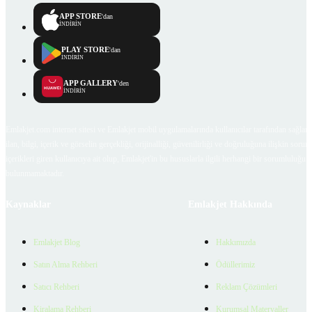
APP STORE
'dan
İNDİRİN
PLAY STORE
'dan
İNDİRİN
APP GALLERY
'den
İNDİRİN
Emlakjet.com internet sitesi ve Emlakjet mobil uygulamalarında kullanıcılar tarafından sağlana
ilan, bilgi, içerik ve görselin gerçekliği, orijinalliği, güvenilirliği ve doğruluğuna ilişkin soru
içerikleri giren kullanıcıya ait olup, Emlakjet'in bu hususlarla ilgili herhangi bir sorumluluğu
bulunmamaktadır.
Kaynaklar
Emlakjet Hakkında
Emlakjet Blog
Hakkımızda
Satın Alma Rehberi
Ödüllerimiz
Satıcı Rehberi
Reklam Çözümleri
Kiralama Rehberi
Kurumsal Materyaller