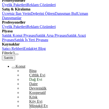
Profesyoneller
Üyelik Paketleri
Reklam Çözümleri
Satış & Kiralama
Ücretsiz İlan Verin
Değerini Öğren
Danışman Bul
Uzman
Danışmanlar
Profesyoneller
Üyelik Paketleri
Reklam Çözümleri
Piyasa
Satılık Konut Piyasası
Satılık Arsa Piyasası
Satılık Arazi
Piyasası
Satılık İş Yeri Piyasası
Kaynaklar
Satıcı Rehberi
Emlakjet Blog
Filtrele
3
Satılık
Konut
Bina
Çiftlik Evi
Dağ Evi
Daire
Devremülk
Kooperatif
Köşk
Köy Evi
Müstakil Ev