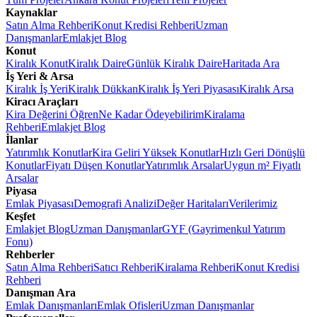
Kaynaklar
Satın Alma Rehberi
Konut Kredisi Rehberi
Uzman
Danışmanlar
Emlakjet Blog
Konut
Kiralık Konut
Kiralık Daire
Günlük Kiralık Daire
Haritada Ara
İş Yeri & Arsa
Kiralık İş Yeri
Kiralık Dükkan
Kiralık İş Yeri Piyasası
Kiralık Arsa
Kiracı Araçları
Kira Değerini Öğren
Ne Kadar Ödeyebilirim
Kiralama
Rehberi
Emlakjet Blog
İlanlar
Yatırımlık Konutlar
Kira Geliri Yüksek Konutlar
Hızlı Geri Dönüşlü
Konutlar
Fiyatı Düşen Konutlar
Yatırımlık Arsalar
Uygun m² Fiyatlı
Arsalar
Piyasa
Emlak Piyasası
Demografi Analizi
Değer Haritaları
Verilerimiz
Keşfet
Emlakjet Blog
Uzman Danışmanlar
GYF (Gayrimenkul Yatırım
Fonu)
Rehberler
Satın Alma Rehberi
Satıcı Rehberi
Kiralama Rehberi
Konut Kredisi
Rehberi
Danışman Ara
Emlak Danışmanları
Emlak Ofisleri
Uzman Danışmanlar