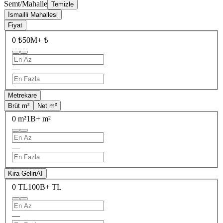
Semt/Mahalle
Temizle
İsmailli Mahallesi
Fiyat
0 ₺
50M+ ₺
—
Metrekare
Brüt m²
Net m²
0 m²
1B+ m²
—
Kira Geliri
AI
0 TL
100B+ TL
—