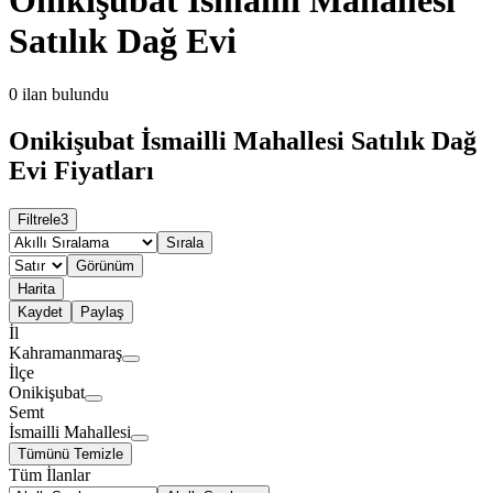
Satılık Dağ Evi
0
ilan bulundu
Onikişubat İsmailli Mahallesi Satılık Dağ
Evi Fiyatları
Filtrele
3
Sırala
Görünüm
Harita
Kaydet
Paylaş
İl
Kahramanmaraş
İlçe
Onikişubat
Semt
İsmailli Mahallesi
Tümünü Temizle
Tüm İlanlar