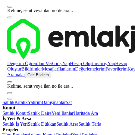
Kelime, semt veya ilan no ile ara...
Değerini Öğren
İlan Ver
Giriş Yap
Hesap Oluştur
Giriş Yap
Hesap
Oluştur
Bildirimler
Mesajlar
İlanlarım
Değerlemelerim
Favorilerim
Kayı
Aramalar
Geri Bildirim
Kelime, semt veya ilan no ile ara...
Satılık
Kiralık
Yatırım
Danışmanlar
Sat
Konut
Satılık Konut
Satılık Daire
Yeni İlanlar
Haritada Ara
İş Yeri & Arsa
Satılık İş Yeri
Satılık Dükkan
Satılık Arsa
Satılık Tarla
Projeler
Tüm Projeler
Ankara Konut Projeleri
Yeni Projeler