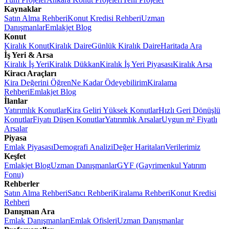
Kaynaklar
Satın Alma Rehberi
Konut Kredisi Rehberi
Uzman
Danışmanlar
Emlakjet Blog
Konut
Kiralık Konut
Kiralık Daire
Günlük Kiralık Daire
Haritada Ara
İş Yeri & Arsa
Kiralık İş Yeri
Kiralık Dükkan
Kiralık İş Yeri Piyasası
Kiralık Arsa
Kiracı Araçları
Kira Değerini Öğren
Ne Kadar Ödeyebilirim
Kiralama
Rehberi
Emlakjet Blog
İlanlar
Yatırımlık Konutlar
Kira Geliri Yüksek Konutlar
Hızlı Geri Dönüşlü
Konutlar
Fiyatı Düşen Konutlar
Yatırımlık Arsalar
Uygun m² Fiyatlı
Arsalar
Piyasa
Emlak Piyasası
Demografi Analizi
Değer Haritaları
Verilerimiz
Keşfet
Emlakjet Blog
Uzman Danışmanlar
GYF (Gayrimenkul Yatırım
Fonu)
Rehberler
Satın Alma Rehberi
Satıcı Rehberi
Kiralama Rehberi
Konut Kredisi
Rehberi
Danışman Ara
Emlak Danışmanları
Emlak Ofisleri
Uzman Danışmanlar