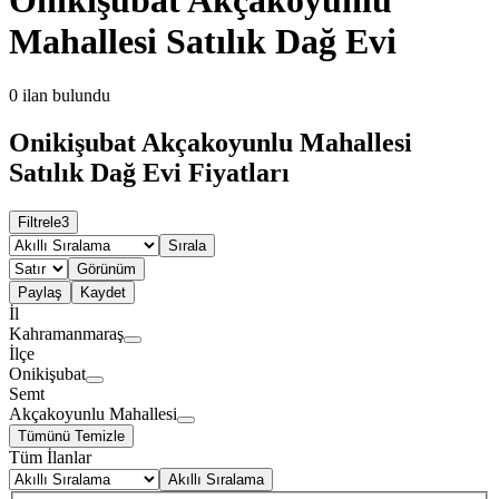
Mahallesi Satılık Dağ Evi
0
ilan bulundu
Onikişubat Akçakoyunlu Mahallesi
Satılık Dağ Evi Fiyatları
Filtrele
3
Sırala
Görünüm
Paylaş
Kaydet
İl
Kahramanmaraş
İlçe
Onikişubat
Semt
Akçakoyunlu Mahallesi
Tümünü Temizle
Tüm İlanlar
Akıllı Sıralama