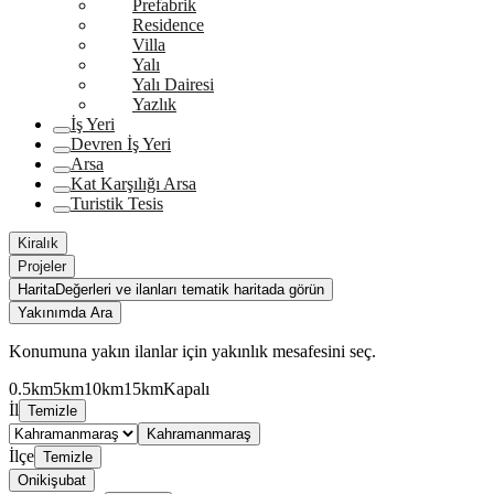
Prefabrik
Residence
Villa
Yalı
Yalı Dairesi
Yazlık
İş Yeri
Devren İş Yeri
Arsa
Kat Karşılığı Arsa
Turistik Tesis
Kiralık
Projeler
Harita
Değerleri ve ilanları tematik haritada görün
Yakınımda Ara
Konumuna yakın ilanlar için yakınlık mesafesini seç.
0.5km
5km
10km
15km
Kapalı
İl
Temizle
Kahramanmaraş
İlçe
Temizle
Onikişubat