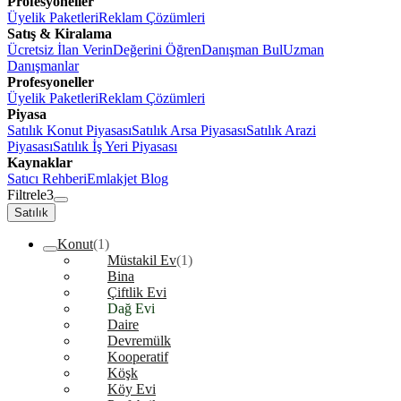
Profesyoneller
Üyelik Paketleri
Reklam Çözümleri
Satış & Kiralama
Ücretsiz İlan Verin
Değerini Öğren
Danışman Bul
Uzman
Danışmanlar
Profesyoneller
Üyelik Paketleri
Reklam Çözümleri
Piyasa
Satılık Konut Piyasası
Satılık Arsa Piyasası
Satılık Arazi
Piyasası
Satılık İş Yeri Piyasası
Kaynaklar
Satıcı Rehberi
Emlakjet Blog
Filtrele
3
Satılık
Konut
(1)
Müstakil Ev
(1)
Bina
Çiftlik Evi
Dağ Evi
Daire
Devremülk
Kooperatif
Köşk
Köy Evi