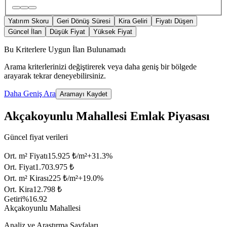
Yatırım Skoru
Geri Dönüş Süresi
Kira Geliri
Fiyatı Düşen
Güncel İlan
Düşük Fiyat
Yüksek Fiyat
Bu Kriterlere Uygun İlan Bulunamadı
Arama kriterlerinizi değiştirerek veya daha geniş bir bölgede
arayarak tekrar deneyebilirsiniz.
Daha Geniş Ara
Aramayı Kaydet
Akçakoyunlu Mahallesi Emlak Piyasası
Güncel fiyat verileri
Ort. m² Fiyatı
15.925 ₺/m²
+
31.3
%
Ort. Fiyat
1.703.975 ₺
Ort. m² Kirası
225 ₺/m²
+
19.0
%
Ort. Kira
12.798 ₺
Getiri
%16.92
Akçakoyunlu Mahallesi
Analiz ve Araştırma Sayfaları