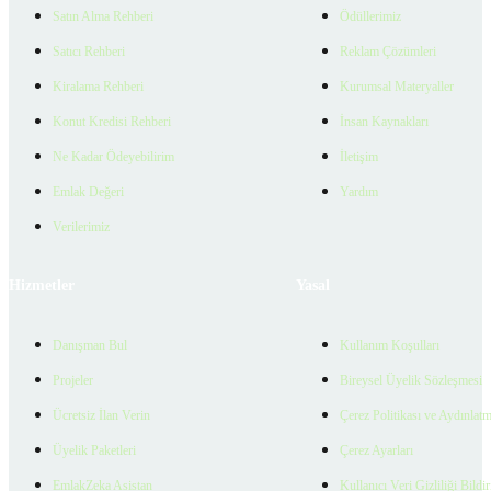
Satın Alma Rehberi
Ödüllerimiz
Satıcı Rehberi
Reklam Çözümleri
Kiralama Rehberi
Kurumsal Materyaller
Konut Kredisi Rehberi
İnsan Kaynakları
Ne Kadar Ödeyebilirim
İletişim
Emlak Değeri
Yardım
Verilerimiz
Hizmetler
Yasal
Danışman Bul
Kullanım Koşulları
Projeler
Bireysel Üyelik Sözleşmesi
Ücretsiz İlan Verin
Çerez Politikası ve Aydınlat
Üyelik Paketleri
Çerez Ayarları
EmlakZeka Asistan
Kullanıcı Veri Gizliliği Bildi