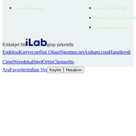
Uzman Danışmanlar
Ziyaretçi Veri Gizliliği
Müşteri Yetkilisi Veri Gizlili
Aday Aydınlatma Metni
Emlakjet bir
grup şirketidir.
Endeksa
Kariyer.net
İşin Olsun
Sigortam.net
Arabam.com
Hangikredi
Cimri
Neredekal
SteelOrbis
Chemorbis
Ara
Favorilerim
İlan Ver
Keşfet
Hesabım