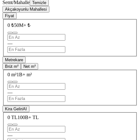
Semt/Mahalle
Temizle
Akçakoyunlu Mahallesi
Fiyat
0 ₺
50M+ ₺
—
Metrekare
Brüt m²
Net m²
0 m²
1B+ m²
—
Kira Geliri
AI
0 TL
100B+ TL
—