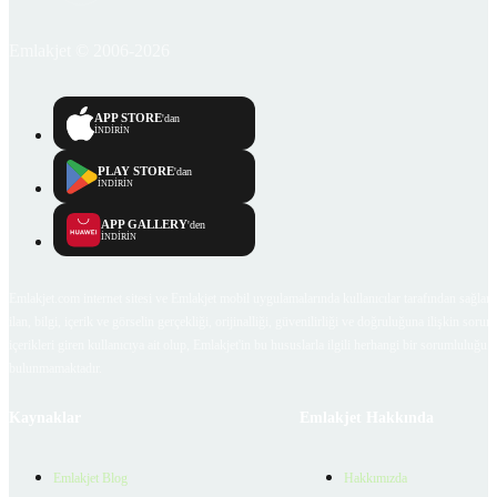
Emlakjet © 2006-2026
APP STORE
'dan
İNDİRİN
PLAY STORE
'dan
İNDİRİN
APP GALLERY
'den
İNDİRİN
Emlakjet.com internet sitesi ve Emlakjet mobil uygulamalarında kullanıcılar tarafından sağlana
ilan, bilgi, içerik ve görselin gerçekliği, orijinalliği, güvenilirliği ve doğruluğuna ilişkin soru
içerikleri giren kullanıcıya ait olup, Emlakjet'in bu hususlarla ilgili herhangi bir sorumluluğu
bulunmamaktadır.
Kaynaklar
Emlakjet Hakkında
Emlakjet Blog
Hakkımızda