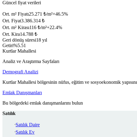
Güncel fiyat verileri
Ort. m² Fiyatı
25.271 ₺/m²
+
46.5
%
Ort. Fiyat
3.386.314 ₺
Ort. m² Kirası
116 ₺/m²
+
22.4
%
Ort. Kira
14.788 ₺
Geri dönüş süresi
18 yıl
Getiri
%5.51
Kurtlar Mahallesi
Analiz ve Araştırma Sayfaları
Demografi Analizi
Kurtlar Mahallesi bölgesinin nüfus, eğitim ve sosyoekonomik yapısını
Emlak Danışmanları
Bu bölgedeki emlak danışmanlarını bulun
Satılık
Satılık Daire
Satılık Ev