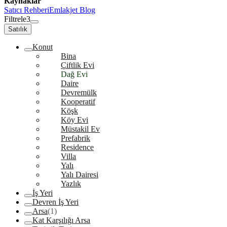
Kaynaklar
Satıcı Rehberi
Emlakjet Blog
Filtrele
3
Satılık
Konut
Bina
Çiftlik Evi
Dağ Evi
Daire
Devremülk
Kooperatif
Köşk
Köy Evi
Müstakil Ev
Prefabrik
Residence
Villa
Yalı
Yalı Dairesi
Yazlık
İş Yeri
Devren İş Yeri
Arsa
(1)
Kat Karşılığı Arsa