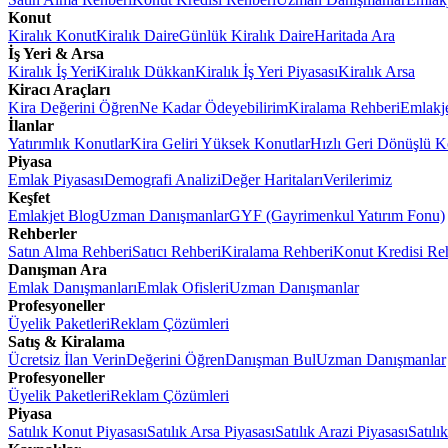
Konut
Kiralık Konut
Kiralık Daire
Günlük Kiralık Daire
Haritada Ara
İş Yeri & Arsa
Kiralık İş Yeri
Kiralık Dükkan
Kiralık İş Yeri Piyasası
Kiralık Arsa
Kiracı Araçları
Kira Değerini Öğren
Ne Kadar Ödeyebilirim
Kiralama Rehberi
Emlakj
İlanlar
Yatırımlık Konutlar
Kira Geliri Yüksek Konutlar
Hızlı Geri Dönüşlü K
Piyasa
Emlak Piyasası
Demografi Analizi
Değer Haritaları
Verilerimiz
Keşfet
Emlakjet Blog
Uzman Danışmanlar
GYF (Gayrimenkul Yatırım Fonu)
Rehberler
Satın Alma Rehberi
Satıcı Rehberi
Kiralama Rehberi
Konut Kredisi Re
Danışman Ara
Emlak Danışmanları
Emlak Ofisleri
Uzman Danışmanlar
Profesyoneller
Üyelik Paketleri
Reklam Çözümleri
Satış & Kiralama
Ücretsiz İlan Verin
Değerini Öğren
Danışman Bul
Uzman Danışmanlar
Profesyoneller
Üyelik Paketleri
Reklam Çözümleri
Piyasa
Satılık Konut Piyasası
Satılık Arsa Piyasası
Satılık Arazi Piyasası
Satılı