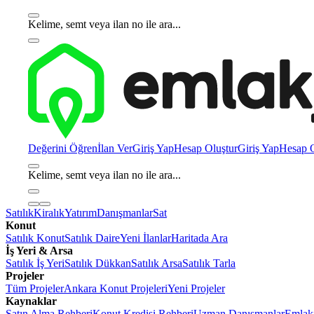
Kelime, semt veya ilan no ile ara...
Değerini Öğren
İlan Ver
Giriş Yap
Hesap Oluştur
Giriş Yap
Hesap O
Kelime, semt veya ilan no ile ara...
Satılık
Kiralık
Yatırım
Danışmanlar
Sat
Konut
Satılık Konut
Satılık Daire
Yeni İlanlar
Haritada Ara
İş Yeri & Arsa
Satılık İş Yeri
Satılık Dükkan
Satılık Arsa
Satılık Tarla
Projeler
Tüm Projeler
Ankara Konut Projeleri
Yeni Projeler
Kaynaklar
Satın Alma Rehberi
Konut Kredisi Rehberi
Uzman Danışmanlar
Emlakj