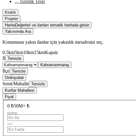
Turistik Tesis
Kiralık
Projeler
Harita
Değerleri ve ilanları tematik haritada görün
Yakınımda Ara
Konumuna yakın ilanlar için yakınlık mesafesini seç.
0.5km
5km
10km
15km
Kapalı
İl
Temizle
Kahramanmaraş
İlçe
Temizle
Onikişubat
Semt/Mahalle
Temizle
Kurtlar Mahallesi
Fiyat
0 ₺
50M+ ₺
—