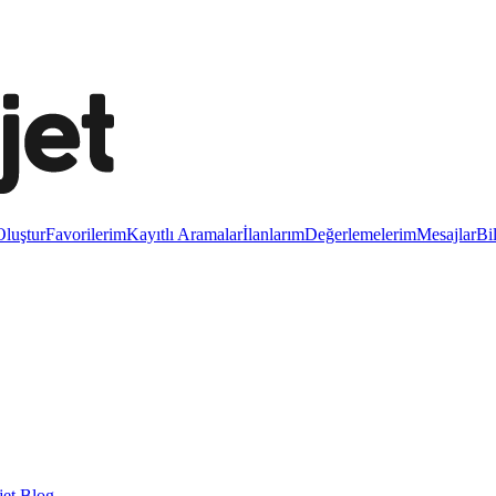
luştur
Favorilerim
Kayıtlı Aramalar
İlanlarım
Değerlemelerim
Mesajlar
Bi
et Blog