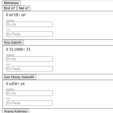
Metrekare
Brüt m²
Net m²
0 m²
1B+ m²
—
Kira Geliri
AI
0 TL
100B+ TL
—
Geri Dönüş Süresi
AI
0 yıl
50+ yıl
—
Arama Kelimesi