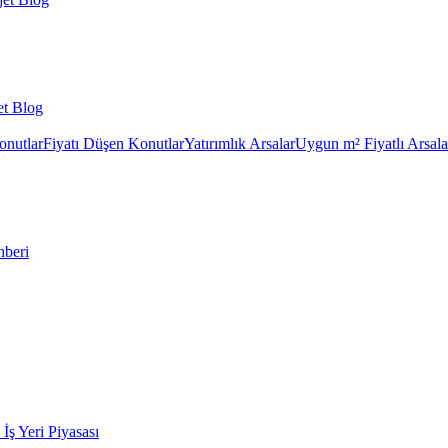
et Blog
onutlar
Fiyatı Düşen Konutlar
Yatırımlık Arsalar
Uygun m² Fiyatlı Arsala
hberi
k İş Yeri Piyasası