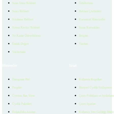
Satın Alma Rehberi
Ödüllerimiz
Satıcı Rehberi
Reklam Çözümleri
Kiralama Rehberi
Kurumsal Materyaller
Konut Kredisi Rehberi
İnsan Kaynakları
Ne Kadar Ödeyebilirim
İletişim
Emlak Değeri
Yardım
Verilerimiz
Hizmetler
Yasal
Danışman Bul
Kullanım Koşulları
Projeler
Bireysel Üyelik Sözleşmesi
Ücretsiz İlan Verin
Çerez Politikası ve Aydınlat
Üyelik Paketleri
Çerez Ayarları
EmlakZeka Asistan
Kullanıcı Veri Gizliliği Bildi