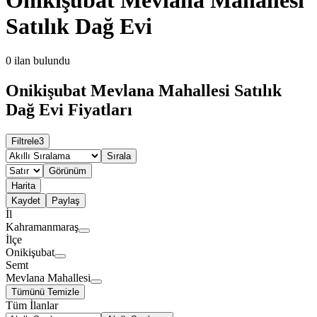
Satılık Dağ Evi
0
ilan bulundu
Onikişubat Mevlana Mahallesi Satılık
Dağ Evi Fiyatları
Filtrele
3
Sırala
Görünüm
Harita
Kaydet
Paylaş
İl
Kahramanmaraş
İlçe
Onikişubat
Semt
Mevlana Mahallesi
Tümünü Temizle
Tüm İlanlar