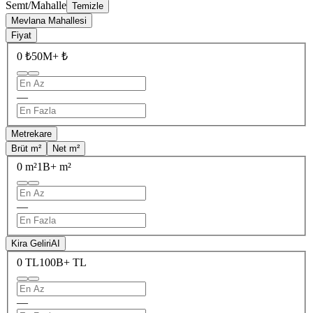
Semt/Mahalle
Temizle
Mevlana Mahallesi
Fiyat
0 ₺
50M+ ₺
—
Metrekare
Brüt m²
Net m²
0 m²
1B+ m²
—
Kira Geliri
AI
0 TL
100B+ TL
—