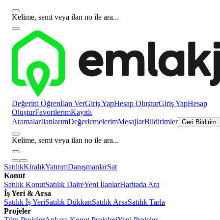
Kelime, semt veya ilan no ile ara...
Değerini Öğren
İlan Ver
Giriş Yap
Hesap Oluştur
Giriş Yap
Hesap
Oluştur
Favorilerim
Kayıtlı
Aramalar
İlanlarım
Değerlemelerim
Mesajlar
Bildirimler
Geri Bildirim
Kelime, semt veya ilan no ile ara...
Satılık
Kiralık
Yatırım
Danışmanlar
Sat
Konut
Satılık Konut
Satılık Daire
Yeni İlanlar
Haritada Ara
İş Yeri & Arsa
Satılık İş Yeri
Satılık Dükkan
Satılık Arsa
Satılık Tarla
Projeler
Tüm Projeler
Ankara Konut Projeleri
Yeni Projeler