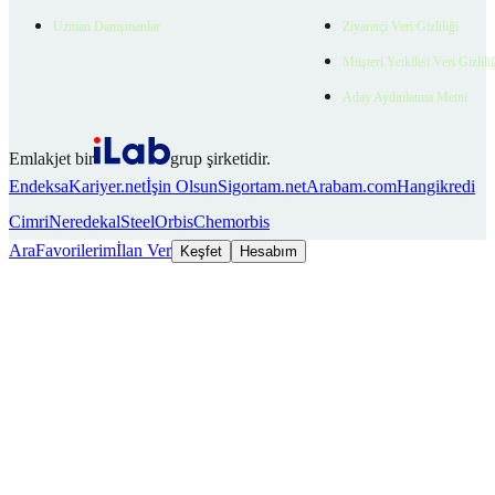
Uzman Danışmanlar
Ziyaretçi Veri Gizliliği
Müşteri Yetkilisi Veri Gizlili
Aday Aydınlatma Metni
Emlakjet bir
grup şirketidir.
Endeksa
Kariyer.net
İşin Olsun
Sigortam.net
Arabam.com
Hangikredi
Cimri
Neredekal
SteelOrbis
Chemorbis
Ara
Favorilerim
İlan Ver
Keşfet
Hesabım