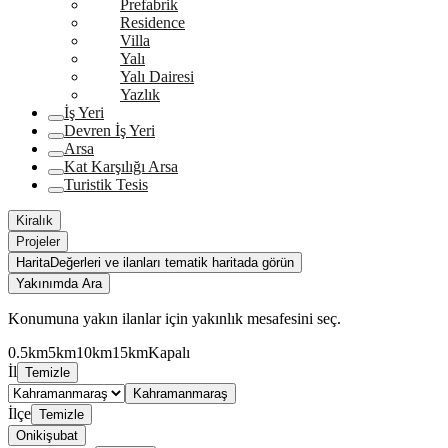
Prefabrik
Residence
Villa
Yalı
Yalı Dairesi
Yazlık
İş Yeri
Devren İş Yeri
Arsa
Kat Karşılığı Arsa
Turistik Tesis
Kiralık
Projeler
Harita
Değerleri ve ilanları tematik haritada görün
Yakınımda Ara
Konumuna yakın ilanlar için yakınlık mesafesini seç.
0.5km
5km
10km
15km
Kapalı
İl
Temizle
Kahramanmaraş
İlçe
Temizle
Onikişubat