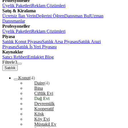
Profesyoneller
Üyelik Paketleri
Reklam Çözümleri
Satış & Kiralama
Ücretsiz İlan Verin
Değerini Öğren
Danışman Bul
Uzman
Danışmanlar
Profesyoneller
Üyelik Paketleri
Reklam Çözümleri
Piyasa
Satılık Konut Piyasası
Satılık Arsa Piyasası
Satılık Arazi
Piyasası
Satılık İş Yeri Piyasası
Kaynaklar
Satıcı Rehberi
Emlakjet Blog
Filtrele
3
Satılık
Konut
(4)
Daire
(4)
Bina
Çiftlik Evi
Dağ Evi
Devremülk
Kooperatif
Köşk
Köy Evi
Müstakil Ev