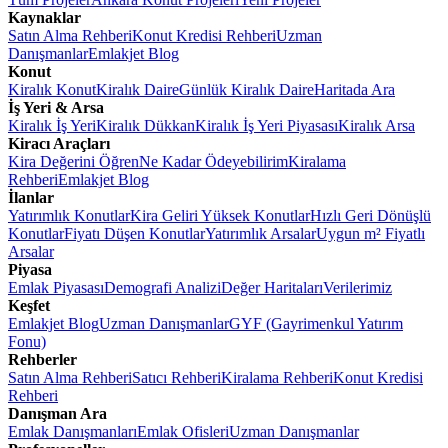
Kaynaklar
Satın Alma Rehberi
Konut Kredisi Rehberi
Uzman
Danışmanlar
Emlakjet Blog
Konut
Kiralık Konut
Kiralık Daire
Günlük Kiralık Daire
Haritada Ara
İş Yeri & Arsa
Kiralık İş Yeri
Kiralık Dükkan
Kiralık İş Yeri Piyasası
Kiralık Arsa
Kiracı Araçları
Kira Değerini Öğren
Ne Kadar Ödeyebilirim
Kiralama
Rehberi
Emlakjet Blog
İlanlar
Yatırımlık Konutlar
Kira Geliri Yüksek Konutlar
Hızlı Geri Dönüşlü
Konutlar
Fiyatı Düşen Konutlar
Yatırımlık Arsalar
Uygun m² Fiyatlı
Arsalar
Piyasa
Emlak Piyasası
Demografi Analizi
Değer Haritaları
Verilerimiz
Keşfet
Emlakjet Blog
Uzman Danışmanlar
GYF (Gayrimenkul Yatırım
Fonu)
Rehberler
Satın Alma Rehberi
Satıcı Rehberi
Kiralama Rehberi
Konut Kredisi
Rehberi
Danışman Ara
Emlak Danışmanları
Emlak Ofisleri
Uzman Danışmanlar