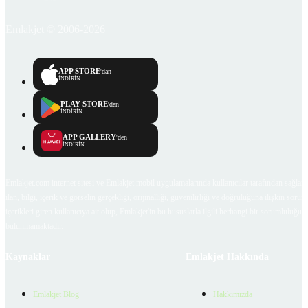
Emlakjet © 2006-2026
APP STORE
'dan
İNDİRİN
PLAY STORE
'dan
İNDİRİN
APP GALLERY
'den
İNDİRİN
Emlakjet.com internet sitesi ve Emlakjet mobil uygulamalarında kullanıcılar tarafından sağlana
ilan, bilgi, içerik ve görselin gerçekliği, orijinalliği, güvenilirliği ve doğruluğuna ilişkin soru
içerikleri giren kullanıcıya ait olup, Emlakjet'in bu hususlarla ilgili herhangi bir sorumluluğu
bulunmamaktadır.
Kaynaklar
Emlakjet Hakkında
Emlakjet Blog
Hakkımızda