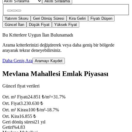
Akıllı Sıralama
Yatırım Skoru
Geri Dönüş Süresi
Kira Geliri
Fiyatı Düşen
Güncel İlan
Düşük Fiyat
Yüksek Fiyat
Bu Kriterlere Uygun İlan Bulunamadı
Arama kriterlerinizi değiştirerek veya daha geniş bir bölgede
arayarak tekrar deneyebilirsiniz.
Daha Geniş Ara
Aramayı Kaydet
Mevlana Mahallesi Emlak Piyasası
Güncel fiyat verileri
Ort. m² Fiyatı
24.851 ₺/m²
+
31.7
%
Ort. Fiyat
3.230.630 ₺
Ort. m² Kirası
100 ₺/m²
-18.7
%
Ort. Kira
16.855 ₺
Geri dönüş süresi
21 yıl
Getiri
%4.83