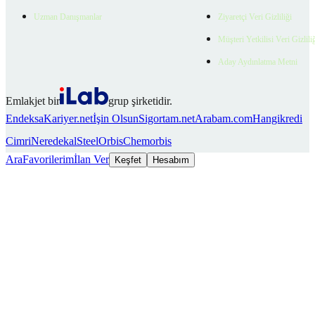
Uzman Danışmanlar
Ziyaretçi Veri Gizliliği
Müşteri Yetkilisi Veri Gizlili
Aday Aydınlatma Metni
Emlakjet bir
grup şirketidir.
Endeksa
Kariyer.net
İşin Olsun
Sigortam.net
Arabam.com
Hangikredi
Cimri
Neredekal
SteelOrbis
Chemorbis
Ara
Favorilerim
İlan Ver
Keşfet
Hesabım