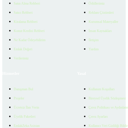
Satın Alma Rehberi
Ödüllerimiz
Satıcı Rehberi
Reklam Çözümleri
Kiralama Rehberi
Kurumsal Materyaller
Konut Kredisi Rehberi
İnsan Kaynakları
Ne Kadar Ödeyebilirim
İletişim
Emlak Değeri
Yardım
Verilerimiz
Hizmetler
Yasal
Danışman Bul
Kullanım Koşulları
Projeler
Bireysel Üyelik Sözleşmesi
Ücretsiz İlan Verin
Çerez Politikası ve Aydınlat
Üyelik Paketleri
Çerez Ayarları
EmlakZeka Asistan
Kullanıcı Veri Gizliliği Bildi