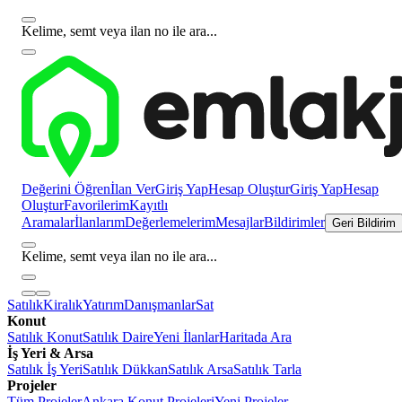
Kelime, semt veya ilan no ile ara...
Değerini Öğren
İlan Ver
Giriş Yap
Hesap Oluştur
Giriş Yap
Hesap
Oluştur
Favorilerim
Kayıtlı
Aramalar
İlanlarım
Değerlemelerim
Mesajlar
Bildirimler
Geri Bildirim
Kelime, semt veya ilan no ile ara...
Satılık
Kiralık
Yatırım
Danışmanlar
Sat
Konut
Satılık Konut
Satılık Daire
Yeni İlanlar
Haritada Ara
İş Yeri & Arsa
Satılık İş Yeri
Satılık Dükkan
Satılık Arsa
Satılık Tarla
Projeler
Tüm Projeler
Ankara Konut Projeleri
Yeni Projeler