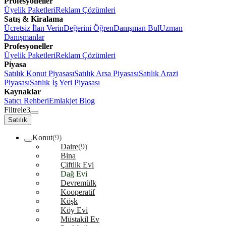
Profesyoneller
Üyelik Paketleri
Reklam Çözümleri
Satış & Kiralama
Ücretsiz İlan Verin
Değerini Öğren
Danışman Bul
Uzman
Danışmanlar
Profesyoneller
Üyelik Paketleri
Reklam Çözümleri
Piyasa
Satılık Konut Piyasası
Satılık Arsa Piyasası
Satılık Arazi
Piyasası
Satılık İş Yeri Piyasası
Kaynaklar
Satıcı Rehberi
Emlakjet Blog
Filtrele
3
Satılık
Konut
(9)
Daire
(9)
Bina
Çiftlik Evi
Dağ Evi
Devremülk
Kooperatif
Köşk
Köy Evi
Müstakil Ev