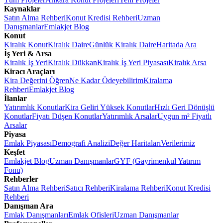
Kaynaklar
Satın Alma Rehberi
Konut Kredisi Rehberi
Uzman
Danışmanlar
Emlakjet Blog
Konut
Kiralık Konut
Kiralık Daire
Günlük Kiralık Daire
Haritada Ara
İş Yeri & Arsa
Kiralık İş Yeri
Kiralık Dükkan
Kiralık İş Yeri Piyasası
Kiralık Arsa
Kiracı Araçları
Kira Değerini Öğren
Ne Kadar Ödeyebilirim
Kiralama
Rehberi
Emlakjet Blog
İlanlar
Yatırımlık Konutlar
Kira Geliri Yüksek Konutlar
Hızlı Geri Dönüşlü
Konutlar
Fiyatı Düşen Konutlar
Yatırımlık Arsalar
Uygun m² Fiyatlı
Arsalar
Piyasa
Emlak Piyasası
Demografi Analizi
Değer Haritaları
Verilerimiz
Keşfet
Emlakjet Blog
Uzman Danışmanlar
GYF (Gayrimenkul Yatırım
Fonu)
Rehberler
Satın Alma Rehberi
Satıcı Rehberi
Kiralama Rehberi
Konut Kredisi
Rehberi
Danışman Ara
Emlak Danışmanları
Emlak Ofisleri
Uzman Danışmanlar