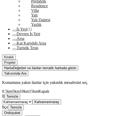
Prefabrik
Residence
Villa
Yalı
Yalı Dairesi
Yazlık
İş Yeri
(2)
Devren İş Yeri
Arsa
Kat Karşılığı Arsa
Turistik Tesis
Kiralık
Projeler
Harita
Değerleri ve ilanları tematik haritada görün
Yakınımda Ara
Konumuna yakın ilanlar için yakınlık mesafesini seç.
0.5km
5km
10km
15km
Kapalı
İl
Temizle
Kahramanmaraş
İlçe
Temizle
Onikişubat