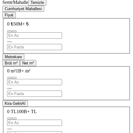
Semt/Mahalle
Temizle
Cumhuriyet Mahallesi
Fiyat
0 ₺
50M+ ₺
—
Metrekare
Brüt m²
Net m²
0 m²
1B+ m²
—
Kira Geliri
AI
0 TL
100B+ TL
—