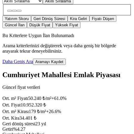
Akıllı Sıralama
Yatırım Skoru
Geri Dönüş Süresi
Kira Geliri
Fiyatı Düşen
Güncel İlan
Düşük Fiyat
Yüksek Fiyat
Bu Kriterlere Uygun İlan Bulunamadı
Arama kriterlerinizi değiştirerek veya daha geniş bir bölgede
arayarak tekrar deneyebilirsiniz.
Daha Geniş Ara
Aramayı Kaydet
Cumhuriyet Mahallesi Emlak Piyasası
Güncel fiyat verileri
Ort. m² Fiyatı
50.240 ₺/m²
+
61.0
%
Ort. Fiyat
10.952.320 ₺
Ort. m² Kirası
179 ₺/m²
+
26.6
%
Ort. Kira
34.401 ₺
Geri dönüş süresi
23 yıl
Getiri
%4.27