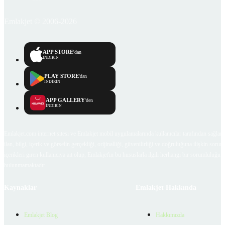
Emlakjet © 2006-2026
APP STORE
'dan
İNDİRİN
PLAY STORE
'dan
İNDİRİN
APP GALLERY
'den
İNDİRİN
Emlakjet.com internet sitesi ve Emlakjet mobil uygulamalarında kullanıcılar tarafından sağlana
ilan, bilgi, içerik ve görselin gerçekliği, orijinalliği, güvenilirliği ve doğruluğuna ilişkin soru
içerikleri giren kullanıcıya ait olup, Emlakjet'in bu hususlarla ilgili herhangi bir sorumluluğu
bulunmamaktadır.
Kaynaklar
Emlakjet Hakkında
Emlakjet Blog
Hakkımızda