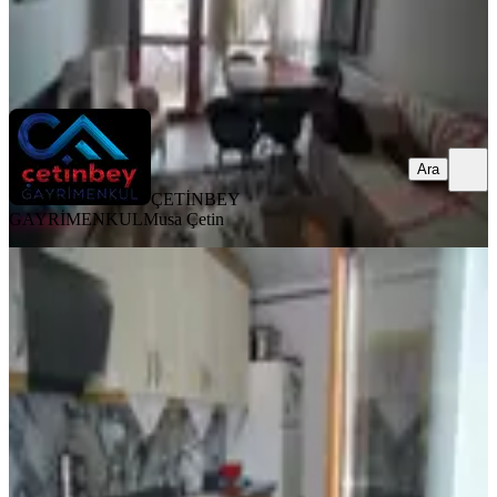
ÇETİNBEY GAYRİMENKUL
Musa Çetin
Ara
Ara
ÇETİNBEY
GAYRİMENKUL
Musa Çetin
MANZARALI
Krc'den Merkezi Konumda Satılık
Giriş Kat 3+1 Daire
Mamak, Altıağaç Mahallesi
3+1
·
115 m²
·
Düz Giriş (Zemin)
·
22.07.2026
4.300.000 ₺