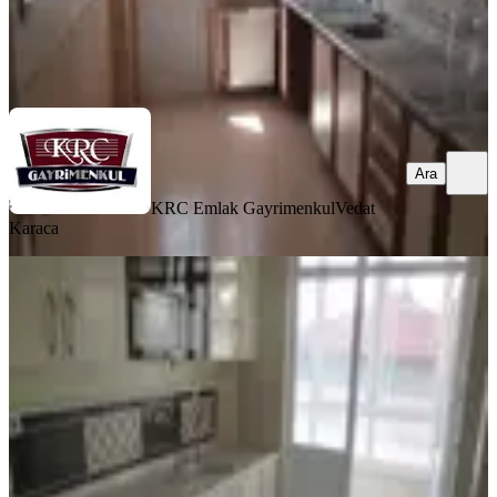
KRC Emlak Gayrimenkul
Vedat Karaca
Ara
Ara
KRC Emlak Gayrimenkul
Vedat
Karaca
MANZARALI
Krc'den Merkezi Konumda Full Yapılı
Satılık Giriş Kat 3+1 Daire
Mamak, Altıağaç Mahallesi
3+1
·
110 m²
·
Düz Giriş (Zemin)
·
18.05.2026
3.920.000 ₺