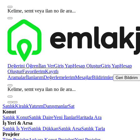
Kelime, semt veya ilan no ile ara...
Değerini Öğren
İlan Ver
Giriş Yap
Hesap Oluştur
Giriş Yap
Hesap
Oluştur
Favorilerim
Kayıtlı
Aramalar
İlanlarım
Değerlemelerim
Mesajlar
Bildirimler
Geri Bildirim
Kelime, semt veya ilan no ile ara...
Satılık
Kiralık
Yatırım
Danışmanlar
Sat
Konut
Satılık Konut
Satılık Daire
Yeni İlanlar
Haritada Ara
İş Yeri & Arsa
Satılık İş Yeri
Satılık Dükkan
Satılık Arsa
Satılık Tarla
Projeler
Tüm Projeler
Ankara Konut Projeleri
Yeni Projeler