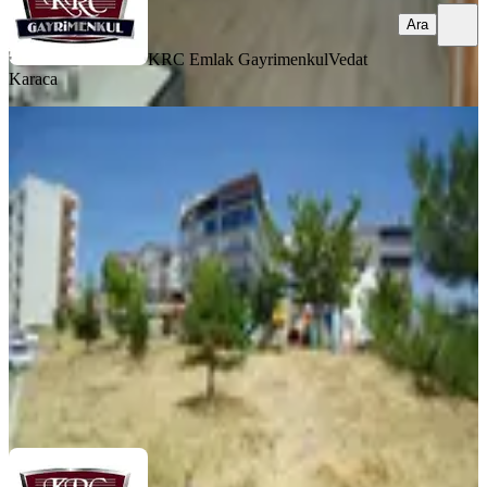
Ara
KRC Emlak Gayrimenkul
Vedat
Karaca
YENİ
Krc Den Merkezi Konumda Önü Açık
Yapılı Tapulu 2+1 Daire
Mamak, Altıağaç Mahallesi
2+1
·
90 m²
·
Kot 1
·
06.08.2026
3.620.000 ₺
KRC Emlak Gayrimenkul
Vedat Karaca
Ara