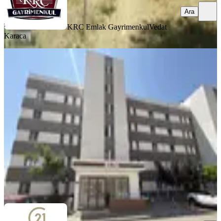
Ara
KRC Emlak Gayrimenkul
Vedat
Karaca
MANZARALI
%
3
Altıağaç Toki'de Satılık 3+1 Yapılı
Fırsat Daire
Mamak, Altıağaç Mahallesi
3+1
·
120 m²
·
Kot 1
·
04.08.2026
3.810.000 ₺
3.925.000 ₺
CENTURY 21 MEVORA GAYRİMENKUL
Mevlüt Sönmez
Ara