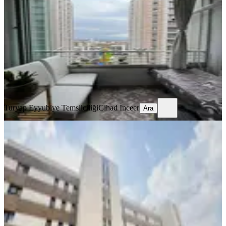
Mamak, Altıağaç Mahallesi
3+1
·
125 m²
·
4. Kat
·
19.06.2026
4.990.000 ₺
Turyap Eyyubiye Temsilciliği
Cihad İnceer
Ara
Turyap Eyyubiye Temsilciliği
Cihad İnceer
Ara
MANZARALI
%
4
Altıağaç Tokilerde ''boş'' 1. Kat
Konumunda !!tapulu!! 3+1
Mamak, Altıağaç Mahallesi
3+1
·
120 m²
·
Kot 1
·
19.06.2026
3.825.000 ₺
3.990.000 ₺