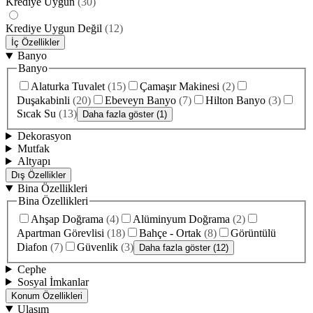
Krediye Uygun
(
30
)
Krediye Uygun Değil
(
12
)
İç Özellikler
Banyo
Banyo
Alaturka Tuvalet
(
15
)
Çamaşır Makinesi
(
2
)
Duşakabinli
(
20
)
Ebeveyn Banyo
(
7
)
Hilton Banyo
(
3
)
Sıcak Su
(
13
)
Daha fazla göster (1)
Dekorasyon
Mutfak
Altyapı
Dış Özellikler
Bina Özellikleri
Bina Özellikleri
Ahşap Doğrama
(
4
)
Alüminyum Doğrama
(
2
)
Apartman Görevlisi
(
18
)
Bahçe - Ortak
(
8
)
Görüntülü
Diafon
(
7
)
Güvenlik
(
3
)
Daha fazla göster (12)
Cephe
Sosyal İmkanlar
Konum Özellikleri
Ulaşım