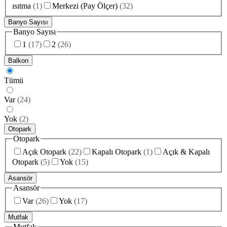
ısıtma
(
1
)
Merkezi (Pay Ölçer)
(
32
)
Banyo Sayısı
Banyo Sayısı
1
(
17
)
2
(
26
)
Balkon
Tümü
Var
(
24
)
Yok
(
2
)
Otopark
Otopark
Açık Otopark
(
22
)
Kapalı Otopark
(
1
)
Açık & Kapalı
Otopark
(
5
)
Yok
(
15
)
Asansör
Asansör
Var
(
26
)
Yok
(
17
)
Mutfak
Mutfak