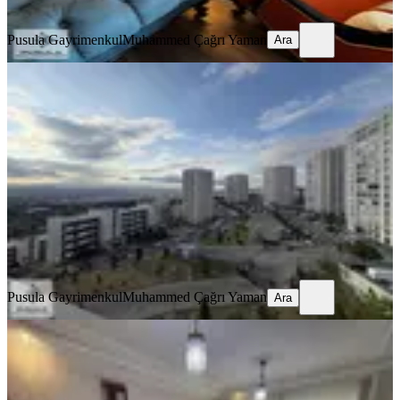
Ara
Pusula Gayrimenkul
Muhammed Çağrı Yaman
Ara
SİTE İÇİ
Altıağaç Toki 6.kat Satılık Daire
Mamak, Altıağaç Mahallesi
3+1
·
127 m²
·
6. Kat
·
23.06.2026
5.500.000 ₺
Pusula Gayrimenkul
Muhammed Çağrı Yaman
Ara
Pusula Gayrimenkul
Muhammed Çağrı Yaman
Ara
MANZARALI
Turkaz Emlak'ta Önü Açık Manzaralı
Katta Satılık Full Yapılı 3+1