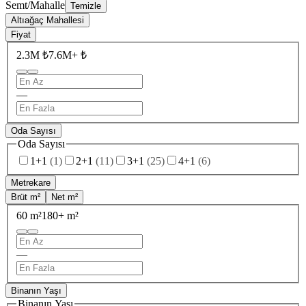
Semt/Mahalle
Temizle
Altıağaç Mahallesi
Fiyat
2.3M ₺
7.6M+ ₺
—
Oda Sayısı
Oda Sayısı
1+1
(
1
)
2+1
(
11
)
3+1
(
25
)
4+1
(
6
)
Metrekare
Brüt m²
Net m²
60 m²
180+ m²
—
Binanın Yaşı
Binanın Yaşı