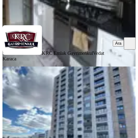
KRC Emlak Gayrimenkul
Vedat Karaca
Ara
Ara
KRC Emlak Gayrimenkul
Vedat
Karaca
MANZARALI
Altıağaç Toki'de Satılık 3+1
Manzaralı Tapulu Daire
Mamak, Altıağaç Mahallesi
3+1
·
120 m²
·
8. Kat
·
01.07.2026
5.500.000 ₺