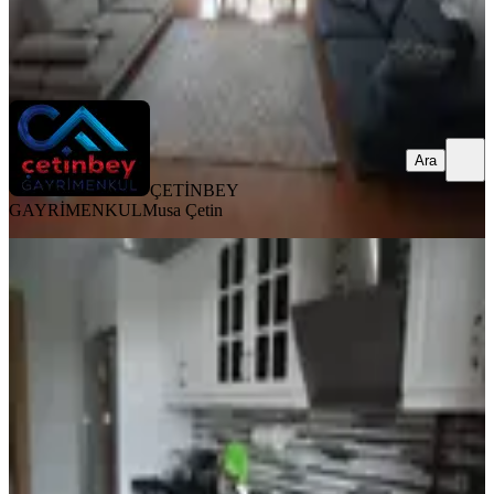
ÇETİNBEY GAYRİMENKUL
Musa Çetin
Ara
Ara
ÇETİNBEY
GAYRİMENKUL
Musa Çetin
MANZARALI
Krc'den Merkezi Konumda Katta
Satılık 3+1 Daire
Mamak, Altıağaç Mahallesi
3+1
·
110 m²
·
1. Kat
·
08.07.2026
4.650.000 ₺