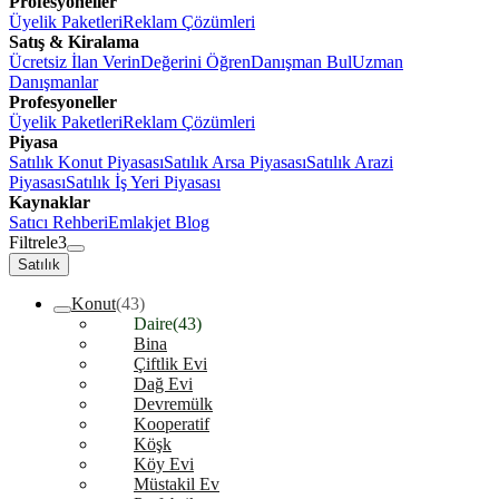
Profesyoneller
Üyelik Paketleri
Reklam Çözümleri
Satış & Kiralama
Ücretsiz İlan Verin
Değerini Öğren
Danışman Bul
Uzman
Danışmanlar
Profesyoneller
Üyelik Paketleri
Reklam Çözümleri
Piyasa
Satılık Konut Piyasası
Satılık Arsa Piyasası
Satılık Arazi
Piyasası
Satılık İş Yeri Piyasası
Kaynaklar
Satıcı Rehberi
Emlakjet Blog
Filtrele
3
Satılık
Konut
(43)
Daire
(43)
Bina
Çiftlik Evi
Dağ Evi
Devremülk
Kooperatif
Köşk
Köy Evi
Müstakil Ev