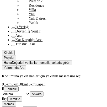
Prefabrik
Residence
Villa
Yalı
Yalı Dairesi
Yazlık
İş Yeri
(4)
Devren İş Yeri
(1)
Arsa
Kat Karşılığı Arsa
Turistik Tesis
Kiralık
Projeler
Harita
Değerleri ve ilanları tematik haritada görün
Yakınımda Ara
Konumuna yakın ilanlar için yakınlık mesafesini seç.
0.5km
5km
10km
15km
Kapalı
İl
Temizle
Ankara
İlçe
Temizle
Mamak