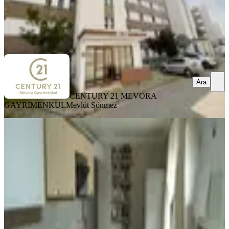
CENTURY 21 MEVORA GAYRİMENKUL
Mevlüt Sönmez
Ara
Ara
CENTURY 21 MEVORA
GAYRİMENKUL
Mevlüt Sönmez
MANZARALI
Krc'den Merkezi Konumda Katta Full
Yapılı Satılık 3+1 Daire
Mamak, Altıağaç Mahallesi
3+1
·
110 m²
·
2. Kat
·
11.06.2026
5.800.000 ₺