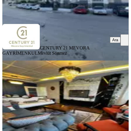
CENTURY 21 MEVORA GAYRİMENKUL
Mevlüt Sönmez
Ara
Ara
CENTURY 21 MEVORA
GAYRİMENKUL
Mevlüt Sönmez
SİTE İÇİ
Acil Şerefiyesi Yüksek Altıağaç Toki
De Yüksek Kat Mimari Eser
Mamak, Altıağaç Mahallesi
4+1
·
165 m²
·
14. Kat
·
27.06.2026
6.950.000 ₺
Pusula Gayrimenkul
Muhammed Çağrı Yaman