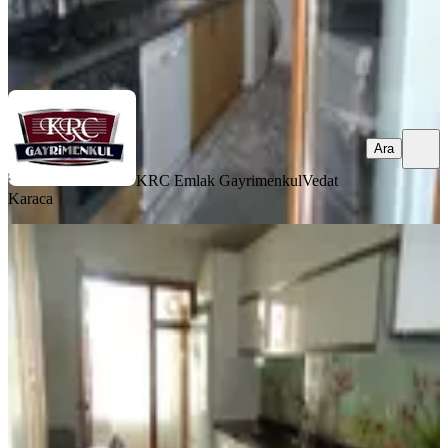
KRC Emlak Gayrimenkul
Vedat Karaca
Ara
Ara
KRC Emlak Gayrimenkul
Vedat
Karaca
SİTE İÇİ
Krc'den Merkezi Konumda Katta
Satılık 3+1 Daire
Mamak, Altıağaç Mahallesi
3+1
·
110 m²
·
3. Kat
·
22.07.2026
6.150.000 ₺