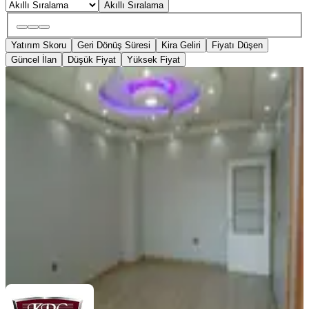
Akıllı Sıralama
Yatırım Skoru
Geri Dönüş Süresi
Kira Geliri
Fiyatı Düşen
Güncel İlan
Düşük Fiyat
Yüksek Fiyat
YENİ
Krc Den Full+full Yapılı Tapulu
Manzaralı Satılık 3+1 Daire
Mamak, Altıağaç Mahallesi
3+1
·
120 m²
·
5. Kat
·
08.08.2026
4.635.000 ₺
KRC Emlak Gayrimenkul
Vedat Karaca
Ara