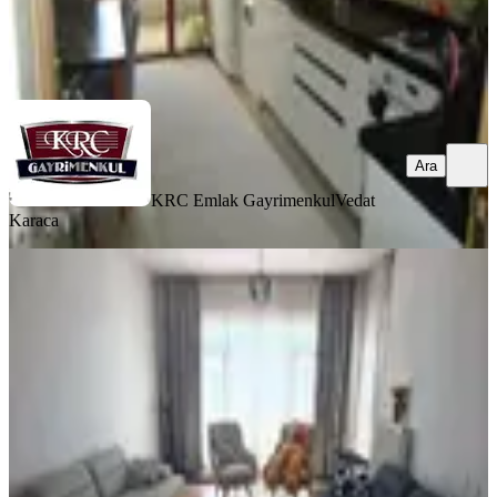
KRC Emlak Gayrimenkul
Vedat Karaca
Ara
Ara
KRC Emlak Gayrimenkul
Vedat
Karaca
BALKONLU
Mamak Altıağaç Tokide Satılık 3+1
Daire
Mamak, Altıağaç Mahallesi
3+1
·
130 m²
·
5. Kat
·
18.07.2026
4.950.000 ₺