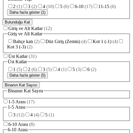
2
(
1
)
3
(
2
)
4
(
10
)
5
(
6
)
6-10
(
17
)
11-15
(
6
)
Daha fazla göster (1)
Bulunduğu Kat
Giriş ve Alt Katlar
(
12
)
Giriş ve Alt Katlar
Bahçe katı
(
2
)
Düz Giriş (Zemin)
(
4
)
Kot 1 (-1)
(
4
)
Kot 3 (-3)
(
2
)
Üst Katlar
(
31
)
Üst Katlar
1
(
5
)
2
(
6
)
3
(
5
)
4
(
1
)
5
(
3
)
6
(
2
)
Daha fazla göster (5)
Binanın Kat Sayısı
Binanın Kat Sayısı
1-5 Arası
(
17
)
1-5 Arası
3
(
12
)
4
(
4
)
5
(
1
)
6-10 Arası
(
8
)
6-10 Arası