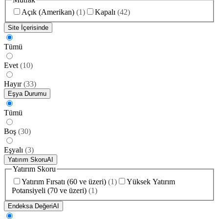
Açık (Amerikan)
(
1
)
Kapalı
(
42
)
Site İçerisinde
Tümü
Evet
(
10
)
Hayır
(
33
)
Eşya Durumu
Tümü
Boş
(
30
)
Eşyalı
(
3
)
Yatırım Skoru
AI
Yatırım Skoru
Yatırım Fırsatı (60 ve üzeri)
(
1
)
Yüksek Yatırım
Potansiyeli (70 ve üzeri)
(
1
)
Endeksa Değeri
AI