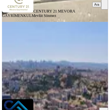
Ara
CENTURY 21 MEVORA
GAYRİMENKUL
Mevlüt Sönmez
BALKONLU
Mamak Altıağaç Tokide Ankara
Manzaralı Full Yapılı 3+1
Mamak, Altıağaç Mahallesi
3+1
·
120 m²
·
13. Kat
·
29.07.2026
5.250.000 ₺
ÇETİNBEY GAYRİMENKUL
Musa Çetin
Ara