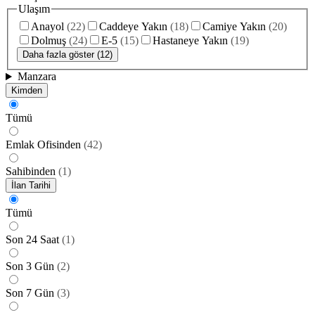
Ulaşım
Anayol
(
22
)
Caddeye Yakın
(
18
)
Camiye Yakın
(
20
)
Dolmuş
(
24
)
E-5
(
15
)
Hastaneye Yakın
(
19
)
Daha fazla göster (12)
Manzara
Kimden
Tümü
Emlak Ofisinden
(
42
)
Sahibinden
(
1
)
İlan Tarihi
Tümü
Son 24 Saat
(
1
)
Son 3 Gün
(
2
)
Son 7 Gün
(
3
)