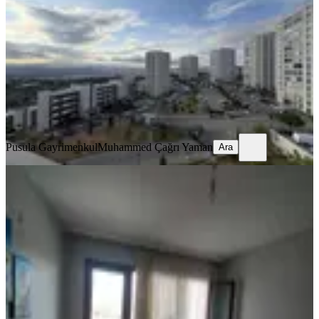
Mamak, Altıağaç Mahallesi
3+1
·
127 m²
·
6. Kat
·
23.07.2026
5.200.000 ₺
Pusula Gayrimenkul
Muhammed Çağrı Yaman
Ara
Pusula Gayrimenkul
Muhammed Çağrı Yaman
Ara
BALKONLU
Mamak Altıağaç Tokide 2+1 Satılık
Daire
Mamak, Altıağaç Mahallesi
2+1
·
85 m²
·
7. Kat
·
23.07.2026
3.900.000 ₺