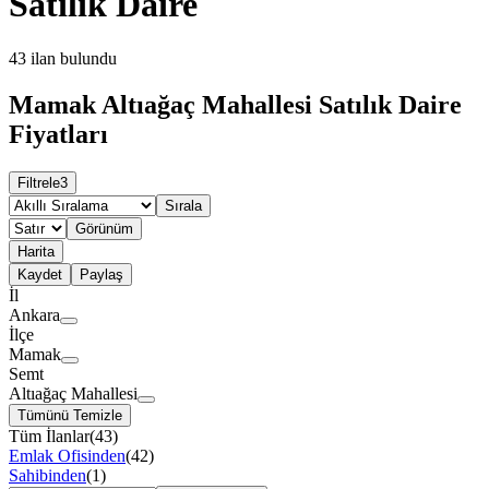
Satılık Daire
43
ilan bulundu
Mamak Altıağaç Mahallesi Satılık Daire
Fiyatları
Filtrele
3
Sırala
Görünüm
Harita
Kaydet
Paylaş
İl
Ankara
İlçe
Mamak
Semt
Altıağaç Mahallesi
Tümünü Temizle
Tüm İlanlar
(
43
)
Emlak Ofisinden
(
42
)
Sahibinden
(
1
)