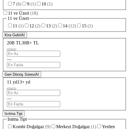
7
(
6
)
9
(
1
)
10
(
1
)
11 ve Üzeri
(
18
)
11 ve Üzeri
11
(
1
)
12
(
2
)
13
(
2
)
14
(
12
)
15
(
1
)
Kira Geliri
AI
20B TL
30B+ TL
—
Geri Dönüş Süresi
AI
11 yıl
13+ yıl
—
Isıtma Tipi
Isıtma Tipi
Kombi Doğalgaz
(
9
)
Merkezi Doğalgaz
(
1
)
Yerden