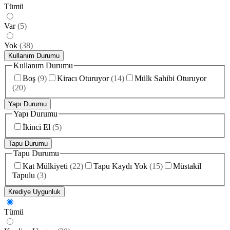
Tümü
Var
(
5
)
Yok
(
38
)
Kullanım Durumu
Kullanım Durumu
Boş
(
9
)
Kiracı Oturuyor
(
14
)
Mülk Sahibi Oturuyor
(
20
)
Yapı Durumu
Yapı Durumu
İkinci El
(
5
)
Tapu Durumu
Tapu Durumu
Kat Mülkiyeti
(
22
)
Tapu Kaydı Yok
(
15
)
Müstakil
Tapulu
(
3
)
Krediye Uygunluk
Tümü