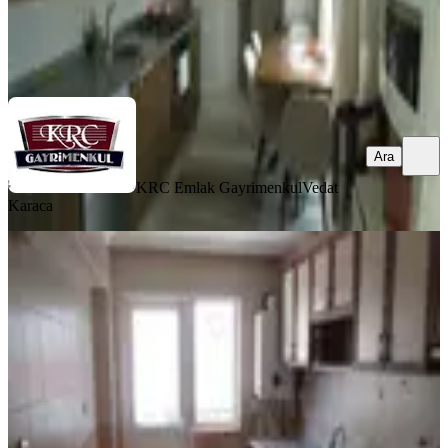
KRC Emlak Gayrimenkul
Vedat Karaca
Ara
Ara
KRC Emlak Gayrimenkul
Vedat
Karaca
MANZARALI
Krc'den Merkezi Konumda Katta
Satılık 3+1 Daire
Mamak, Altıağaç Mahallesi
3+1
·
110 m²
·
2. Kat
·
18.05.2026
3.600.000 ₺