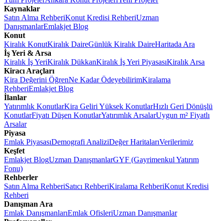
Kaynaklar
Satın Alma Rehberi
Konut Kredisi Rehberi
Uzman
Danışmanlar
Emlakjet Blog
Konut
Kiralık Konut
Kiralık Daire
Günlük Kiralık Daire
Haritada Ara
İş Yeri & Arsa
Kiralık İş Yeri
Kiralık Dükkan
Kiralık İş Yeri Piyasası
Kiralık Arsa
Kiracı Araçları
Kira Değerini Öğren
Ne Kadar Ödeyebilirim
Kiralama
Rehberi
Emlakjet Blog
İlanlar
Yatırımlık Konutlar
Kira Geliri Yüksek Konutlar
Hızlı Geri Dönüşlü
Konutlar
Fiyatı Düşen Konutlar
Yatırımlık Arsalar
Uygun m² Fiyatlı
Arsalar
Piyasa
Emlak Piyasası
Demografi Analizi
Değer Haritaları
Verilerimiz
Keşfet
Emlakjet Blog
Uzman Danışmanlar
GYF (Gayrimenkul Yatırım
Fonu)
Rehberler
Satın Alma Rehberi
Satıcı Rehberi
Kiralama Rehberi
Konut Kredisi
Rehberi
Danışman Ara
Emlak Danışmanları
Emlak Ofisleri
Uzman Danışmanlar