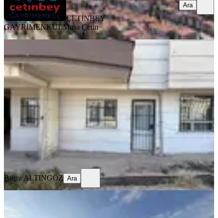
Ara
ÇETİNBEY
GAYRİMENKUL
Musa Çetin
MANZARALI
Ankarada Merkezi Daha Ucuzu
Kalmadı
Mamak, Altıağaç Mahallesi
1+1
·
60 m²
·
Kot 3
·
25.07.2026
2.300.000 ₺
Büşra ALTINGÖZ
Ara
Büşra ALTINGÖZ
Ara
Altıağaç Toki 6.kat Satılık Daire