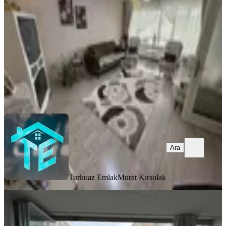
Mamak, Altıağaç Mahallesi
3+1
·
180 m²
·
3. Kat
·
22.06.2026
6.499.000 ₺
Turkuaz Emlak
Murat Kırsolak
Ara
Ara
Turkuaz Emlak
Murat Kırsolak
MANZARALI
Turyap'tan Resmi Tapu Devirli Ara
Kat 3+1 Yapılı 127 M2