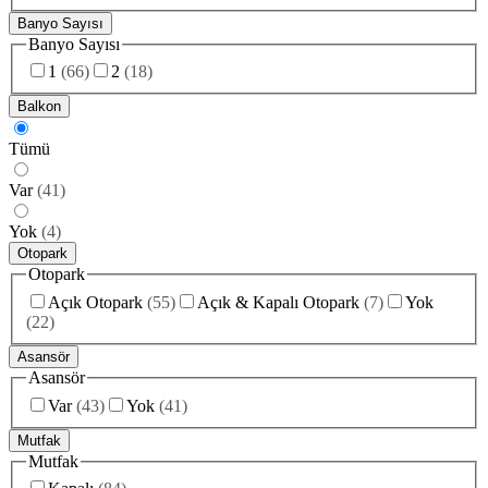
Banyo Sayısı
Banyo Sayısı
1
(
66
)
2
(
18
)
Balkon
Tümü
Var
(
41
)
Yok
(
4
)
Otopark
Otopark
Açık Otopark
(
55
)
Açık & Kapalı Otopark
(
7
)
Yok
(
22
)
Asansör
Asansör
Var
(
43
)
Yok
(
41
)
Mutfak
Mutfak