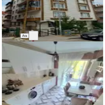
3.350.000 ₺
3.550.000 ₺
Hakan Aksu
Ara
Hakan Aksu
Ara
MANZARALI
Başak Mahallesi'nde | 3.katta |
Asansörlü | 3+1 Satılık Daire
Mamak, Başak Mahallesi
3+1
·
135 m²
·
3. Kat
·
23.07.2026
3.450.000 ₺
Gül Emlak
Gül Çalı