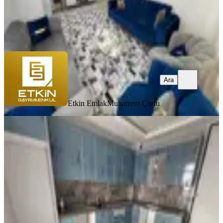
Etkin Emlak
Muharrem Çorlu
Ara
Ara
Etkin Emlak
Muharrem Çorlu
SIFIR BİNA
Derman'dan Ön Cephe 1. Ve 2.katta
Kök Tapu Göbeğe Çok Yakın
Mamak, Başak Mahallesi
3+1
·
135 m²
·
1. Kat
·
08.07.2026
6.350.000 ₺