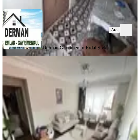
Ara
Ara
Derman Gayrimenkul
Erdal Şıvka
MANZARALI
Mülk Emlak Ofisinden 3.katta 3+1
110 M2 Full Yapılı Fırsat Daire
Mamak, Başak Mahallesi
3+1
·
120 m²
·
3. Kat
·
16.07.2026
3.325.000 ₺
MÜLK EMLAK YATIRIM MERKEZİ
ERGÜL DOĞAN