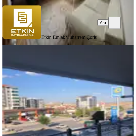
Ara
Etkin Emlak
Muharrem Çorlu
BALKONLU
Arıkan Emlak’tan Cadde Üstü 3+1
Satılık Daire
Mamak, Başak Mahallesi
3+1
·
145 m²
·
1. Kat
·
18.07.2026
4.900.000 ₺
Arıkan Emlak İnşaat
Arıkan Emlak
Ara