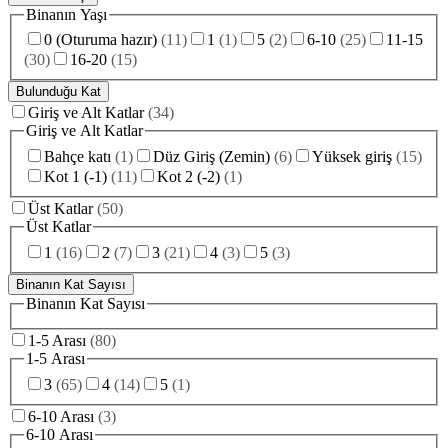
Binanın Yaşı
0 (Oturuma hazır)
(
11
)
1
(
1
)
5
(
2
)
6-10
(
25
)
11-15
(
30
)
16-20
(
15
)
Bulunduğu Kat
Giriş ve Alt Katlar
(
34
)
Giriş ve Alt Katlar
Bahçe katı
(
1
)
Düz Giriş (Zemin)
(
6
)
Yüksek giriş
(
15
)
Kot 1 (-1)
(
11
)
Kot 2 (-2)
(
1
)
Üst Katlar
(
50
)
Üst Katlar
1
(
16
)
2
(
7
)
3
(
21
)
4
(
3
)
5
(
3
)
Binanın Kat Sayısı
Binanın Kat Sayısı
1-5 Arası
(
80
)
1-5 Arası
3
(
65
)
4
(
14
)
5
(
1
)
6-10 Arası
(
3
)
6-10 Arası