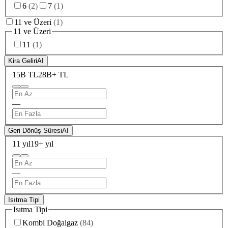
6
(
2
)
7
(
1
)
11 ve Üzeri
(
1
)
11 ve Üzeri
11
(
1
)
Kira Geliri
AI
15B TL
28B+ TL
—
Geri Dönüş Süresi
AI
11 yıl
19+ yıl
—
Isıtma Tipi
Isıtma Tipi
Kombi Doğalgaz
(
84
)