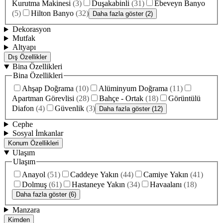
Kurutma Makinesi
(
3
)
Duşakabinli
(
31
)
Ebeveyn Banyo
(
5
)
Hilton Banyo
(
32
)
Daha fazla göster (2)
Dekorasyon
Mutfak
Altyapı
Dış Özellikler
Bina Özellikleri
Bina Özellikleri
Ahşap Doğrama
(
10
)
Alüminyum Doğrama
(
11
)
Apartman Görevlisi
(
28
)
Bahçe - Ortak
(
18
)
Görüntülü
Diafon
(
4
)
Güvenlik
(
3
)
Daha fazla göster (12)
Cephe
Sosyal İmkanlar
Konum Özellikleri
Ulaşım
Ulaşım
Anayol
(
51
)
Caddeye Yakın
(
44
)
Camiye Yakın
(
41
)
Dolmuş
(
61
)
Hastaneye Yakın
(
34
)
Havaalanı
(
18
)
Daha fazla göster (6)
Manzara
Kimden