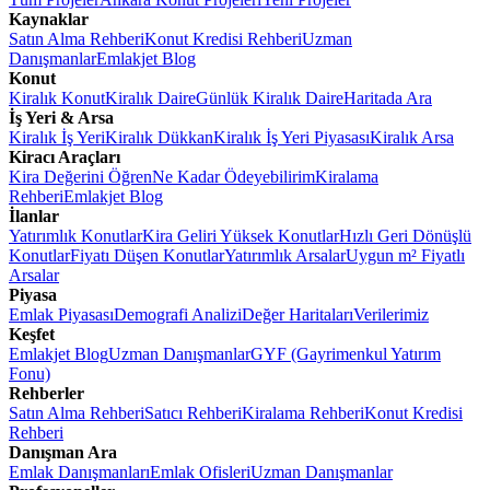
Kaynaklar
Satın Alma Rehberi
Konut Kredisi Rehberi
Uzman
Danışmanlar
Emlakjet Blog
Konut
Kiralık Konut
Kiralık Daire
Günlük Kiralık Daire
Haritada Ara
İş Yeri & Arsa
Kiralık İş Yeri
Kiralık Dükkan
Kiralık İş Yeri Piyasası
Kiralık Arsa
Kiracı Araçları
Kira Değerini Öğren
Ne Kadar Ödeyebilirim
Kiralama
Rehberi
Emlakjet Blog
İlanlar
Yatırımlık Konutlar
Kira Geliri Yüksek Konutlar
Hızlı Geri Dönüşlü
Konutlar
Fiyatı Düşen Konutlar
Yatırımlık Arsalar
Uygun m² Fiyatlı
Arsalar
Piyasa
Emlak Piyasası
Demografi Analizi
Değer Haritaları
Verilerimiz
Keşfet
Emlakjet Blog
Uzman Danışmanlar
GYF (Gayrimenkul Yatırım
Fonu)
Rehberler
Satın Alma Rehberi
Satıcı Rehberi
Kiralama Rehberi
Konut Kredisi
Rehberi
Danışman Ara
Emlak Danışmanları
Emlak Ofisleri
Uzman Danışmanlar