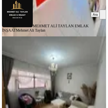
Ara
MEHMET ALİ TAYLAN EMLAK
İNŞAAT
Mehmet Ali Taylan
MANZARALI
Başak Mahallesinde 3+1 Kot 1 De
Masrafsız Daire
Mamak, Başak Mahallesi
3+1
·
125 m²
·
Kot 1
·
20.07.2026
2.399.000 ₺
Etkin Emlak
Muharrem Çorlu
Ara