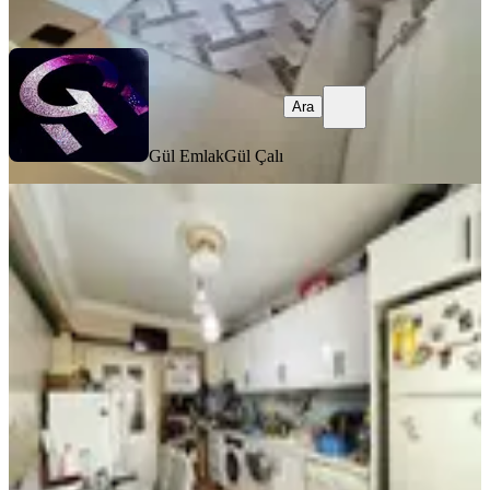
Ara
Ara
Gül Emlak
Gül Çalı
BALKONLU
***alaca Emlak'dan Yonca Market
Karşısı İskanlı Kök Tapu***
Mamak, Başak Mahallesi
2.5+1
·
115 m²
·
Kot 1
·
22.07.2026
2.599.000 ₺
Alaca Emlak
Ferhat Kellegöz