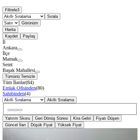
Filtrele
3
Sırala
Görünüm
Harita
Kaydet
Paylaş
İl
Ankara
İlçe
Mamak
Semt
Başak Mahallesi
Tümünü Temizle
Tüm İlanlar
(
84
)
Emlak Ofisinden
(
80
)
Sahibinden
(
4
)
Akıllı Sıralama
Yatırım Skoru
Geri Dönüş Süresi
Kira Geliri
Fiyatı Düşen
Güncel İlan
Düşük Fiyat
Yüksek Fiyat
YENİ
Başak Mh Yonca Market Yaını 3+1