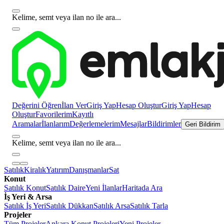
Kelime, semt veya ilan no ile ara...
Değerini Öğren
İlan Ver
Giriş Yap
Hesap Oluştur
Giriş Yap
Hesap
Oluştur
Favorilerim
Kayıtlı
Aramalar
İlanlarım
Değerlemelerim
Mesajlar
Bildirimler
Geri Bildirim
Kelime, semt veya ilan no ile ara...
Satılık
Kiralık
Yatırım
Danışmanlar
Sat
Konut
Satılık Konut
Satılık Daire
Yeni İlanlar
Haritada Ara
İş Yeri & Arsa
Satılık İş Yeri
Satılık Dükkan
Satılık Arsa
Satılık Tarla
Projeler
Tüm Projeler
Ankara Konut Projeleri
Yeni Projeler