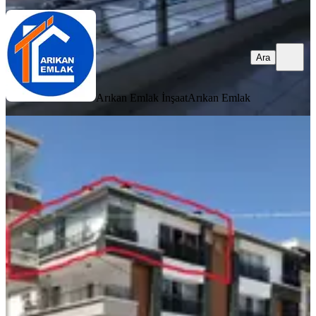
Ara
Arıkan Emlak İnşaat
Arıkan Emlak
MANZARALI
Mamak Başak Mah 6 Yllık Geniş
Balkonlu Satılık 3+1 Daire
Mamak, Başak Mahallesi
3+1
·
130 m²
·
4. Kat
·
17.07.2026
4.125.000 ₺
Tiyo Emlak
AYHAN ÖZTÜRK