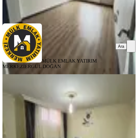
MÜLK EMLAK YATIRIM MERKEZİ
ERGÜL DOĞAN
Ara
Ara
MÜLK EMLAK YATIRIM
MERKEZİ
ERGÜL DOĞAN
EŞYALI
Başak Mahallesinde Kot 1 De 3+1
Daire
Mamak, Başak Mahallesi
3+1
·
115 m²
·
Kot 1
·
11.07.2026
2.399.000 ₺