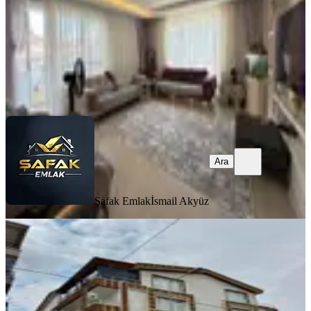
4.295.000 ₺
Şafak Emlak
İsmail Akyüz
Ara
Ara
Şafak Emlak
İsmail Akyüz
BALKONLU
%
6
Başak Mah. Cuma Pazar 135m2 3+1
Arakat Kök Tapu
Mamak, Başak Mahallesi
3+1
·
135 m²
·
1. Kat
·
25.07.2026