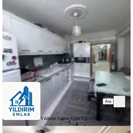
Acil Satılık!!
Mamak, Başak Mahallesi
3+1
·
110 m²
·
Kot 1
·
09.08.2026
2.390.000 ₺
Yıldırım Emlak
Yasin YILDIRIM
Ara
Ara
Yıldırım Emlak
Yasin YILDIRIM
YENİ