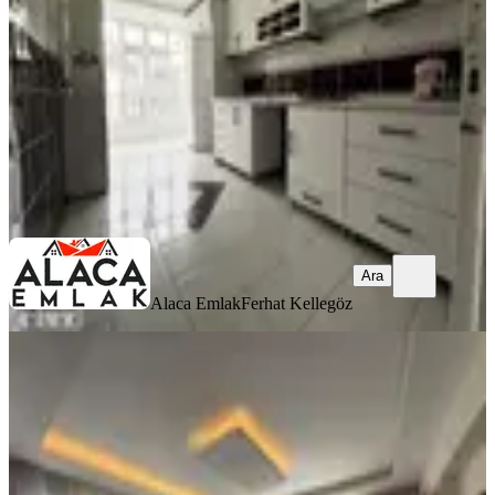
5+1
·
210 m²
·
3. Kat
·
02.08.2026
5.500.000 ₺
Alaca Emlak
Ferhat Kellegöz
Ara
Ara
Alaca Emlak
Ferhat Kellegöz
MANZARALI
Şafak'tan Başak'ta 3+1 Lüks
Asansörlü-güney-cephesi Açık-geniş
Mamak, Başak Mahallesi
3+1
·
155 m²
·
5. Kat
·
30.07.2026