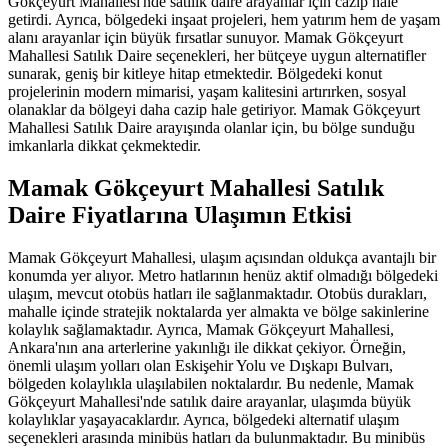
Gökçeyurt Mahallesi'nde satılık daire arayanlar için cazip hale
getirdi. Ayrıca, bölgedeki inşaat projeleri, hem yatırım hem de yaşam
alanı arayanlar için büyük fırsatlar sunuyor. Mamak Gökçeyurt
Mahallesi Satılık Daire seçenekleri, her bütçeye uygun alternatifler
sunarak, geniş bir kitleye hitap etmektedir. Bölgedeki konut
projelerinin modern mimarisi, yaşam kalitesini artırırken, sosyal
olanaklar da bölgeyi daha cazip hale getiriyor. Mamak Gökçeyurt
Mahallesi Satılık Daire arayışında olanlar için, bu bölge sunduğu
imkanlarla dikkat çekmektedir.
Mamak Gökçeyurt Mahallesi Satılık
Daire Fiyatlarına Ulaşımın Etkisi
Mamak Gökçeyurt Mahallesi, ulaşım açısından oldukça avantajlı bir
konumda yer alıyor. Metro hatlarının henüz aktif olmadığı bölgedeki
ulaşım, mevcut otobüs hatları ile sağlanmaktadır. Otobüs durakları,
mahalle içinde stratejik noktalarda yer almakta ve bölge sakinlerine
kolaylık sağlamaktadır. Ayrıca, Mamak Gökçeyurt Mahallesi,
Ankara'nın ana arterlerine yakınlığı ile dikkat çekiyor. Örneğin,
önemli ulaşım yolları olan Eskişehir Yolu ve Dışkapı Bulvarı,
bölgeden kolaylıkla ulaşılabilen noktalardır. Bu nedenle, Mamak
Gökçeyurt Mahallesi'nde satılık daire arayanlar, ulaşımda büyük
kolaylıklar yaşayacaklardır. Ayrıca, bölgedeki alternatif ulaşım
seçenekleri arasında minibüs hatları da bulunmaktadır. Bu minibüs