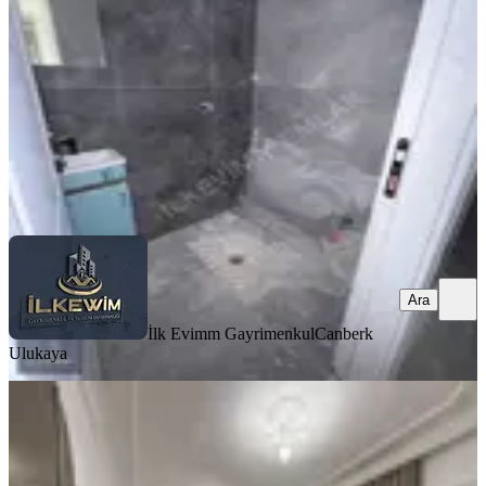
3+1
·
145 m²
·
7. Kat
·
06.08.2026
7.950.000 ₺
İlk Evimm Gayrimenkul
Canberk Ulukaya
Ara
Ara
İlk Evimm Gayrimenkul
Canberk
Ulukaya
YENİ
Mehmet Ali Altın Cd. Yakını! Ful
Yapılı | Ara Katta 3+1 Daire
Mamak, Kazım Orbay Mahallesi