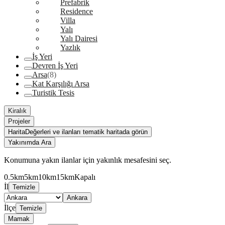
Prefabrik
Residence
Villa
Yalı
Yalı Dairesi
Yazlık
İş Yeri
Devren İş Yeri
Arsa
(8)
Kat Karşılığı Arsa
Turistik Tesis
Kiralık
Projeler
Harita
Değerleri ve ilanları tematik haritada görün
Yakınımda Ara
Konumuna yakın ilanlar için yakınlık mesafesini seç.
0.5km
5km
10km
15km
Kapalı
İl
Temizle
Ankara
İlçe
Temizle
Mamak