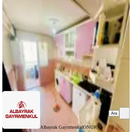
YENİ
▃natoyolu Cad. Yanı Ara Kat
Manzaralı İskanlı 3+1 Ayın Fırsatı!▃
Mamak, Şahintepe Mahallesi
3+1
·
120 m²
·
Yüksek giriş
·
06.08.2026
3.170.000 ₺
Albayrak Gayrimenkul
ONUR ALBAYRAK
Ara
Ara
Albayrak Gayrimenkul
ONUR