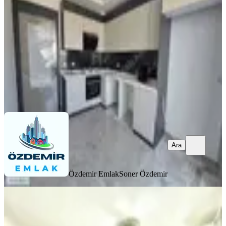
3+1
·
140 m²
·
7. Kat
·
06.08.2026
5.749.999 ₺
Özdemir Emlak
Soner Özdemir
Ara
Ara
Özdemir Emlak
Soner Özdemir
YENİ
Özdemir Emlak'tan Site İçerisinde
Lüks Bir Yaşam Sizlerle!!!