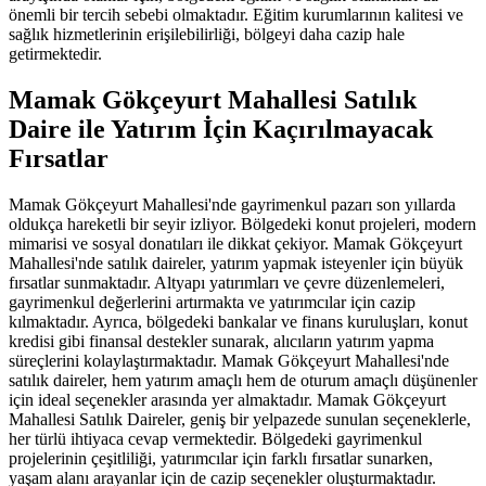
önemli bir tercih sebebi olmaktadır. Eğitim kurumlarının kalitesi ve
sağlık hizmetlerinin erişilebilirliği, bölgeyi daha cazip hale
getirmektedir.
Mamak Gökçeyurt Mahallesi Satılık
Daire ile Yatırım İçin Kaçırılmayacak
Fırsatlar
Mamak Gökçeyurt Mahallesi'nde gayrimenkul pazarı son yıllarda
oldukça hareketli bir seyir izliyor. Bölgedeki konut projeleri, modern
mimarisi ve sosyal donatıları ile dikkat çekiyor. Mamak Gökçeyurt
Mahallesi'nde satılık daireler, yatırım yapmak isteyenler için büyük
fırsatlar sunmaktadır. Altyapı yatırımları ve çevre düzenlemeleri,
gayrimenkul değerlerini artırmakta ve yatırımcılar için cazip
kılmaktadır. Ayrıca, bölgedeki bankalar ve finans kuruluşları, konut
kredisi gibi finansal destekler sunarak, alıcıların yatırım yapma
süreçlerini kolaylaştırmaktadır. Mamak Gökçeyurt Mahallesi'nde
satılık daireler, hem yatırım amaçlı hem de oturum amaçlı düşünenler
için ideal seçenekler arasında yer almaktadır. Mamak Gökçeyurt
Mahallesi Satılık Daireler, geniş bir yelpazede sunulan seçeneklerle,
her türlü ihtiyaca cevap vermektedir. Bölgedeki gayrimenkul
projelerinin çeşitliliği, yatırımcılar için farklı fırsatlar sunarken,
yaşam alanı arayanlar için de cazip seçenekler oluşturmaktadır.