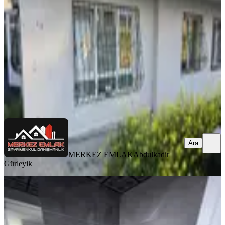
Mamak, Bahçelerüstü Mahallesi
3+1
·
100 m²
·
Kot 1
·
06.08.2026
2.670.000 ₺
MERKEZ EMLAK
Abdulkadir Gürleyik
Ara
Ara
MERKEZ EMLAK
Abdulkadir
Gürleyik
YENİ
Vadi Manzara Evlerinde Hemen
Oturum | 3+1 Lüks Satılık Daire
Mamak, Akşemsettin Mahallesi