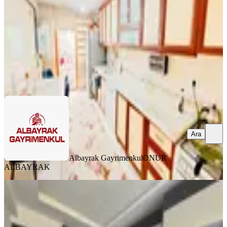
2.750.000 ₺
Albayrak Gayrimenkul
ONUR ALBAYRAK
Ara
Ara
Albayrak Gayrimenkul
ONUR
ALBAYRAK
YENİ
Özdemir Emlak'tan Site İçerisinde Şık
Ve Konfor Arayanlara 3+1!!
Mamak, Kıbrısköy Mahallesi