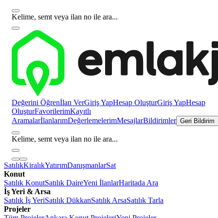
Kelime, semt veya ilan no ile ara...
Değerini Öğren
İlan Ver
Giriş Yap
Hesap Oluştur
Giriş Yap
Hesap
Oluştur
Favorilerim
Kayıtlı
Aramalar
İlanlarım
Değerlemelerim
Mesajlar
Bildirimler
Geri Bildirim
Kelime, semt veya ilan no ile ara...
Satılık
Kiralık
Yatırım
Danışmanlar
Sat
Konut
Satılık Konut
Satılık Daire
Yeni İlanlar
Haritada Ara
İş Yeri & Arsa
Satılık İş Yeri
Satılık Dükkan
Satılık Arsa
Satılık Tarla
Projeler
Tüm Projeler
Ankara Konut Projeleri
Yeni Projeler