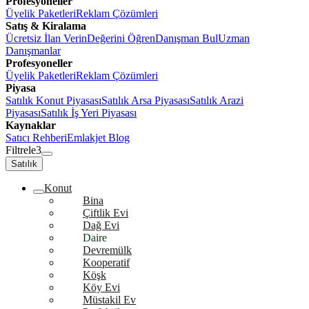
Profesyoneller
Üyelik Paketleri
Reklam Çözümleri
Satış & Kiralama
Ücretsiz İlan Verin
Değerini Öğren
Danışman Bul
Uzman
Danışmanlar
Profesyoneller
Üyelik Paketleri
Reklam Çözümleri
Piyasa
Satılık Konut Piyasası
Satılık Arsa Piyasası
Satılık Arazi
Piyasası
Satılık İş Yeri Piyasası
Kaynaklar
Satıcı Rehberi
Emlakjet Blog
Filtrele
3
Satılık
Konut
Bina
Çiftlik Evi
Dağ Evi
Daire
Devremülk
Kooperatif
Köşk
Köy Evi
Müstakil Ev