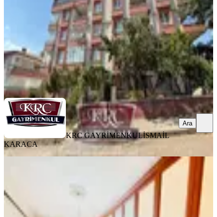
3+1
·
120 m²
·
2. Kat
·
06.08.2026
4.388.000 ₺
KRC GAYRİMENKUL
İSMAİL KARACA
Ara
Ara
KRC GAYRİMENKUL
İSMAİL
KARACA
YENİ
Albayrak'dan Mutlu Mh. Natayolu
Cd. Yakını 2+1 Fırsatt Daire
Mamak, Mutlu Mahallesi
2+1
·
90 m²
·
Düz Giriş (Zemin)
·
06.08.2026