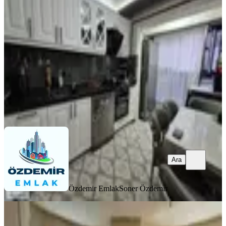
Mamak, Yeni Bayındır Mahallesi
2+1
·
110 m²
·
Kot 1
·
06.08.2026
3.150.000 ₺
Özdemir Emlak
Soner Özdemir
Ara
Ara
Özdemir Emlak
Soner Özdemir
YENİ
Gülveren Mah 3+1 Kat 1 Ön Cephe