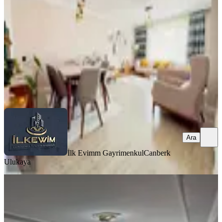
3+1
·
135 m²
·
4. Kat
·
06.08.2026
5.890.000 ₺
İlk Evimm Gayrimenkul
Canberk Ulukaya
Ara
Ara
İlk Evimm Gayrimenkul
Canberk
Ulukaya
YENİ
Bahçelerüstü Mah 3+1 Kat 2 Arka
Full Acık Manzara Asansörlü
Mamak, Bahçelerüstü Mahallesi