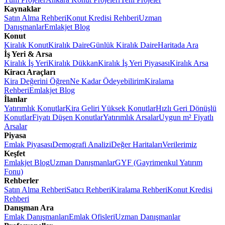
Kaynaklar
Satın Alma Rehberi
Konut Kredisi Rehberi
Uzman
Danışmanlar
Emlakjet Blog
Konut
Kiralık Konut
Kiralık Daire
Günlük Kiralık Daire
Haritada Ara
İş Yeri & Arsa
Kiralık İş Yeri
Kiralık Dükkan
Kiralık İş Yeri Piyasası
Kiralık Arsa
Kiracı Araçları
Kira Değerini Öğren
Ne Kadar Ödeyebilirim
Kiralama
Rehberi
Emlakjet Blog
İlanlar
Yatırımlık Konutlar
Kira Geliri Yüksek Konutlar
Hızlı Geri Dönüşlü
Konutlar
Fiyatı Düşen Konutlar
Yatırımlık Arsalar
Uygun m² Fiyatlı
Arsalar
Piyasa
Emlak Piyasası
Demografi Analizi
Değer Haritaları
Verilerimiz
Keşfet
Emlakjet Blog
Uzman Danışmanlar
GYF (Gayrimenkul Yatırım
Fonu)
Rehberler
Satın Alma Rehberi
Satıcı Rehberi
Kiralama Rehberi
Konut Kredisi
Rehberi
Danışman Ara
Emlak Danışmanları
Emlak Ofisleri
Uzman Danışmanlar