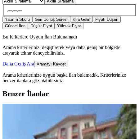
Akıllı Sıralama
Yatırım Skoru
Geri Dönüş Süresi
Kira Geliri
Fiyatı Düşen
Güncel İlan
Düşük Fiyat
Yüksek Fiyat
Bu Kriterlere Uygun İlan Bulunamadı
Arama kriterlerinizi değiştirerek veya daha geniş bir bölgede
arayarak tekrar deneyebilirsiniz.
Daha Geniş Ara
Aramayı Kaydet
Arama kriterlerinize uygun başka ilan bulamadık.
Kriterlerinize
benzer ilanlara göz atabilirsiniz.
Benzer İlanlar
YENİ
Krc'den Hüseyingazi'de Yapılı
Bakımlı Satılık 3+1 Fırsat Daire!
Mamak, Hüseyingazi Mahallesi