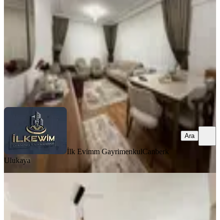
3+1
·
135 m²
·
2. Kat
·
06.08.2026
4.900.000 ₺
İlk Evimm Gayrimenkul
Canberk Ulukaya
Ara
Ara
İlk Evimm Gayrimenkul
Canberk
Ulukaya
YENİ
Cengizhan Mah. Lüx Full Yapılı |
Krediye Uygun 3+1 Site Dairesi!
Mamak, Cengizhan Mahallesi