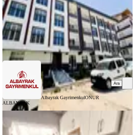
2+1
·
100 m²
·
Yüksek giriş
·
06.08.2026
2.995.000 ₺
Albayrak Gayrimenkul
ONUR ALBAYRAK
Ara
Ara
Albayrak Gayrimenkul
ONUR
ALBAYRAK
YENİ
Acill!! ▄akdağ'dan▄ Yeni Bayındır'da
1.ara Katta 3+1 Geniş Daire