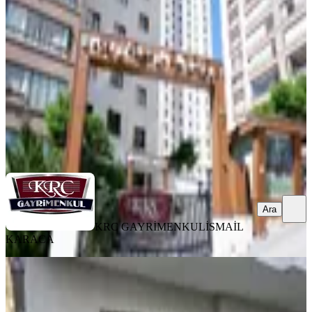
Mamak, Durali Alıç Mahallesi
3+1
·
135 m²
·
11. Kat
·
06.08.2026
6.800.000 ₺
KRC GAYRİMENKUL
İSMAİL KARACA
Ara
Ara
KRC GAYRİMENKUL
İSMAİL
KARACA
YENİ
Bahçelerüstü Mah 3+1 Kot 1 Ön
Cephe 100 M2 Bağımsız