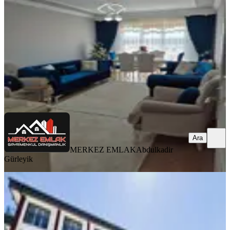
3+1
·
120 m²
·
2. Kat
·
06.08.2026
5.000.000 ₺
MERKEZ EMLAK
Abdulkadir Gürleyik
Ara
Ara
MERKEZ EMLAK
Abdulkadir
Gürleyik
YENİ
▃ana Caddeye 2 Bina Sıfır Binada
Çift Banyolu Güney Cephe 2+1!!▃
Mamak, Bostancık Mahallesi