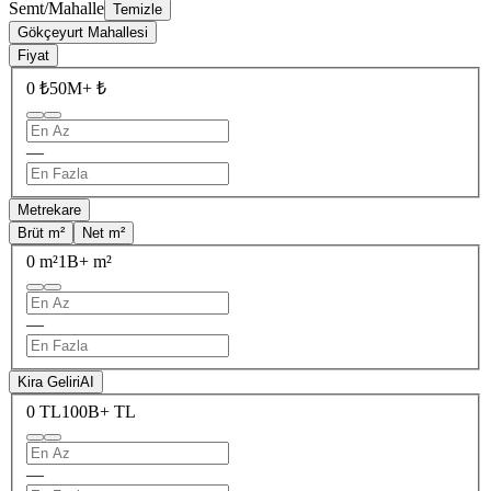
Semt/Mahalle
Temizle
Gökçeyurt Mahallesi
Fiyat
0 ₺
50M+ ₺
—
Metrekare
Brüt m²
Net m²
0 m²
1B+ m²
—
Kira Geliri
AI
0 TL
100B+ TL
—