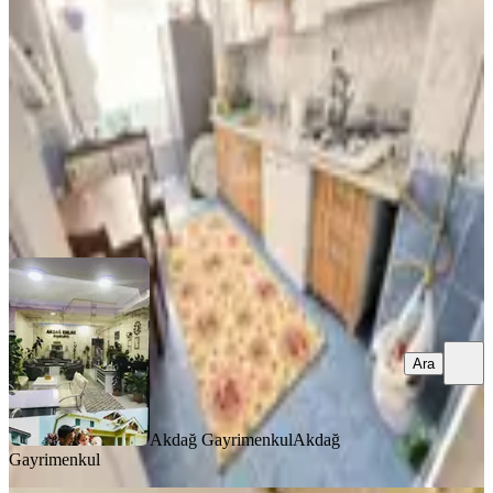
Mamak, Yeni Bayındır Mahallesi
3+1
·
120 m²
·
1. Kat
·
06.08.2026
3.150.000 ₺
Akdağ Gayrimenkul
Akdağ Gayrimenkul
Ara
Ara
Akdağ Gayrimenkul
Akdağ
Gayrimenkul