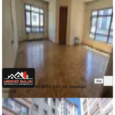
Bağımsız 120m2 Kombili
Mamak, Gülveren Mahallesi
3+1
·
120 m²
·
1. Kat
·
06.08.2026
3.500.000 ₺
MERKEZ EMLAK
Abdulkadir Gürleyik
Ara
Ara
MERKEZ EMLAK
Abdulkadir
Gürleyik
YENİ
Krc'den Durali Alıç Mahallesinde
Caddeye Okula Yakın 11.kat 3+1!