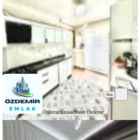
Mamak, Küçük Kayaş Mahallesi
3+1
·
140 m²
·
2. Kat
·
06.08.2026
5.850.000 ₺
Özdemir Emlak
Soner Özdemir
Ara
Ara
Özdemir Emlak
Soner Özdemir
YENİ
Özdemir Emlak'tan Şehrin Kalbinde
Lüks Bir Yaşam Sizlerle!!!!