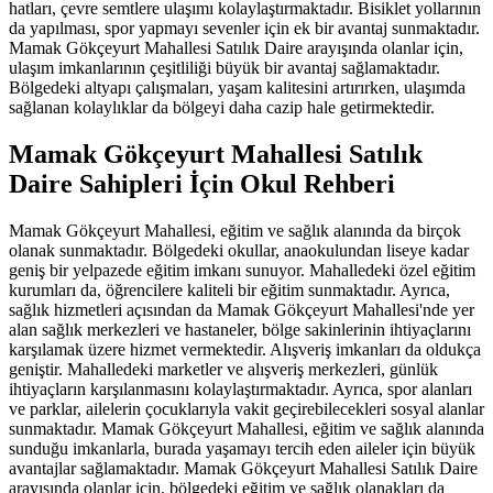
hatları, çevre semtlere ulaşımı kolaylaştırmaktadır. Bisiklet yollarının
da yapılması, spor yapmayı sevenler için ek bir avantaj sunmaktadır.
Mamak Gökçeyurt Mahallesi Satılık Daire arayışında olanlar için,
ulaşım imkanlarının çeşitliliği büyük bir avantaj sağlamaktadır.
Bölgedeki altyapı çalışmaları, yaşam kalitesini artırırken, ulaşımda
sağlanan kolaylıklar da bölgeyi daha cazip hale getirmektedir.
Mamak Gökçeyurt Mahallesi Satılık
Daire Sahipleri İçin Okul Rehberi
Mamak Gökçeyurt Mahallesi, eğitim ve sağlık alanında da birçok
olanak sunmaktadır. Bölgedeki okullar, anaokulundan liseye kadar
geniş bir yelpazede eğitim imkanı sunuyor. Mahalledeki özel eğitim
kurumları da, öğrencilere kaliteli bir eğitim sunmaktadır. Ayrıca,
sağlık hizmetleri açısından da Mamak Gökçeyurt Mahallesi'nde yer
alan sağlık merkezleri ve hastaneler, bölge sakinlerinin ihtiyaçlarını
karşılamak üzere hizmet vermektedir. Alışveriş imkanları da oldukça
geniştir. Mahalledeki marketler ve alışveriş merkezleri, günlük
ihtiyaçların karşılanmasını kolaylaştırmaktadır. Ayrıca, spor alanları
ve parklar, ailelerin çocuklarıyla vakit geçirebilecekleri sosyal alanlar
sunmaktadır. Mamak Gökçeyurt Mahallesi, eğitim ve sağlık alanında
sunduğu imkanlarla, burada yaşamayı tercih eden aileler için büyük
avantajlar sağlamaktadır. Mamak Gökçeyurt Mahallesi Satılık Daire
arayışında olanlar için, bölgedeki eğitim ve sağlık olanakları da