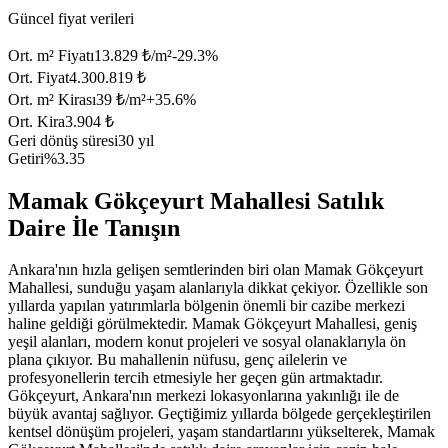
Güncel fiyat verileri
Ort. m² Fiyatı
13.829 ₺/m²
-29.3
%
Ort. Fiyat
4.300.819 ₺
Ort. m² Kirası
39 ₺/m²
+
35.6
%
Ort. Kira
3.904 ₺
Geri dönüş süresi
30 yıl
Getiri
%3.35
Mamak Gökçeyurt Mahallesi Satılık
Daire İle Tanışın
Ankara'nın hızla gelişen semtlerinden biri olan Mamak Gökçeyurt
Mahallesi, sunduğu yaşam alanlarıyla dikkat çekiyor. Özellikle son
yıllarda yapılan yatırımlarla bölgenin önemli bir cazibe merkezi
haline geldiği görülmektedir. Mamak Gökçeyurt Mahallesi, geniş
yeşil alanları, modern konut projeleri ve sosyal olanaklarıyla ön
plana çıkıyor. Bu mahallenin nüfusu, genç ailelerin ve
profesyonellerin tercih etmesiyle her geçen gün artmaktadır.
Gökçeyurt, Ankara'nın merkezi lokasyonlarına yakınlığı ile de
büyük avantaj sağlıyor. Geçtiğimiz yıllarda bölgede gerçekleştirilen
kentsel dönüşüm projeleri, yaşam standartlarını yükselterek, Mamak