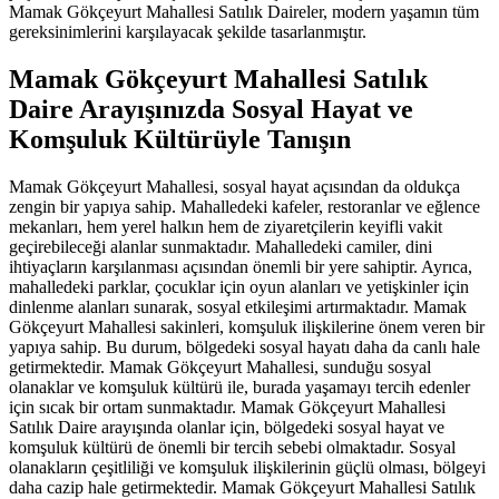
Mamak Gökçeyurt Mahallesi Satılık Daireler, modern yaşamın tüm
gereksinimlerini karşılayacak şekilde tasarlanmıştır.
Mamak Gökçeyurt Mahallesi Satılık
Daire Arayışınızda Sosyal Hayat ve
Komşuluk Kültürüyle Tanışın
Mamak Gökçeyurt Mahallesi, sosyal hayat açısından da oldukça
zengin bir yapıya sahip. Mahalledeki kafeler, restoranlar ve eğlence
mekanları, hem yerel halkın hem de ziyaretçilerin keyifli vakit
geçirebileceği alanlar sunmaktadır. Mahalledeki camiler, dini
ihtiyaçların karşılanması açısından önemli bir yere sahiptir. Ayrıca,
mahalledeki parklar, çocuklar için oyun alanları ve yetişkinler için
dinlenme alanları sunarak, sosyal etkileşimi artırmaktadır. Mamak
Gökçeyurt Mahallesi sakinleri, komşuluk ilişkilerine önem veren bir
yapıya sahip. Bu durum, bölgedeki sosyal hayatı daha da canlı hale
getirmektedir. Mamak Gökçeyurt Mahallesi, sunduğu sosyal
olanaklar ve komşuluk kültürü ile, burada yaşamayı tercih edenler
için sıcak bir ortam sunmaktadır. Mamak Gökçeyurt Mahallesi
Satılık Daire arayışında olanlar için, bölgedeki sosyal hayat ve
komşuluk kültürü de önemli bir tercih sebebi olmaktadır. Sosyal
olanakların çeşitliliği ve komşuluk ilişkilerinin güçlü olması, bölgeyi
daha cazip hale getirmektedir. Mamak Gökçeyurt Mahallesi Satılık