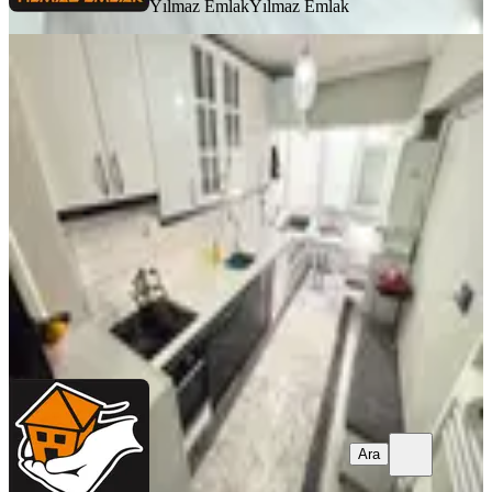
Yılmaz Emlak
Yılmaz Emlak
YENİ
Yeşilbayır'da Cadde Üzeri Full Yapılı
3+1 Daire ~yılmaz Emlak
Mamak, Yeşilbayır Mahallesi
3+1
·
100 m²
·
1. Kat
·
07.08.2026
3.650.000 ₺
Yılmaz Emlak
Yılmaz Emlak
Ara
Ara