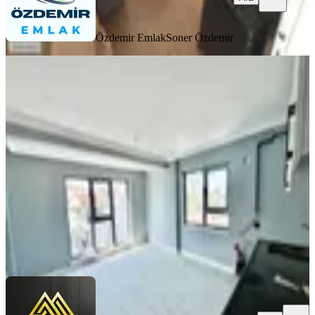
Özdemir Emlak
Soner Özdemir
SIFIR BİNA
Avantaj'dan Yeşilbayır'da Yüksek
Kira Getirili Cadde Dibi Daire!
Mamak, Yeşilbayır Mahallesi
2+1
·
90 m²
·
5. Kat
·
04.08.2026
2.875.000 ₺
Avantaj Grup İnş. Emlak
Avantaj Emlak
Ara