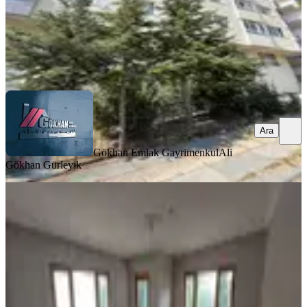
Gökhan Emlak Gayrimenkul
Ali Gökhan Gürleyik
Ara
Ara
Gökhan Emlak Gayrimenkul
Ali
Gökhan Gürleyik
MANZARALI
Lotus Tan Yeşilbayır Merkezi
Konumda Köktapu Krediye Uygun
Mamak, Yeşilbayır Mahallesi
3+1
·
115 m²
·
2. Kat
·
22.07.2026
3.550.000 ₺