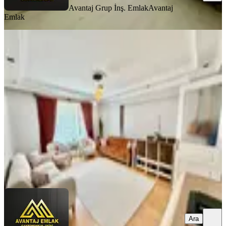
Avantaj Grup İnş. Emlak
Avantaj
Emlak
MANZARALI
Avantaj'dan Yeşilbayır'da Cadde
Yakını Mazaralı+yapılı 3+1 Daire
Mamak, Yeşilbayır Mahallesi
3+1
·
130 m²
·
3. Kat
·
01.08.2026
3.350.000 ₺
Avantaj Grup İnş. Emlak
Avantaj Emlak
Ara
Ara