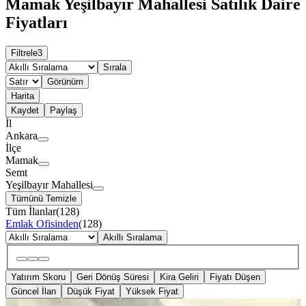
Mamak Yeşilbayır Mahallesi Satılık Daire
Fiyatları
Filtrele
3
Sırala
Görünüm
Harita
Kaydet
Paylaş
İl
Ankara
İlçe
Mamak
Semt
Yeşilbayır Mahallesi
Tümünü Temizle
Tüm İlanlar
(
128
)
Emlak Ofisinden
(
128
)
Akıllı Sıralama
Yatırım Skoru
Geri Dönüş Süresi
Kira Geliri
Fiyatı Düşen
Güncel İlan
Düşük Fiyat
Yüksek Fiyat
YENİ