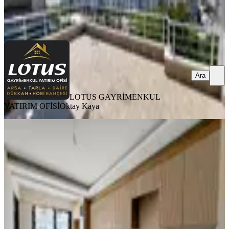
LOTUS GAYRİMENKUL YATIRIM OFİSİ
Oktay Kaya
Ara
Ara
LOTUS GAYRİMENKUL
YATIRIM OFİSİ
Oktay Kaya
SIFIR BİNA
%
2
Kaya Grup'tan Beyboğa Sitesinde
3+1 Full Yapılı Katta Daire !!
Mamak, Yeşilbayır Mahallesi
3+1
·
135 m²
·
3. Kat
·
26.07.2026
4.300.000 ₺
4.370.000 ₺