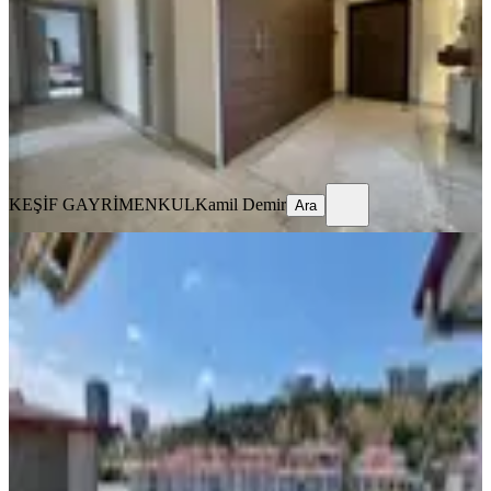
3+1
·
140 m²
·
Yüksek giriş
·
29.07.2026
6.150.000 ₺
KEŞİF GAYRİMENKUL
Kamil Demir
Ara
KEŞİF GAYRİMENKUL
Kamil Demir
Ara
MANZARALI
Lotus Tan Yeşilbayır Merkezde
Krediye Uygun Dublex Daire
Mamak, Yeşilbayır Mahallesi
6+1
·
250 m²
·
3. Kat
·
28.07.2026
5.100.000 ₺