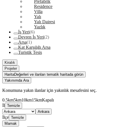
Prefabrik
Residence
Villa
Yalı
Yalı Dairesi
Yazlık
İş Yeri
(6)
Devren İş Yeri
(2)
Arsa
(1)
Kat Karşılığı Arsa
Turistik Tesis
Kiralık
Projeler
Harita
Değerleri ve ilanları tematik haritada görün
Yakınımda Ara
Konumuna yakın ilanlar için yakınlık mesafesini seç.
0.5km
5km
10km
15km
Kapalı
İl
Temizle
Ankara
İlçe
Temizle
Mamak