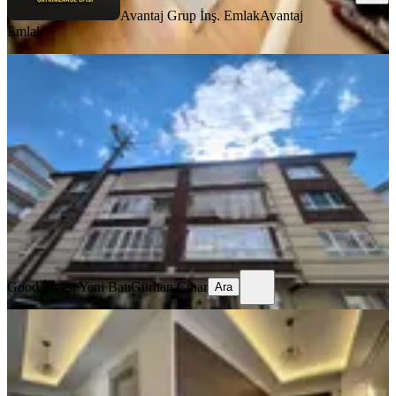
Avantaj Grup İnş. Emlak
Avantaj
Emlak
BALKONLU
%
6
Mamak Yeşilbayır'da 3+1 Fırsat Daire
Mamak, Yeşilbayır Mahallesi
3+1
·
120 m²
·
Bahçe katı
·
29.07.2026
3.200.000 ₺
3.400.000 ₺
Good İnvest Yeni Batı
Gürhan Çınar
Ara
Good İnvest Yeni Batı
Gürhan Çınar
Ara
MANZARALI
Cadde Üzeri, Sitede, Manzaralı Geniş
Kullanımlı Ultra Luks 3+1
Mamak, Yeşilbayır Mahallesi