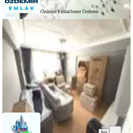
Özdemir Emlak
Soner Özdemir
BALKONLU
Özdemir Emlak'tan Geniş Ve Aydınlık
Yaşam Alanı Sunan 3+1!!!!
Mamak, Yeşilbayır Mahallesi
3+1
·
125 m²
·
1. Kat
·
06.08.2026
3.099.000 ₺
Özdemir Emlak
Soner Özdemir
Ara
Ara