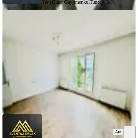
Yeni Çınar Gayrimenkul
Tuncay O.
MANZARALI
^avantaj'dan Yeşilbayır'da
Cadde+okul Yakını Ara Kat 3+1
Daire^
Mamak, Yeşilbayır Mahallesi
3+1
·
135 m²
·
2. Kat
·
01.08.2026
4.050.000 ₺
Avantaj Grup İnş. Emlak
Avantaj Emlak
Ara
Ara