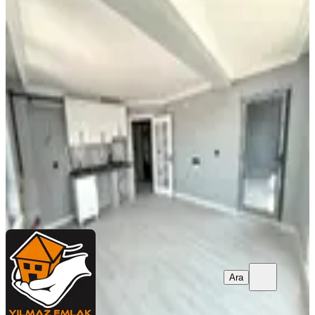
Yeşilbayır' Da Cadde Üzeri 5. Kat
Merkezi Konum Asanasörlü Daire
~yılmaz Emlak
Mamak, Yeşilbayır Mahallesi
2+1
·
90 m²
·
5. Kat
·
08.08.2026
2.875.000 ₺
Yılmaz Emlak
Yılmaz Emlak
Ara
Ara