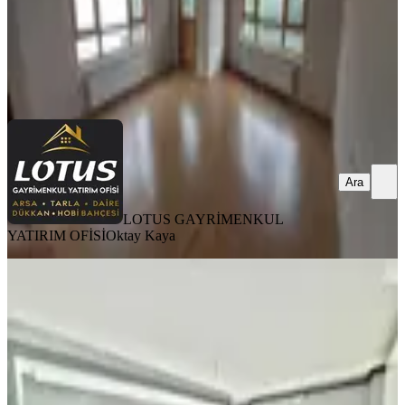
LOTUS GAYRİMENKUL YATIRIM OFİSİ
Oktay Kaya
Ara
Ara
LOTUS GAYRİMENKUL
YATIRIM OFİSİ
Oktay Kaya
SIFIR BİNA
%
2
Avantaj'dan Yeşilbayır'da Yüksek
Kira Getirili Cadde Dibi Dairee
Mamak, Yeşilbayır Mahallesi
2+1
·
90 m²
·
5. Kat
·
20.07.2026
2.800.000 ₺
2.850.000 ₺