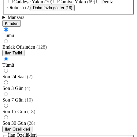
Caddeye Yakın
(
70
)
Camiye Yakın
(
69
)
Deniz
Otobüsü
(
2
)
Daha fazla göster (16)
Manzara
Kimden
Tümü
Emlak Ofisinden
(
128
)
İlan Tarihi
Tümü
Son 24 Saat
(
2
)
Son 3 Gün
(
4
)
Son 7 Gün
(
10
)
Son 15 Gün
(
18
)
Son 30 Gün
(
28
)
İlan Özellikleri
İlan Özellikleri