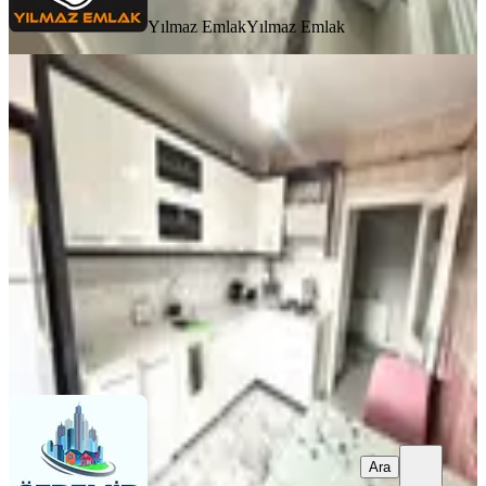
Yılmaz Emlak
Yılmaz Emlak
BALKONLU
Özdemir Emlak'tan Saat Kulesi
Dibinde Cadde Üzeri Masrafsız 3+1!
Mamak, Yeşilbayır Mahallesi
3+1
·
120 m²
·
3. Kat
·
08.08.2026
2.990.000 ₺
Özdemir Emlak
Soner Özdemir
Ara
Ara