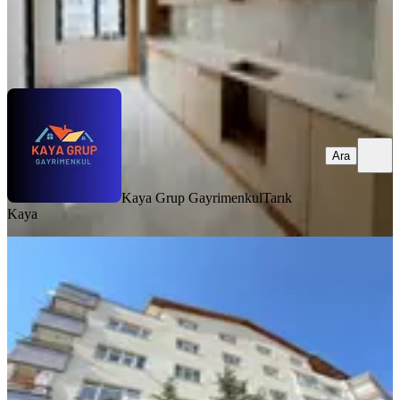
Kaya Grup Gayrimenkul
Tarık Kaya
Ara
Ara
Kaya Grup Gayrimenkul
Tarık
Kaya
BALKONLU
Gökhan Emlak'tan Güzel Sanatlar
Yanında 3+1 Geniş Satılık Daire
Mamak, Yeşilbayır Mahallesi
3+1
·
140 m²
·
3. Kat
·
24.07.2026
3.490.000 ₺