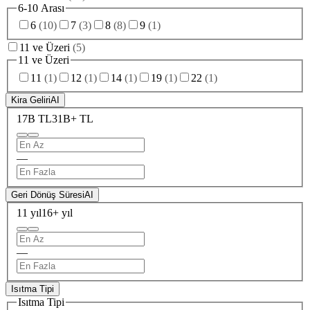
6-10 Arası
6
(
10
)
7
(
3
)
8
(
8
)
9
(
1
)
11 ve Üzeri
(
5
)
11 ve Üzeri
11
(
1
)
12
(
1
)
14
(
1
)
19
(
1
)
22
(
1
)
Kira Geliri
AI
17B TL
31B+ TL
—
Geri Dönüş Süresi
AI
11 yıl
16+ yıl
—
Isıtma Tipi
Isıtma Tipi