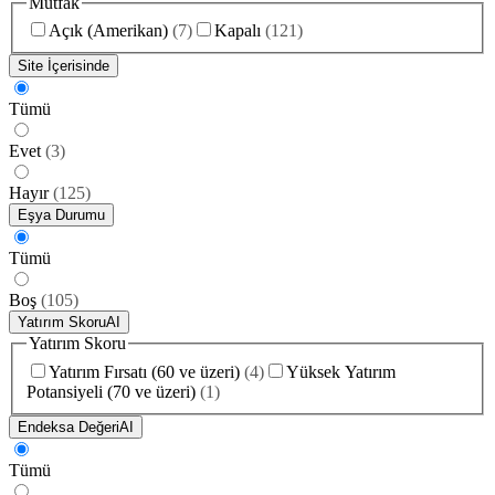
Mutfak
Açık (Amerikan)
(
7
)
Kapalı
(
121
)
Site İçerisinde
Tümü
Evet
(
3
)
Hayır
(
125
)
Eşya Durumu
Tümü
Boş
(
105
)
Yatırım Skoru
AI
Yatırım Skoru
Yatırım Fırsatı (60 ve üzeri)
(
4
)
Yüksek Yatırım
Potansiyeli (70 ve üzeri)
(
1
)
Endeksa Değeri
AI
Tümü