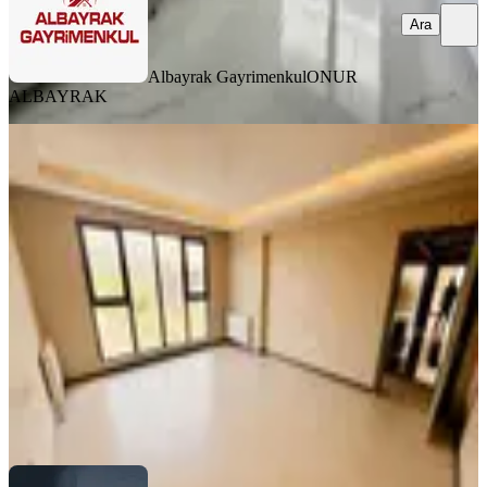
Ara
Albayrak Gayrimenkul
ONUR
ALBAYRAK
MANZARALI
Ankara Manzaralı Netavaga Yakın
Site İçinde 3+1 Geniş Manzaralı
Mamak, Yeşilbayır Mahallesi
3+1
·
145 m²
·
10. Kat
·
02.08.2026
7.199.000 ₺
Evin Bizde Garanti Gayrimenkul
Evin Bizde Garanti
Ara