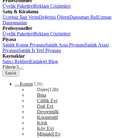
Profesyoneller
Üyelik Paketleri
Reklam Çözümleri
Satış & Kiralama
Ücretsiz İlan Verin
Değerini Öğren
Danışman Bul
Uzman
Danışmanlar
Profesyoneller
Üyelik Paketleri
Reklam Çözümleri
Piyasa
Satılık Konut Piyasası
Satılık Arsa Piyasası
Satılık Arazi
Piyasası
Satılık İş Yeri Piyasası
Kaynaklar
Satıcı Rehberi
Emlakjet Blog
Filtrele
3
Satılık
Konut
(128)
Daire
(128)
Bina
Çiftlik Evi
Dağ Evi
Devremülk
Kooperatif
Köşk
Köy Evi
Müstakil Ev