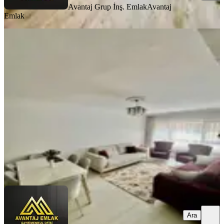
Avantaj Grup İnş. Emlak
Avantaj
Emlak
MANZARALI
Avantaj'dan Yeşilbayır'da Ana Cadde
Dibi Full Yapılı 3+1 Daire
Mamak, Yeşilbayır Mahallesi
3+1
·
120 m²
·
2. Kat
·
01.08.2026
3.300.000 ₺
Avantaj Grup İnş. Emlak
Avantaj Emlak
Ara
Ara