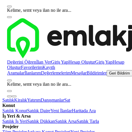
Kelime, semt veya ilan no ile ara...
Değerini Öğren
İlan Ver
Giriş Yap
Hesap Oluştur
Giriş Yap
Hesap
Oluştur
Favorilerim
Kayıtlı
Aramalar
İlanlarım
Değerlemelerim
Mesajlar
Bildirimler
Geri Bildirim
Kelime, semt veya ilan no ile ara...
Satılık
Kiralık
Yatırım
Danışmanlar
Sat
Konut
Satılık Konut
Satılık Daire
Yeni İlanlar
Haritada Ara
İş Yeri & Arsa
Satılık İş Yeri
Satılık Dükkan
Satılık Arsa
Satılık Tarla
Projeler
Tüm Projeler
Ankara Konut Projeleri
Yeni Projeler