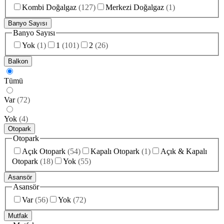
Kombi Doğalgaz
(
127
)
Merkezi Doğalgaz
(
1
)
Banyo Sayısı
Banyo Sayısı
Yok
(
1
)
1
(
101
)
2
(
26
)
Balkon
Tümü
Var
(
72
)
Yok
(
4
)
Otopark
Otopark
Açık Otopark
(
54
)
Kapalı Otopark
(
1
)
Açık & Kapalı
Otopark
(
18
)
Yok
(
55
)
Asansör
Asansör
Var
(
56
)
Yok
(
72
)
Mutfak