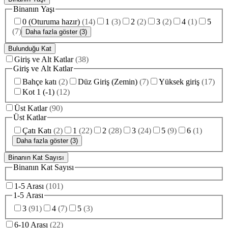
Binanın Yaşı
0 (Oturuma hazır)
(
14
)
1
(
3
)
2
(
2
)
3
(
2
)
4
(
1
)
5
(
7
)
Daha fazla göster (3)
Bulunduğu Kat
Giriş ve Alt Katlar
(
38
)
Giriş ve Alt Katlar
Bahçe katı
(
2
)
Düz Giriş (Zemin)
(
7
)
Yüksek giriş
(
17
)
Kot 1 (-1)
(
12
)
Üst Katlar
(
90
)
Üst Katlar
Çatı Katı
(
2
)
1
(
22
)
2
(
28
)
3
(
24
)
5
(
9
)
6
(
1
)
Daha fazla göster (3)
Binanın Kat Sayısı
Binanın Kat Sayısı
1-5 Arası
(
101
)
1-5 Arası
3
(
91
)
4
(
7
)
5
(
3
)
6-10 Arası
(
22
)