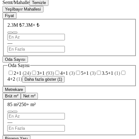
Semt/Mahalle
Temizle
Yeşilbayır Mahallesi
Fiyat
2.3M ₺
7.3M+ ₺
—
Oda Sayısı
Oda Sayısı
2+1
(
24
)
3+1
(
93
)
4+1
(
3
)
5+1
(
3
)
3.5+1
(
1
)
4+2
(
1
)
Daha fazla göster (1)
Metrekare
Brüt m²
Net m²
85 m²
250+ m²
—
Binanın Yaşı