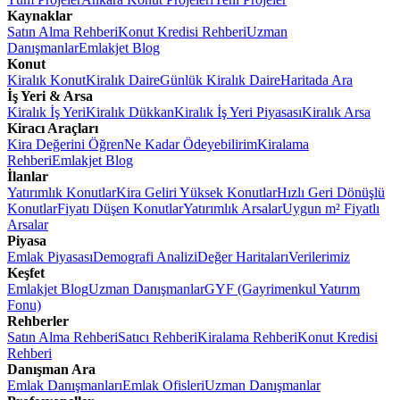
Kaynaklar
Satın Alma Rehberi
Konut Kredisi Rehberi
Uzman
Danışmanlar
Emlakjet Blog
Konut
Kiralık Konut
Kiralık Daire
Günlük Kiralık Daire
Haritada Ara
İş Yeri & Arsa
Kiralık İş Yeri
Kiralık Dükkan
Kiralık İş Yeri Piyasası
Kiralık Arsa
Kiracı Araçları
Kira Değerini Öğren
Ne Kadar Ödeyebilirim
Kiralama
Rehberi
Emlakjet Blog
İlanlar
Yatırımlık Konutlar
Kira Geliri Yüksek Konutlar
Hızlı Geri Dönüşlü
Konutlar
Fiyatı Düşen Konutlar
Yatırımlık Arsalar
Uygun m² Fiyatlı
Arsalar
Piyasa
Emlak Piyasası
Demografi Analizi
Değer Haritaları
Verilerimiz
Keşfet
Emlakjet Blog
Uzman Danışmanlar
GYF (Gayrimenkul Yatırım
Fonu)
Rehberler
Satın Alma Rehberi
Satıcı Rehberi
Kiralama Rehberi
Konut Kredisi
Rehberi
Danışman Ara
Emlak Danışmanları
Emlak Ofisleri
Uzman Danışmanlar