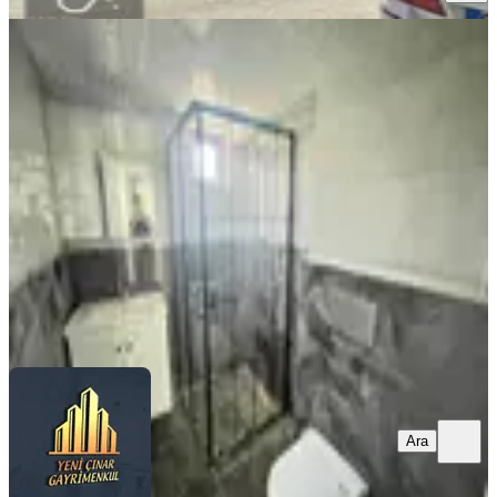
SIFIR BİNA
Yüksek Kira Getirili Caddeye Yakın
Ara Kat Sıfır 2+1 Daire
Mamak, Yeşilbayır Mahallesi
2+1
·
90 m²
·
5. Kat
·
02.08.2026
2.800.000 ₺
Yeni Çınar Gayrimenkul
Tuncay O.
Ara
Ara