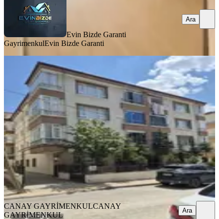
Ara
Evin Bizde Garanti
Gayrimenkul
Evin Bizde Garanti
KOMBİLİ
Mamak Kıbrıs Köy Üç Cepheli Geniş
3+1 120 M2 Satılık Daire Mavi Göl
Yakını
Mamak, Yeşilbayır Mahallesi
3+1
·
120 m²
·
Çatı Katı
·
02.08.2026
4.250.000 ₺
CANAY GAYRİMENKUL
CANAY GAYRİMENKUL
Ara
CANAY GAYRİMENKUL
CANAY
Ara
GAYRİMENKUL