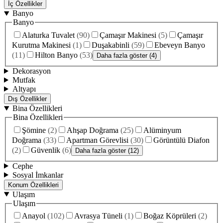
İç Özellikler
Banyo
Banyo
Alaturka Tuvalet
(
90
)
Çamaşır Makinesi
(
5
)
Çamaşır
Kurutma Makinesi
(
1
)
Duşakabinli
(
59
)
Ebeveyn Banyo
(
11
)
Hilton Banyo
(
53
)
Daha fazla göster (4)
Dekorasyon
Mutfak
Altyapı
Dış Özellikler
Bina Özellikleri
Bina Özellikleri
Şömine
(
2
)
Ahşap Doğrama
(
25
)
Alüminyum
Doğrama
(
33
)
Apartman Görevlisi
(
30
)
Görüntülü Diafon
(
2
)
Güvenlik
(
6
)
Daha fazla göster (12)
Cephe
Sosyal İmkanlar
Konum Özellikleri
Ulaşım
Ulaşım
Anayol
(
102
)
Avrasya Tüneli
(
1
)
Boğaz Köprüleri
(
2
)