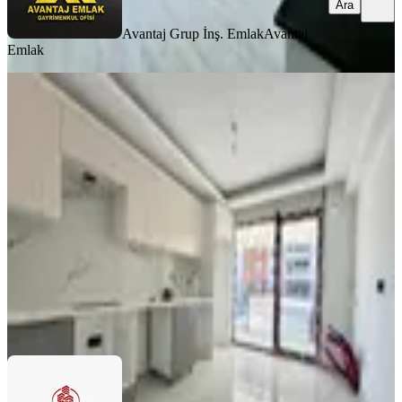
Ara
Avantaj Grup İnş. Emlak
Avantaj
Emlak
SIFIR BİNA
▃iki Bloklu Site'de Ön Cephe Çift
Banyo 125m2 3+1 Fırsat Daire!▃
Mamak, Yeşilbayır Mahallesi
3+1
·
130 m²
·
1. Kat
·
03.08.2026
4.285.000 ₺
Albayrak Gayrimenkul
ONUR ALBAYRAK
Ara