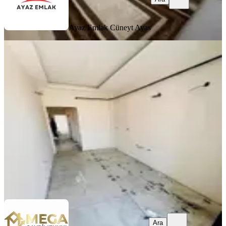
Ayaz Emlak
Cüneyt Ayas
YENİ
Mega Gayrimenkulden Atatürk
Mahallesinde Satılık 2+1 Sıfır Daire
Bergama, Atatürk Mahallesi
2+1
·
95 m²
·
3. Kat
·
03.08.2026
3.850.000 ₺
Mega emlak
Melis Budak
Ara
Ara