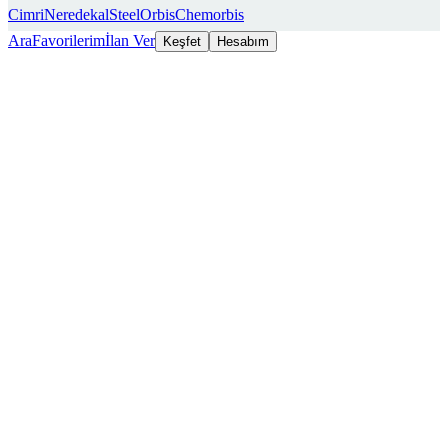
Cimri
Neredekal
SteelOrbis
Chemorbis
Ara
Favorilerim
İlan Ver
Keşfet
Hesabım