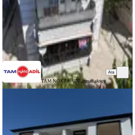
3+1
·
140 m²
·
Yüksek giriş
·
05.08.2026
3.825.000 ₺
TAM NOKTA ADİL
ismail aksoy
Ara
Ara
TAM NOKTA ADİL
ismail aksoy
SİTE İÇİ
Cumhuriyet Lisesinin Yanı 1 + 1 Geniş
Daire
Bergama, Atatürk Mahallesi
1+1
·
65 m²
·
Düz Giriş (Zemin)
·
01.08.2026