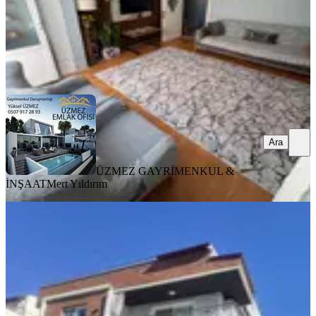
ÜZMEZ GAYRİMENKUL & İNŞAAT
Mert Yıldırım
Ara
Ara
ÜZMEZ GAYRİMENKUL &
İNŞAAT
Mert Yıldırım
YENİ
Fatih Mah. 3 Ayrı Daireye Bölünmüş
Yüksek Kira Getirili Dublex
Bergama, Fatih Mahallesi
6+1
·
138 m²
·
2. Kat
·
06.08.2026
7.500.000 ₺