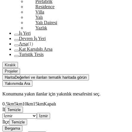
Prefabrik
Residence
Villa
Yalı
Yalı Dairesi
Yazlık
İş Yeri
Devren İş Yeri
Arsa
(1)
Kat Karşılığı Arsa
Turistik Tesis
Kiralık
Projeler
Harita
Değerleri ve ilanları tematik haritada görün
Yakınımda Ara
Konumuna yakın ilanlar için yakınlık mesafesini seç.
0.5km
5km
10km
15km
Kapalı
İl
Temizle
İzmir
İlçe
Temizle
Bergama