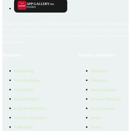
APP GALLERY
'den
İNDİRİN
Emlakjet.com internet sitesi ve Emlakjet mobil uygulamalarında kullanıcılar tarafından sağlana
ilan, bilgi, içerik ve görselin gerçekliği, orijinalliği, güvenilirliği ve doğruluğuna ilişkin soru
içerikleri giren kullanıcıya ait olup, Emlakjet'in bu hususlarla ilgili herhangi bir sorumluluğu
bulunmamaktadır.
Kaynaklar
Emlakjet Hakkında
Emlakjet Blog
Hakkımızda
Satın Alma Rehberi
Ödüllerimiz
Satıcı Rehberi
Reklam Çözümleri
Kiralama Rehberi
Kurumsal Materyaller
Konut Kredisi Rehberi
İnsan Kaynakları
Ne Kadar Ödeyebilirim
İletişim
Emlak Değeri
Yardım