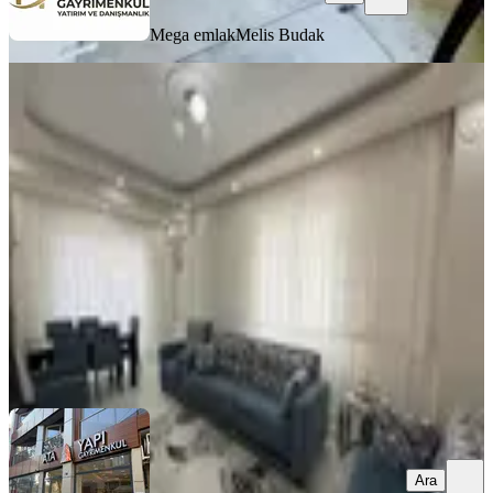
Mega emlak
Melis Budak
YENİ
Ata Gayrimenkulden Ana Cadde
Üstünde 2+1
Bergama, Atatürk Mahallesi
2+1
·
95 m²
·
3. Kat
·
02.08.2026
4.150.000 ₺
ATA YAPI GAYRİMENKUL
Atalay Dilenç
Ara
Ara