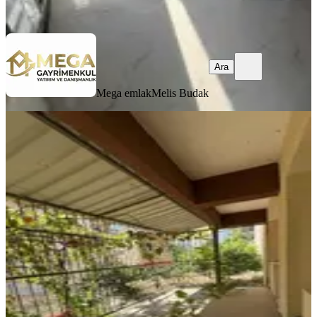
Ara
Ara
Mega emlak
Melis Budak
YENİ
Fatih Mah.satılık Bahçe Dubleks
Bergama, Fatih Mahallesi
2+2
·
145 m²
·
Bahçe katı
·
05.08.2026
2.850.000 ₺
ALTINIM GAYRİMENKUL VE DANIŞMA
HİZMETLERİ
Murat Erdoğan
Ara