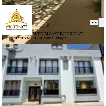
Ara
ALTINIM GAYRİMENKUL VE
DANIŞMA HİZMETLERİ
Murat Erdoğan
YENİ
Bergama Gaziosmanpaşa Fırsat
Satılık Sıfır 2+1 Daire
Bergama, Gaziosmanpaşa Mahallesi
2+1
·
85 m²
·
Düz Giriş (Zemin)
·
04.08.2026
3.750.000 ₺
GÜVENCİ GAYRİMENKUL
ALİ KUTAL DOĞRUL
Ara