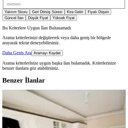
Yatırım Skoru
Geri Dönüş Süresi
Kira Geliri
Fiyatı Düşen
Güncel İlan
Düşük Fiyat
Yüksek Fiyat
Bu Kriterlere Uygun İlan Bulunamadı
Arama kriterlerinizi değiştirerek veya daha geniş bir bölgede
arayarak tekrar deneyebilirsiniz.
Daha Geniş Ara
Aramayı Kaydet
Arama kriterlerinize uygun başka ilan bulamadık.
Kriterlerinize
benzer ilanlara göz atabilirsiniz.
Benzer İlanlar
ÖNE ÇIKAN
Mega Gayrimenkulden Fatih Mah
Satılık 3+1 Sıfır Daire
Bergama, Fatih Mahallesi
3+1
·
130 m²
·
2. Kat
·
05.08.2026