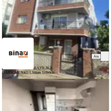
BAZİLİKA GAYRİMENKUL
Sinan Yeltekin
Ara
Ara
BAZİLİKA
GAYRİMENKUL
Sinan Yeltekin
YENİ
Atatürk Mahallesinde Lüks 1+1
Satılık Daire Fırsat!!!
Bergama, Atatürk Mahallesi
1+1
·
50 m²
·
Yüksek giriş
·
05.08.2026