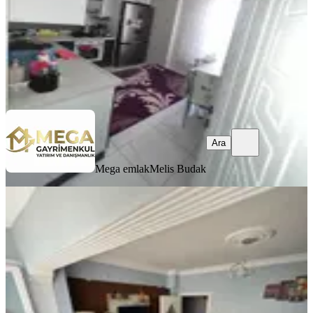
3.950.000 ₺
4.040.000 ₺
Mega emlak
Melis Budak
Ara
Ara
Mega emlak
Melis Budak
YENİ
Üzmez Gayrimenkuldan Ful Tadilatlı
Satılık 2-1 Daire
Bergama, Barbaros Mahallesi
2+1
·
120 m²
·
1. Kat
·
06.08.2026
2.800.000 ₺