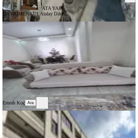
ATA YAPI
GAYRİMENKUL
Atalay Dilenç
YENİ
Sahibinden Acil Satılık
Bergama, Atatürk Mahallesi
2+1
·
92 m²
·
Bahçe katı
·
02.08.2026
4.040.000 ₺
Emrah Koç
Ara
Emrah Koç
Ara
BALKONLU
Bergama Atatürk Bulvarı Cadde Üstü
3+1 Daire