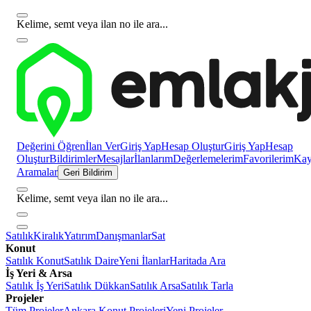
Kelime, semt veya ilan no ile ara...
Değerini Öğren
İlan Ver
Giriş Yap
Hesap Oluştur
Giriş Yap
Hesap
Oluştur
Bildirimler
Mesajlar
İlanlarım
Değerlemelerim
Favorilerim
Kayı
Aramalar
Geri Bildirim
Kelime, semt veya ilan no ile ara...
Satılık
Kiralık
Yatırım
Danışmanlar
Sat
Konut
Satılık Konut
Satılık Daire
Yeni İlanlar
Haritada Ara
İş Yeri & Arsa
Satılık İş Yeri
Satılık Dükkan
Satılık Arsa
Satılık Tarla
Projeler
Tüm Projeler
Ankara Konut Projeleri
Yeni Projeler