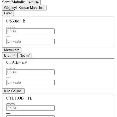
Semt/Mahalle
Temizle
Göçbeyli Kaplan Mahallesi
Fiyat
0 ₺
50M+ ₺
—
Metrekare
Brüt m²
Net m²
0 m²
1B+ m²
—
Kira Geliri
AI
0 TL
100B+ TL
—