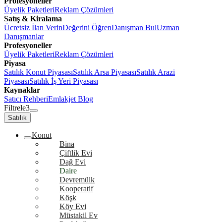
Profesyoneller
Üyelik Paketleri
Reklam Çözümleri
Satış & Kiralama
Ücretsiz İlan Verin
Değerini Öğren
Danışman Bul
Uzman
Danışmanlar
Profesyoneller
Üyelik Paketleri
Reklam Çözümleri
Piyasa
Satılık Konut Piyasası
Satılık Arsa Piyasası
Satılık Arazi
Piyasası
Satılık İş Yeri Piyasası
Kaynaklar
Satıcı Rehberi
Emlakjet Blog
Filtrele
3
Satılık
Konut
Bina
Çiftlik Evi
Dağ Evi
Daire
Devremülk
Kooperatif
Köşk
Köy Evi
Müstakil Ev