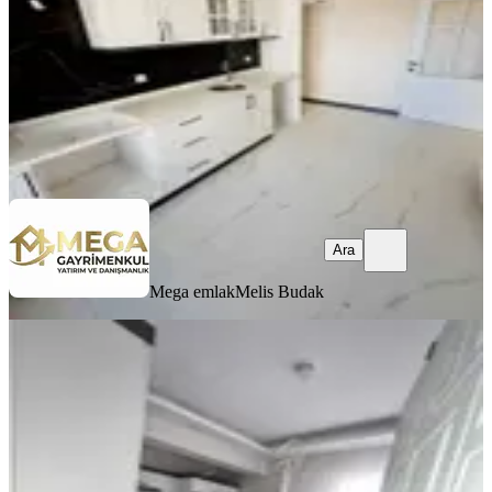
5.250.000 ₺
Mega emlak
Melis Budak
Ara
Ara
Mega emlak
Melis Budak
ÖNE ÇIKAN
%
2
Mega Gayrimenkul'den Satılık
Atatürk Ma Geniş Ve Ferah 2+1 Daire
Bergama, Atatürk Mahallesi
2+1
·
100 m²
·
Yüksek giriş
·
22.07.2026