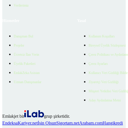
Verilerimiz
Hizmetler
Yasal
Danışman Bul
Kullanım Koşulları
Projeler
Bireysel Üyelik Sözleşmesi
Ücretsiz İlan Verin
Çerez Politikası ve Aydınlat
Üyelik Paketleri
Çerez Ayarları
EmlakZeka Asistan
Kullanıcı Veri Gizliliği Bildi
Uzman Danışmanlar
Ziyaretçi Veri Gizliliği
Müşteri Yetkilisi Veri Gizlili
Aday Aydınlatma Metni
Emlakjet bir
grup şirketidir.
Endeksa
Kariyer.net
İşin Olsun
Sigortam.net
Arabam.com
Hangikredi