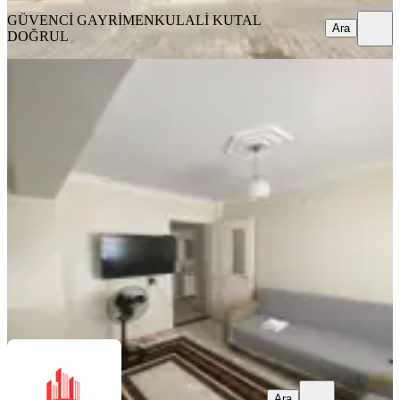
GÜVENCİ GAYRİMENKUL
ALİ KUTAL
Ara
DOĞRUL
YENİ
Zafer Mahallesi Satılık 4+1 Ters
Dublex
Bergama, Zafer Mahallesi
4+1
·
200 m²
·
Kot 1
·
04.08.2026
5.250.000 ₺
Ayaz Emlak
Cüneyt Ayas
Ara
Ara