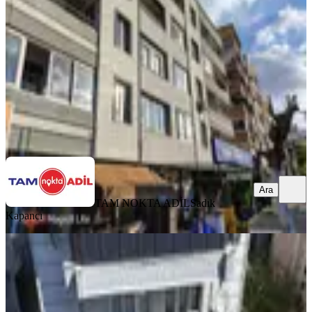
Bergama, Bahçelievler Mahallesi
3+1
·
120 m²
·
3. Kat
·
05.08.2026
3.000.000 ₺
TAM NOKTA ADİL
Sadık Kapancı
Ara
Ara
TAM NOKTA ADİL
Sadık
Kapancı
BALKONLU
Bergama Fatih Mahallesinde Satılık
Geniş 3+1 Daire
Bergama, Fatih Mahallesi