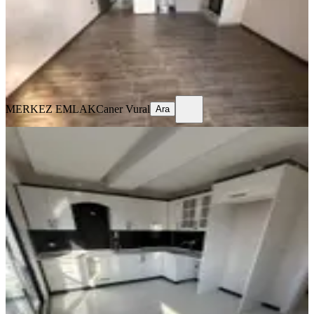
2.800.000 ₺
MERKEZ EMLAK
Caner Vural
Ara
MERKEZ EMLAK
Caner Vural
Ara
YENİ
Mega Gayrimenkulden Fatih Mah
Satılık Sıfır 2+1 Daire
Bergama, Fatih Mahallesi
2+1
·
90 m²
·
2. Kat
·
05.08.2026
4.250.000 ₺
Mega emlak
Melis Budak