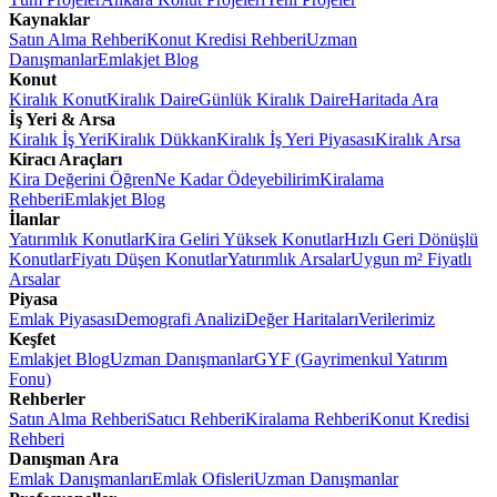
Kaynaklar
Satın Alma Rehberi
Konut Kredisi Rehberi
Uzman
Danışmanlar
Emlakjet Blog
Konut
Kiralık Konut
Kiralık Daire
Günlük Kiralık Daire
Haritada Ara
İş Yeri & Arsa
Kiralık İş Yeri
Kiralık Dükkan
Kiralık İş Yeri Piyasası
Kiralık Arsa
Kiracı Araçları
Kira Değerini Öğren
Ne Kadar Ödeyebilirim
Kiralama
Rehberi
Emlakjet Blog
İlanlar
Yatırımlık Konutlar
Kira Geliri Yüksek Konutlar
Hızlı Geri Dönüşlü
Konutlar
Fiyatı Düşen Konutlar
Yatırımlık Arsalar
Uygun m² Fiyatlı
Arsalar
Piyasa
Emlak Piyasası
Demografi Analizi
Değer Haritaları
Verilerimiz
Keşfet
Emlakjet Blog
Uzman Danışmanlar
GYF (Gayrimenkul Yatırım
Fonu)
Rehberler
Satın Alma Rehberi
Satıcı Rehberi
Kiralama Rehberi
Konut Kredisi
Rehberi
Danışman Ara
Emlak Danışmanları
Emlak Ofisleri
Uzman Danışmanlar