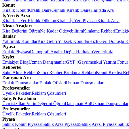
Konut
Kiralık Konut
Kiralık Daire
Günlük Kiralık Daire
Haritada Ara
İş Yeri & Arsa
Kiralık İş Yeri
Kiralık Dükkan
Kiralık İş Yeri Piyasası
Kiralık Arsa
Kiracı Araçları
Kira Değerini Öğren
Ne Kadar Ödeyebilirim
Kiralama Rehberi
Emlakj
İlanlar
Yatırımlık Konutlar
Kira Geliri Yüksek Konutlar
Hızlı Geri Dönüşlü K
Piyasa
Emlak Piyasası
Demografi Analizi
Değer Haritaları
Verilerimiz
Keşfet
Emlakjet Blog
Uzman Danışmanlar
GYF (Gayrimenkul Yatırım Fonu)
Rehberler
Satın Alma Rehberi
Satıcı Rehberi
Kiralama Rehberi
Konut Kredisi Re
Danışman Ara
Emlak Danışmanları
Emlak Ofisleri
Uzman Danışmanlar
Profesyoneller
Üyelik Paketleri
Reklam Çözümleri
Satış & Kiralama
Ücretsiz İlan Verin
Değerini Öğren
Danışman Bul
Uzman Danışmanlar
Profesyoneller
Üyelik Paketleri
Reklam Çözümleri
Piyasa
Satılık Konut Piyasası
Satılık Arsa Piyasası
Satılık Arazi Piyasası
Satılı