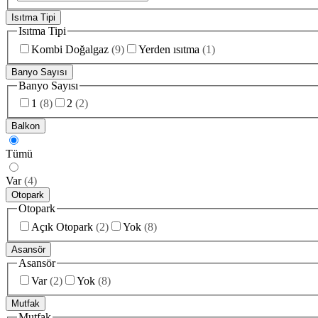
Isıtma Tipi
Isıtma Tipi
Kombi Doğalgaz
(
9
)
Yerden ısıtma
(
1
)
Banyo Sayısı
Banyo Sayısı
1
(
8
)
2
(
2
)
Balkon
Tümü
Var
(
4
)
Otopark
Otopark
Açık Otopark
(
2
)
Yok
(
8
)
Asansör
Asansör
Var
(
2
)
Yok
(
8
)
Mutfak
Mutfak