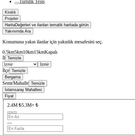
Turistik Tesis
Kiralık
Projeler
Harita
Değerleri ve ilanları tematik haritada görün
Yakınımda Ara
Konumuna yakın ilanlar için yakınlık mesafesini seç.
0.5km
5km
10km
15km
Kapalı
İl
Temizle
İzmir
İlçe
Temizle
Bergama
Semt/Mahalle
Temizle
İslamsaray Mahallesi
Fiyat
2.4M ₺
5.3M+ ₺
—