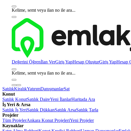
Kelime, semt veya ilan no ile ara...
Değerini Öğren
İlan Ver
Giriş Yap
Hesap Oluştur
Giriş Yap
Hesap O
Kelime, semt veya ilan no ile ara...
Satılık
Kiralık
Yatırım
Danışmanlar
Sat
Konut
Satılık Konut
Satılık Daire
Yeni İlanlar
Haritada Ara
İş Yeri & Arsa
Satılık İş Yeri
Satılık Dükkan
Satılık Arsa
Satılık Tarla
Projeler
Tüm Projeler
Ankara Konut Projeleri
Yeni Projeler
Kaynaklar
Satın Alma Rehberi
Konut Kredisi Rehberi
Uzman Danışmanlar
Emlakj