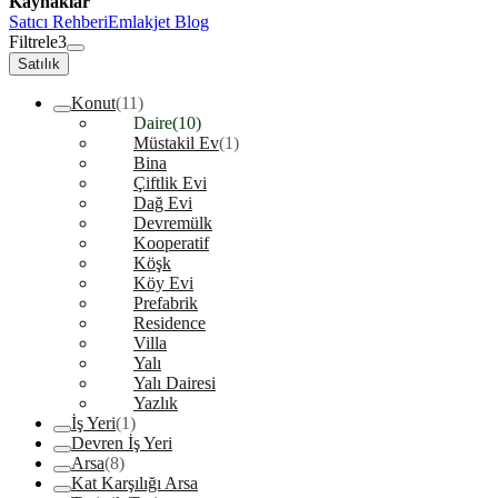
Kaynaklar
Satıcı Rehberi
Emlakjet Blog
Filtrele
3
Satılık
Konut
(11)
Daire
(10)
Müstakil Ev
(1)
Bina
Çiftlik Evi
Dağ Evi
Devremülk
Kooperatif
Köşk
Köy Evi
Prefabrik
Residence
Villa
Yalı
Yalı Dairesi
Yazlık
İş Yeri
(1)
Devren İş Yeri
Arsa
(8)
Kat Karşılığı Arsa