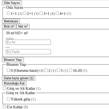
Oda Sayısı
Oda Sayısı
1+1
(
2
)
2+1
(
3
)
3+1
(
4
)
4+1
(
1
)
Metrekare
Brüt m²
Net m²
50 m²
165+ m²
—
Binanın Yaşı
Binanın Yaşı
0 (Oturuma hazır)
(
4
)
2
(
1
)
3
(
1
)
16-20
(
1
)
Daha fazla göster (1)
Bulunduğu Kat
Giriş ve Alt Katlar
(
1
)
Giriş ve Alt Katlar
Yüksek giriş
(
1
)
Üst Katlar
(
9
)