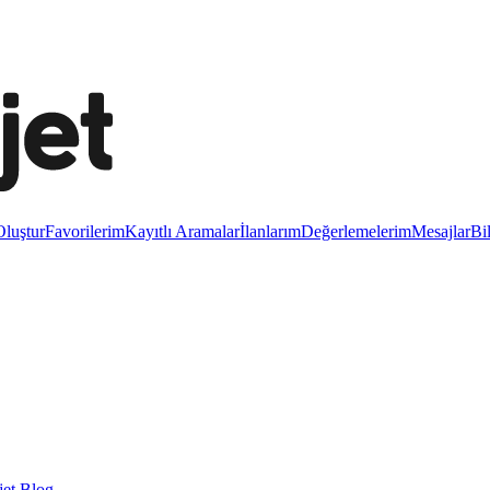
luştur
Favorilerim
Kayıtlı Aramalar
İlanlarım
Değerlemelerim
Mesajlar
Bi
et Blog