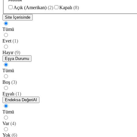
Açık (Amerikan)
(
2
)
Kapalı
(
8
)
Site İçerisinde
Tümü
Evet
(
1
)
Hayır
(
9
)
Eşya Durumu
Tümü
Boş
(
3
)
Eşyalı
(
1
)
Endeksa Değeri
AI
Tümü
Var
(
4
)
Yok
(
6
)