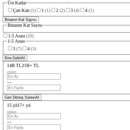
Üst Katlar
Çatı Katı
(
1
)
1
(
1
)
2
(
2
)
3
(
4
)
4
(
1
)
Binanın Kat Sayısı
Binanın Kat Sayısı
1-5 Arası
(
10
)
1-5 Arası
3
(
7
)
4
(
3
)
Kira Geliri
AI
14B TL
21B+ TL
—
Geri Dönüş Süresi
AI
15 yıl
17+ yıl
—