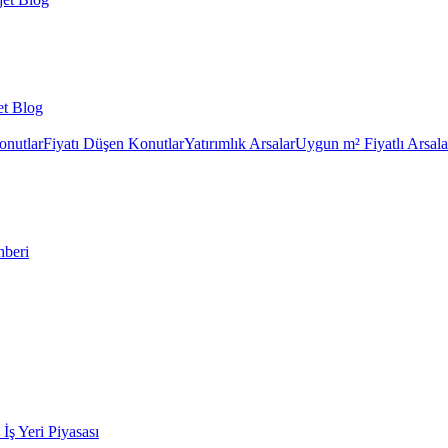
et Blog
onutlar
Fiyatı Düşen Konutlar
Yatırımlık Arsalar
Uygun m² Fiyatlı Arsala
hberi
k İş Yeri Piyasası